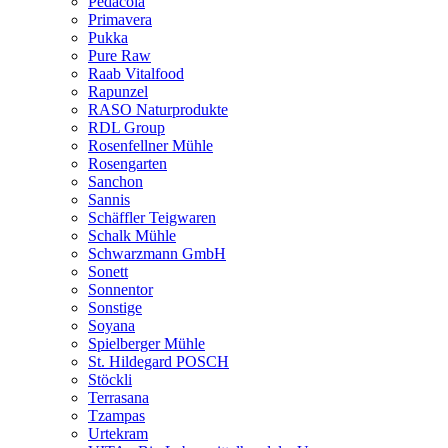
Pedacola
Primavera
Pukka
Pure Raw
Raab Vitalfood
Rapunzel
RASO Naturprodukte
RDL Group
Rosenfellner Mühle
Rosengarten
Sanchon
Sannis
Schäffler Teigwaren
Schalk Mühle
Schwarzmann GmbH
Sonett
Sonnentor
Sonstige
Soyana
Spielberger Mühle
St. Hildegard POSCH
Stöckli
Terrasana
Tzampas
Urtekram