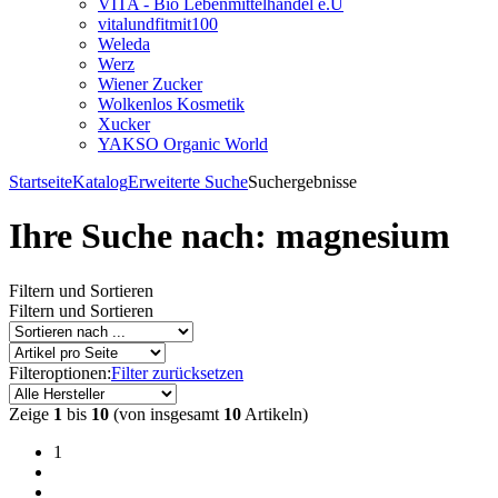
VITA - Bio Lebenmittelhandel e.U
vitalundfitmit100
Weleda
Werz
Wiener Zucker
Wolkenlos Kosmetik
Xucker
YAKSO Organic World
Startseite
Katalog
Erweiterte Suche
Suchergebnisse
Ihre Suche nach: magnesium
Filtern und Sortieren
Filtern und Sortieren
Filteroptionen:
Filter zurücksetzen
Zeige
1
bis
10
(von insgesamt
10
Artikeln)
1