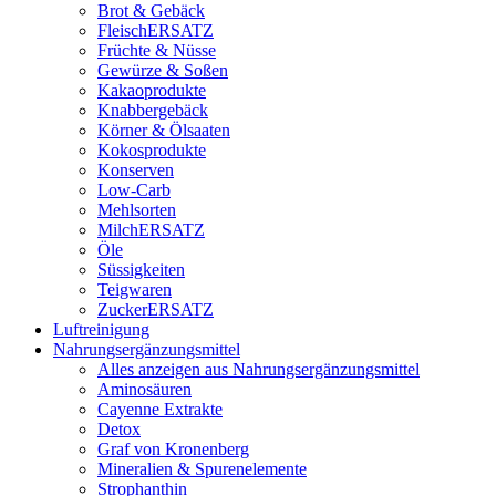
Brot & Gebäck
FleischERSATZ
Früchte & Nüsse
Gewürze & Soßen
Kakaoprodukte
Knabbergebäck
Körner & Ölsaaten
Kokosprodukte
Konserven
Low-Carb
Mehlsorten
MilchERSATZ
Öle
Süssigkeiten
Teigwaren
ZuckerERSATZ
Luftreinigung
Nahrungsergänzungsmittel
Alles anzeigen aus Nahrungsergänzungsmittel
Aminosäuren
Cayenne Extrakte
Detox
Graf von Kronenberg
Mineralien & Spurenelemente
Strophanthin