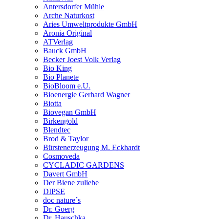
Antersdorfer Mühle
Arche Naturkost
Aries Umweltprodukte GmbH
Aronia Original
ATVerlag
Bauck GmbH
Becker Joest Volk Verlag
Bio King
Bio Planete
BioBloom e.U.
Bioenergie Gerhard Wagner
Biotta
Biovegan GmbH
Birkengold
Blendtec
Brod & Taylor
Bürstenerzeugung M. Eckhardt
Cosmoveda
CYCLADIC GARDENS
Davert GmbH
Der Biene zuliebe
DIPSE
doc nature´s
Dr. Goerg
Dr. Hauschka