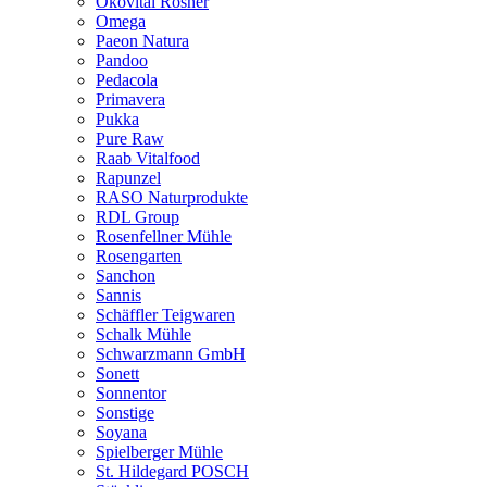
Ökovital Rösner
Omega
Paeon Natura
Pandoo
Pedacola
Primavera
Pukka
Pure Raw
Raab Vitalfood
Rapunzel
RASO Naturprodukte
RDL Group
Rosenfellner Mühle
Rosengarten
Sanchon
Sannis
Schäffler Teigwaren
Schalk Mühle
Schwarzmann GmbH
Sonett
Sonnentor
Sonstige
Soyana
Spielberger Mühle
St. Hildegard POSCH