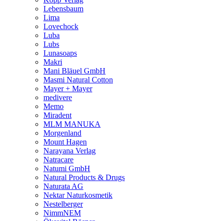
Lebensbaum
Lima
Lovechock
Luba
Lubs
Lunasoaps
Makri
Mani Bläuel GmbH
Masmi Natural Cotton
Mayer + Mayer
medivere
Memo
Miradent
MLM MANUKA
Morgenland
Mount Hagen
Narayana Verlag
Natracare
Natumi GmbH
Natural Products & Drugs
Naturata AG
Nektar Naturkosmetik
Nestelberger
NimmNEM