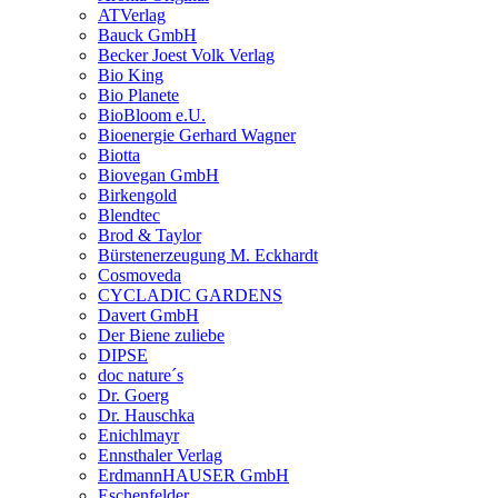
ATVerlag
Bauck GmbH
Becker Joest Volk Verlag
Bio King
Bio Planete
BioBloom e.U.
Bioenergie Gerhard Wagner
Biotta
Biovegan GmbH
Birkengold
Blendtec
Brod & Taylor
Bürstenerzeugung M. Eckhardt
Cosmoveda
CYCLADIC GARDENS
Davert GmbH
Der Biene zuliebe
DIPSE
doc nature´s
Dr. Goerg
Dr. Hauschka
Enichlmayr
Ennsthaler Verlag
ErdmannHAUSER GmbH
Eschenfelder