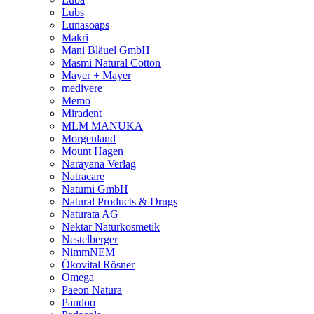
Lubs
Lunasoaps
Makri
Mani Bläuel GmbH
Masmi Natural Cotton
Mayer + Mayer
medivere
Memo
Miradent
MLM MANUKA
Morgenland
Mount Hagen
Narayana Verlag
Natracare
Natumi GmbH
Natural Products & Drugs
Naturata AG
Nektar Naturkosmetik
Nestelberger
NimmNEM
Ökovital Rösner
Omega
Paeon Natura
Pandoo