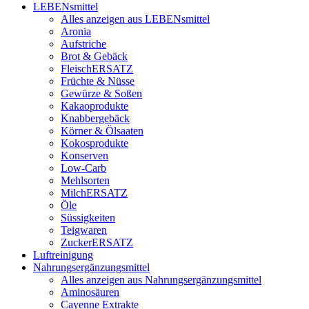
LEBENsmittel
Alles anzeigen aus LEBENsmittel
Aronia
Aufstriche
Brot & Gebäck
FleischERSATZ
Früchte & Nüsse
Gewürze & Soßen
Kakaoprodukte
Knabbergebäck
Körner & Ölsaaten
Kokosprodukte
Konserven
Low-Carb
Mehlsorten
MilchERSATZ
Öle
Süssigkeiten
Teigwaren
ZuckerERSATZ
Luftreinigung
Nahrungsergänzungsmittel
Alles anzeigen aus Nahrungsergänzungsmittel
Aminosäuren
Cayenne Extrakte