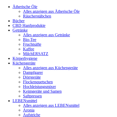
Ätherische Öle
Alles anzeigen aus Ätherische Öle
Räucherstäbchen
Bücher
CBD Hanfprodukte
Getränke
Alles anzeigen aus Getränke
Bio-Tee
Fruchtsäfte
Kaffee
MilchERSATZ
Körperhygiene
Küchengeräte
Alles anzeigen aus Küchengeräte
Dampfgarer
Dörrgeräte
Flockenquetschen
Hochleistungsmixer
Keimgeräte und Samen
Saftpressen
LEBENsmittel
Alles anzeigen aus LEBENsmittel
Aronia
Aufstriche