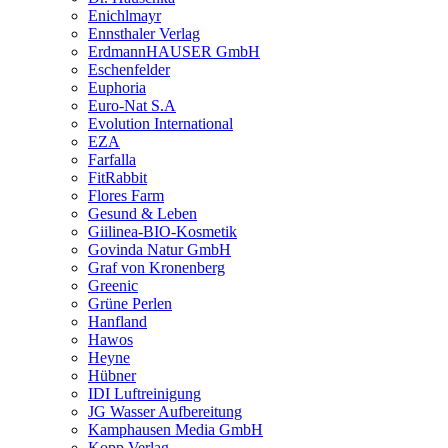
Enichlmayr
Ennsthaler Verlag
ErdmannHAUSER GmbH
Eschenfelder
Euphoria
Euro-Nat S.A
Evolution International
EZA
Farfalla
FitRabbit
Flores Farm
Gesund & Leben
Giilinea-BIO-Kosmetik
Govinda Natur GmbH
Graf von Kronenberg
Greenic
Grüne Perlen
Hanfland
Hawos
Heyne
Hübner
IDI Luftreinigung
JG Wasser Aufbereitung
Kamphausen Media GmbH
Kopp Verlag