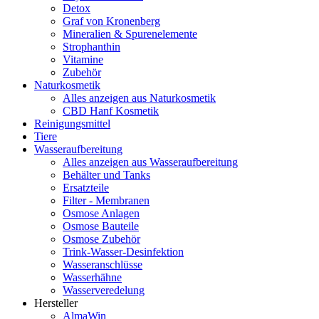
Detox
Graf von Kronenberg
Mineralien & Spurenelemente
Strophanthin
Vitamine
Zubehör
Naturkosmetik
Alles anzeigen aus Naturkosmetik
CBD Hanf Kosmetik
Reinigungsmittel
Tiere
Wasseraufbereitung
Alles anzeigen aus Wasseraufbereitung
Behälter und Tanks
Ersatzteile
Filter - Membranen
Osmose Anlagen
Osmose Bauteile
Osmose Zubehör
Trink-Wasser-Desinfektion
Wasseranschlüsse
Wasserhähne
Wasserveredelung
Hersteller
AlmaWin