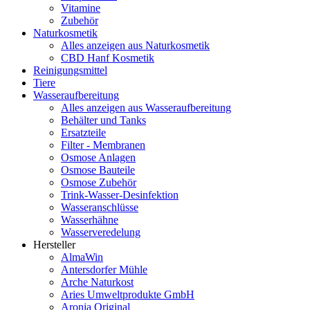
Vitamine
Zubehör
Naturkosmetik
Alles anzeigen aus Naturkosmetik
CBD Hanf Kosmetik
Reinigungsmittel
Tiere
Wasseraufbereitung
Alles anzeigen aus Wasseraufbereitung
Behälter und Tanks
Ersatzteile
Filter - Membranen
Osmose Anlagen
Osmose Bauteile
Osmose Zubehör
Trink-Wasser-Desinfektion
Wasseranschlüsse
Wasserhähne
Wasserveredelung
Hersteller
AlmaWin
Antersdorfer Mühle
Arche Naturkost
Aries Umweltprodukte GmbH
Aronia Original