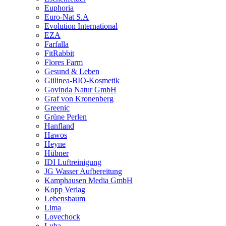
Euphoria
Euro-Nat S.A
Evolution International
EZA
Farfalla
FitRabbit
Flores Farm
Gesund & Leben
Giilinea-BIO-Kosmetik
Govinda Natur GmbH
Graf von Kronenberg
Greenic
Grüne Perlen
Hanfland
Hawos
Heyne
Hübner
IDI Luftreinigung
JG Wasser Aufbereitung
Kamphausen Media GmbH
Kopp Verlag
Lebensbaum
Lima
Lovechock
Luba