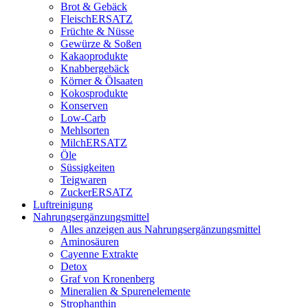
Brot & Gebäck
FleischERSATZ
Früchte & Nüsse
Gewürze & Soßen
Kakaoprodukte
Knabbergebäck
Körner & Ölsaaten
Kokosprodukte
Konserven
Low-Carb
Mehlsorten
MilchERSATZ
Öle
Süssigkeiten
Teigwaren
ZuckerERSATZ
Luftreinigung
Nahrungsergänzungsmittel
Alles anzeigen aus Nahrungsergänzungsmittel
Aminosäuren
Cayenne Extrakte
Detox
Graf von Kronenberg
Mineralien & Spurenelemente
Strophanthin