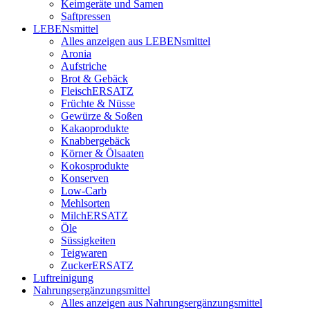
Keimgeräte und Samen
Saftpressen
LEBENsmittel
Alles anzeigen aus LEBENsmittel
Aronia
Aufstriche
Brot & Gebäck
FleischERSATZ
Früchte & Nüsse
Gewürze & Soßen
Kakaoprodukte
Knabbergebäck
Körner & Ölsaaten
Kokosprodukte
Konserven
Low-Carb
Mehlsorten
MilchERSATZ
Öle
Süssigkeiten
Teigwaren
ZuckerERSATZ
Luftreinigung
Nahrungsergänzungsmittel
Alles anzeigen aus Nahrungsergänzungsmittel