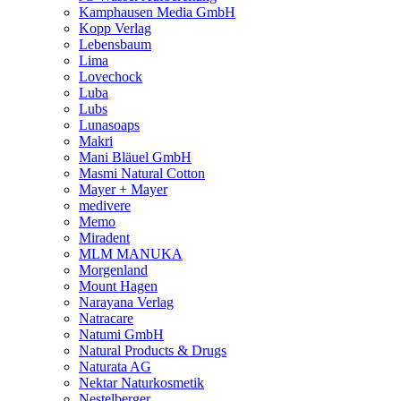
Kamphausen Media GmbH
Kopp Verlag
Lebensbaum
Lima
Lovechock
Luba
Lubs
Lunasoaps
Makri
Mani Bläuel GmbH
Masmi Natural Cotton
Mayer + Mayer
medivere
Memo
Miradent
MLM MANUKA
Morgenland
Mount Hagen
Narayana Verlag
Natracare
Natumi GmbH
Natural Products & Drugs
Naturata AG
Nektar Naturkosmetik
Nestelberger