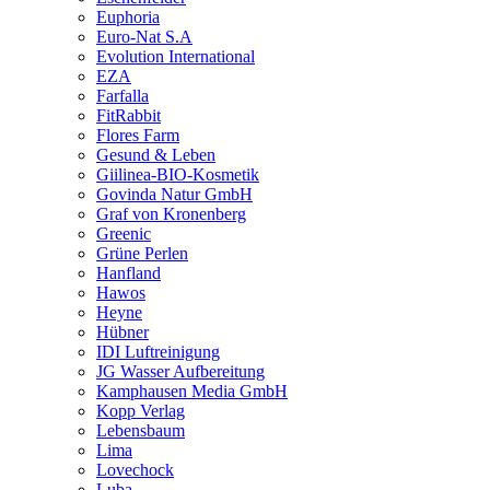
Euphoria
Euro-Nat S.A
Evolution International
EZA
Farfalla
FitRabbit
Flores Farm
Gesund & Leben
Giilinea-BIO-Kosmetik
Govinda Natur GmbH
Graf von Kronenberg
Greenic
Grüne Perlen
Hanfland
Hawos
Heyne
Hübner
IDI Luftreinigung
JG Wasser Aufbereitung
Kamphausen Media GmbH
Kopp Verlag
Lebensbaum
Lima
Lovechock
Luba