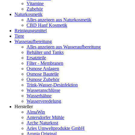
Vitamine
Zubehör
Naturkosmetik
Alles anzeigen aus Naturkosmetik
CBD Hanf Kosmetik
Reinigungsmittel
Tiere
Wasseraufbereitung
Alles anzeigen aus Wasseraufbereitung
Behälter und Tanks
Ersatzteile
Filter - Membranen
Osmose Anlagen
Osmose Bauteile
Osmose Zubehör
Trink-Wasser-Desinfektion
Wasseranschlüsse
Wasserhähne
Wasserveredelung
Hersteller
AlmaWin
Antersdorfer Mühle
Arche Naturkost
Aries Umweltprodukte GmbH
Aronia Original