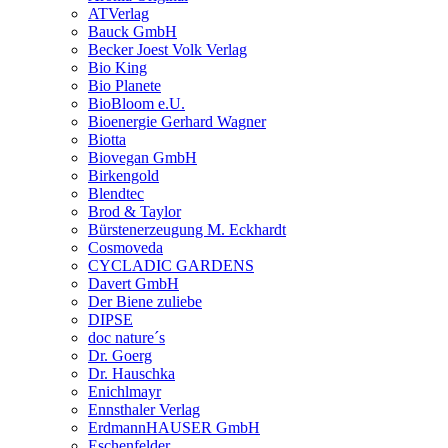
ATVerlag
Bauck GmbH
Becker Joest Volk Verlag
Bio King
Bio Planete
BioBloom e.U.
Bioenergie Gerhard Wagner
Biotta
Biovegan GmbH
Birkengold
Blendtec
Brod & Taylor
Bürstenerzeugung M. Eckhardt
Cosmoveda
CYCLADIC GARDENS
Davert GmbH
Der Biene zuliebe
DIPSE
doc nature´s
Dr. Goerg
Dr. Hauschka
Enichlmayr
Ennsthaler Verlag
ErdmannHAUSER GmbH
Eschenfelder