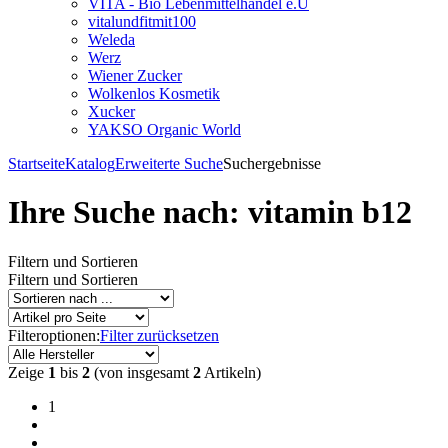
VITA - Bio Lebenmittelhandel e.U
vitalundfitmit100
Weleda
Werz
Wiener Zucker
Wolkenlos Kosmetik
Xucker
YAKSO Organic World
Startseite
Katalog
Erweiterte Suche
Suchergebnisse
Ihre Suche nach: vitamin b12
Filtern und Sortieren
Filtern und Sortieren
Filteroptionen:
Filter zurücksetzen
Zeige
1
bis
2
(von insgesamt
2
Artikeln)
1