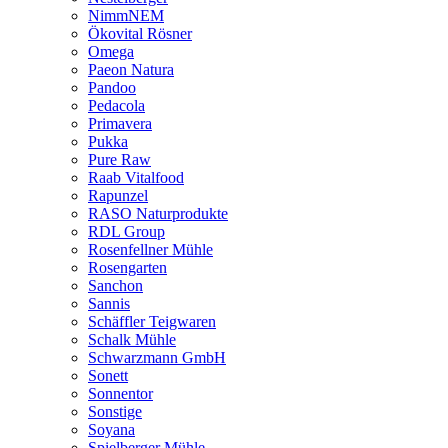
NimmNEM
Ökovital Rösner
Omega
Paeon Natura
Pandoo
Pedacola
Primavera
Pukka
Pure Raw
Raab Vitalfood
Rapunzel
RASO Naturprodukte
RDL Group
Rosenfellner Mühle
Rosengarten
Sanchon
Sannis
Schäffler Teigwaren
Schalk Mühle
Schwarzmann GmbH
Sonett
Sonnentor
Sonstige
Soyana
Spielberger Mühle