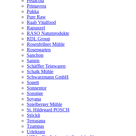
Pedacola
Primavera
Pukka
Pure Raw
Raab Vitalfood
Rapunzel
RASO Naturprodukte
RDL Group
Rosenfellner Mühle
Rosengarten
Sanchon
Sannis
Schäffler Teigwaren
Schalk Mühle
Schwarzmann GmbH
Sonett
Sonnentor
Sonstige
Soyana
Spielberger Mühle
St. Hildegard POSCH
Stöckli
Terrasana
Tzampas
Urtekram