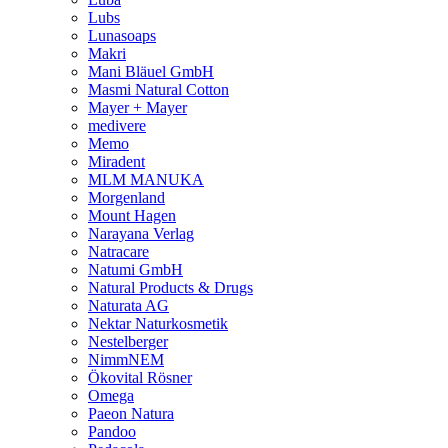
Lubs
Lunasoaps
Makri
Mani Bläuel GmbH
Masmi Natural Cotton
Mayer + Mayer
medivere
Memo
Miradent
MLM MANUKA
Morgenland
Mount Hagen
Narayana Verlag
Natracare
Natumi GmbH
Natural Products & Drugs
Naturata AG
Nektar Naturkosmetik
Nestelberger
NimmNEM
Ökovital Rösner
Omega
Paeon Natura
Pandoo