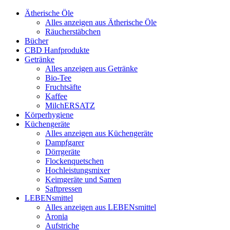
Ätherische Öle
Alles anzeigen aus Ätherische Öle
Räucherstäbchen
Bücher
CBD Hanfprodukte
Getränke
Alles anzeigen aus Getränke
Bio-Tee
Fruchtsäfte
Kaffee
MilchERSATZ
Körperhygiene
Küchengeräte
Alles anzeigen aus Küchengeräte
Dampfgarer
Dörrgeräte
Flockenquetschen
Hochleistungsmixer
Keimgeräte und Samen
Saftpressen
LEBENsmittel
Alles anzeigen aus LEBENsmittel
Aronia
Aufstriche