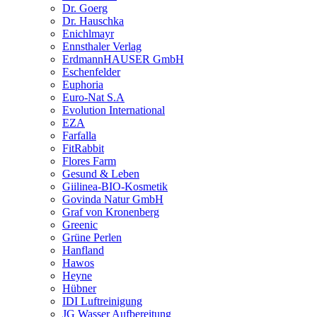
Dr. Goerg
Dr. Hauschka
Enichlmayr
Ennsthaler Verlag
ErdmannHAUSER GmbH
Eschenfelder
Euphoria
Euro-Nat S.A
Evolution International
EZA
Farfalla
FitRabbit
Flores Farm
Gesund & Leben
Giilinea-BIO-Kosmetik
Govinda Natur GmbH
Graf von Kronenberg
Greenic
Grüne Perlen
Hanfland
Hawos
Heyne
Hübner
IDI Luftreinigung
JG Wasser Aufbereitung