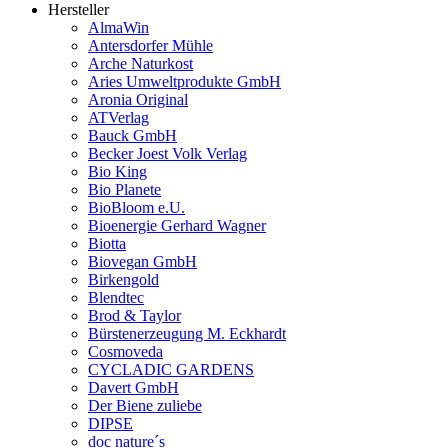
Hersteller
AlmaWin
Antersdorfer Mühle
Arche Naturkost
Aries Umweltprodukte GmbH
Aronia Original
ATVerlag
Bauck GmbH
Becker Joest Volk Verlag
Bio King
Bio Planete
BioBloom e.U.
Bioenergie Gerhard Wagner
Biotta
Biovegan GmbH
Birkengold
Blendtec
Brod & Taylor
Bürstenerzeugung M. Eckhardt
Cosmoveda
CYCLADIC GARDENS
Davert GmbH
Der Biene zuliebe
DIPSE
doc nature´s