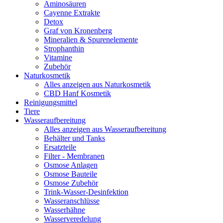
Aminosäuren
Cayenne Extrakte
Detox
Graf von Kronenberg
Mineralien & Spurenelemente
Strophanthin
Vitamine
Zubehör
Naturkosmetik
Alles anzeigen aus Naturkosmetik
CBD Hanf Kosmetik
Reinigungsmittel
Tiere
Wasseraufbereitung
Alles anzeigen aus Wasseraufbereitung
Behälter und Tanks
Ersatzteile
Filter - Membranen
Osmose Anlagen
Osmose Bauteile
Osmose Zubehör
Trink-Wasser-Desinfektion
Wasseranschlüsse
Wasserhähne
Wasserveredelung