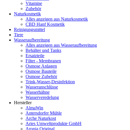
Vitamine
Zubehör
Naturkosmetik
Alles anzeigen aus Naturkosmetik
CBD Hanf Kosmetik
Reinigungsmittel
Tiere
Wasseraufbereitung
Alles anzeigen aus Wasseraufbereitung
Behälter und Tanks
Ersatzteile
Filter - Membranen
Osmose Anlagen
Osmose Bauteile
Osmose Zubehör
Trink-Wasser-Desinfektion
Wasseranschlüsse
Wasserhähne
Wasserveredelung
Hersteller
AlmaWin
Antersdorfer Mühle
Arche Naturkost
Aries Umweltprodukte GmbH
Aronia Original