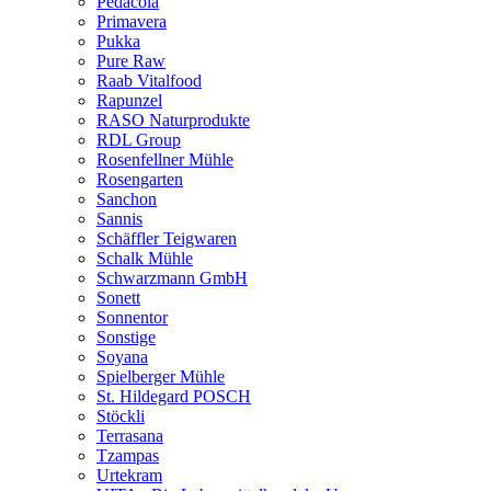
Pedacola
Primavera
Pukka
Pure Raw
Raab Vitalfood
Rapunzel
RASO Naturprodukte
RDL Group
Rosenfellner Mühle
Rosengarten
Sanchon
Sannis
Schäffler Teigwaren
Schalk Mühle
Schwarzmann GmbH
Sonett
Sonnentor
Sonstige
Soyana
Spielberger Mühle
St. Hildegard POSCH
Stöckli
Terrasana
Tzampas
Urtekram