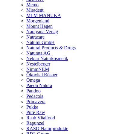
Memo
Miradent
MLM MANUKA
Morgenland
Mount Hagen
Narayana Verlag
Natracare
Natumi GmbH
Natural Products & Drugs
Naturata AG
Nektar Naturkosmetik
Nestelberger
NimmNEM
Ökovital Rösner
Omega
Paeon Natura
Pandoo
Pedacola
Primavera
Pukka
Pure Raw
Raab Vitalfood
Rapunzel
RASO Naturprodukte
RDL Group