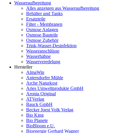
Wasseraufbereitung
Alles anzeigen aus Wasseraufbereitung
Behälter und Tanks
Ersatzteile
Filter - Membranen
Osmose Anlagen
Osmose Bauteile
Osmose Zubehör
Trink-Wasser-Desinfektion
Wasseranschlüsse
Wasserhähne
Wasserveredelung
Hersteller
AlmaWin
Antersdorfer Mühle
Arche Naturkost
Aries Umweltprodukte GmbH
Aronia Original
ATVerlag
Bauck GmbH
Becker Joest Volk Verlag
Bio King
Bio Planete
BioBloom e.U.
Bioenergie Gerhard Wagner