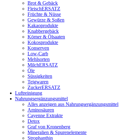
Brot & Gebäck
FleischERSATZ
Früchte & Nüsse
Gewürze & Soßen
Kakaoprodukte
Knabbergebäck
Körner & Ölsaaten
Kokosprodukte
Konserven
Low-Carb
Mehlsorten
MilchERSATZ
Öle
Süssigkeiten
Teigwaren
ZuckerERSATZ
Luftreinigung
Nahrungsergänzungsmittel
Alles anzeigen aus Nahrungsergänzungsmittel
Aminosäuren
Cayenne Extrakte
Detox
Graf von Kronenberg
Mineralien & Spurenelemente
Strophanthin