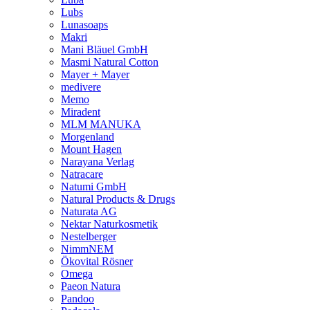
Lubs
Lunasoaps
Makri
Mani Bläuel GmbH
Masmi Natural Cotton
Mayer + Mayer
medivere
Memo
Miradent
MLM MANUKA
Morgenland
Mount Hagen
Narayana Verlag
Natracare
Natumi GmbH
Natural Products & Drugs
Naturata AG
Nektar Naturkosmetik
Nestelberger
NimmNEM
Ökovital Rösner
Omega
Paeon Natura
Pandoo