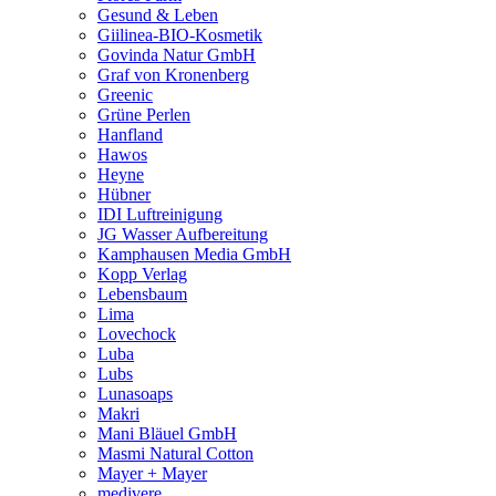
Gesund & Leben
Giilinea-BIO-Kosmetik
Govinda Natur GmbH
Graf von Kronenberg
Greenic
Grüne Perlen
Hanfland
Hawos
Heyne
Hübner
IDI Luftreinigung
JG Wasser Aufbereitung
Kamphausen Media GmbH
Kopp Verlag
Lebensbaum
Lima
Lovechock
Luba
Lubs
Lunasoaps
Makri
Mani Bläuel GmbH
Masmi Natural Cotton
Mayer + Mayer
medivere