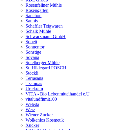
Rosenfellner Mühle
Rosengarten
Sanchon
Sannis
Schäffler Teigwaren
Schalk Mühle
Schwarzmann GmbH
Sonett
Sonnentor
Sonstige
Soyana
Spielberger Mühle
St. Hildegard POSCH
Stöckli
Terrasana
Tzampas
Urtekram
VITA - Bio Lebenmittelhandel e.U
vitalundfitmit100
Weleda
Werz
Wiener Zucker
Wolkenlos Kosmetik
Xucker