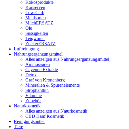
Kokosprodukte
Konserven
Low-Carb
Mehlsorten
MilchERSATZ
Öle
Süssigkeiten
Teigwaren
ZuckerERSATZ
Luftreinigung
Nahrungsergänzungsmittel
Alles anzeigen aus Nahrungsergänzungsmittel
Aminosäuren
Cayenne Extrakte
Detox
Graf von Kronenberg
Mineralien & Spurenelemente
Strophanthin
Vitamine
Zubehör
Naturkosmetik
Alles anzeigen aus Naturkosmetik
CBD Hanf Kosmetik
Reinigungsmittel
Tiere