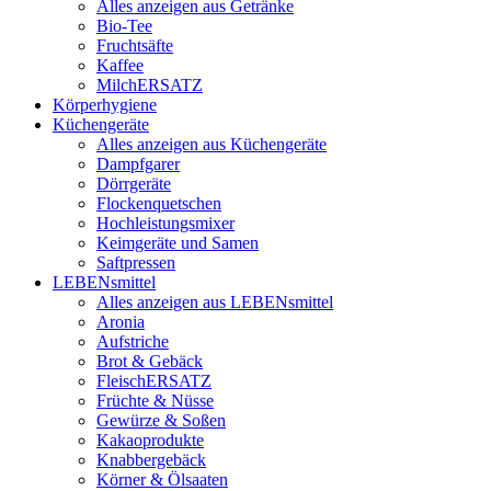
Alles anzeigen aus Getränke
Bio-Tee
Fruchtsäfte
Kaffee
MilchERSATZ
Körperhygiene
Küchengeräte
Alles anzeigen aus Küchengeräte
Dampfgarer
Dörrgeräte
Flockenquetschen
Hochleistungsmixer
Keimgeräte und Samen
Saftpressen
LEBENsmittel
Alles anzeigen aus LEBENsmittel
Aronia
Aufstriche
Brot & Gebäck
FleischERSATZ
Früchte & Nüsse
Gewürze & Soßen
Kakaoprodukte
Knabbergebäck
Körner & Ölsaaten