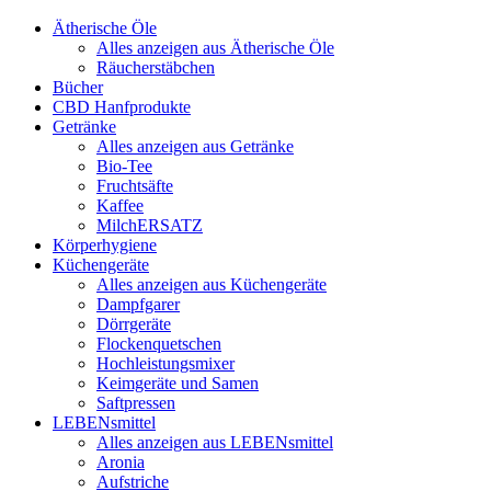
Ätherische Öle
Alles anzeigen aus Ätherische Öle
Räucherstäbchen
Bücher
CBD Hanfprodukte
Getränke
Alles anzeigen aus Getränke
Bio-Tee
Fruchtsäfte
Kaffee
MilchERSATZ
Körperhygiene
Küchengeräte
Alles anzeigen aus Küchengeräte
Dampfgarer
Dörrgeräte
Flockenquetschen
Hochleistungsmixer
Keimgeräte und Samen
Saftpressen
LEBENsmittel
Alles anzeigen aus LEBENsmittel
Aronia
Aufstriche