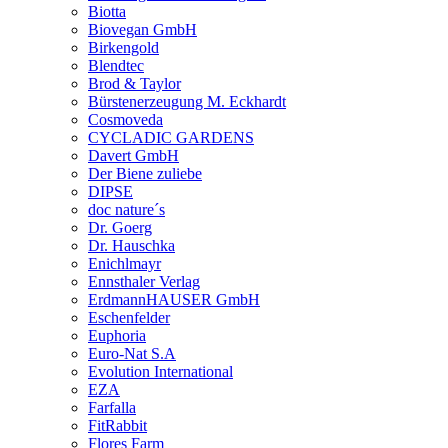
Biotta
Biovegan GmbH
Birkengold
Blendtec
Brod & Taylor
Bürstenerzeugung M. Eckhardt
Cosmoveda
CYCLADIC GARDENS
Davert GmbH
Der Biene zuliebe
DIPSE
doc nature´s
Dr. Goerg
Dr. Hauschka
Enichlmayr
Ennsthaler Verlag
ErdmannHAUSER GmbH
Eschenfelder
Euphoria
Euro-Nat S.A
Evolution International
EZA
Farfalla
FitRabbit
Flores Farm