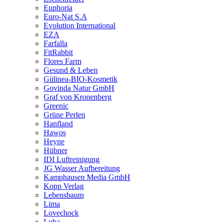
Euphoria
Euro-Nat S.A
Evolution International
EZA
Farfalla
FitRabbit
Flores Farm
Gesund & Leben
Giilinea-BIO-Kosmetik
Govinda Natur GmbH
Graf von Kronenberg
Greenic
Grüne Perlen
Hanfland
Hawos
Heyne
Hübner
IDI Luftreinigung
JG Wasser Aufbereitung
Kamphausen Media GmbH
Kopp Verlag
Lebensbaum
Lima
Lovechock
Luba