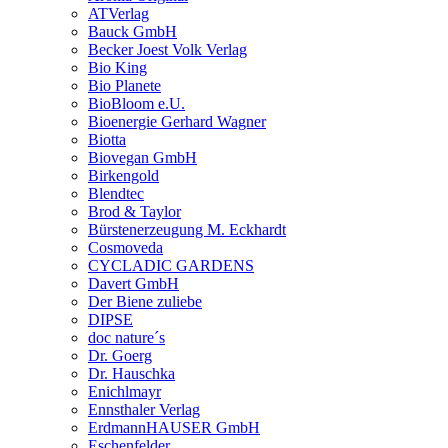
ATVerlag
Bauck GmbH
Becker Joest Volk Verlag
Bio King
Bio Planete
BioBloom e.U.
Bioenergie Gerhard Wagner
Biotta
Biovegan GmbH
Birkengold
Blendtec
Brod & Taylor
Bürstenerzeugung M. Eckhardt
Cosmoveda
CYCLADIC GARDENS
Davert GmbH
Der Biene zuliebe
DIPSE
doc nature´s
Dr. Goerg
Dr. Hauschka
Enichlmayr
Ennsthaler Verlag
ErdmannHAUSER GmbH
Eschenfelder