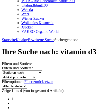
VITA - Bio Lebenmittelhandel e.U
vitalundfitmit100
Weleda
Werz
Wiener Zucker
Wolkenlos Kosmetik
Xucker
YAKSO Organic World
Startseite
Katalog
Erweiterte Suche
Suchergebnisse
Ihre Suche nach: vitamin d3
Filtern und Sortieren
Filtern und Sortieren
Filteroptionen:
Filter zurücksetzen
Zeige
1
bis
4
(von insgesamt
4
Artikeln)
1