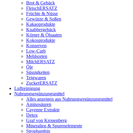
Brot & Gebäck
FleischERSATZ
Früchte & Nüsse
Gewürze & Soßen
Kakaoprodukte
Knabbergebäck
Körner & Ölsaaten
Kokosprodukte
Konserven
Low-Carb
Mehlsorten
MilchERSATZ
Öle
Süssigkeiten
Teigwaren
ZuckerERSATZ
Luftreinigung
Nahrungsergänzungsmittel
Alles anzeigen aus Nahrungsergänzungsmittel
Aminosäuren
Cayenne Extrakte
Detox
Graf von Kronenberg
Mineralien & Spurenelemente
Strophanthin