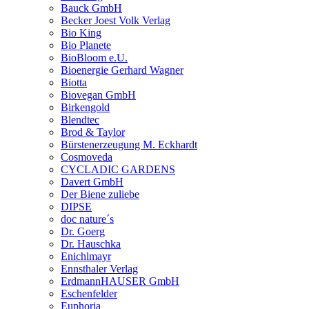
Bauck GmbH
Becker Joest Volk Verlag
Bio King
Bio Planete
BioBloom e.U.
Bioenergie Gerhard Wagner
Biotta
Biovegan GmbH
Birkengold
Blendtec
Brod & Taylor
Bürstenerzeugung M. Eckhardt
Cosmoveda
CYCLADIC GARDENS
Davert GmbH
Der Biene zuliebe
DIPSE
doc nature´s
Dr. Goerg
Dr. Hauschka
Enichlmayr
Ennsthaler Verlag
ErdmannHAUSER GmbH
Eschenfelder
Euphoria