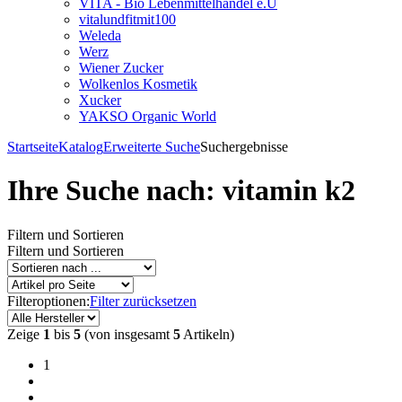
VITA - Bio Lebenmittelhandel e.U
vitalundfitmit100
Weleda
Werz
Wiener Zucker
Wolkenlos Kosmetik
Xucker
YAKSO Organic World
Startseite
Katalog
Erweiterte Suche
Suchergebnisse
Ihre Suche nach: vitamin k2
Filtern und Sortieren
Filtern und Sortieren
Filteroptionen:
Filter zurücksetzen
Zeige
1
bis
5
(von insgesamt
5
Artikeln)
1