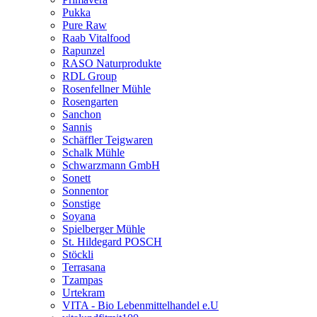
Pukka
Pure Raw
Raab Vitalfood
Rapunzel
RASO Naturprodukte
RDL Group
Rosenfellner Mühle
Rosengarten
Sanchon
Sannis
Schäffler Teigwaren
Schalk Mühle
Schwarzmann GmbH
Sonett
Sonnentor
Sonstige
Soyana
Spielberger Mühle
St. Hildegard POSCH
Stöckli
Terrasana
Tzampas
Urtekram
VITA - Bio Lebenmittelhandel e.U