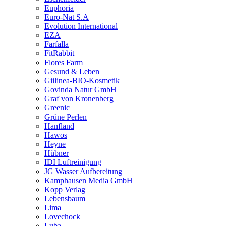
Euphoria
Euro-Nat S.A
Evolution International
EZA
Farfalla
FitRabbit
Flores Farm
Gesund & Leben
Giilinea-BIO-Kosmetik
Govinda Natur GmbH
Graf von Kronenberg
Greenic
Grüne Perlen
Hanfland
Hawos
Heyne
Hübner
IDI Luftreinigung
JG Wasser Aufbereitung
Kamphausen Media GmbH
Kopp Verlag
Lebensbaum
Lima
Lovechock
Luba