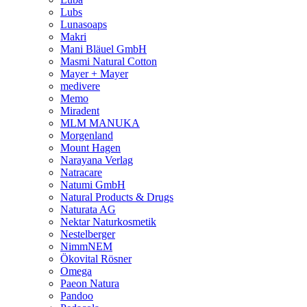
Lubs
Lunasoaps
Makri
Mani Bläuel GmbH
Masmi Natural Cotton
Mayer + Mayer
medivere
Memo
Miradent
MLM MANUKA
Morgenland
Mount Hagen
Narayana Verlag
Natracare
Natumi GmbH
Natural Products & Drugs
Naturata AG
Nektar Naturkosmetik
Nestelberger
NimmNEM
Ökovital Rösner
Omega
Paeon Natura
Pandoo