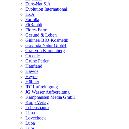
Euro-Nat S.A
Evolution International
EZA
Farfalla
FitRabbit
Flores Farm
Gesund & Leben
Giilinea-BIO-Kosmetik
Govinda Natur GmbH
Graf von Kronenberg
Greenic
Grüne Perlen
Hanfland
Hawos
Heyne
Hübner
IDI Luftreinigung
JG Wasser Aufbereitung
Kamphausen Media GmbH
Kopp Verlag
Lebensbaum
Lima
Lovechock
Luba
Lubs