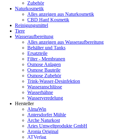
Zubehör
Naturkosmetik
Alles anzeigen aus Naturkosmetik
CBD Hanf Kosmetik
Reinigungsmittel
Tiere
Wasseraufbereitung
Alles anzeigen aus Wasseraufbereitung
Behälter und Tanks
Ersatzteile
Filter - Membranen
Osmose Anlagen
Osmose Bauteile
Osmose Zubehör
Trink-Wasser-Desinfektion
Wasseranschlüsse
Wasserhähne
Wasserveredelung
Hersteller
AlmaWin
Antersdorfer Mühle
Arche Naturkost
Aries Umweltprodukte GmbH
Aronia Original
ATVerlag