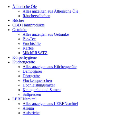
Ätherische Öle
Alles anzeigen aus Ätherische Öle
Räucherstäbchen
Bücher
CBD Hanfprodukte
Getränke
Alles anzeigen aus Getränke
Bio-Tee
Fruchtsäfte
Kaffee
MilchERSATZ
Körperhygiene
Küchengeräte
Alles anzeigen aus Küchengeräte
Dampfgarer
Dörrgeräte
Flockenquetschen
Hochleistungsmixer
Keimgeräte und Samen
Saftpressen
LEBENsmittel
Alles anzeigen aus LEBENsmittel
Aronia
Aufstriche