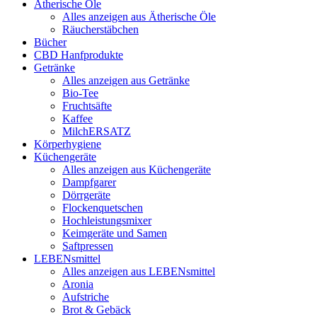
Ätherische Öle
Alles anzeigen aus Ätherische Öle
Räucherstäbchen
Bücher
CBD Hanfprodukte
Getränke
Alles anzeigen aus Getränke
Bio-Tee
Fruchtsäfte
Kaffee
MilchERSATZ
Körperhygiene
Küchengeräte
Alles anzeigen aus Küchengeräte
Dampfgarer
Dörrgeräte
Flockenquetschen
Hochleistungsmixer
Keimgeräte und Samen
Saftpressen
LEBENsmittel
Alles anzeigen aus LEBENsmittel
Aronia
Aufstriche
Brot & Gebäck