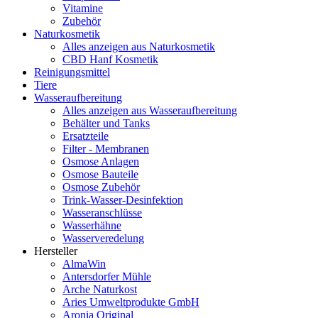
Vitamine
Zubehör
Naturkosmetik
Alles anzeigen aus Naturkosmetik
CBD Hanf Kosmetik
Reinigungsmittel
Tiere
Wasseraufbereitung
Alles anzeigen aus Wasseraufbereitung
Behälter und Tanks
Ersatzteile
Filter - Membranen
Osmose Anlagen
Osmose Bauteile
Osmose Zubehör
Trink-Wasser-Desinfektion
Wasseranschlüsse
Wasserhähne
Wasserveredelung
Hersteller
AlmaWin
Antersdorfer Mühle
Arche Naturkost
Aries Umweltprodukte GmbH
Aronia Original