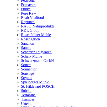
Pedacola
Primavera
Pukka
Pure Raw
Raab Vitalfood
Rapunzel
RASO Naturprodukte
RDL Group
Rosenfellner Mühle
Rosengarten
Sanchon
Sannis
Schäffler Teigwaren
Schalk Mühle
Schwarzmann GmbH
Sonett
Sonnentor
Sonstige
Soyana
Spielberger Mühle
St. Hildegard POSCH
Stöckli
Terrasana
Tzampas
Urtekram