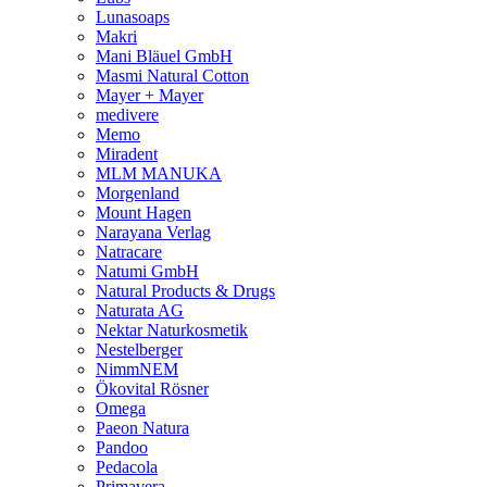
Lunasoaps
Makri
Mani Bläuel GmbH
Masmi Natural Cotton
Mayer + Mayer
medivere
Memo
Miradent
MLM MANUKA
Morgenland
Mount Hagen
Narayana Verlag
Natracare
Natumi GmbH
Natural Products & Drugs
Naturata AG
Nektar Naturkosmetik
Nestelberger
NimmNEM
Ökovital Rösner
Omega
Paeon Natura
Pandoo
Pedacola
Primavera