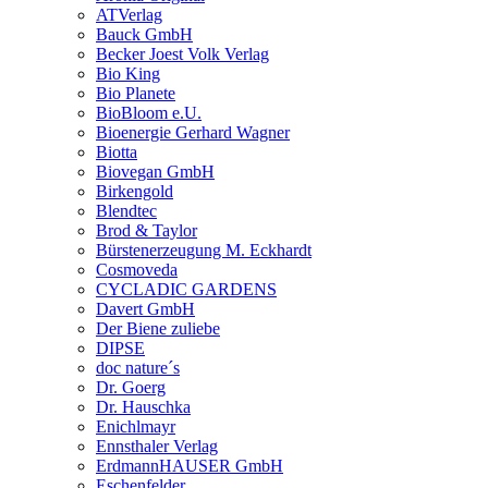
ATVerlag
Bauck GmbH
Becker Joest Volk Verlag
Bio King
Bio Planete
BioBloom e.U.
Bioenergie Gerhard Wagner
Biotta
Biovegan GmbH
Birkengold
Blendtec
Brod & Taylor
Bürstenerzeugung M. Eckhardt
Cosmoveda
CYCLADIC GARDENS
Davert GmbH
Der Biene zuliebe
DIPSE
doc nature´s
Dr. Goerg
Dr. Hauschka
Enichlmayr
Ennsthaler Verlag
ErdmannHAUSER GmbH
Eschenfelder