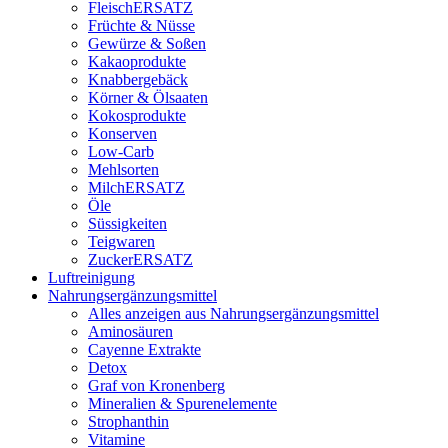
FleischERSATZ
Früchte & Nüsse
Gewürze & Soßen
Kakaoprodukte
Knabbergebäck
Körner & Ölsaaten
Kokosprodukte
Konserven
Low-Carb
Mehlsorten
MilchERSATZ
Öle
Süssigkeiten
Teigwaren
ZuckerERSATZ
Luftreinigung
Nahrungsergänzungsmittel
Alles anzeigen aus Nahrungsergänzungsmittel
Aminosäuren
Cayenne Extrakte
Detox
Graf von Kronenberg
Mineralien & Spurenelemente
Strophanthin
Vitamine