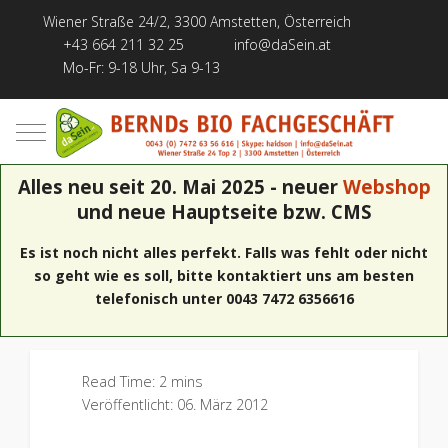
Wiener Straße 24/2, 3300 Amstetten, Österreich
+43 664 211 32 25
info@daSein.at
Mo-Fr: 9-18 Uhr, Sa 9-13
Mobile Menu Toggle
Alles neu seit 20. Mai 2025 - neuer
Webshop
und neue Hauptseite bzw. CMS
Es ist noch nicht alles perfekt. Falls was fehlt oder nicht
so geht wie es soll, bitte kontaktiert uns am besten
telefonisch unter 0043 7472 6356616
Read Time: 2 mins
Veröffentlicht: 06. März 2012