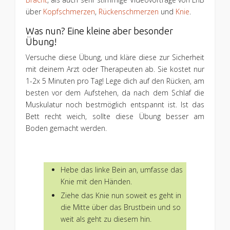
über
Kopfschmerzen
,
Rückenschmerzen
und
Knie
.
Was nun? Eine kleine aber besonder
Übung!
Versuche diese Übung, und kläre diese zur Sicherheit
mit deinem Arzt oder Therapeuten ab. Sie kostet nur
1-2x 5 Minuten pro Tag! Lege dich auf den Rücken, am
besten vor dem Aufstehen, da nach dem Schlaf die
Muskulatur noch bestmöglich entspannt ist. Ist das
Bett recht weich, sollte diese Übung besser am
Boden gemacht werden.
Hebe das linke Bein an, umfasse das
Knie mit den Händen.
Ziehe das Knie nun soweit es geht in
die Mitte über das Brustbein und so
weit als geht zu diesem hin.