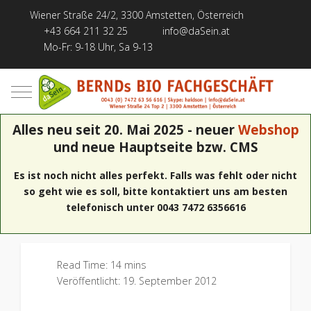
Wiener Straße 24/2, 3300 Amstetten, Österreich
+43 664 211 32 25
info@daSein.at
Mo-Fr: 9-18 Uhr, Sa 9-13
Mobile Menu Toggle
Alles neu seit 20. Mai 2025 - neuer
Webshop
und neue Hauptseite bzw. CMS
Es ist noch nicht alles perfekt. Falls was fehlt oder nicht
so geht wie es soll, bitte kontaktiert uns am besten
telefonisch unter 0043 7472 6356616
Read Time: 14 mins
Veröffentlicht: 19. September 2012