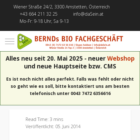
Wiener Straße 24/2, 3300 Amstetten, Österreich
+43 664 211 32 25
info@daSein.at
Mo-Fr: 9-18 Uhr, Sa 9-13
Mobile Menu Toggle
Alles neu seit 20. Mai 2025 - neuer
Webshop
und neue Hauptseite bzw. CMS
Es ist noch nicht alles perfekt. Falls was fehlt oder nicht
so geht wie es soll, bitte kontaktiert uns am besten
telefonisch unter 0043 7472 6356616
Read Time: 3 mins
Veröffentlicht: 05. Juni 2014