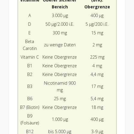
Bereich
Obergrenze
A
3.000 µg
400 µg
D
50 µg/2.000 i.E.
5 µg/200 i.E.
E
300 mg
15 mg
Beta
zu wenige Daten
2 mg
Carotin
Vitamin C
Keine Obergrenze
225 mg
B1
Keine Obergrenze
4 mg
B2
Keine Obergrenze
4,4 mg
Nicotinamid 900
B3
17 mg
mg
B6
25 mg
5,4 mg
B7 (Biotin)
Keine Obergrenze
18 mg
B9
1.000 µg
400 µg
(Folsäure)
B12
bis 5.000 µg
3-9 µg