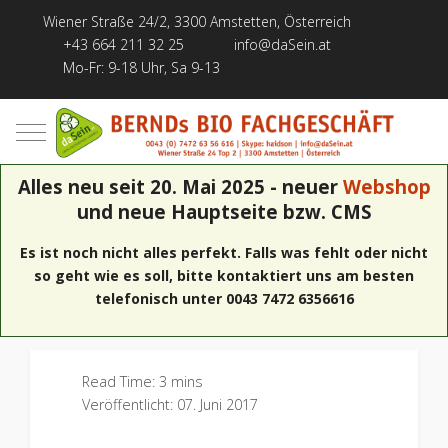
Wiener Straße 24/2, 3300 Amstetten, Österreich
+43 664 211 32 25
info@daSein.at
Mo-Fr: 9-18 Uhr, Sa 9-13
Mobile Menu Toggle
Alles neu seit 20. Mai 2025 - neuer
Webshop
und neue Hauptseite bzw. CMS
Es ist noch nicht alles perfekt. Falls was fehlt oder nicht
so geht wie es soll, bitte kontaktiert uns am besten
telefonisch unter 0043 7472 6356616
Read Time: 3 mins
Veröffentlicht: 07. Juni 2017