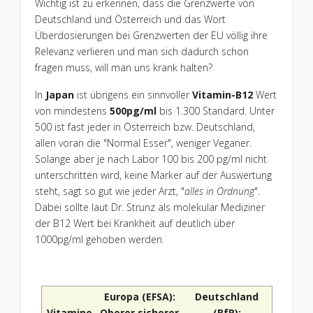
Wichtig ist zu erkennen, dass die Grenzwerte von
Deutschland und Österreich und das Wort
Überdosierungen bei Grenzwerten der EU völlig ihre
Relevanz verlieren und man sich dadurch schon
fragen muss, will man uns krank halten?
In
Japan
ist übrigens ein sinnvoller
Vitamin-B12
Wert
von mindestens
500pg/ml
bis 1.300 Standard. Unter
500 ist fast jeder in Österreich bzw. Deutschland,
allen voran die "Normal Esser", weniger Veganer.
Solange aber je nach Labor 100 bis 200 pg/ml nicht
unterschritten wird, keine Marker auf der Auswertung
steht, sagt so gut wie jeder Arzt, "
alles in Ordnung
".
Dabei sollte laut Dr. Strunz als molekular Mediziner
der B12 Wert bei Krankheit auf deutlich über
1000pg/ml gehoben werden.
Europa (EFSA):
Deutschland
Vitamine
Oberer sicherer
(BfR):