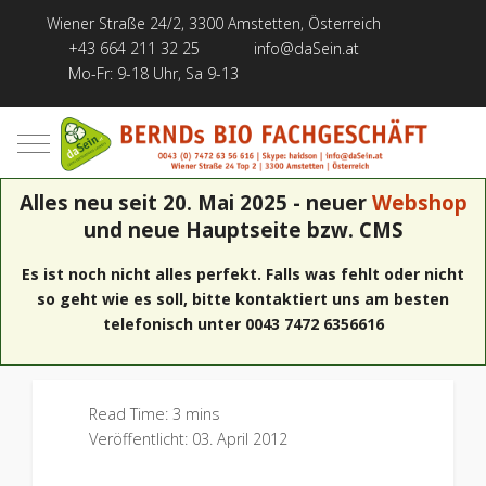
Wiener Straße 24/2, 3300 Amstetten, Österreich
+43 664 211 32 25
info@daSein.at
Mo-Fr: 9-18 Uhr, Sa 9-13
Mobile Menu Toggle
Alles neu seit 20. Mai 2025 - neuer
Webshop
und neue Hauptseite bzw. CMS
Es ist noch nicht alles perfekt. Falls was fehlt oder nicht
so geht wie es soll, bitte kontaktiert uns am besten
telefonisch unter 0043 7472 6356616
Read Time: 3 mins
Veröffentlicht: 03. April 2012