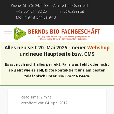
Wiener Straße 24/2, 3300 Amstetten, Österreich
+43 664 211 32 25
info@daSein.at
Mo-Fr: 9-18 Uhr, Sa 9-13
Mobile Menu Toggle
Alles neu seit 20. Mai 2025 - neuer
Webshop
und neue Hauptseite bzw. CMS
Es ist noch nicht alles perfekt. Falls was fehlt oder nicht
so geht wie es soll, bitte kontaktiert uns am besten
telefonisch unter 0043 7472 6356616
Read Time: 2 mins
Veröffentlicht: 04. April 2012