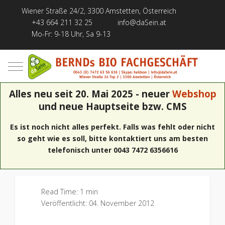
Wiener Straße 24/2, 3300 Amstetten, Österreich
+43 664 211 32 25
info@daSein.at
Mo-Fr: 9-18 Uhr, Sa 9-13
Mobile Menu Toggle
Alles neu seit 20. Mai 2025 - neuer
Webshop
und neue Hauptseite bzw. CMS
Es ist noch nicht alles perfekt. Falls was fehlt oder nicht
so geht wie es soll, bitte kontaktiert uns am besten
telefonisch unter 0043 7472 6356616
Read Time: 1 min
Veröffentlicht: 04. November 2012