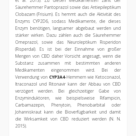
et al. 2013). Zu diesen Medikamenten zählt der
Säurehemmer Pantoprazol sowie das Antiepileptikum
Clobazam (Frisium). Es hemmt auch die Aktivität des
Enzyms CYP2D6, sodass Medikamente, die dieses
Enzym benötigen, langsamer abgebaut werden und
stärker wirken. Dazu zählen auch die Säurehemmer
Omeprazol, sowie das Neuroleptikum Risperidon
(Risperdal). Es ist bei der Einnahme von großer
Mengen von CBD daher Vorsicht angesagt, wenn die
Substanz zusammen mit bestimmten anderen
Medikamenten eingenommen wird. Bei der
Verwendung von
CYP3A4
-Hemmern wie Ketoconazol,
Itraconazol und Ritonavir kann der Abbau von CBD
verzögert werden. Bei gleichzeitiger Gabe von
Enzyminduktoren, wie beispielsweise Rifampicin,
Carbamazepin, Phenytoin, Phenobarbital oder
Johanniskraut kann die Bioverfügbarkeit und damit
die Wirksamkeit von CBD reduziert werden (N. N.
2015).