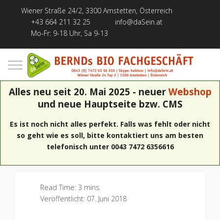
Wiener Straße 24/2, 3300 Amstetten, Österreich
+43 664 211 32 25
info@daSein.at
Mo-Fr: 9-18 Uhr, Sa 9-13
Mobile Menu Toggle
Alles neu seit 20. Mai 2025 - neuer
Webshop
und neue Hauptseite bzw. CMS
Es ist noch nicht alles perfekt. Falls was fehlt oder nicht
so geht wie es soll, bitte kontaktiert uns am besten
telefonisch unter 0043 7472 6356616
Read Time: 3 mins
Veröffentlicht: 07. Juni 2018