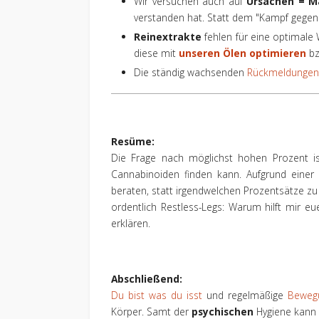
Wir versuchen auch auf
Ursachen = M
verstanden hat. Statt dem "Kampf gegen 
Reinextrakte
fehlen für eine optimale
diese mit
unseren Ölen optimieren
bz
Die ständig wachsenden
Rückmeldungen
Resüme:
Die Frage nach möglichst hohen Prozent is
Cannabinoiden finden kann. Aufgrund einer
beraten, statt irgendwelchen Prozentsätze z
ordentlich Restless-Legs: Warum hilft mir e
erklären.
Abschließend:
Du bist was du isst
und regelmäßige
Beweg
Körper. Samt der
psychischen
Hygiene kann d