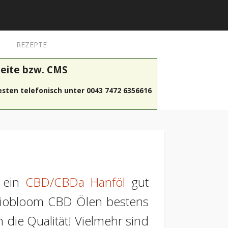
REZEPTE
eite bzw. CMS
 besten telefonisch unter 0043 7472 6356616
e ein
CBD/CBDa Hanföl
gut
n Biobloom CBD Ölen bestens
 die Qualität! Vielmehr sind