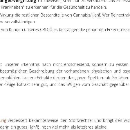
angel/Vergiftung
hinzuweisen, statt nur zu verkaufen. Das ist ess
Krankheiten" zu erkennen, für die Gesundheit zu handeln.
 Wirkung die restlichen Bestandteile von Cannabis/Hanf. Wer Reinextr
w. vervollständigen.
von Kunden unseres CBD Öles bestätigen die genannten Erkenntnisse.
t unserer Erkenntnis nach nicht entscheidend, sondern zu wissen
 bestmöglichen Beschreibung der vorhandenen, physischen und psyc
u empfehlen. Unsere Extrakte decken das ganze Spektum ab. So hören 
uer 4%ige Extrakt sehr gut, und das 5%igen vom Geschäft gegenüber 
ung
verbessert bekannterweise den Stoffwechsel und bringt den wic
ann ein gutes Hanföl noch viel mehr, als letzteres alleine.