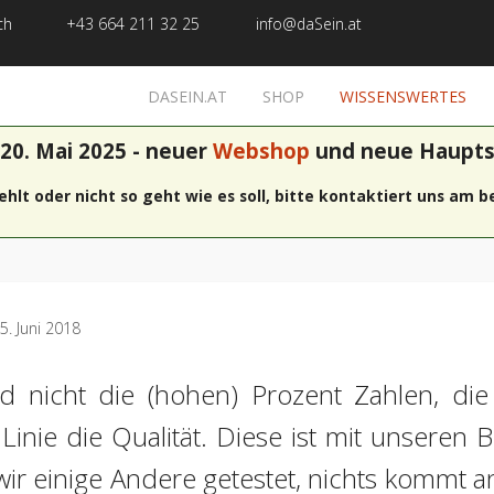
ch
+43 664 211 32 25
info@daSein.at
DASEIN.AT
SHOP
WISSENSWERTES
 20. Mai 2025 - neuer
Webshop
und neue Haupts
 fehlt oder nicht so geht wie es soll, bitte kontaktiert uns am
05. Juni 2018
ind nicht die (hohen) Prozent Zahlen, di
Linie die Qualität. Diese ist mit unsere
r einige Andere getestet, nichts kommt an