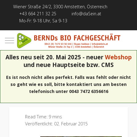
Wiener Straße 24/2, 3300 Amstetten, Österreich
+43 664 211 32 25
info@daSein.at
Mo-Fr: 9-18 Uhr, Sa 9-13
Mobile Menu Toggle
Alles neu seit 20. Mai 2025 - neuer
Webshop
und neue Hauptseite bzw. CMS
Es ist noch nicht alles perfekt. Falls was fehlt oder nicht
so geht wie es soll, bitte kontaktiert uns am besten
telefonisch unter 0043 7472 6356616
Read Time: 9 mins
Veröffentlicht: 02. Februar 2015