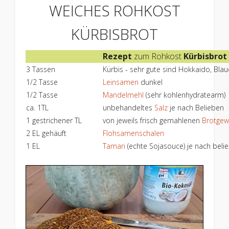
WEICHES ROHKOST
KÜRBISBROT
Rezept
zum Rohkost
Kürbisbrot
3 Tassen
Kürbis - sehr gute sind Hokkaido, Blau
1/2 Tasse
Leinsamen
dunkel
1/2 Tasse
Mandelmehl
(sehr kohlenhydratearm)
ca. 1TL
unbehandeltes
Salz
je nach Belieben
1 gestrichener TL
von jeweils frisch gemahlenen
Brotgew
2 EL gehäuft
Flohsamenschalen
1 EL
Tamari
(echte Sojasouce) je nach bel