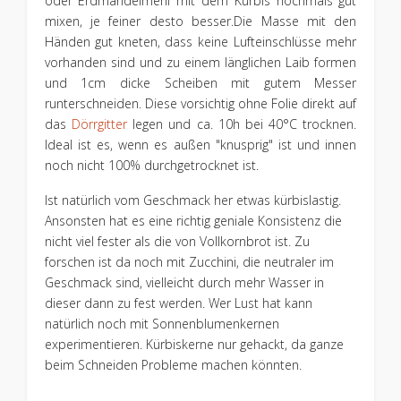
oder Erdmandelmehl mit dem Kürbis nochmals gut
mixen, je feiner desto besser.Die Masse mit den
Händen gut kneten, dass keine Lufteinschlüsse mehr
vorhanden sind und zu einem länglichen Laib formen
und 1cm dicke Scheiben mit gutem Messer
runterschneiden. Diese vorsichtig ohne Folie direkt auf
das
Dörrgitter
legen und ca. 10h bei 40°C trocknen.
Ideal ist es, wenn es außen "knusprig" ist und innen
noch nicht 100% durchgetrocknet ist.
Ist natürlich vom Geschmack her etwas kürbislastig.
Ansonsten hat es eine richtig geniale Konsistenz die
nicht viel fester als die von Vollkornbrot ist. Zu
forschen ist da noch mit Zucchini, die neutraler im
Geschmack sind, vielleicht durch mehr Wasser in
dieser dann zu fest werden. Wer Lust hat kann
natürlich noch mit Sonnenblumenkernen
experimentieren. Kürbiskerne nur gehackt, da ganze
beim Schneiden Probleme machen könnten.