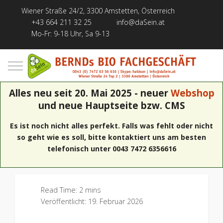
Wiener Straße 24/2, 3300 Amstetten, Österreich
+43 664 211 32 25
info@daSein.at
Mo-Fr: 9-18 Uhr, Sa 9-13
Mobile Menu Toggle
Alles neu seit 20. Mai 2025 - neuer
Webshop
und neue Hauptseite bzw. CMS
Es ist noch nicht alles perfekt. Falls was fehlt oder nicht
so geht wie es soll, bitte kontaktiert uns am besten
telefonisch unter 0043 7472 6356616
Read Time: 2 mins
Veröffentlicht: 19. Februar 2026