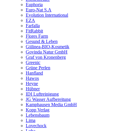
Euphoria
Euro-Nat S.A
Evolution International
EZA
Farfalla
FitRabbit
Flores Farm
Gesund & Leben
Giilinea-BIO-Kosmetik
Govinda Natur GmbH
Graf von Kronenberg
Greenic
Grüne Perlen
Hanfland
Hawos
Heyne
Hübner
IDI Luftreinigung
JG Wasser Aufbereitung
Kamphausen Media GmbH
Kopp Verlag
Lebensbaum
Lima
Lovechock
Luba