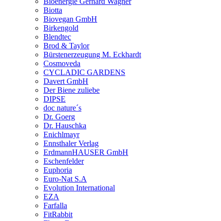
Bioenergie Gerhard Wagner
Biotta
Biovegan GmbH
Birkengold
Blendtec
Brod & Taylor
Bürstenerzeugung M. Eckhardt
Cosmoveda
CYCLADIC GARDENS
Davert GmbH
Der Biene zuliebe
DIPSE
doc nature´s
Dr. Goerg
Dr. Hauschka
Enichlmayr
Ennsthaler Verlag
ErdmannHAUSER GmbH
Eschenfelder
Euphoria
Euro-Nat S.A
Evolution International
EZA
Farfalla
FitRabbit