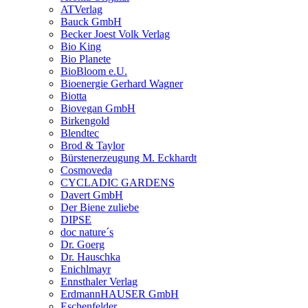
ATVerlag
Bauck GmbH
Becker Joest Volk Verlag
Bio King
Bio Planete
BioBloom e.U.
Bioenergie Gerhard Wagner
Biotta
Biovegan GmbH
Birkengold
Blendtec
Brod & Taylor
Bürstenerzeugung M. Eckhardt
Cosmoveda
CYCLADIC GARDENS
Davert GmbH
Der Biene zuliebe
DIPSE
doc nature´s
Dr. Goerg
Dr. Hauschka
Enichlmayr
Ennsthaler Verlag
ErdmannHAUSER GmbH
Eschenfelder