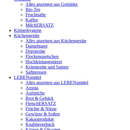
Alles anzeigen aus Getränke
Bio-Tee
Fruchtsäfte
Kaffee
MilchERSATZ
Körperhygiene
Küchengeräte
Alles anzeigen aus Küchengeräte
Dampfgarer
Dörrgeräte
Flockenquetschen
Hochleistungsmixer
Keimgeräte und Samen
Saftpressen
LEBENsmittel
Alles anzeigen aus LEBENsmittel
Aronia
Aufstriche
Brot & Gebäck
FleischERSATZ
Früchte & Nüsse
Gewürze & Soßen
Kakaoprodukte
Knabbergebäck
Körner & Ölsaaten