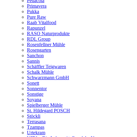
Pedacola
Primavera
Pukka
Pure Raw
Raab Vitalfood
Rapunzel
RASO Naturprodukte
RDL Group
Rosenfellner Mühle
Rosengarten
Sanchon
Sannis
Schäffler Teigwaren
Schalk Mühle
Schwarzmann GmbH
Sonett
Sonnentor
Sonstige
Soyana
Spielberger Mühle
St. Hildegard POSCH
Stöckli
Terrasana
Tzampas
Urtekram