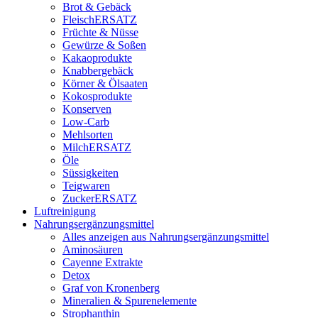
Brot & Gebäck
FleischERSATZ
Früchte & Nüsse
Gewürze & Soßen
Kakaoprodukte
Knabbergebäck
Körner & Ölsaaten
Kokosprodukte
Konserven
Low-Carb
Mehlsorten
MilchERSATZ
Öle
Süssigkeiten
Teigwaren
ZuckerERSATZ
Luftreinigung
Nahrungsergänzungsmittel
Alles anzeigen aus Nahrungsergänzungsmittel
Aminosäuren
Cayenne Extrakte
Detox
Graf von Kronenberg
Mineralien & Spurenelemente
Strophanthin