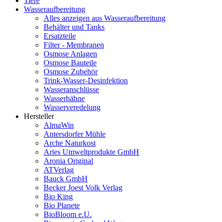
Tiere
Wasseraufbereitung
Alles anzeigen aus Wasseraufbereitung
Behälter und Tanks
Ersatzteile
Filter - Membranen
Osmose Anlagen
Osmose Bauteile
Osmose Zubehör
Trink-Wasser-Desinfektion
Wasseranschlüsse
Wasserhähne
Wasserveredelung
Hersteller
AlmaWin
Antersdorfer Mühle
Arche Naturkost
Aries Umweltprodukte GmbH
Aronia Original
ATVerlag
Bauck GmbH
Becker Joest Volk Verlag
Bio King
Bio Planete
BioBloom e.U.