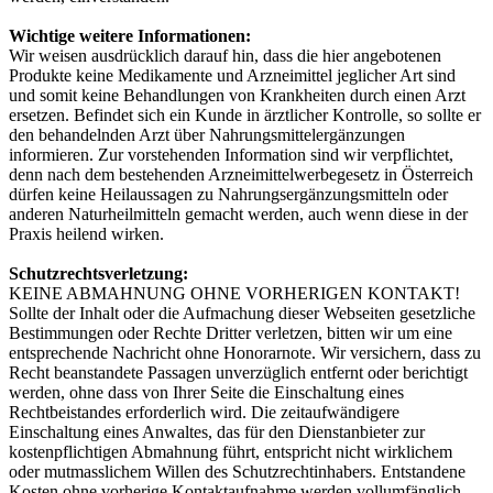
Wichtige weitere Informationen:
Wir weisen ausdrücklich darauf hin, dass die hier angebotenen
Produkte keine Medikamente und Arzneimittel jeglicher Art sind
und somit keine Behandlungen von Krankheiten durch einen Arzt
ersetzen. Befindet sich ein Kunde in ärztlicher Kontrolle, so sollte er
den behandelnden Arzt über Nahrungsmittelergänzungen
informieren. Zur vorstehenden Information sind wir verpflichtet,
denn nach dem bestehenden Arzneimittelwerbegesetz in Österreich
dürfen keine Heilaussagen zu Nahrungsergänzungsmitteln oder
anderen Naturheilmitteln gemacht werden, auch wenn diese in der
Praxis heilend wirken.
Schutzrechtsverletzung:
KEINE ABMAHNUNG OHNE VORHERIGEN KONTAKT!
Sollte der Inhalt oder die Aufmachung dieser Webseiten gesetzliche
Bestimmungen oder Rechte Dritter verletzen, bitten wir um eine
entsprechende Nachricht ohne Honorarnote. Wir versichern, dass zu
Recht beanstandete Passagen unverzüglich entfernt oder berichtigt
werden, ohne dass von Ihrer Seite die Einschaltung eines
Rechtbeistandes erforderlich wird. Die zeitaufwändigere
Einschaltung eines Anwaltes, das für den Dienstanbieter zur
kostenpflichtigen Abmahnung führt, entspricht nicht wirklichem
oder mutmasslichem Willen des Schutzrechtinhabers. Entstandene
Kosten ohne vorherige Kontaktaufnahme werden vollumfänglich