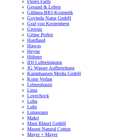
Flores Farm
Gesund & Leben
Giilinea-BIO-Kosmetik
Govinda Natur GmbH
Graf von Kronenberg
Greenic
Grüne Perlen
Hanfland
Hawos
Heyne
Hübner
IDI Luftreinigung
JG Wasser Aufbereitung
Kamphausen Media GmbH
Kopp Verlag
Lebensbaum
Lima
Lovechock
Luba
Lubs
Lunasoaps
Makri
Mani Bläuel GmbH
Masmi Natural Cotton
Mayer + Mayer