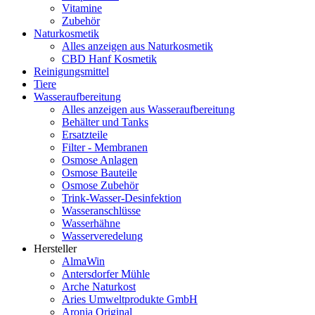
Vitamine
Zubehör
Naturkosmetik
Alles anzeigen aus Naturkosmetik
CBD Hanf Kosmetik
Reinigungsmittel
Tiere
Wasseraufbereitung
Alles anzeigen aus Wasseraufbereitung
Behälter und Tanks
Ersatzteile
Filter - Membranen
Osmose Anlagen
Osmose Bauteile
Osmose Zubehör
Trink-Wasser-Desinfektion
Wasseranschlüsse
Wasserhähne
Wasserveredelung
Hersteller
AlmaWin
Antersdorfer Mühle
Arche Naturkost
Aries Umweltprodukte GmbH
Aronia Original