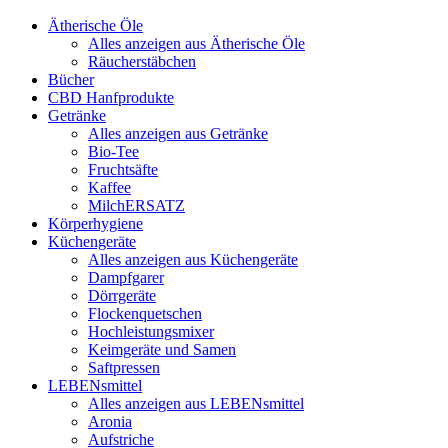
Ätherische Öle
Alles anzeigen aus Ätherische Öle
Räucherstäbchen
Bücher
CBD Hanfprodukte
Getränke
Alles anzeigen aus Getränke
Bio-Tee
Fruchtsäfte
Kaffee
MilchERSATZ
Körperhygiene
Küchengeräte
Alles anzeigen aus Küchengeräte
Dampfgarer
Dörrgeräte
Flockenquetschen
Hochleistungsmixer
Keimgeräte und Samen
Saftpressen
LEBENsmittel
Alles anzeigen aus LEBENsmittel
Aronia
Aufstriche