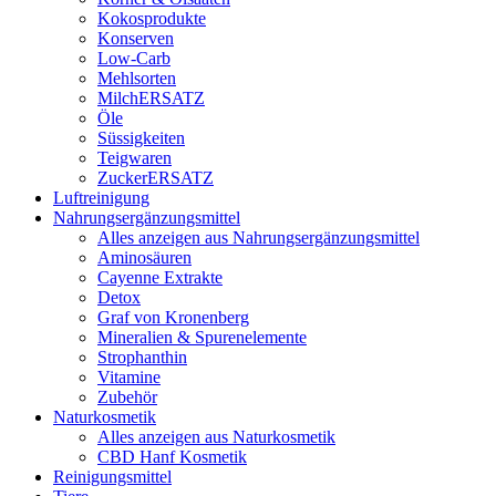
Kokosprodukte
Konserven
Low-Carb
Mehlsorten
MilchERSATZ
Öle
Süssigkeiten
Teigwaren
ZuckerERSATZ
Luftreinigung
Nahrungsergänzungsmittel
Alles anzeigen aus Nahrungsergänzungsmittel
Aminosäuren
Cayenne Extrakte
Detox
Graf von Kronenberg
Mineralien & Spurenelemente
Strophanthin
Vitamine
Zubehör
Naturkosmetik
Alles anzeigen aus Naturkosmetik
CBD Hanf Kosmetik
Reinigungsmittel