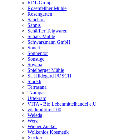
RDL Group
Rosenfellner Mühle
Rosengarten
Sanchon
Sannis
Schäffler Teigwaren
Schalk Mühle
Schwarzmann GmbH
Sonett
Sonnentor
Sonstige
Soyana
Spielberger Mühle
St. Hildegard POSCH
Stöckli
Terrasana
Tzampas
Urtekram
VITA - Bio Lebenmittelhandel e.U
vitalundfitmit100
Weleda
Werz
Wiener Zucker
Wolkenlos Kosmetik
Xucker