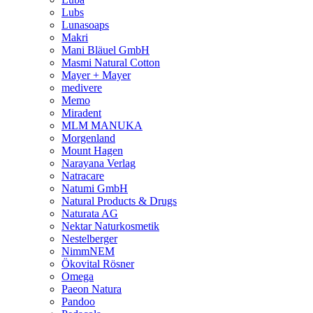
Lubs
Lunasoaps
Makri
Mani Bläuel GmbH
Masmi Natural Cotton
Mayer + Mayer
medivere
Memo
Miradent
MLM MANUKA
Morgenland
Mount Hagen
Narayana Verlag
Natracare
Natumi GmbH
Natural Products & Drugs
Naturata AG
Nektar Naturkosmetik
Nestelberger
NimmNEM
Ökovital Rösner
Omega
Paeon Natura
Pandoo