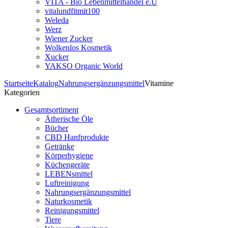
VITA - Bio Lebenmittelhandel e.U
vitalundfitmit100
Weleda
Werz
Wiener Zucker
Wolkenlos Kosmetik
Xucker
YAKSO Organic World
Startseite
Katalog
Nahrungsergänzungsmittel
Vitamine
Kategorien
Gesamtsortiment
Ätherische Öle
Bücher
CBD Hanfprodukte
Getränke
Körperhygiene
Küchengeräte
LEBENsmittel
Luftreinigung
Nahrungsergänzungsmittel
Naturkosmetik
Reinigungsmittel
Tiere