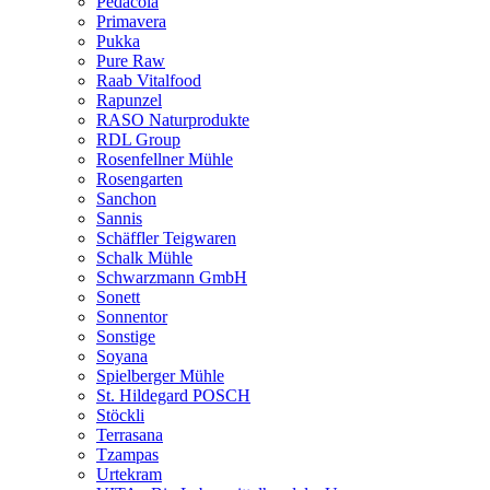
Pedacola
Primavera
Pukka
Pure Raw
Raab Vitalfood
Rapunzel
RASO Naturprodukte
RDL Group
Rosenfellner Mühle
Rosengarten
Sanchon
Sannis
Schäffler Teigwaren
Schalk Mühle
Schwarzmann GmbH
Sonett
Sonnentor
Sonstige
Soyana
Spielberger Mühle
St. Hildegard POSCH
Stöckli
Terrasana
Tzampas
Urtekram