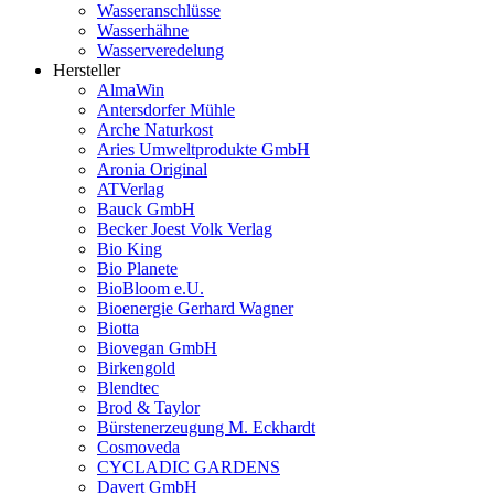
Wasseranschlüsse
Wasserhähne
Wasserveredelung
Hersteller
AlmaWin
Antersdorfer Mühle
Arche Naturkost
Aries Umweltprodukte GmbH
Aronia Original
ATVerlag
Bauck GmbH
Becker Joest Volk Verlag
Bio King
Bio Planete
BioBloom e.U.
Bioenergie Gerhard Wagner
Biotta
Biovegan GmbH
Birkengold
Blendtec
Brod & Taylor
Bürstenerzeugung M. Eckhardt
Cosmoveda
CYCLADIC GARDENS
Davert GmbH