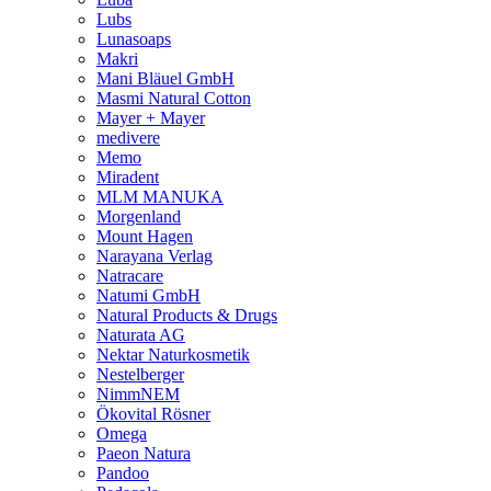
Lubs
Lunasoaps
Makri
Mani Bläuel GmbH
Masmi Natural Cotton
Mayer + Mayer
medivere
Memo
Miradent
MLM MANUKA
Morgenland
Mount Hagen
Narayana Verlag
Natracare
Natumi GmbH
Natural Products & Drugs
Naturata AG
Nektar Naturkosmetik
Nestelberger
NimmNEM
Ökovital Rösner
Omega
Paeon Natura
Pandoo