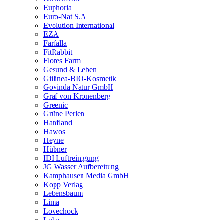
Euphoria
Euro-Nat S.A
Evolution International
EZA
Farfalla
FitRabbit
Flores Farm
Gesund & Leben
Giilinea-BIO-Kosmetik
Govinda Natur GmbH
Graf von Kronenberg
Greenic
Grüne Perlen
Hanfland
Hawos
Heyne
Hübner
IDI Luftreinigung
JG Wasser Aufbereitung
Kamphausen Media GmbH
Kopp Verlag
Lebensbaum
Lima
Lovechock
Luba