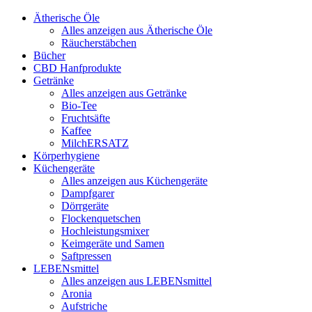
Ätherische Öle
Alles anzeigen aus Ätherische Öle
Räucherstäbchen
Bücher
CBD Hanfprodukte
Getränke
Alles anzeigen aus Getränke
Bio-Tee
Fruchtsäfte
Kaffee
MilchERSATZ
Körperhygiene
Küchengeräte
Alles anzeigen aus Küchengeräte
Dampfgarer
Dörrgeräte
Flockenquetschen
Hochleistungsmixer
Keimgeräte und Samen
Saftpressen
LEBENsmittel
Alles anzeigen aus LEBENsmittel
Aronia
Aufstriche