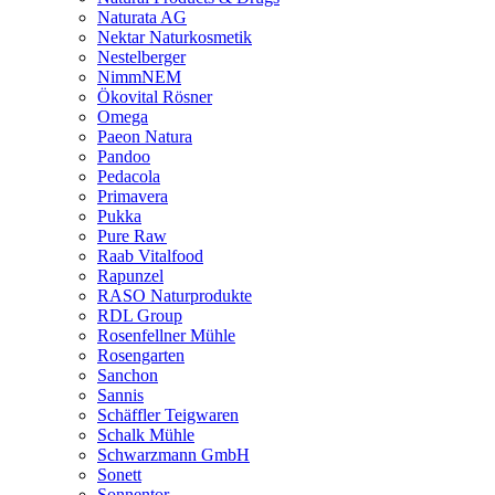
Naturata AG
Nektar Naturkosmetik
Nestelberger
NimmNEM
Ökovital Rösner
Omega
Paeon Natura
Pandoo
Pedacola
Primavera
Pukka
Pure Raw
Raab Vitalfood
Rapunzel
RASO Naturprodukte
RDL Group
Rosenfellner Mühle
Rosengarten
Sanchon
Sannis
Schäffler Teigwaren
Schalk Mühle
Schwarzmann GmbH
Sonett
Sonnentor