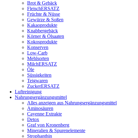
Brot & Gebäck
FleischERSATZ
Früchte & Nüsse
Gewürze & Soßen
Kakaoprodukte
Knabbergebäck
Körner & Ölsaaten
Kokosprodukte
Konserven
Low-Carb
Mehlsorten
MilchERSATZ
Öle
Süssigkeiten
Teigwaren
ZuckerERSATZ
Luftreinigung
Nahrungsergänzungsmittel
Alles anzeigen aus Nahrungsergänzungsmittel
Aminosäuren
Cayenne Extrakte
Detox
Graf von Kronenberg
Mineralien & Spurenelemente
Strophanthin