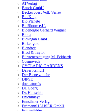
ATVerlag
Bauck GmbH
Becker Joest Volk Verlag
Bio King
Bio Planete
BioBloom e.U.
Bioenergie Gerhard Wagner
Biotta
Biovegan GmbH
Birkengold
Blendtec
Brod & Taylor
Bürstenerzeugung M. Eckhardt
Cosmoveda
CYCLADIC GARDENS
Davert GmbH
Der Biene zuliebe
DIPSE
doc nature´s
Dr. Goerg
Dr. Hauschka
Enichlmayr
Ennsthaler Verlag
ErdmannHAUSER GmbH
Eschenfelder