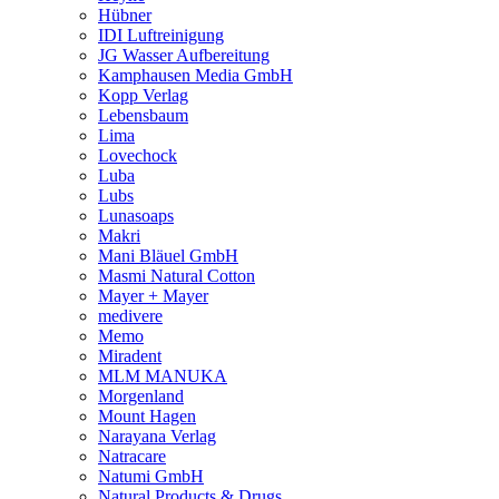
Hübner
IDI Luftreinigung
JG Wasser Aufbereitung
Kamphausen Media GmbH
Kopp Verlag
Lebensbaum
Lima
Lovechock
Luba
Lubs
Lunasoaps
Makri
Mani Bläuel GmbH
Masmi Natural Cotton
Mayer + Mayer
medivere
Memo
Miradent
MLM MANUKA
Morgenland
Mount Hagen
Narayana Verlag
Natracare
Natumi GmbH
Natural Products & Drugs