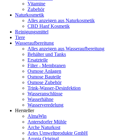
Vitamine
Zubehör
Naturkosmetik
Alles anzeigen aus Naturkosmetik
CBD Hanf Kosmetik
Reinigungsmittel
Tiere
Wasseraufbereitung
Alles anzeigen aus Wasseraufbereitung
Behälter und Tanks
Ersatzteile
Filter - Membranen
Osmose Anlagen
Osmose Bauteile
Osmose Zubehör
Trink-Wasser-Desinfektion
Wasseranschlüsse
Wasserhähne
Wasserveredelung
Hersteller
AlmaWin
Antersdorfer Mühle
Arche Naturkost
Aries Umweltprodukte GmbH
Aronia Original