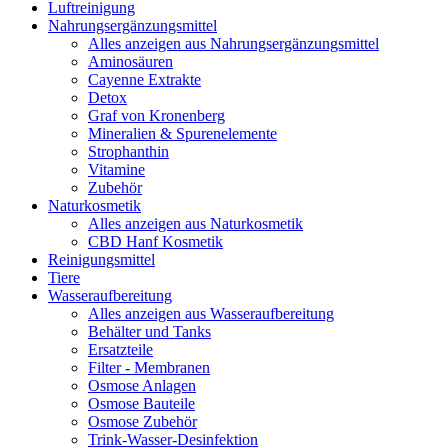
Luftreinigung
Nahrungsergänzungsmittel
Alles anzeigen aus Nahrungsergänzungsmittel
Aminosäuren
Cayenne Extrakte
Detox
Graf von Kronenberg
Mineralien & Spurenelemente
Strophanthin
Vitamine
Zubehör
Naturkosmetik
Alles anzeigen aus Naturkosmetik
CBD Hanf Kosmetik
Reinigungsmittel
Tiere
Wasseraufbereitung
Alles anzeigen aus Wasseraufbereitung
Behälter und Tanks
Ersatzteile
Filter - Membranen
Osmose Anlagen
Osmose Bauteile
Osmose Zubehör
Trink-Wasser-Desinfektion