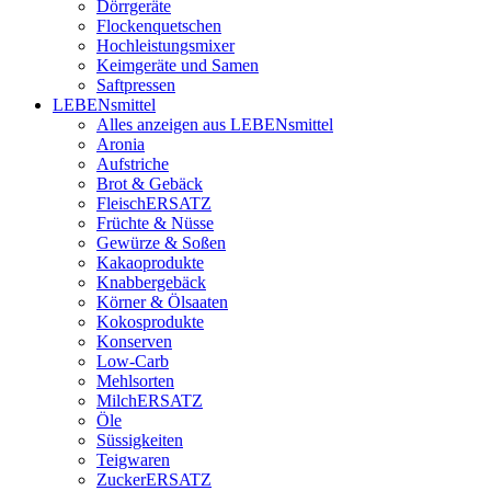
Dörrgeräte
Flockenquetschen
Hochleistungsmixer
Keimgeräte und Samen
Saftpressen
LEBENsmittel
Alles anzeigen aus LEBENsmittel
Aronia
Aufstriche
Brot & Gebäck
FleischERSATZ
Früchte & Nüsse
Gewürze & Soßen
Kakaoprodukte
Knabbergebäck
Körner & Ölsaaten
Kokosprodukte
Konserven
Low-Carb
Mehlsorten
MilchERSATZ
Öle
Süssigkeiten
Teigwaren
ZuckerERSATZ