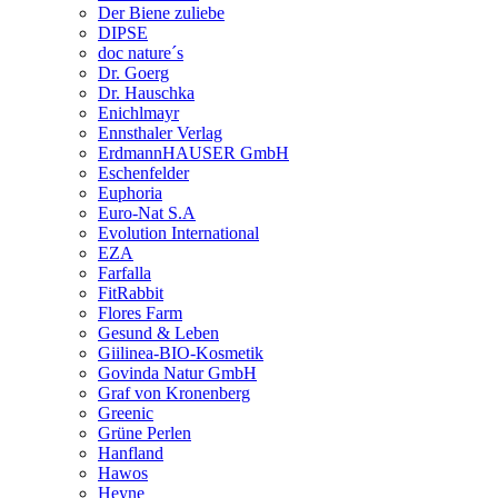
Der Biene zuliebe
DIPSE
doc nature´s
Dr. Goerg
Dr. Hauschka
Enichlmayr
Ennsthaler Verlag
ErdmannHAUSER GmbH
Eschenfelder
Euphoria
Euro-Nat S.A
Evolution International
EZA
Farfalla
FitRabbit
Flores Farm
Gesund & Leben
Giilinea-BIO-Kosmetik
Govinda Natur GmbH
Graf von Kronenberg
Greenic
Grüne Perlen
Hanfland
Hawos
Heyne