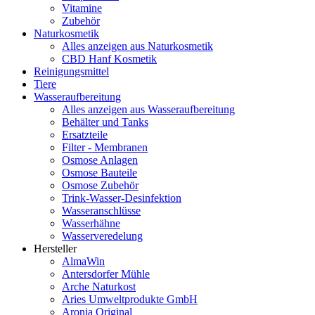
Vitamine
Zubehör
Naturkosmetik
Alles anzeigen aus Naturkosmetik
CBD Hanf Kosmetik
Reinigungsmittel
Tiere
Wasseraufbereitung
Alles anzeigen aus Wasseraufbereitung
Behälter und Tanks
Ersatzteile
Filter - Membranen
Osmose Anlagen
Osmose Bauteile
Osmose Zubehör
Trink-Wasser-Desinfektion
Wasseranschlüsse
Wasserhähne
Wasserveredelung
Hersteller
AlmaWin
Antersdorfer Mühle
Arche Naturkost
Aries Umweltprodukte GmbH
Aronia Original