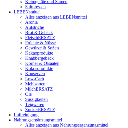
Keimgeräte und Samen
Saftpressen
LEBENsmittel
Alles anzeigen aus LEBENsmittel
Aronia
Aufstriche
Brot & Gebäck
FleischERSATZ
Früchte & Nüsse
Gewürze & Soßen
Kakaoprodukte
Knabbergebäck
Körner & Ölsaaten
Kokosprodukte
Konserven
Low-Carb
Mehlsorten
MilchERSATZ
Öle
Süssigkeiten
Teigwaren
ZuckerERSATZ
Luftreinigung
Nahrungsergänzungsmittel
Alles anzeigen aus Nahrungsergänzungsmittel