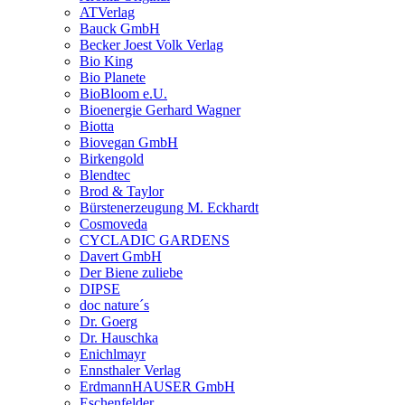
ATVerlag
Bauck GmbH
Becker Joest Volk Verlag
Bio King
Bio Planete
BioBloom e.U.
Bioenergie Gerhard Wagner
Biotta
Biovegan GmbH
Birkengold
Blendtec
Brod & Taylor
Bürstenerzeugung M. Eckhardt
Cosmoveda
CYCLADIC GARDENS
Davert GmbH
Der Biene zuliebe
DIPSE
doc nature´s
Dr. Goerg
Dr. Hauschka
Enichlmayr
Ennsthaler Verlag
ErdmannHAUSER GmbH
Eschenfelder