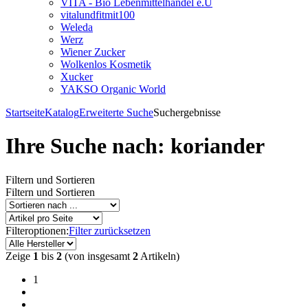
VITA - Bio Lebenmittelhandel e.U
vitalundfitmit100
Weleda
Werz
Wiener Zucker
Wolkenlos Kosmetik
Xucker
YAKSO Organic World
Startseite
Katalog
Erweiterte Suche
Suchergebnisse
Ihre Suche nach: koriander
Filtern und Sortieren
Filtern und Sortieren
Filteroptionen:
Filter zurücksetzen
Zeige
1
bis
2
(von insgesamt
2
Artikeln)
1