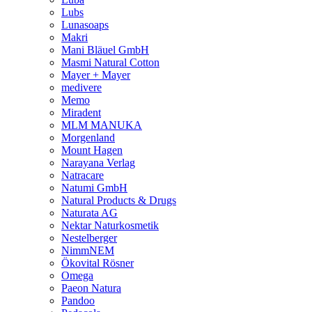
Lubs
Lunasoaps
Makri
Mani Bläuel GmbH
Masmi Natural Cotton
Mayer + Mayer
medivere
Memo
Miradent
MLM MANUKA
Morgenland
Mount Hagen
Narayana Verlag
Natracare
Natumi GmbH
Natural Products & Drugs
Naturata AG
Nektar Naturkosmetik
Nestelberger
NimmNEM
Ökovital Rösner
Omega
Paeon Natura
Pandoo