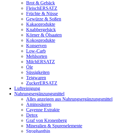
Brot & Gebäck
FleischERSATZ
Früchte & Nüsse
Gewürze & Soßen
Kakaoprodukte
Knabbergebäck
Körner & Ölsaaten
Kokosprodukte
Konserven
Low-Carb
Mehlsorten
MilchERSATZ
Öle
Süssigkeiten
Teigwaren
ZuckerERSATZ
Luftreinigung
Nahrungsergänzungsmittel
Alles anzeigen aus Nahrungsergänzungsmittel
Aminosäuren
Cayenne Extrakte
Detox
Graf von Kronenberg
Mineralien & Spurenelemente
Strophanthin