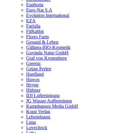
Euphoria
Euro-Nat S.A
Evolution International
EZA
Farfalla
FitRabbit
Flores Farm
Gesund & Leben
Giilinea-BIO-Kosmetik
Govinda Natur GmbH
Graf von Kronenberg
Greenic
Grüne Perlen
Hanfland
Hawos
Heyne
Hübner
IDI Luftreinigung
JG Wasser Aufbereitung
Kamphausen Media GmbH
Kopp Verlag
Lebensbaum
Lima
Lovechock
Luba