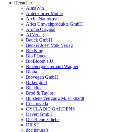
Hersteller
AlmaWin
Antersdorfer Mühle
Arche Naturkost
Aries Umweltprodukte GmbH
Aronia Original
ATVerlag
Bauck GmbH
Becker Joest Volk Verlag
Bio King
Bio Planete
BioBloom e.U.
Bioenergie Gerhard Wagner
Biotta
Biovegan GmbH
Birkengold
Blendtec
Brod & Taylor
Bürstenerzeugung M. Eckhardt
Cosmoveda
CYCLADIC GARDENS
Davert GmbH
Der Biene zuliebe
DIPSE
doc nature´s