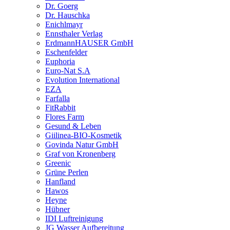
Dr. Goerg
Dr. Hauschka
Enichlmayr
Ennsthaler Verlag
ErdmannHAUSER GmbH
Eschenfelder
Euphoria
Euro-Nat S.A
Evolution International
EZA
Farfalla
FitRabbit
Flores Farm
Gesund & Leben
Giilinea-BIO-Kosmetik
Govinda Natur GmbH
Graf von Kronenberg
Greenic
Grüne Perlen
Hanfland
Hawos
Heyne
Hübner
IDI Luftreinigung
JG Wasser Aufbereitung