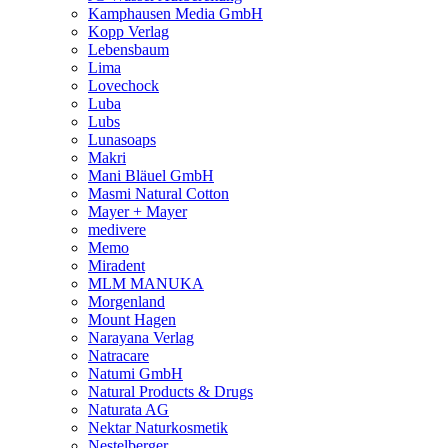
Kamphausen Media GmbH
Kopp Verlag
Lebensbaum
Lima
Lovechock
Luba
Lubs
Lunasoaps
Makri
Mani Bläuel GmbH
Masmi Natural Cotton
Mayer + Mayer
medivere
Memo
Miradent
MLM MANUKA
Morgenland
Mount Hagen
Narayana Verlag
Natracare
Natumi GmbH
Natural Products & Drugs
Naturata AG
Nektar Naturkosmetik
Nestelberger