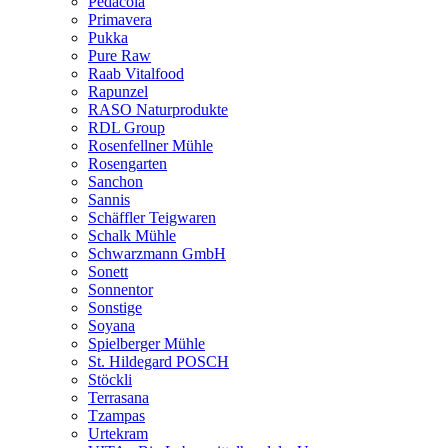
Pedacola
Primavera
Pukka
Pure Raw
Raab Vitalfood
Rapunzel
RASO Naturprodukte
RDL Group
Rosenfellner Mühle
Rosengarten
Sanchon
Sannis
Schäffler Teigwaren
Schalk Mühle
Schwarzmann GmbH
Sonett
Sonnentor
Sonstige
Soyana
Spielberger Mühle
St. Hildegard POSCH
Stöckli
Terrasana
Tzampas
Urtekram