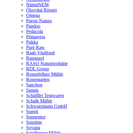
NimmNEM
Ökovital Rösner
Omega
Paeon Natura
Pandoo
Pedacola
Primavera
Pukka
Pure Raw
Raab Vitalfood
Rapunzel
RASO Naturprodukte
RDL Group
Rosenfellner Mühle
Rosengarten
Sanchon
Sannis
Schäffler Teigwaren
Schalk Mühle
Schwarzmann GmbH
Sonett
Sonnentor
Sonstige
Soyana
Spielberger Mühle