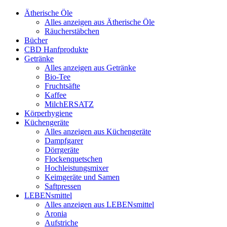
Ätherische Öle
Alles anzeigen aus Ätherische Öle
Räucherstäbchen
Bücher
CBD Hanfprodukte
Getränke
Alles anzeigen aus Getränke
Bio-Tee
Fruchtsäfte
Kaffee
MilchERSATZ
Körperhygiene
Küchengeräte
Alles anzeigen aus Küchengeräte
Dampfgarer
Dörrgeräte
Flockenquetschen
Hochleistungsmixer
Keimgeräte und Samen
Saftpressen
LEBENsmittel
Alles anzeigen aus LEBENsmittel
Aronia
Aufstriche