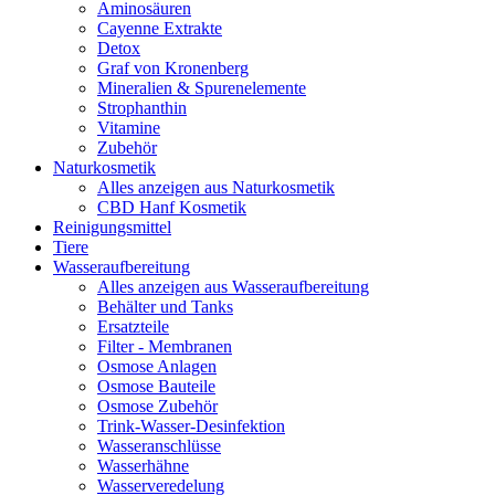
Aminosäuren
Cayenne Extrakte
Detox
Graf von Kronenberg
Mineralien & Spurenelemente
Strophanthin
Vitamine
Zubehör
Naturkosmetik
Alles anzeigen aus Naturkosmetik
CBD Hanf Kosmetik
Reinigungsmittel
Tiere
Wasseraufbereitung
Alles anzeigen aus Wasseraufbereitung
Behälter und Tanks
Ersatzteile
Filter - Membranen
Osmose Anlagen
Osmose Bauteile
Osmose Zubehör
Trink-Wasser-Desinfektion
Wasseranschlüsse
Wasserhähne
Wasserveredelung