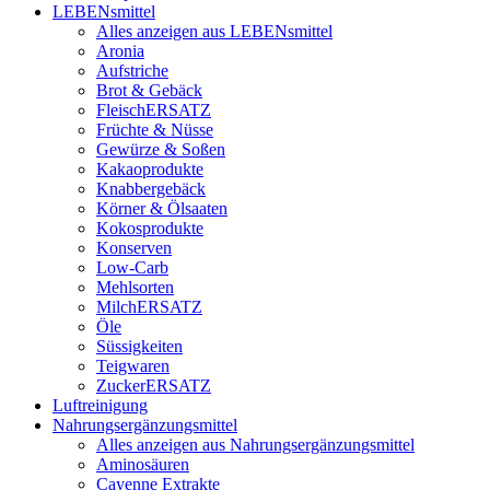
LEBENsmittel
Alles anzeigen aus LEBENsmittel
Aronia
Aufstriche
Brot & Gebäck
FleischERSATZ
Früchte & Nüsse
Gewürze & Soßen
Kakaoprodukte
Knabbergebäck
Körner & Ölsaaten
Kokosprodukte
Konserven
Low-Carb
Mehlsorten
MilchERSATZ
Öle
Süssigkeiten
Teigwaren
ZuckerERSATZ
Luftreinigung
Nahrungsergänzungsmittel
Alles anzeigen aus Nahrungsergänzungsmittel
Aminosäuren
Cayenne Extrakte