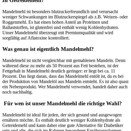
zu Getreidemehl?
Mandelmehl ist besonders blutzuckerfreundlich und verursacht
weniger Schwankungen im Blutzuckerspiegel als z.B. Weizen- oder
Roggenmehl. Es hat einen hohen Anteil an Proteinen und
Ballaststoffen, ist glutenfrei und enthält wenig Kohlenhydraten.
Unser Mandelmehl überzeugt mit Premiumqualität und wird
sorgfältig auf Aflatoxine kontrolliert.
Was genau ist eigentlich Mandelmehl?
Mandelmehl ist nicht vergleichbar mit gemahlenen Mandeln. Denn
während diese zu mehr als 50 Prozent aus Fett bestehen, ist der
Fettgehalt in Mandelmehl deutlich geringer: er liegt bei ca. 11
Prozent. Das liegt daran, dass das Mandelmehl entölt ist, da es bei
der Produktion von Mandelöl aus Mandeln entsteht. Es ist also quasi
ein Nebenprodukt. Wer Mandelmehl verwendet, handelt daher auch
noch nachhaltig.
Für wen ist unser Mandelmehl die richtige Wahl?
Mandelmehl ist ideal für jeden, der sich gesund und ausgewogen
ernähren möchte. Es enthält deutlich weniger Kohlenhydrate als
Getreidemehl und kann daher eine gute Alternative für Diabetiker
sein und alle, die sich im Rahmen besonderer Ernährungsformen