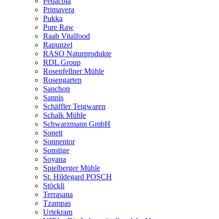
Pedacola
Primavera
Pukka
Pure Raw
Raab Vitalfood
Rapunzel
RASO Naturprodukte
RDL Group
Rosenfellner Mühle
Rosengarten
Sanchon
Sannis
Schäffler Teigwaren
Schalk Mühle
Schwarzmann GmbH
Sonett
Sonnentor
Sonstige
Soyana
Spielberger Mühle
St. Hildegard POSCH
Stöckli
Terrasana
Tzampas
Urtekram