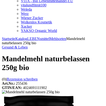
VITA - Bio Lebenmittelhandel e.U
vitalundfitmit100
Weleda
Werz
Wiener Zucker
Wolkenlos Kosmetik
Xucker
YAKSO Organic World
Startseite
Katalog
LEBENsmittel
Mehlsorten
Mandelmehl
naturbelassen 250g bio
Gesund & Leben
Mandelmehl naturbelassen
250g bio
(0)
|
Rezension schreiben
Art.Nr.:
255436
GTIN/EAN:
4024691111902