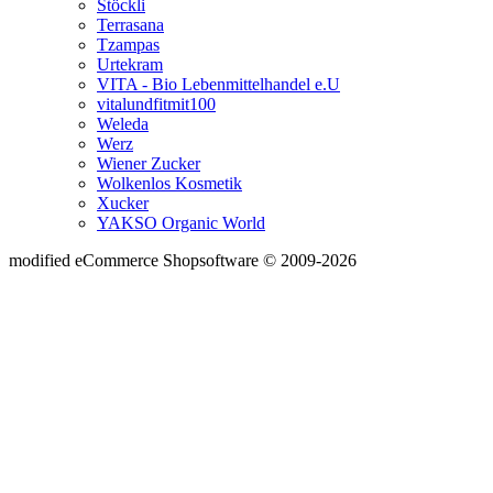
Stöckli
Terrasana
Tzampas
Urtekram
VITA - Bio Lebenmittelhandel e.U
vitalundfitmit100
Weleda
Werz
Wiener Zucker
Wolkenlos Kosmetik
Xucker
YAKSO Organic World
mod
ified eCommerce Shopsoftware © 2009-2026