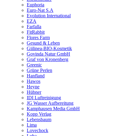
Euphoria
Euro-Nat S.A
Evolution International
EZA
Farfalla
FitRabbit
Flores Farm
Gesund & Leben
Giilinea-BIO-Kosmetik
Govinda Natur GmbH
Graf von Kronenberg
Greenic
Grüne Perlen
Hanfland
Hawos
Heyne
Hübner
IDI Luftreinigung
JG Wasser Aufbereitung
Kamphausen Media GmbH
Kopp Verlag
Lebensbaum
Lima
Lovechock
Luba