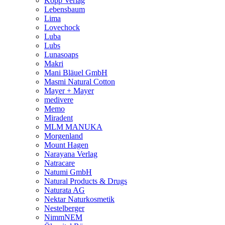
Kopp Verlag
Lebensbaum
Lima
Lovechock
Luba
Lubs
Lunasoaps
Makri
Mani Bläuel GmbH
Masmi Natural Cotton
Mayer + Mayer
medivere
Memo
Miradent
MLM MANUKA
Morgenland
Mount Hagen
Narayana Verlag
Natracare
Natumi GmbH
Natural Products & Drugs
Naturata AG
Nektar Naturkosmetik
Nestelberger
NimmNEM