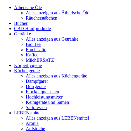
Ätherische Öle
Alles anzeigen aus Ätherische Öle
Räucherstäbchen
Bücher
CBD Hanfprodukte
Getränke
Alles anzeigen aus Getränke
Bio-Tee
Fruchtsäfte
Kaffee
MilchERSATZ
Körperhygiene
Küchengeräte
Alles anzeigen aus Küchengeräte
Dampfgarer
Dörrgeräte
Flockenquetschen
Hochleistungsmixer
Keimgeräte und Samen
Saftpressen
LEBENsmittel
Alles anzeigen aus LEBENsmittel
Aronia
Aufstriche