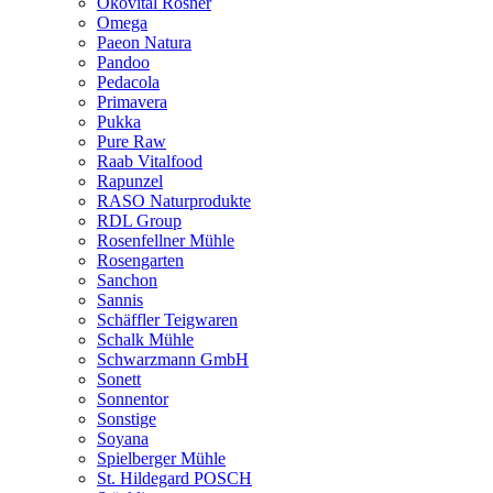
Ökovital Rösner
Omega
Paeon Natura
Pandoo
Pedacola
Primavera
Pukka
Pure Raw
Raab Vitalfood
Rapunzel
RASO Naturprodukte
RDL Group
Rosenfellner Mühle
Rosengarten
Sanchon
Sannis
Schäffler Teigwaren
Schalk Mühle
Schwarzmann GmbH
Sonett
Sonnentor
Sonstige
Soyana
Spielberger Mühle
St. Hildegard POSCH