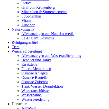
Detox
Graf von Kronenberg
Mineralien & Spurenelemente
Strophanthin
Vitamine
Zubehör
Naturkosmetik
Alles anzeigen aus Naturkosmetik
CBD Hanf Kosmetik
Reinigungsmittel
Tiere
Wasseraufbereitung
Alles anzeigen aus Wasseraufbereitung
Behälter und Tanks
Ersatzteile
Filter - Membranen
Osmose Anlagen
Osmose Bauteile
Osmose Zubehör
Trink-Wasser-Desinfektion
Wasseranschlüsse
Wasserhähne
Wasserveredelung
Hersteller
AlmaWin