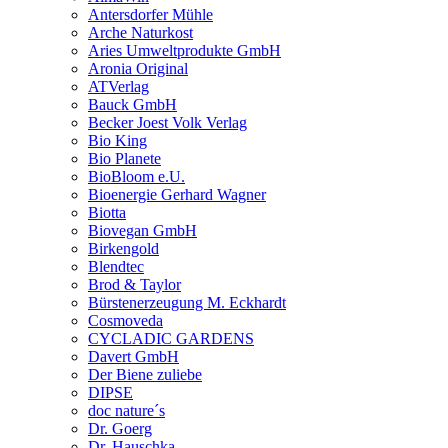
Antersdorfer Mühle
Arche Naturkost
Aries Umweltprodukte GmbH
Aronia Original
ATVerlag
Bauck GmbH
Becker Joest Volk Verlag
Bio King
Bio Planete
BioBloom e.U.
Bioenergie Gerhard Wagner
Biotta
Biovegan GmbH
Birkengold
Blendtec
Brod & Taylor
Bürstenerzeugung M. Eckhardt
Cosmoveda
CYCLADIC GARDENS
Davert GmbH
Der Biene zuliebe
DIPSE
doc nature´s
Dr. Goerg
Dr. Hauschka