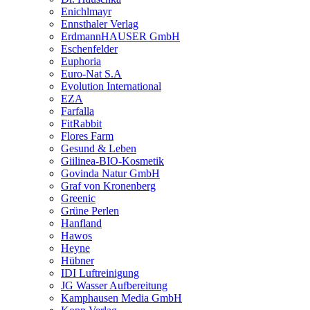
Enichlmayr
Ennsthaler Verlag
ErdmannHAUSER GmbH
Eschenfelder
Euphoria
Euro-Nat S.A
Evolution International
EZA
Farfalla
FitRabbit
Flores Farm
Gesund & Leben
Giilinea-BIO-Kosmetik
Govinda Natur GmbH
Graf von Kronenberg
Greenic
Grüne Perlen
Hanfland
Hawos
Heyne
Hübner
IDI Luftreinigung
JG Wasser Aufbereitung
Kamphausen Media GmbH