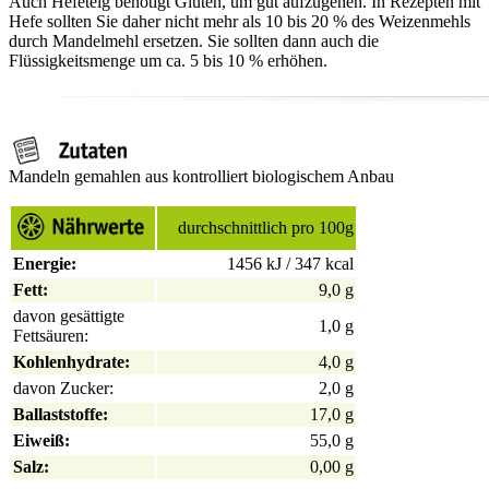
Auch Hefeteig benötigt Gluten, um gut aufzugehen. In Rezepten mit
Hefe sollten Sie daher nicht mehr als 10 bis 20 % des Weizenmehls
durch Mandelmehl ersetzen. Sie sollten dann auch die
Flüssigkeitsmenge um ca. 5 bis 10 % erhöhen.
Mandeln gemahlen aus kontrolliert biologischem Anbau
durchschnittlich pro 100g
Energie:
1456 kJ / 347 kcal
Fett:
9,0 g
davon gesättigte
1,0 g
Fettsäuren:
Kohlenhydrate:
4,0 g
davon Zucker:
2,0 g
Ballaststoffe:
17,0 g
Eiweiß:
55,0 g
Salz:
0,00 g