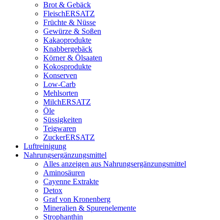
Brot & Gebäck
FleischERSATZ
Früchte & Nüsse
Gewürze & Soßen
Kakaoprodukte
Knabbergebäck
Körner & Ölsaaten
Kokosprodukte
Konserven
Low-Carb
Mehlsorten
MilchERSATZ
Öle
Süssigkeiten
Teigwaren
ZuckerERSATZ
Luftreinigung
Nahrungsergänzungsmittel
Alles anzeigen aus Nahrungsergänzungsmittel
Aminosäuren
Cayenne Extrakte
Detox
Graf von Kronenberg
Mineralien & Spurenelemente
Strophanthin