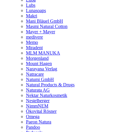
Lubs
Lunasoaps
Makri
Mani Bläuel GmbH
Masmi Natural Cotton
Mayer + Mayer
medivere
Memo
Miradent
MLM MANUKA
Morgenland
Mount Hagen
Narayana Verlag
Natracare
Natumi GmbH
Natural Products & Drugs
Naturata AG
Nektar Naturkosmetik
Nestelberger
NimmNEM
Ökovital Rösner
Omega
Paeon Natura
Pandoo