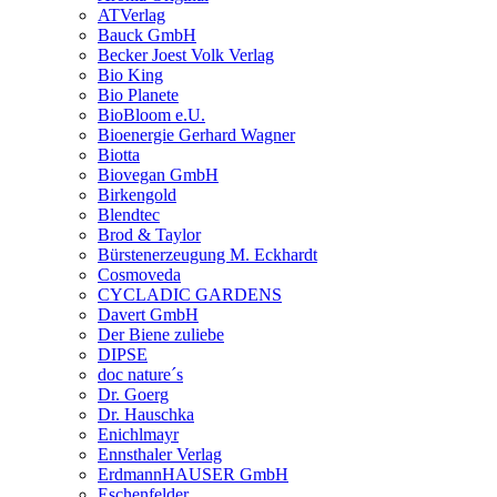
ATVerlag
Bauck GmbH
Becker Joest Volk Verlag
Bio King
Bio Planete
BioBloom e.U.
Bioenergie Gerhard Wagner
Biotta
Biovegan GmbH
Birkengold
Blendtec
Brod & Taylor
Bürstenerzeugung M. Eckhardt
Cosmoveda
CYCLADIC GARDENS
Davert GmbH
Der Biene zuliebe
DIPSE
doc nature´s
Dr. Goerg
Dr. Hauschka
Enichlmayr
Ennsthaler Verlag
ErdmannHAUSER GmbH
Eschenfelder