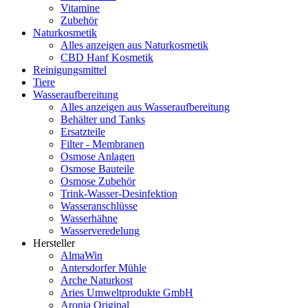
Vitamine
Zubehör
Naturkosmetik
Alles anzeigen aus Naturkosmetik
CBD Hanf Kosmetik
Reinigungsmittel
Tiere
Wasseraufbereitung
Alles anzeigen aus Wasseraufbereitung
Behälter und Tanks
Ersatzteile
Filter - Membranen
Osmose Anlagen
Osmose Bauteile
Osmose Zubehör
Trink-Wasser-Desinfektion
Wasseranschlüsse
Wasserhähne
Wasserveredelung
Hersteller
AlmaWin
Antersdorfer Mühle
Arche Naturkost
Aries Umweltprodukte GmbH
Aronia Original