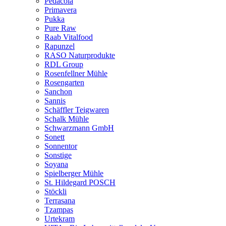
Pedacola
Primavera
Pukka
Pure Raw
Raab Vitalfood
Rapunzel
RASO Naturprodukte
RDL Group
Rosenfellner Mühle
Rosengarten
Sanchon
Sannis
Schäffler Teigwaren
Schalk Mühle
Schwarzmann GmbH
Sonett
Sonnentor
Sonstige
Soyana
Spielberger Mühle
St. Hildegard POSCH
Stöckli
Terrasana
Tzampas
Urtekram