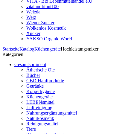
VITA - Bio Lebenmittelhandel e.U
vitalundfitmit100
Weleda
Werz
Wiener Zucker
Wolkenlos Kosmetik
Xucker
YAKSO Organic World
Startseite
Katalog
Küchengeräte
Hochleistungsmixer
Kategorien
Gesamtsortiment
Ätherische Öle
Bücher
CBD Hanfprodukte
Getränke
Körperhygiene
Küchengeräte
LEBENsmittel
Luftreinigung
Nahrungsergänzungsmittel
Naturkosmetik
Reinigungsmittel
Tiere