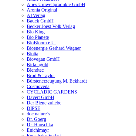
Aries Umweltprodukte GmbH
Aronia Original
ATVerlag
Bauck GmbH
Becker Joest Volk Verlag
Bio King
Bio Planete
BioBloom e.U.
Bioenergie Gerhard Wagner
Biotta
Biovegan GmbH
Birkengold
Blendtec
Brod & Taylor
Bürstenerzeugung M. Eckhardt
Cosmoveda
CYCLADIC GARDENS
Davert GmbH
Der Biene zuliebe
DIPSE
doc nature´s
Dr. Goerg
Dr. Hauschka
Enichlmayr
Ennsthaler Verlag