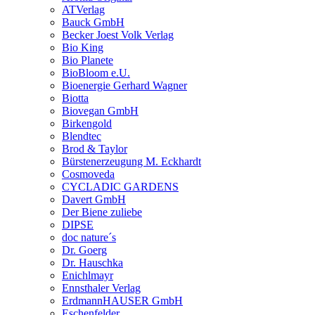
ATVerlag
Bauck GmbH
Becker Joest Volk Verlag
Bio King
Bio Planete
BioBloom e.U.
Bioenergie Gerhard Wagner
Biotta
Biovegan GmbH
Birkengold
Blendtec
Brod & Taylor
Bürstenerzeugung M. Eckhardt
Cosmoveda
CYCLADIC GARDENS
Davert GmbH
Der Biene zuliebe
DIPSE
doc nature´s
Dr. Goerg
Dr. Hauschka
Enichlmayr
Ennsthaler Verlag
ErdmannHAUSER GmbH
Eschenfelder