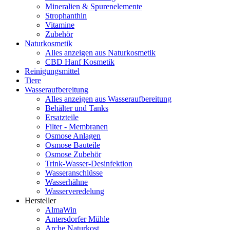
Mineralien & Spurenelemente
Strophanthin
Vitamine
Zubehör
Naturkosmetik
Alles anzeigen aus Naturkosmetik
CBD Hanf Kosmetik
Reinigungsmittel
Tiere
Wasseraufbereitung
Alles anzeigen aus Wasseraufbereitung
Behälter und Tanks
Ersatzteile
Filter - Membranen
Osmose Anlagen
Osmose Bauteile
Osmose Zubehör
Trink-Wasser-Desinfektion
Wasseranschlüsse
Wasserhähne
Wasserveredelung
Hersteller
AlmaWin
Antersdorfer Mühle
Arche Naturkost