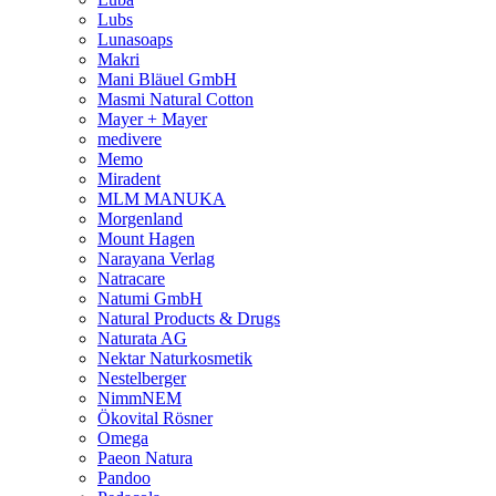
Lubs
Lunasoaps
Makri
Mani Bläuel GmbH
Masmi Natural Cotton
Mayer + Mayer
medivere
Memo
Miradent
MLM MANUKA
Morgenland
Mount Hagen
Narayana Verlag
Natracare
Natumi GmbH
Natural Products & Drugs
Naturata AG
Nektar Naturkosmetik
Nestelberger
NimmNEM
Ökovital Rösner
Omega
Paeon Natura
Pandoo