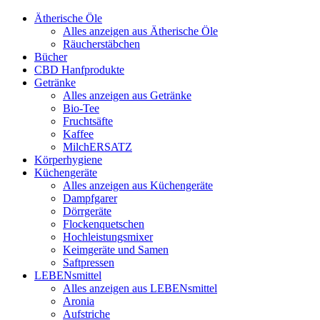
Ätherische Öle
Alles anzeigen aus Ätherische Öle
Räucherstäbchen
Bücher
CBD Hanfprodukte
Getränke
Alles anzeigen aus Getränke
Bio-Tee
Fruchtsäfte
Kaffee
MilchERSATZ
Körperhygiene
Küchengeräte
Alles anzeigen aus Küchengeräte
Dampfgarer
Dörrgeräte
Flockenquetschen
Hochleistungsmixer
Keimgeräte und Samen
Saftpressen
LEBENsmittel
Alles anzeigen aus LEBENsmittel
Aronia
Aufstriche