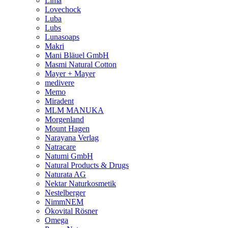
Lima
Lovechock
Luba
Lubs
Lunasoaps
Makri
Mani Bläuel GmbH
Masmi Natural Cotton
Mayer + Mayer
medivere
Memo
Miradent
MLM MANUKA
Morgenland
Mount Hagen
Narayana Verlag
Natracare
Natumi GmbH
Natural Products & Drugs
Naturata AG
Nektar Naturkosmetik
Nestelberger
NimmNEM
Ökovital Rösner
Omega