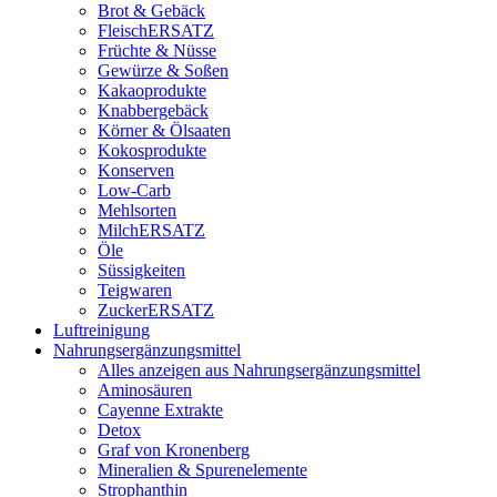
Brot & Gebäck
FleischERSATZ
Früchte & Nüsse
Gewürze & Soßen
Kakaoprodukte
Knabbergebäck
Körner & Ölsaaten
Kokosprodukte
Konserven
Low-Carb
Mehlsorten
MilchERSATZ
Öle
Süssigkeiten
Teigwaren
ZuckerERSATZ
Luftreinigung
Nahrungsergänzungsmittel
Alles anzeigen aus Nahrungsergänzungsmittel
Aminosäuren
Cayenne Extrakte
Detox
Graf von Kronenberg
Mineralien & Spurenelemente
Strophanthin