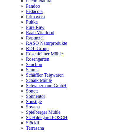
Paeon Natura
Pandoo
Pedacola
Primavera
Pukka
Pure Raw
Raab Vitalfood
Rapunzel
RASO Naturprodukte
RDL Group
Rosenfellner Mühle
Rosengarten
Sanchon
Sannis
Schäffler Teigwaren
Schalk Mühle
Schwarzmann GmbH
Sonett
Sonnentor
Sonstige
Soyana
Spielberger Mühle
St. Hildegard POSCH
Stöckli
Terrasana