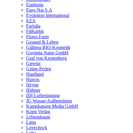
Euphoria
Euro-Nat S.A
Evolution International
EZA
Farfalla
FitRabbit
Flores Farm
Gesund & Leben
Giilinea-BIO-Kosmetik
Govinda Natur GmbH
Graf von Kronenberg
Greenic
Grüne Perlen
Hanfland
Hawos
Heyne
Hübner
IDI Luftreinigung
JG Wasser Aufbereitung
Kamphausen Media GmbH
Kopp Verlag
Lebensbaum
Lima
Lovechock
Luba