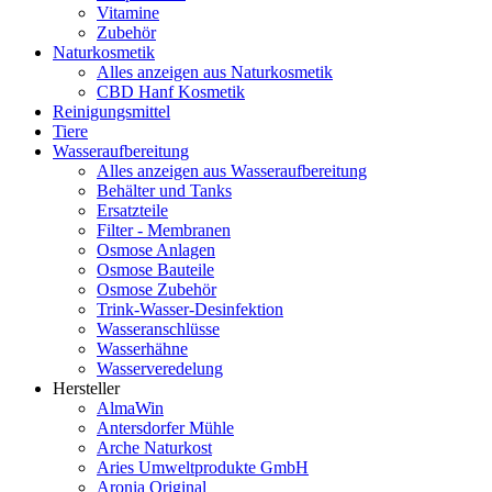
Vitamine
Zubehör
Naturkosmetik
Alles anzeigen aus Naturkosmetik
CBD Hanf Kosmetik
Reinigungsmittel
Tiere
Wasseraufbereitung
Alles anzeigen aus Wasseraufbereitung
Behälter und Tanks
Ersatzteile
Filter - Membranen
Osmose Anlagen
Osmose Bauteile
Osmose Zubehör
Trink-Wasser-Desinfektion
Wasseranschlüsse
Wasserhähne
Wasserveredelung
Hersteller
AlmaWin
Antersdorfer Mühle
Arche Naturkost
Aries Umweltprodukte GmbH
Aronia Original