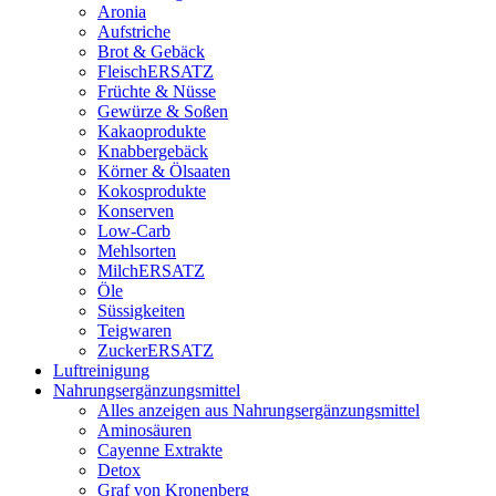
Aronia
Aufstriche
Brot & Gebäck
FleischERSATZ
Früchte & Nüsse
Gewürze & Soßen
Kakaoprodukte
Knabbergebäck
Körner & Ölsaaten
Kokosprodukte
Konserven
Low-Carb
Mehlsorten
MilchERSATZ
Öle
Süssigkeiten
Teigwaren
ZuckerERSATZ
Luftreinigung
Nahrungsergänzungsmittel
Alles anzeigen aus Nahrungsergänzungsmittel
Aminosäuren
Cayenne Extrakte
Detox
Graf von Kronenberg