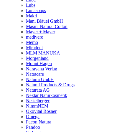
Lubs
Lunasoaps
Makri
Mani Bläuel GmbH
Masmi Natural Cotton
Mayer + Mayer
medivere
Memo
Miradent
MLM MANUKA
Morgenland
Mount Hagen
Narayana Verlag
Natracare
Natumi GmbH
Natural Products & Drugs
Naturata AG
Nektar Naturkosmetik
Nestelberger
NimmNEM
Ökovital Rösner
Omega
Paeon Natura
Pandoo