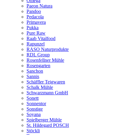
Omega
Paeon Natura
Pandoo
Pedacola
Primavera
Pukka
Pure Raw
Raab Vitalfood
Rapunzel
RASO Naturprodukte
RDL Group
Rosenfellner Mühle
Rosengarten
Sanchon
Sannis
Schäffler Teigwaren
Schalk Mühle
Schwarzmann GmbH
Sonett
Sonnentor
Sonstige
Soyana
Spielberger Mühle
St. Hildegard POSCH
Stöckli