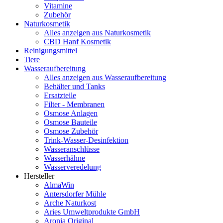
Vitamine
Zubehör
Naturkosmetik
Alles anzeigen aus Naturkosmetik
CBD Hanf Kosmetik
Reinigungsmittel
Tiere
Wasseraufbereitung
Alles anzeigen aus Wasseraufbereitung
Behälter und Tanks
Ersatzteile
Filter - Membranen
Osmose Anlagen
Osmose Bauteile
Osmose Zubehör
Trink-Wasser-Desinfektion
Wasseranschlüsse
Wasserhähne
Wasserveredelung
Hersteller
AlmaWin
Antersdorfer Mühle
Arche Naturkost
Aries Umweltprodukte GmbH
Aronia Original