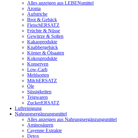
Alles anzeigen aus LEBENsmittel
Aronia
Aufstriche
Brot & Gebäck
FleischERSATZ
Früchte & Nüsse
Gewürze & Soßen
Kakaoprodukte
Knabbergebäck
Körner & Ölsaaten
Kokosprodukte
Konserven
Low-Carb
Mehlsorten
MilchERSATZ
Öle
Süssigkeiten
Teigwaren
ZuckerERSATZ
Luftreinigung
Nahrungsergänzungsmittel
Alles anzeigen aus Nahrungsergänzungsmittel
Aminosäuren
Cayenne Extrakte
Detox