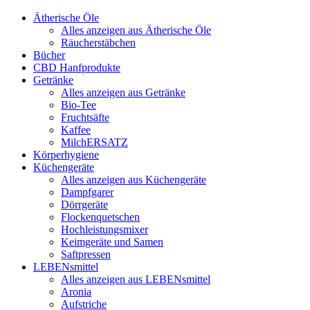
Ätherische Öle
Alles anzeigen aus Ätherische Öle
Räucherstäbchen
Bücher
CBD Hanfprodukte
Getränke
Alles anzeigen aus Getränke
Bio-Tee
Fruchtsäfte
Kaffee
MilchERSATZ
Körperhygiene
Küchengeräte
Alles anzeigen aus Küchengeräte
Dampfgarer
Dörrgeräte
Flockenquetschen
Hochleistungsmixer
Keimgeräte und Samen
Saftpressen
LEBENsmittel
Alles anzeigen aus LEBENsmittel
Aronia
Aufstriche