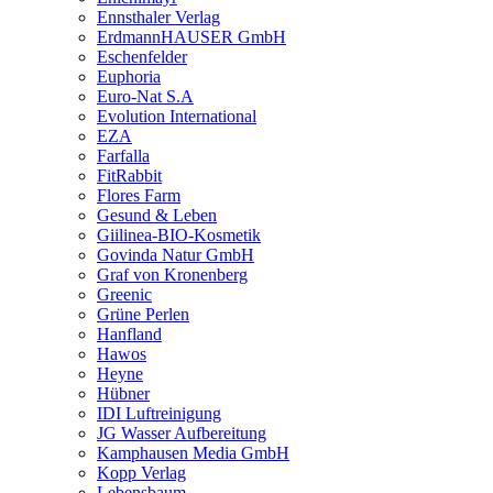
Ennsthaler Verlag
ErdmannHAUSER GmbH
Eschenfelder
Euphoria
Euro-Nat S.A
Evolution International
EZA
Farfalla
FitRabbit
Flores Farm
Gesund & Leben
Giilinea-BIO-Kosmetik
Govinda Natur GmbH
Graf von Kronenberg
Greenic
Grüne Perlen
Hanfland
Hawos
Heyne
Hübner
IDI Luftreinigung
JG Wasser Aufbereitung
Kamphausen Media GmbH
Kopp Verlag
Lebensbaum