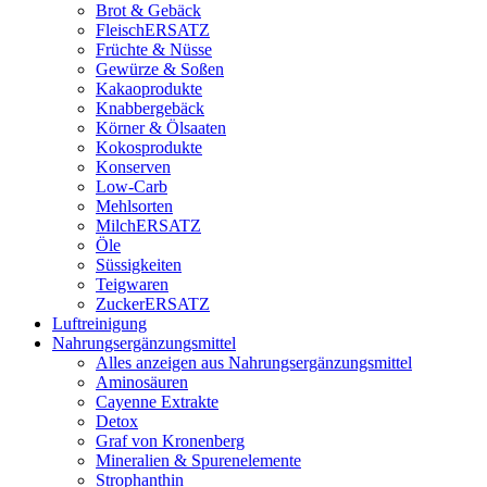
Brot & Gebäck
FleischERSATZ
Früchte & Nüsse
Gewürze & Soßen
Kakaoprodukte
Knabbergebäck
Körner & Ölsaaten
Kokosprodukte
Konserven
Low-Carb
Mehlsorten
MilchERSATZ
Öle
Süssigkeiten
Teigwaren
ZuckerERSATZ
Luftreinigung
Nahrungsergänzungsmittel
Alles anzeigen aus Nahrungsergänzungsmittel
Aminosäuren
Cayenne Extrakte
Detox
Graf von Kronenberg
Mineralien & Spurenelemente
Strophanthin