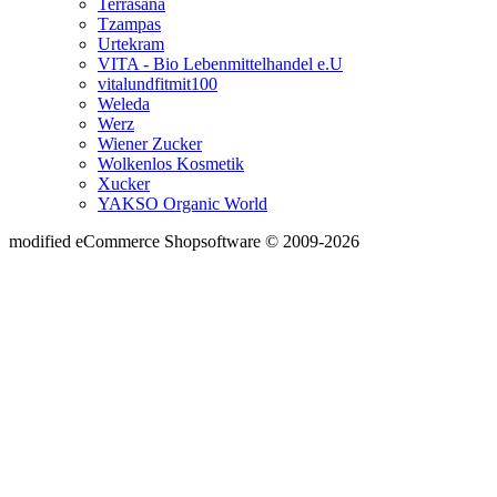
Terrasana
Tzampas
Urtekram
VITA - Bio Lebenmittelhandel e.U
vitalundfitmit100
Weleda
Werz
Wiener Zucker
Wolkenlos Kosmetik
Xucker
YAKSO Organic World
mod
ified eCommerce Shopsoftware © 2009-2026