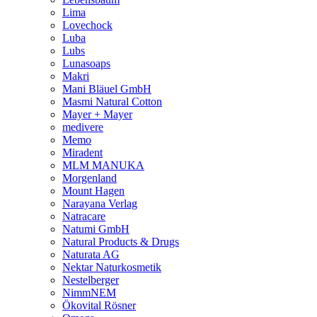
Lima
Lovechock
Luba
Lubs
Lunasoaps
Makri
Mani Bläuel GmbH
Masmi Natural Cotton
Mayer + Mayer
medivere
Memo
Miradent
MLM MANUKA
Morgenland
Mount Hagen
Narayana Verlag
Natracare
Natumi GmbH
Natural Products & Drugs
Naturata AG
Nektar Naturkosmetik
Nestelberger
NimmNEM
Ökovital Rösner