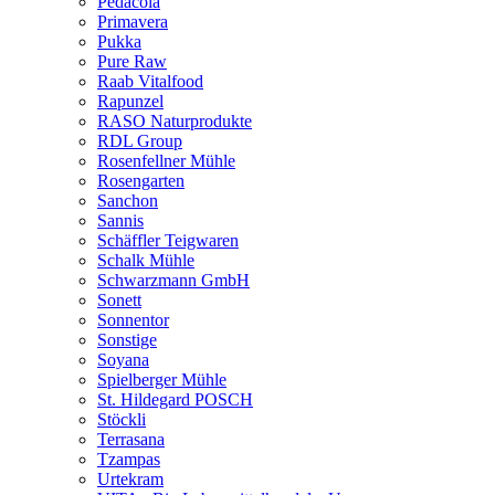
Pedacola
Primavera
Pukka
Pure Raw
Raab Vitalfood
Rapunzel
RASO Naturprodukte
RDL Group
Rosenfellner Mühle
Rosengarten
Sanchon
Sannis
Schäffler Teigwaren
Schalk Mühle
Schwarzmann GmbH
Sonett
Sonnentor
Sonstige
Soyana
Spielberger Mühle
St. Hildegard POSCH
Stöckli
Terrasana
Tzampas
Urtekram