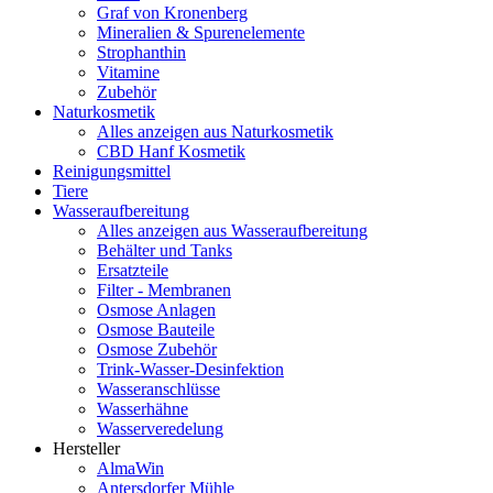
Graf von Kronenberg
Mineralien & Spurenelemente
Strophanthin
Vitamine
Zubehör
Naturkosmetik
Alles anzeigen aus Naturkosmetik
CBD Hanf Kosmetik
Reinigungsmittel
Tiere
Wasseraufbereitung
Alles anzeigen aus Wasseraufbereitung
Behälter und Tanks
Ersatzteile
Filter - Membranen
Osmose Anlagen
Osmose Bauteile
Osmose Zubehör
Trink-Wasser-Desinfektion
Wasseranschlüsse
Wasserhähne
Wasserveredelung
Hersteller
AlmaWin
Antersdorfer Mühle