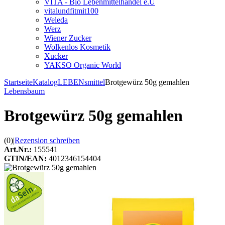
VITA - Bio Lebenmittelhandel e.U
vitalundfitmit100
Weleda
Werz
Wiener Zucker
Wolkenlos Kosmetik
Xucker
YAKSO Organic World
Startseite
Katalog
LEBENsmittel
Brotgewürz 50g gemahlen
Lebensbaum
Brotgewürz 50g gemahlen
(0)
|
Rezension schreiben
Art.Nr.:
155541
GTIN/EAN:
4012346154404