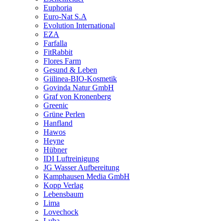
Euphoria
Euro-Nat S.A
Evolution International
EZA
Farfalla
FitRabbit
Flores Farm
Gesund & Leben
Giilinea-BIO-Kosmetik
Govinda Natur GmbH
Graf von Kronenberg
Greenic
Grüne Perlen
Hanfland
Hawos
Heyne
Hübner
IDI Luftreinigung
JG Wasser Aufbereitung
Kamphausen Media GmbH
Kopp Verlag
Lebensbaum
Lima
Lovechock
Luba