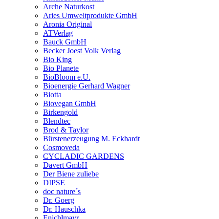
Arche Naturkost
Aries Umweltprodukte GmbH
Aronia Original
ATVerlag
Bauck GmbH
Becker Joest Volk Verlag
Bio King
Bio Planete
BioBloom e.U.
Bioenergie Gerhard Wagner
Biotta
Biovegan GmbH
Birkengold
Blendtec
Brod & Taylor
Bürstenerzeugung M. Eckhardt
Cosmoveda
CYCLADIC GARDENS
Davert GmbH
Der Biene zuliebe
DIPSE
doc nature´s
Dr. Goerg
Dr. Hauschka
Enichlmayr