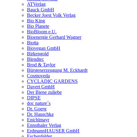
ATVerlag
Bauck GmbH
Becker Joest Volk Verlag
Bio King
Bio Planete
BioBloom e.U.
Bioenergie Gerhard Wagner
Biotta
Biovegan GmbH
Birkengold
Blendtec
Brod & Taylor
Bürstenerzeugung M. Eckhardt
Cosmoveda
CYCLADIC GARDENS
Davert GmbH
Der Biene zuliebe
DIPSE
doc nature´s
Dr. Goerg
Dr. Hauschka
Enichlmayr
Ennsthaler Verlag
ErdmannHAUSER GmbH
Eschenfelder