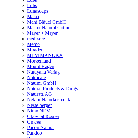
Lubs
Lunasoaps
Makri
Mani Bläuel GmbH
Masmi Natural Cotton
Mayer + Mayer
medivere
Memo
Miradent
MLM MANUKA
Morgenland
Mount Hagen
Narayana Verlag
Natracare
Natumi GmbH
Natural Products & Drugs
Naturata AG
Nektar Naturkosmetik
Nestelberger
NimmNEM
Ökovital Rösner
Omega
Paeon Natura
Pandoo