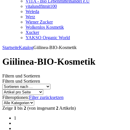
VITA - Bio Lebenmittelhandel e.U
vitalundfitmit100
Weleda
Werz
Wiener Zucker
Wolkenlos Kosmetik
Xucker
YAKSO Organic World
Startseite
Katalog
Giilinea-BIO-Kosmetik
Giilinea-BIO-Kosmetik
Filtern und Sortieren
Filtern und Sortieren
Filteroptionen:
Filter zurücksetzen
Zeige
1
bis
2
(von insgesamt
2
Artikeln)
1