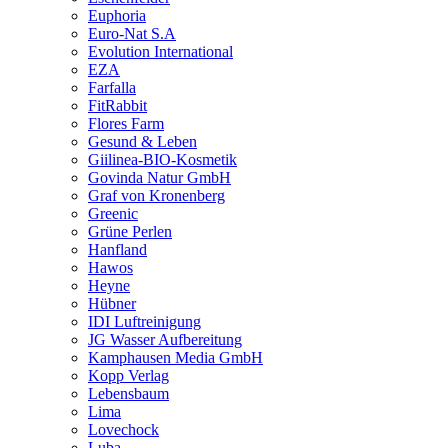
Euphoria
Euro-Nat S.A
Evolution International
EZA
Farfalla
FitRabbit
Flores Farm
Gesund & Leben
Giilinea-BIO-Kosmetik
Govinda Natur GmbH
Graf von Kronenberg
Greenic
Grüne Perlen
Hanfland
Hawos
Heyne
Hübner
IDI Luftreinigung
JG Wasser Aufbereitung
Kamphausen Media GmbH
Kopp Verlag
Lebensbaum
Lima
Lovechock
Luba