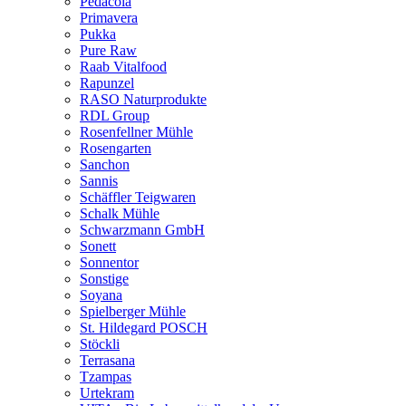
Pedacola
Primavera
Pukka
Pure Raw
Raab Vitalfood
Rapunzel
RASO Naturprodukte
RDL Group
Rosenfellner Mühle
Rosengarten
Sanchon
Sannis
Schäffler Teigwaren
Schalk Mühle
Schwarzmann GmbH
Sonett
Sonnentor
Sonstige
Soyana
Spielberger Mühle
St. Hildegard POSCH
Stöckli
Terrasana
Tzampas
Urtekram