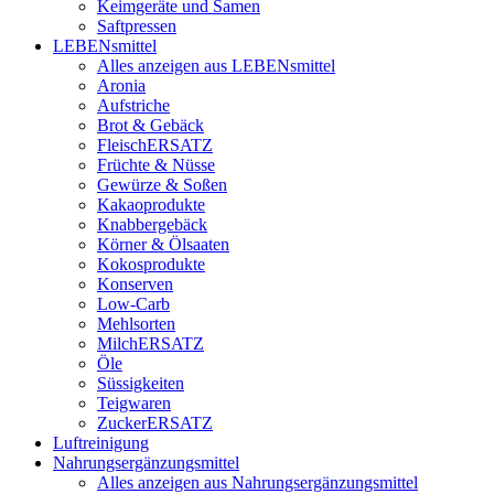
Keimgeräte und Samen
Saftpressen
LEBENsmittel
Alles anzeigen aus LEBENsmittel
Aronia
Aufstriche
Brot & Gebäck
FleischERSATZ
Früchte & Nüsse
Gewürze & Soßen
Kakaoprodukte
Knabbergebäck
Körner & Ölsaaten
Kokosprodukte
Konserven
Low-Carb
Mehlsorten
MilchERSATZ
Öle
Süssigkeiten
Teigwaren
ZuckerERSATZ
Luftreinigung
Nahrungsergänzungsmittel
Alles anzeigen aus Nahrungsergänzungsmittel