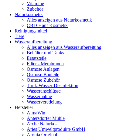
Vitamine
Zubehör
Naturkosmetik
Alles anzeigen aus Naturkosmetik
CBD Hanf Kosmetik
Reinigungsmittel
Tiere
Wasseraufbereitung
Alles anzeigen aus Wasseraufbereitung
Behälter und Tanks
Ersatzteile
Filter - Membranen
Osmose Anlagen
Osmose Bauteile
Osmose Zubehör
Trink-Wasser-Desinfektion
Wasseranschlüsse
Wasserhähne
Wasserveredelung
Hersteller
AlmaWin
Antersdorfer Mühle
Arche Naturkost
Aries Umweltprodukte GmbH
Aronia Original