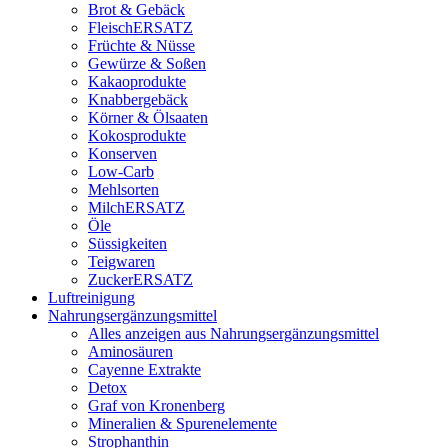
Brot & Gebäck
FleischERSATZ
Früchte & Nüsse
Gewürze & Soßen
Kakaoprodukte
Knabbergebäck
Körner & Ölsaaten
Kokosprodukte
Konserven
Low-Carb
Mehlsorten
MilchERSATZ
Öle
Süssigkeiten
Teigwaren
ZuckerERSATZ
Luftreinigung
Nahrungsergänzungsmittel
Alles anzeigen aus Nahrungsergänzungsmittel
Aminosäuren
Cayenne Extrakte
Detox
Graf von Kronenberg
Mineralien & Spurenelemente
Strophanthin