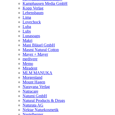
Kamphausen Media GmbH
Kopp Verlag
Lebensbaum
Lima
Lovechock
Luba
Lubs
Lunasoaps
Makri
Mani Bläuel GmbH
Masmi Natural Cotton
Mayer + Mayer
medivere
Memo
Miradent
MLM MANUKA
Morgenland
Mount Hagen
Narayana Verlag
Natracare
Natumi GmbH
Natural Products & Drugs
Naturata AG
Nektar Naturkosmetik
Nestelberger