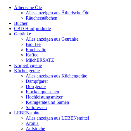
Ätherische Öle
Alles anzeigen aus Ätherische Öle
Räucherstäbchen
Bücher
CBD Hanfprodukte
Getränke
Alles anzeigen aus Getränke
Bio-Tee
Fruchtsäfte
Kaffee
MilchERSATZ
Körperhygiene
Küchengeräte
Alles anzeigen aus Küchengeräte
Dampfgarer
Dörrgeräte
Flockenquetschen
Hochleistungsmixer
Keimgeräte und Samen
Saftpressen
LEBENsmittel
Alles anzeigen aus LEBENsmittel
Aronia
Aufstriche