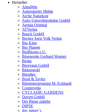
Hersteller
AlmaWin
Antersdorfer Mühle
Arche Naturkost
Aries Umweltprodukte GmbH
Aronia Original
ATVerlag
Bauck GmbH
Becker Joest Volk Verlag
Bio King
Bio Planete
BioBloom e.U.
Bioenergie Gerhard Wagner
Biotta
Biovegan GmbH
Birkengold
Blendtec
Brod & Taylor
Bürstenerzeugung M. Eckhardt
Cosmoveda
CYCLADIC GARDENS
Davert GmbH
Der Biene zuliebe
DIPSE
doc nature´s