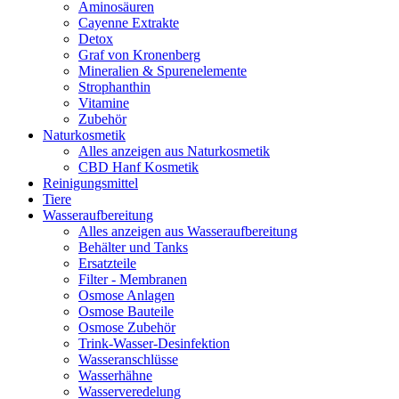
Aminosäuren
Cayenne Extrakte
Detox
Graf von Kronenberg
Mineralien & Spurenelemente
Strophanthin
Vitamine
Zubehör
Naturkosmetik
Alles anzeigen aus Naturkosmetik
CBD Hanf Kosmetik
Reinigungsmittel
Tiere
Wasseraufbereitung
Alles anzeigen aus Wasseraufbereitung
Behälter und Tanks
Ersatzteile
Filter - Membranen
Osmose Anlagen
Osmose Bauteile
Osmose Zubehör
Trink-Wasser-Desinfektion
Wasseranschlüsse
Wasserhähne
Wasserveredelung