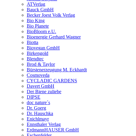
ATVerlag
Bauck GmbH
Becker Joest Volk Verlag
Bio King
Bio Planete
BioBloom e.U.
Bioenergie Gerhard Wagner
Biotta
Biovegan GmbH
Birkengold
Blendtec
Brod & Taylor
Bürstenerzeugung M. Eckhardt
Cosmoveda
CYCLADIC GARDENS
Davert GmbH
Der Biene zuliebe
DIPSE
doc nature´s
Dr. Goerg
Dr. Hauschka
Enichlmayr
Ennsthaler Verlag
ErdmannHAUSER GmbH
Eschenfelder