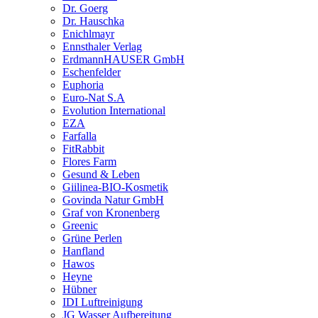
Dr. Goerg
Dr. Hauschka
Enichlmayr
Ennsthaler Verlag
ErdmannHAUSER GmbH
Eschenfelder
Euphoria
Euro-Nat S.A
Evolution International
EZA
Farfalla
FitRabbit
Flores Farm
Gesund & Leben
Giilinea-BIO-Kosmetik
Govinda Natur GmbH
Graf von Kronenberg
Greenic
Grüne Perlen
Hanfland
Hawos
Heyne
Hübner
IDI Luftreinigung
JG Wasser Aufbereitung