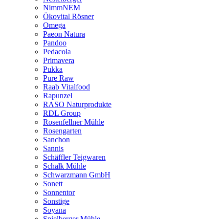
NimmNEM
Ökovital Rösner
Omega
Paeon Natura
Pandoo
Pedacola
Primavera
Pukka
Pure Raw
Raab Vitalfood
Rapunzel
RASO Naturprodukte
RDL Group
Rosenfellner Mühle
Rosengarten
Sanchon
Sannis
Schäffler Teigwaren
Schalk Mühle
Schwarzmann GmbH
Sonett
Sonnentor
Sonstige
Soyana
Spielberger Mühle