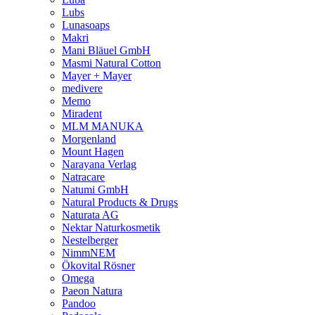
Lubs
Lunasoaps
Makri
Mani Bläuel GmbH
Masmi Natural Cotton
Mayer + Mayer
medivere
Memo
Miradent
MLM MANUKA
Morgenland
Mount Hagen
Narayana Verlag
Natracare
Natumi GmbH
Natural Products & Drugs
Naturata AG
Nektar Naturkosmetik
Nestelberger
NimmNEM
Ökovital Rösner
Omega
Paeon Natura
Pandoo