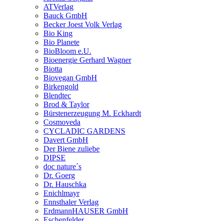
ATVerlag
Bauck GmbH
Becker Joest Volk Verlag
Bio King
Bio Planete
BioBloom e.U.
Bioenergie Gerhard Wagner
Biotta
Biovegan GmbH
Birkengold
Blendtec
Brod & Taylor
Bürstenerzeugung M. Eckhardt
Cosmoveda
CYCLADIC GARDENS
Davert GmbH
Der Biene zuliebe
DIPSE
doc nature´s
Dr. Goerg
Dr. Hauschka
Enichlmayr
Ennsthaler Verlag
ErdmannHAUSER GmbH
Eschenfelder