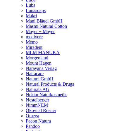
Lubs
Lunasoaps
Makri
Mani Bläuel GmbH
Masmi Natural Cotton
Mayer + Mayer
medivere
Memo
Miradent
MLM MANUKA
Morgenland
Mount Hagen
Narayana Verlag
Natracare
Natumi GmbH
Natural Products & Drugs
Naturata AG
Nektar Naturkosmetik
Nestelberger
NimmNEM
Ökovital Rösner
Omega
Paeon Natura
Pandoo