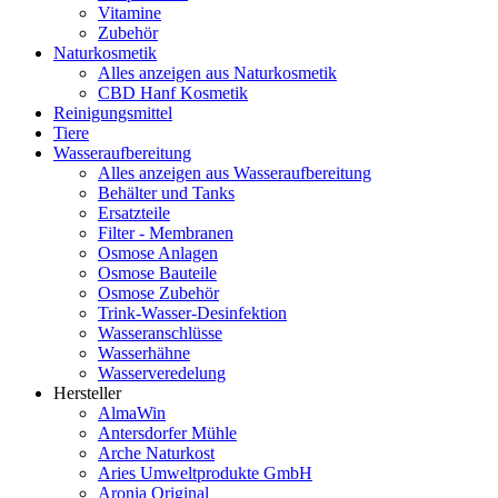
Vitamine
Zubehör
Naturkosmetik
Alles anzeigen aus Naturkosmetik
CBD Hanf Kosmetik
Reinigungsmittel
Tiere
Wasseraufbereitung
Alles anzeigen aus Wasseraufbereitung
Behälter und Tanks
Ersatzteile
Filter - Membranen
Osmose Anlagen
Osmose Bauteile
Osmose Zubehör
Trink-Wasser-Desinfektion
Wasseranschlüsse
Wasserhähne
Wasserveredelung
Hersteller
AlmaWin
Antersdorfer Mühle
Arche Naturkost
Aries Umweltprodukte GmbH
Aronia Original