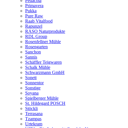
Pedacola
Primavera
Pukka
Pure Raw
Raab Vitalfood
Rapunzel
RASO Naturprodukte
RDL Group
Rosenfellner Mühle
Rosengarten
Sanchon
Sannis
Schäffler Teigwaren
Schalk Mühle
Schwarzmann GmbH
Sonett
Sonnentor
Sonstige
Soyana
Spielberger Mühle
St. Hildegard POSCH
Stöckli
Terrasana
Tzampas
Urtekram