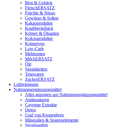
Brot & Gebäck
FleischERSATZ
Früchte & Nüsse
Gewürze & Soßen
Kakaoprodukte
Knabbergebäck
Körner & Ölsaaten
Kokosprodukte
Konserven
Low-Carb
Mehlsorten
MilchERSATZ
Öle
Süssigkeiten
Teigwaren
ZuckerERSATZ
Luftreinigung
Nahrungsergänzungsmittel
Alles anzeigen aus Nahrungsergänzungsmittel
Aminosäuren
Cayenne Extrakte
Detox
Graf von Kronenberg
Mineralien & Spurenelemente
Strophanthin