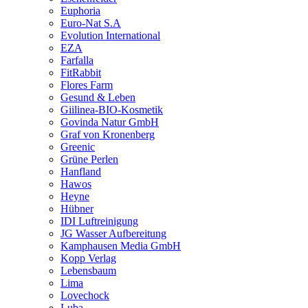
Euphoria
Euro-Nat S.A
Evolution International
EZA
Farfalla
FitRabbit
Flores Farm
Gesund & Leben
Giilinea-BIO-Kosmetik
Govinda Natur GmbH
Graf von Kronenberg
Greenic
Grüne Perlen
Hanfland
Hawos
Heyne
Hübner
IDI Luftreinigung
JG Wasser Aufbereitung
Kamphausen Media GmbH
Kopp Verlag
Lebensbaum
Lima
Lovechock
Luba