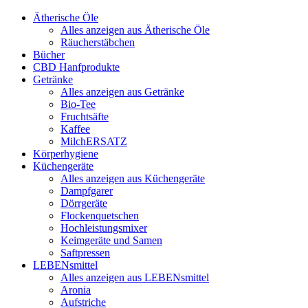
Ätherische Öle
Alles anzeigen aus Ätherische Öle
Räucherstäbchen
Bücher
CBD Hanfprodukte
Getränke
Alles anzeigen aus Getränke
Bio-Tee
Fruchtsäfte
Kaffee
MilchERSATZ
Körperhygiene
Küchengeräte
Alles anzeigen aus Küchengeräte
Dampfgarer
Dörrgeräte
Flockenquetschen
Hochleistungsmixer
Keimgeräte und Samen
Saftpressen
LEBENsmittel
Alles anzeigen aus LEBENsmittel
Aronia
Aufstriche