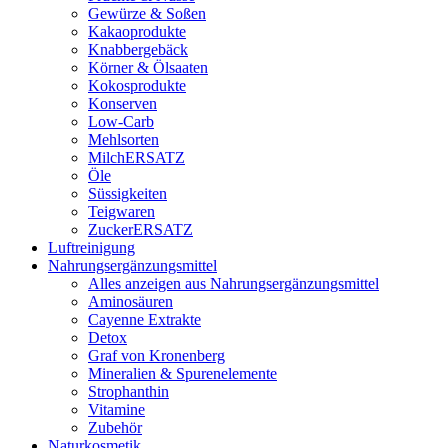
Gewürze & Soßen
Kakaoprodukte
Knabbergebäck
Körner & Ölsaaten
Kokosprodukte
Konserven
Low-Carb
Mehlsorten
MilchERSATZ
Öle
Süssigkeiten
Teigwaren
ZuckerERSATZ
Luftreinigung
Nahrungsergänzungsmittel
Alles anzeigen aus Nahrungsergänzungsmittel
Aminosäuren
Cayenne Extrakte
Detox
Graf von Kronenberg
Mineralien & Spurenelemente
Strophanthin
Vitamine
Zubehör
Naturkosmetik