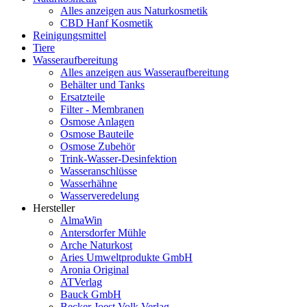
Alles anzeigen aus Naturkosmetik
CBD Hanf Kosmetik
Reinigungsmittel
Tiere
Wasseraufbereitung
Alles anzeigen aus Wasseraufbereitung
Behälter und Tanks
Ersatzteile
Filter - Membranen
Osmose Anlagen
Osmose Bauteile
Osmose Zubehör
Trink-Wasser-Desinfektion
Wasseranschlüsse
Wasserhähne
Wasserveredelung
Hersteller
AlmaWin
Antersdorfer Mühle
Arche Naturkost
Aries Umweltprodukte GmbH
Aronia Original
ATVerlag
Bauck GmbH
Becker Joest Volk Verlag