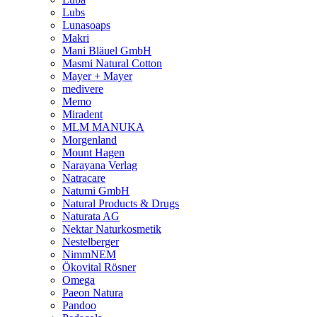
Lubs
Lunasoaps
Makri
Mani Bläuel GmbH
Masmi Natural Cotton
Mayer + Mayer
medivere
Memo
Miradent
MLM MANUKA
Morgenland
Mount Hagen
Narayana Verlag
Natracare
Natumi GmbH
Natural Products & Drugs
Naturata AG
Nektar Naturkosmetik
Nestelberger
NimmNEM
Ökovital Rösner
Omega
Paeon Natura
Pandoo