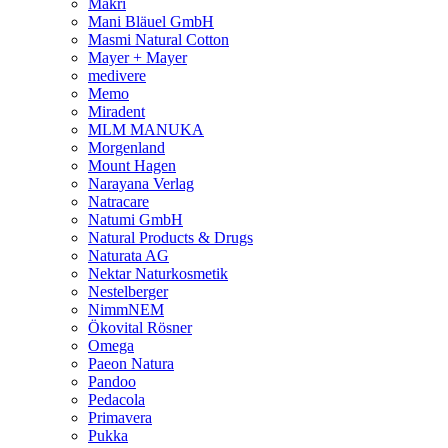
Makri
Mani Bläuel GmbH
Masmi Natural Cotton
Mayer + Mayer
medivere
Memo
Miradent
MLM MANUKA
Morgenland
Mount Hagen
Narayana Verlag
Natracare
Natumi GmbH
Natural Products & Drugs
Naturata AG
Nektar Naturkosmetik
Nestelberger
NimmNEM
Ökovital Rösner
Omega
Paeon Natura
Pandoo
Pedacola
Primavera
Pukka