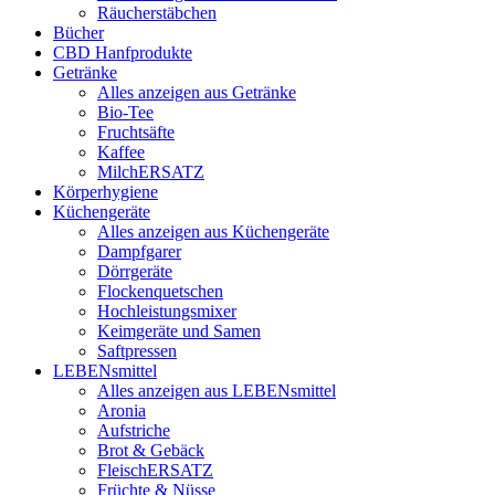
Räucherstäbchen
Bücher
CBD Hanfprodukte
Getränke
Alles anzeigen aus Getränke
Bio-Tee
Fruchtsäfte
Kaffee
MilchERSATZ
Körperhygiene
Küchengeräte
Alles anzeigen aus Küchengeräte
Dampfgarer
Dörrgeräte
Flockenquetschen
Hochleistungsmixer
Keimgeräte und Samen
Saftpressen
LEBENsmittel
Alles anzeigen aus LEBENsmittel
Aronia
Aufstriche
Brot & Gebäck
FleischERSATZ
Früchte & Nüsse