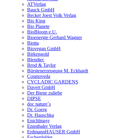
ATVerlag
Bauck GmbH
Becker Joest Volk Verlag
Bio King
Bio Planete
BioBloom e.U.
Bioenergie Gerhard Wagner
Biotta
Biovegan GmbH
Birkengold
Blendtec
Brod & Taylor
Bürstenerzeugung M. Eckhardt
Cosmoveda
CYCLADIC GARDENS
Davert GmbH
Der Biene zuliebe
DIPSE
doc nature´s
Dr. Goerg
Dr. Hauschka
Enichlmayr
Ennsthaler Verlag
ErdmannHAUSER GmbH
Eschenfelder