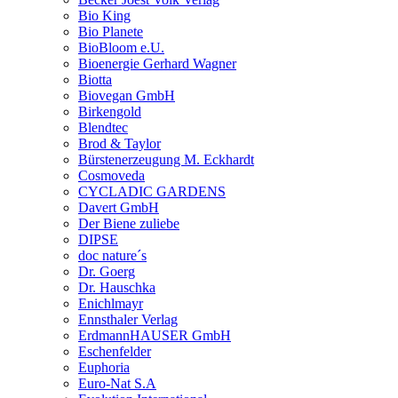
Bio King
Bio Planete
BioBloom e.U.
Bioenergie Gerhard Wagner
Biotta
Biovegan GmbH
Birkengold
Blendtec
Brod & Taylor
Bürstenerzeugung M. Eckhardt
Cosmoveda
CYCLADIC GARDENS
Davert GmbH
Der Biene zuliebe
DIPSE
doc nature´s
Dr. Goerg
Dr. Hauschka
Enichlmayr
Ennsthaler Verlag
ErdmannHAUSER GmbH
Eschenfelder
Euphoria
Euro-Nat S.A