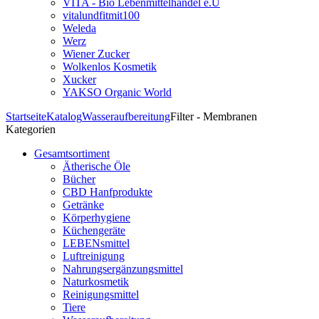
VITA - Bio Lebenmittelhandel e.U
vitalundfitmit100
Weleda
Werz
Wiener Zucker
Wolkenlos Kosmetik
Xucker
YAKSO Organic World
Startseite
Katalog
Wasseraufbereitung
Filter - Membranen
Kategorien
Gesamtsortiment
Ätherische Öle
Bücher
CBD Hanfprodukte
Getränke
Körperhygiene
Küchengeräte
LEBENsmittel
Luftreinigung
Nahrungsergänzungsmittel
Naturkosmetik
Reinigungsmittel
Tiere