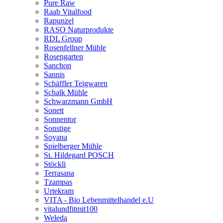
Pure Raw
Raab Vitalfood
Rapunzel
RASO Naturprodukte
RDL Group
Rosenfellner Mühle
Rosengarten
Sanchon
Sannis
Schäffler Teigwaren
Schalk Mühle
Schwarzmann GmbH
Sonett
Sonnentor
Sonstige
Soyana
Spielberger Mühle
St. Hildegard POSCH
Stöckli
Terrasana
Tzampas
Urtekram
VITA - Bio Lebenmittelhandel e.U
vitalundfitmit100
Weleda