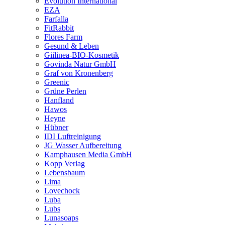
Evolution International
EZA
Farfalla
FitRabbit
Flores Farm
Gesund & Leben
Giilinea-BIO-Kosmetik
Govinda Natur GmbH
Graf von Kronenberg
Greenic
Grüne Perlen
Hanfland
Hawos
Heyne
Hübner
IDI Luftreinigung
JG Wasser Aufbereitung
Kamphausen Media GmbH
Kopp Verlag
Lebensbaum
Lima
Lovechock
Luba
Lubs
Lunasoaps