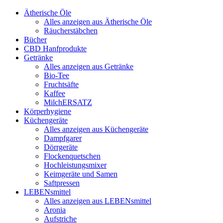
Ätherische Öle
Alles anzeigen aus Ätherische Öle
Räucherstäbchen
Bücher
CBD Hanfprodukte
Getränke
Alles anzeigen aus Getränke
Bio-Tee
Fruchtsäfte
Kaffee
MilchERSATZ
Körperhygiene
Küchengeräte
Alles anzeigen aus Küchengeräte
Dampfgarer
Dörrgeräte
Flockenquetschen
Hochleistungsmixer
Keimgeräte und Samen
Saftpressen
LEBENsmittel
Alles anzeigen aus LEBENsmittel
Aronia
Aufstriche