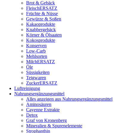
Brot & Gebäck
FleischERSATZ
Früchte & Nüsse
Gewürze & Soßen
Kakaoprodukte
Knabbergebäck
Körner & Ölsaaten
Kokosprodukte
Konserven
Low-Carb
Mehlsorten
MilchERSATZ
Öle
Süssigkeiten
Teigwaren
ZuckerERSATZ
Luftreinigung
Nahrungsergänzungsmittel
Alles anzeigen aus Nahrungsergänzungsmittel
Aminosäuren
Cayenne Extrakte
Detox
Graf von Kronenberg
Mineralien & Spurenelemente
Strophanthin