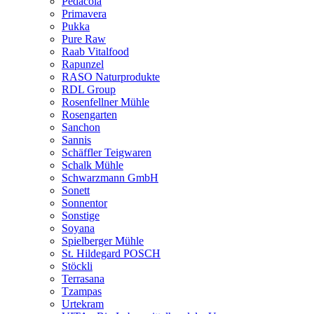
Pedacola
Primavera
Pukka
Pure Raw
Raab Vitalfood
Rapunzel
RASO Naturprodukte
RDL Group
Rosenfellner Mühle
Rosengarten
Sanchon
Sannis
Schäffler Teigwaren
Schalk Mühle
Schwarzmann GmbH
Sonett
Sonnentor
Sonstige
Soyana
Spielberger Mühle
St. Hildegard POSCH
Stöckli
Terrasana
Tzampas
Urtekram