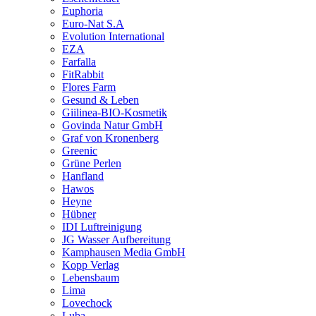
Euphoria
Euro-Nat S.A
Evolution International
EZA
Farfalla
FitRabbit
Flores Farm
Gesund & Leben
Giilinea-BIO-Kosmetik
Govinda Natur GmbH
Graf von Kronenberg
Greenic
Grüne Perlen
Hanfland
Hawos
Heyne
Hübner
IDI Luftreinigung
JG Wasser Aufbereitung
Kamphausen Media GmbH
Kopp Verlag
Lebensbaum
Lima
Lovechock
Luba