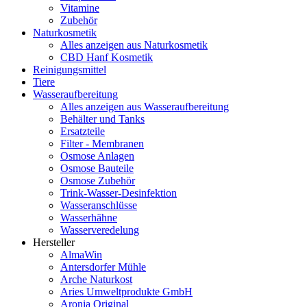
Vitamine
Zubehör
Naturkosmetik
Alles anzeigen aus Naturkosmetik
CBD Hanf Kosmetik
Reinigungsmittel
Tiere
Wasseraufbereitung
Alles anzeigen aus Wasseraufbereitung
Behälter und Tanks
Ersatzteile
Filter - Membranen
Osmose Anlagen
Osmose Bauteile
Osmose Zubehör
Trink-Wasser-Desinfektion
Wasseranschlüsse
Wasserhähne
Wasserveredelung
Hersteller
AlmaWin
Antersdorfer Mühle
Arche Naturkost
Aries Umweltprodukte GmbH
Aronia Original