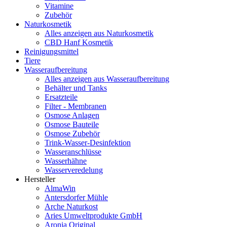
Vitamine
Zubehör
Naturkosmetik
Alles anzeigen aus Naturkosmetik
CBD Hanf Kosmetik
Reinigungsmittel
Tiere
Wasseraufbereitung
Alles anzeigen aus Wasseraufbereitung
Behälter und Tanks
Ersatzteile
Filter - Membranen
Osmose Anlagen
Osmose Bauteile
Osmose Zubehör
Trink-Wasser-Desinfektion
Wasseranschlüsse
Wasserhähne
Wasserveredelung
Hersteller
AlmaWin
Antersdorfer Mühle
Arche Naturkost
Aries Umweltprodukte GmbH
Aronia Original