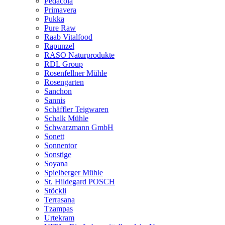
Pedacola
Primavera
Pukka
Pure Raw
Raab Vitalfood
Rapunzel
RASO Naturprodukte
RDL Group
Rosenfellner Mühle
Rosengarten
Sanchon
Sannis
Schäffler Teigwaren
Schalk Mühle
Schwarzmann GmbH
Sonett
Sonnentor
Sonstige
Soyana
Spielberger Mühle
St. Hildegard POSCH
Stöckli
Terrasana
Tzampas
Urtekram