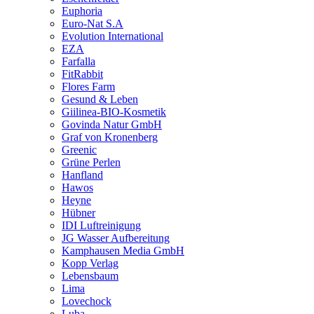
Euphoria
Euro-Nat S.A
Evolution International
EZA
Farfalla
FitRabbit
Flores Farm
Gesund & Leben
Giilinea-BIO-Kosmetik
Govinda Natur GmbH
Graf von Kronenberg
Greenic
Grüne Perlen
Hanfland
Hawos
Heyne
Hübner
IDI Luftreinigung
JG Wasser Aufbereitung
Kamphausen Media GmbH
Kopp Verlag
Lebensbaum
Lima
Lovechock
Luba