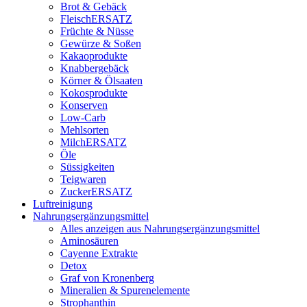
Brot & Gebäck
FleischERSATZ
Früchte & Nüsse
Gewürze & Soßen
Kakaoprodukte
Knabbergebäck
Körner & Ölsaaten
Kokosprodukte
Konserven
Low-Carb
Mehlsorten
MilchERSATZ
Öle
Süssigkeiten
Teigwaren
ZuckerERSATZ
Luftreinigung
Nahrungsergänzungsmittel
Alles anzeigen aus Nahrungsergänzungsmittel
Aminosäuren
Cayenne Extrakte
Detox
Graf von Kronenberg
Mineralien & Spurenelemente
Strophanthin