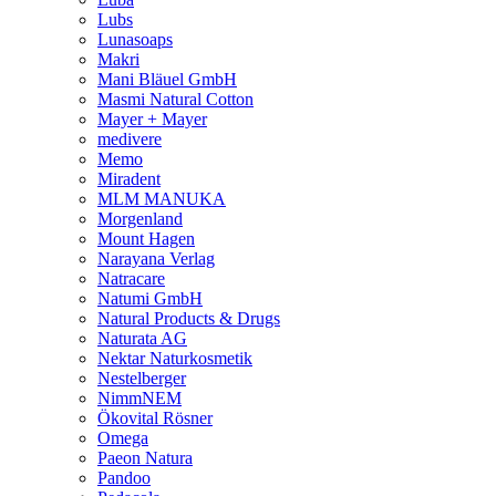
Lubs
Lunasoaps
Makri
Mani Bläuel GmbH
Masmi Natural Cotton
Mayer + Mayer
medivere
Memo
Miradent
MLM MANUKA
Morgenland
Mount Hagen
Narayana Verlag
Natracare
Natumi GmbH
Natural Products & Drugs
Naturata AG
Nektar Naturkosmetik
Nestelberger
NimmNEM
Ökovital Rösner
Omega
Paeon Natura
Pandoo