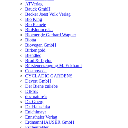
ATVerlag
Bauck GmbH
Becker Joest Volk Verlag
Bio King
Bio Planete
BioBloom e.U.
Bioenergie Gerhard Wagner
Biotta
Biovegan GmbH
Birkengold
Blendtec
Brod & Taylor
Bürstenerzeugung M. Eckhardt
Cosmoveda
CYCLADIC GARDENS
Davert GmbH
Der Biene zuliebe
DIPSE
doc nature´s
Dr. Goerg
Dr. Hauschka
Enichlmayr
Ennsthaler Verlag
ErdmannHAUSER GmbH
Eschenfelder