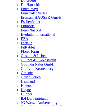
Dr. Goerg
Dr. Hauschka
Enichlmayr
Ennsthaler Verlag
ErdmannHAUSER GmbH
Eschenfelder
Euphoria
Euro-Nat S.A
Evolution International
EZA
Farfalla
FitRabbit
Flores Farm
Gesund & Leben
Giilinea-BIO-Kosmetik
Govinda Natur GmbH
Graf von Kronenberg
Greenic
Grüne Perlen
Hanfland
Hawos
Heyne
Hübner
IDI Luftreinigung
JG Wasser Aufbereitung