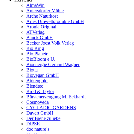
AlmaWin
Antersdorfer Mühle
Arche Naturkost
Aries Umweltprodukte GmbH
Aronia Original
ATVerlag
Bauck GmbH
Becker Joest Volk Verlag
Bio King
Bio Planete
BioBloom e.U.
Bioenergie Gerhard Wagner
Biotta
Biovegan GmbH
Birkengold
Blendtec
Brod & Taylor
Bürstenerzeugung M. Eckhardt
Cosmoveda
CYCLADIC GARDENS
Davert GmbH
Der Biene zuliebe
DIPSE
doc nature´s