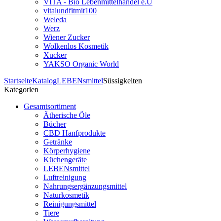
VITA - Bio Lebenmittelhandel e.U
vitalundfitmit100
Weleda
Werz
Wiener Zucker
Wolkenlos Kosmetik
Xucker
YAKSO Organic World
Startseite
Katalog
LEBENsmittel
Süssigkeiten
Kategorien
Gesamtsortiment
Ätherische Öle
Bücher
CBD Hanfprodukte
Getränke
Körperhygiene
Küchengeräte
LEBENsmittel
Luftreinigung
Nahrungsergänzungsmittel
Naturkosmetik
Reinigungsmittel
Tiere