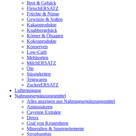
Brot & Gebäck
FleischERSATZ
Früchte & Nüsse
Gewürze & Soßen
Kakaoprodukte
Knabbergebäck
Körner & Ölsaaten
Kokosprodukte
Konserven
Low-Carb
Mehlsorten
MilchERSATZ
Öle
Süssigkeiten
Teigwaren
ZuckerERSATZ
Luftreinigung
Nahrungsergänzungsmittel
Alles anzeigen aus Nahrungsergänzungsmittel
Aminosäuren
Cayenne Extrakte
Detox
Graf von Kronenberg
Mineralien & Spurenelemente
Strophanthin