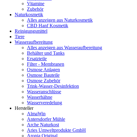
Vitamine
Zubehör
Naturkosmetik
Alles anzeigen aus Naturkosmetik
CBD Hanf Kosmetik
Reinigungsmittel
Tiere
Wasseraufbereitung
Alles anzeigen aus Wasseraufbereitung
Behälter und Tanks
Ersatzteile
Filter - Membranen
Osmose Anlagen
Osmose Bauteile
Osmose Zubehör
Trink-Wasser-Desinfektion
Wasseranschlüsse
Wasserhähne
Wasserveredelung
Hersteller
AlmaWin
Antersdorfer Mühle
Arche Naturkost
Aries Umweltprodukte GmbH
Aronia Original