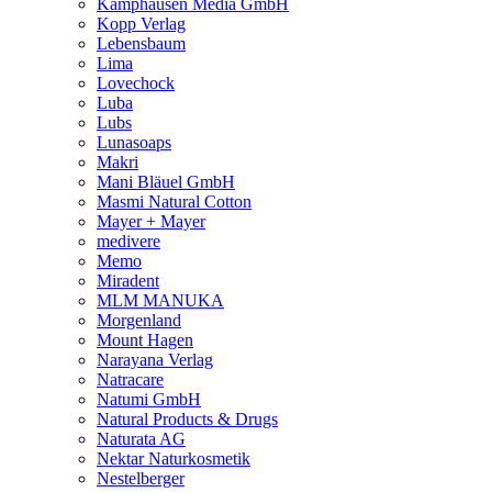
Kamphausen Media GmbH
Kopp Verlag
Lebensbaum
Lima
Lovechock
Luba
Lubs
Lunasoaps
Makri
Mani Bläuel GmbH
Masmi Natural Cotton
Mayer + Mayer
medivere
Memo
Miradent
MLM MANUKA
Morgenland
Mount Hagen
Narayana Verlag
Natracare
Natumi GmbH
Natural Products & Drugs
Naturata AG
Nektar Naturkosmetik
Nestelberger