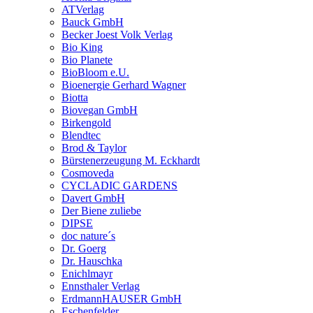
ATVerlag
Bauck GmbH
Becker Joest Volk Verlag
Bio King
Bio Planete
BioBloom e.U.
Bioenergie Gerhard Wagner
Biotta
Biovegan GmbH
Birkengold
Blendtec
Brod & Taylor
Bürstenerzeugung M. Eckhardt
Cosmoveda
CYCLADIC GARDENS
Davert GmbH
Der Biene zuliebe
DIPSE
doc nature´s
Dr. Goerg
Dr. Hauschka
Enichlmayr
Ennsthaler Verlag
ErdmannHAUSER GmbH
Eschenfelder