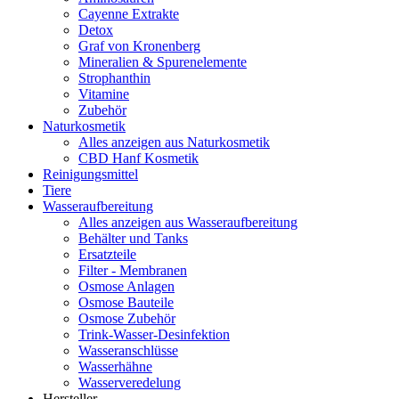
Cayenne Extrakte
Detox
Graf von Kronenberg
Mineralien & Spurenelemente
Strophanthin
Vitamine
Zubehör
Naturkosmetik
Alles anzeigen aus Naturkosmetik
CBD Hanf Kosmetik
Reinigungsmittel
Tiere
Wasseraufbereitung
Alles anzeigen aus Wasseraufbereitung
Behälter und Tanks
Ersatzteile
Filter - Membranen
Osmose Anlagen
Osmose Bauteile
Osmose Zubehör
Trink-Wasser-Desinfektion
Wasseranschlüsse
Wasserhähne
Wasserveredelung
Hersteller