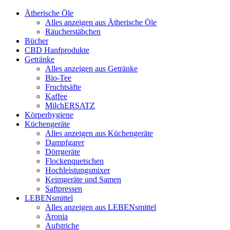
Ätherische Öle
Alles anzeigen aus Ätherische Öle
Räucherstäbchen
Bücher
CBD Hanfprodukte
Getränke
Alles anzeigen aus Getränke
Bio-Tee
Fruchtsäfte
Kaffee
MilchERSATZ
Körperhygiene
Küchengeräte
Alles anzeigen aus Küchengeräte
Dampfgarer
Dörrgeräte
Flockenquetschen
Hochleistungsmixer
Keimgeräte und Samen
Saftpressen
LEBENsmittel
Alles anzeigen aus LEBENsmittel
Aronia
Aufstriche