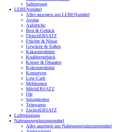
Saftpressen
LEBENsmittel
Alles anzeigen aus LEBENsmittel
Aronia
Aufstriche
Brot & Gebäck
FleischERSATZ
Früchte & Nüsse
Gewürze & Soßen
Kakaoprodukte
Knabbergebäck
Körner & Ölsaaten
Kokosprodukte
Konserven
Low-Carb
Mehlsorten
MilchERSATZ
Öle
Süssigkeiten
Teigwaren
ZuckerERSATZ
Luftreinigung
Nahrungsergänzungsmittel
Alles anzeigen aus Nahrungsergänzungsmittel
Aminosäuren