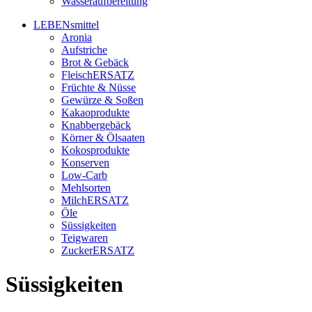
Wasseraufbereitung
LEBENsmittel
Aronia
Aufstriche
Brot & Gebäck
FleischERSATZ
Früchte & Nüsse
Gewürze & Soßen
Kakaoprodukte
Knabbergebäck
Körner & Ölsaaten
Kokosprodukte
Konserven
Low-Carb
Mehlsorten
MilchERSATZ
Öle
Süssigkeiten
Teigwaren
ZuckerERSATZ
Süssigkeiten