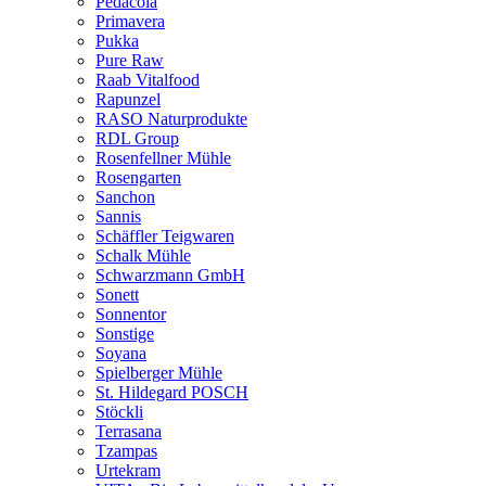
Pedacola
Primavera
Pukka
Pure Raw
Raab Vitalfood
Rapunzel
RASO Naturprodukte
RDL Group
Rosenfellner Mühle
Rosengarten
Sanchon
Sannis
Schäffler Teigwaren
Schalk Mühle
Schwarzmann GmbH
Sonett
Sonnentor
Sonstige
Soyana
Spielberger Mühle
St. Hildegard POSCH
Stöckli
Terrasana
Tzampas
Urtekram