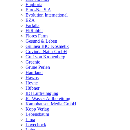
Euphoria
Euro-Nat S.A
Evolution International
EZA
Farfalla
FitRabbit
Flores Farm
Gesund & Leben
Giilinea-BIO-Kosmetik
Govinda Natur GmbH
Graf von Kronenberg
Greenic
Grüne Perlen
Hanfland
Hawos
Heyne
Hübner
IDI Luftreinigung
JG Wasser Aufbereitung
Kamphausen Media GmbH
Kopp Verlag
Lebensbaum
Lima
Lovechock
Luba