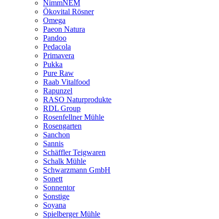
NimmNEM
Ökovital Rösner
Omega
Paeon Natura
Pandoo
Pedacola
Primavera
Pukka
Pure Raw
Raab Vitalfood
Rapunzel
RASO Naturprodukte
RDL Group
Rosenfellner Mühle
Rosengarten
Sanchon
Sannis
Schäffler Teigwaren
Schalk Mühle
Schwarzmann GmbH
Sonett
Sonnentor
Sonstige
Soyana
Spielberger Mühle