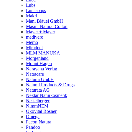
Lubs
Lunasoaps
Makri
Mani Bläuel GmbH
Masmi Natural Cotton
Mayer + Mayer
medivere
Memo
Miradent
MLM MANUKA
Morgenland
Mount Hagen
Narayana Verlag
Natracare
Natumi GmbH
Natural Products & Drugs
Naturata AG
Nektar Naturkosmetik
Nestelberger
NimmNEM
Ökovital Rösner
Omega
Paeon Natura
Pandoo