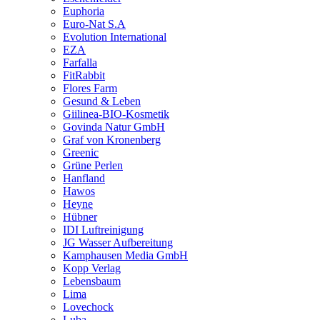
Euphoria
Euro-Nat S.A
Evolution International
EZA
Farfalla
FitRabbit
Flores Farm
Gesund & Leben
Giilinea-BIO-Kosmetik
Govinda Natur GmbH
Graf von Kronenberg
Greenic
Grüne Perlen
Hanfland
Hawos
Heyne
Hübner
IDI Luftreinigung
JG Wasser Aufbereitung
Kamphausen Media GmbH
Kopp Verlag
Lebensbaum
Lima
Lovechock
Luba