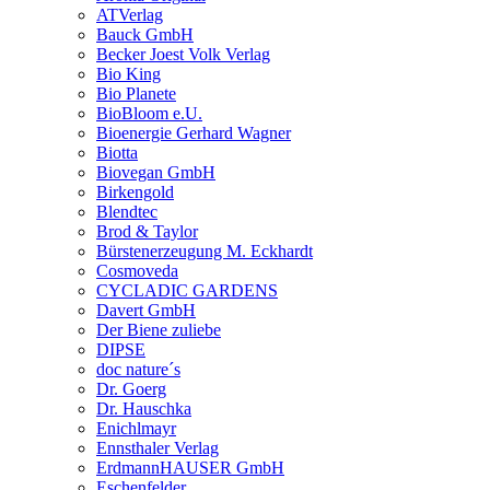
ATVerlag
Bauck GmbH
Becker Joest Volk Verlag
Bio King
Bio Planete
BioBloom e.U.
Bioenergie Gerhard Wagner
Biotta
Biovegan GmbH
Birkengold
Blendtec
Brod & Taylor
Bürstenerzeugung M. Eckhardt
Cosmoveda
CYCLADIC GARDENS
Davert GmbH
Der Biene zuliebe
DIPSE
doc nature´s
Dr. Goerg
Dr. Hauschka
Enichlmayr
Ennsthaler Verlag
ErdmannHAUSER GmbH
Eschenfelder