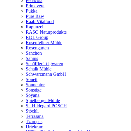
Pedacola
Primavera
Pukka
Pure Raw
Raab Vitalfood
Rapunzel
RASO Naturprodukte
RDL Group
Rosenfellner Mühle
Rosengarten
Sanchon
Sannis
Schäffler Teigwaren
Schalk Mühle
Schwarzmann GmbH
Sonett
Sonnentor
Sonstige
Soyana
Spielberger Mühle
St. Hildegard POSCH
Stöckli
Terrasana
Tzampas
Urtekram