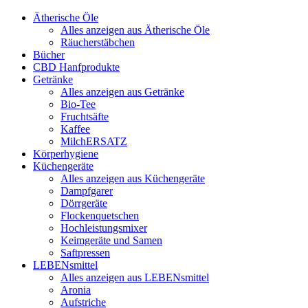
Ätherische Öle
Alles anzeigen aus Ätherische Öle
Räucherstäbchen
Bücher
CBD Hanfprodukte
Getränke
Alles anzeigen aus Getränke
Bio-Tee
Fruchtsäfte
Kaffee
MilchERSATZ
Körperhygiene
Küchengeräte
Alles anzeigen aus Küchengeräte
Dampfgarer
Dörrgeräte
Flockenquetschen
Hochleistungsmixer
Keimgeräte und Samen
Saftpressen
LEBENsmittel
Alles anzeigen aus LEBENsmittel
Aronia
Aufstriche