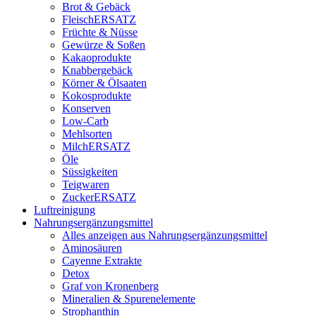
Brot & Gebäck
FleischERSATZ
Früchte & Nüsse
Gewürze & Soßen
Kakaoprodukte
Knabbergebäck
Körner & Ölsaaten
Kokosprodukte
Konserven
Low-Carb
Mehlsorten
MilchERSATZ
Öle
Süssigkeiten
Teigwaren
ZuckerERSATZ
Luftreinigung
Nahrungsergänzungsmittel
Alles anzeigen aus Nahrungsergänzungsmittel
Aminosäuren
Cayenne Extrakte
Detox
Graf von Kronenberg
Mineralien & Spurenelemente
Strophanthin