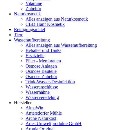
Vitamine
Zubehör
Naturkosmetik
Alles anzeigen aus Naturkosmetik
CBD Hanf Kosmetik
Reinigungsmittel
Tiere
Wasseraufbereitung
Alles anzeigen aus Wasseraufbereitung
Behälter und Tanks
Ersatzteile
Filter - Membranen
Osmose Anlagen
Osmose Bauteile
Osmose Zubehör
Trink-Wasser-Desinfektion
Wasseranschlüsse
Wasserhähne
Wasserveredelung
Hersteller
AlmaWin
Antersdorfer Mühle
Arche Naturkost
Aries Umweltprodukte GmbH
Aronia Original