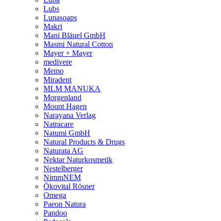
Lubs
Lunasoaps
Makri
Mani Bläuel GmbH
Masmi Natural Cotton
Mayer + Mayer
medivere
Memo
Miradent
MLM MANUKA
Morgenland
Mount Hagen
Narayana Verlag
Natracare
Natumi GmbH
Natural Products & Drugs
Naturata AG
Nektar Naturkosmetik
Nestelberger
NimmNEM
Ökovital Rösner
Omega
Paeon Natura
Pandoo