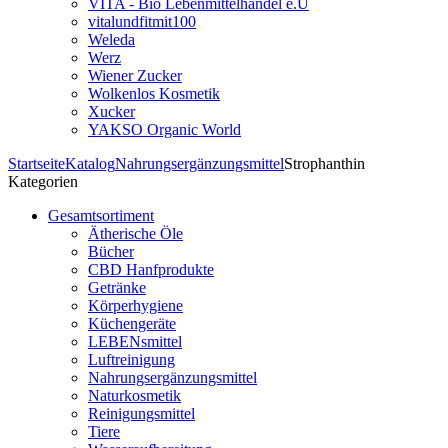
VITA - Bio Lebenmittelhandel e.U
vitalundfitmit100
Weleda
Werz
Wiener Zucker
Wolkenlos Kosmetik
Xucker
YAKSO Organic World
Startseite
Katalog
Nahrungsergänzungsmittel
Strophanthin
Kategorien
Gesamtsortiment
Ätherische Öle
Bücher
CBD Hanfprodukte
Getränke
Körperhygiene
Küchengeräte
LEBENsmittel
Luftreinigung
Nahrungsergänzungsmittel
Naturkosmetik
Reinigungsmittel
Tiere