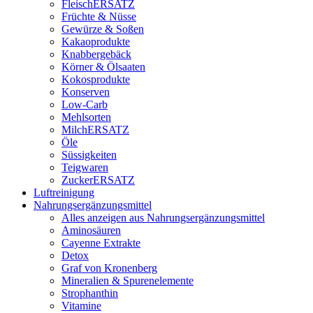
FleischERSATZ
Früchte & Nüsse
Gewürze & Soßen
Kakaoprodukte
Knabbergebäck
Körner & Ölsaaten
Kokosprodukte
Konserven
Low-Carb
Mehlsorten
MilchERSATZ
Öle
Süssigkeiten
Teigwaren
ZuckerERSATZ
Luftreinigung
Nahrungsergänzungsmittel
Alles anzeigen aus Nahrungsergänzungsmittel
Aminosäuren
Cayenne Extrakte
Detox
Graf von Kronenberg
Mineralien & Spurenelemente
Strophanthin
Vitamine