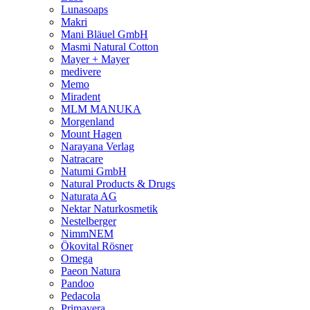
Lunasoaps
Makri
Mani Bläuel GmbH
Masmi Natural Cotton
Mayer + Mayer
medivere
Memo
Miradent
MLM MANUKA
Morgenland
Mount Hagen
Narayana Verlag
Natracare
Natumi GmbH
Natural Products & Drugs
Naturata AG
Nektar Naturkosmetik
Nestelberger
NimmNEM
Ökovital Rösner
Omega
Paeon Natura
Pandoo
Pedacola
Primavera