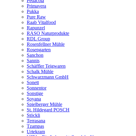
Pedacola
Primavera
Pukka
Pure Raw
Raab Vitalfood
Rapunzel
RASO Naturprodukte
RDL Group
Rosenfellner Mühle
Rosengarten
Sanchon
Sannis
Schäffler Teigwaren
Schalk Mühle
Schwarzmann GmbH
Sonett
Sonnentor
Sonstige
Soyana
Spielberger Mühle
St. Hildegard POSCH
Stöckli
Terrasana
Tzampas
Urtekram