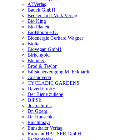
ATVerlag
Bauck GmbH
Becker Joest Volk Verlag
Bio King
Bio Planete
BioBloom e.U.
Bioenergie Gerhard Wagner
Biotta
Biovegan GmbH
Birkengold
Blendtec
Brod & Taylor
Bürstenerzeugung M. Eckhardt
Cosmoveda
CYCLADIC GARDENS
Davert GmbH
Der Biene zuliebe
DIPSE
doc nature´s
Dr. Goerg
Dr. Hauschka
Enichlmayr
Ennsthaler Verlag
ErdmannHAUSER GmbH
Eschenfelder