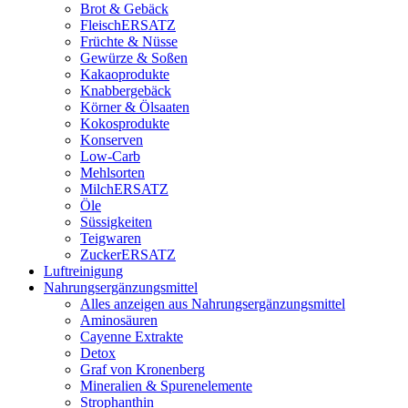
Brot & Gebäck
FleischERSATZ
Früchte & Nüsse
Gewürze & Soßen
Kakaoprodukte
Knabbergebäck
Körner & Ölsaaten
Kokosprodukte
Konserven
Low-Carb
Mehlsorten
MilchERSATZ
Öle
Süssigkeiten
Teigwaren
ZuckerERSATZ
Luftreinigung
Nahrungsergänzungsmittel
Alles anzeigen aus Nahrungsergänzungsmittel
Aminosäuren
Cayenne Extrakte
Detox
Graf von Kronenberg
Mineralien & Spurenelemente
Strophanthin