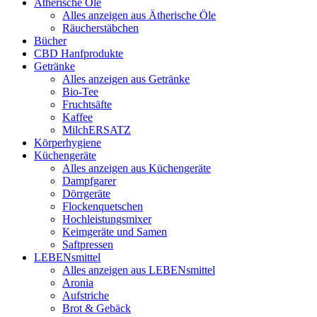
Ätherische Öle
Alles anzeigen aus Ätherische Öle
Räucherstäbchen
Bücher
CBD Hanfprodukte
Getränke
Alles anzeigen aus Getränke
Bio-Tee
Fruchtsäfte
Kaffee
MilchERSATZ
Körperhygiene
Küchengeräte
Alles anzeigen aus Küchengeräte
Dampfgarer
Dörrgeräte
Flockenquetschen
Hochleistungsmixer
Keimgeräte und Samen
Saftpressen
LEBENsmittel
Alles anzeigen aus LEBENsmittel
Aronia
Aufstriche
Brot & Gebäck