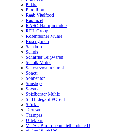
Pukka
Pure Raw
Raab Vitalfood
Rapunzel
RASO Naturprodukte
RDL Group
Rosenfellner Mühle
Rosengarten
Sanchon
Sannis
Schäffler Teigwaren
Schalk Mühle
Schwarzmann GmbH
Sonett
Sonnentor
Sonstige
Soyana
Spielberger Mühle
St. Hildegard POSCH
Stöckli
Terrasana
Tzampas
Urtekram
VITA - Bio Lebenmittelhandel e.U
vitalundfitmit100