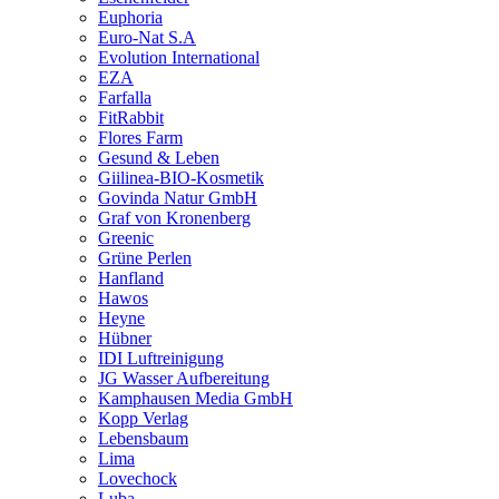
Euphoria
Euro-Nat S.A
Evolution International
EZA
Farfalla
FitRabbit
Flores Farm
Gesund & Leben
Giilinea-BIO-Kosmetik
Govinda Natur GmbH
Graf von Kronenberg
Greenic
Grüne Perlen
Hanfland
Hawos
Heyne
Hübner
IDI Luftreinigung
JG Wasser Aufbereitung
Kamphausen Media GmbH
Kopp Verlag
Lebensbaum
Lima
Lovechock
Luba