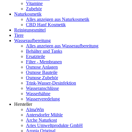
Vitamine
Zubehör
Naturkosmetik
Alles anzeigen aus Naturkosmetik
CBD Hanf Kosmetik
Reinigungsmittel
Tiere
Wasseraufbereitung
Alles anzeigen aus Wasseraufbereitung
Behälter und Tanks
Ersatzteile
Filter - Membranen
Osmose Anlagen
Osmose Bauteile
Osmose Zubehör
Trink-Wasser-Desinfektion
Wasseranschlüsse
Wasserhähne
Wasserveredelung
Hersteller
AlmaWin
Antersdorfer Mühle
Arche Naturkost
Aries Umweltprodukte GmbH
Aronia Original