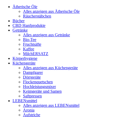
Ätherische Öle
Alles anzeigen aus Ätherische Öle
Räucherstäbchen
Bücher
CBD Hanfprodukte
Getränke
Alles anzeigen aus Getränke
Bio-Tee
Fruchtsäfte
Kaffee
MilchERSATZ
Körperhygiene
Küchengeräte
Alles anzeigen aus Küchengeräte
Dampfgarer
Dörrgeräte
Flockenquetschen
Hochleistungsmixer
Keimgeräte und Samen
Saftpressen
LEBENsmittel
Alles anzeigen aus LEBENsmittel
Aronia
Aufstriche