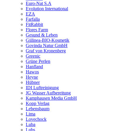
Euro-Nat S.A
Evolution International
EZA
Farfalla
FitRabbit
Flores Farm
Gesund & Leben
Giilinea-BIO-Kosmetik
Govinda Natur GmbH
Graf von Kronenberg
Greenic
Grüne Perlen
Hanfland
Hawos
Heyne
Hübner
IDI Luftreinigung
JG Wasser Aufbereitung
Kamphausen Media GmbH
Kopp Verlag
Lebensbaum
Lima
Lovechock
Luba
Lubs