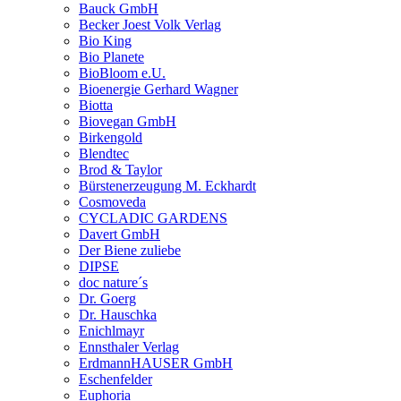
Bauck GmbH
Becker Joest Volk Verlag
Bio King
Bio Planete
BioBloom e.U.
Bioenergie Gerhard Wagner
Biotta
Biovegan GmbH
Birkengold
Blendtec
Brod & Taylor
Bürstenerzeugung M. Eckhardt
Cosmoveda
CYCLADIC GARDENS
Davert GmbH
Der Biene zuliebe
DIPSE
doc nature´s
Dr. Goerg
Dr. Hauschka
Enichlmayr
Ennsthaler Verlag
ErdmannHAUSER GmbH
Eschenfelder
Euphoria