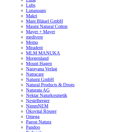
Lubs
Lunasoaps
Makri
Mani Bläuel GmbH
Masmi Natural Cotton
Mayer + Mayer
medivere
Memo
Miradent
MLM MANUKA
Morgenland
Mount Hagen
Narayana Verlag
Natracare
Natumi GmbH
Natural Products & Drugs
Naturata AG
Nektar Naturkosmetik
Nestelberger
NimmNEM
Ökovital Rösner
Omega
Paeon Natura
Pandoo