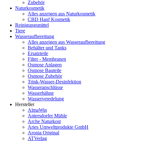
Zubehör
Naturkosmetik
Alles anzeigen aus Naturkosmetik
CBD Hanf Kosmetik
Reinigungsmittel
Tiere
Wasseraufbereitung
Alles anzeigen aus Wasseraufbereitung
Behälter und Tanks
Ersatzteile
Filter - Membranen
Osmose Anlagen
Osmose Bauteile
Osmose Zubehör
Trink-Wasser-Desinfektion
Wasseranschlüsse
Wasserhähne
Wasserveredelung
Hersteller
AlmaWin
Antersdorfer Mühle
Arche Naturkost
Aries Umweltprodukte GmbH
Aronia Original
ATVerlag