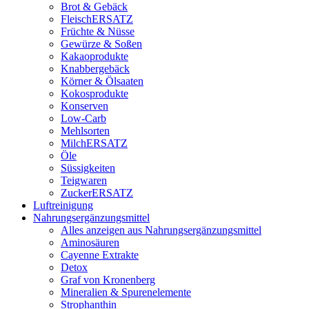
Brot & Gebäck
FleischERSATZ
Früchte & Nüsse
Gewürze & Soßen
Kakaoprodukte
Knabbergebäck
Körner & Ölsaaten
Kokosprodukte
Konserven
Low-Carb
Mehlsorten
MilchERSATZ
Öle
Süssigkeiten
Teigwaren
ZuckerERSATZ
Luftreinigung
Nahrungsergänzungsmittel
Alles anzeigen aus Nahrungsergänzungsmittel
Aminosäuren
Cayenne Extrakte
Detox
Graf von Kronenberg
Mineralien & Spurenelemente
Strophanthin