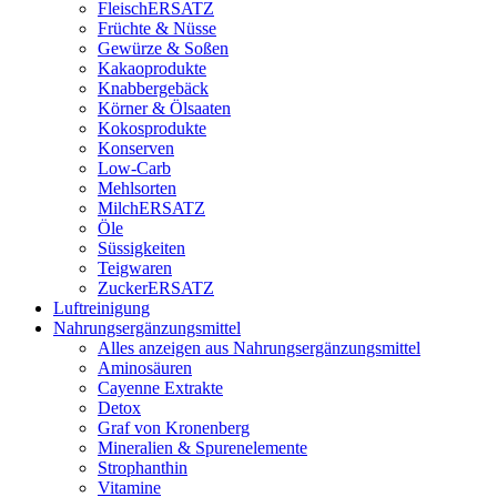
FleischERSATZ
Früchte & Nüsse
Gewürze & Soßen
Kakaoprodukte
Knabbergebäck
Körner & Ölsaaten
Kokosprodukte
Konserven
Low-Carb
Mehlsorten
MilchERSATZ
Öle
Süssigkeiten
Teigwaren
ZuckerERSATZ
Luftreinigung
Nahrungsergänzungsmittel
Alles anzeigen aus Nahrungsergänzungsmittel
Aminosäuren
Cayenne Extrakte
Detox
Graf von Kronenberg
Mineralien & Spurenelemente
Strophanthin
Vitamine