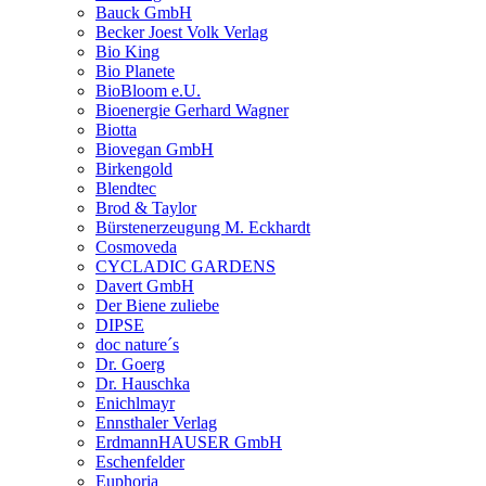
Bauck GmbH
Becker Joest Volk Verlag
Bio King
Bio Planete
BioBloom e.U.
Bioenergie Gerhard Wagner
Biotta
Biovegan GmbH
Birkengold
Blendtec
Brod & Taylor
Bürstenerzeugung M. Eckhardt
Cosmoveda
CYCLADIC GARDENS
Davert GmbH
Der Biene zuliebe
DIPSE
doc nature´s
Dr. Goerg
Dr. Hauschka
Enichlmayr
Ennsthaler Verlag
ErdmannHAUSER GmbH
Eschenfelder
Euphoria