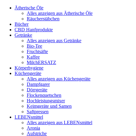
Ätherische Öle
Alles anzeigen aus Ätherische Öle
Räucherstäbchen
Bücher
CBD Hanfprodukte
Getränke
Alles anzeigen aus Getränke
Bio-Tee
Fruchtsäfte
Kaffee
MilchERSATZ
Körperhygiene
Küchengeräte
Alles anzeigen aus Küchengeräte
Dampfgarer
Dörrgeräte
Flockenquetschen
Hochleistungsmixer
Keimgeräte und Samen
Saftpressen
LEBENsmittel
Alles anzeigen aus LEBENsmittel
Aronia
Aufstriche