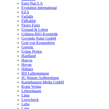
Euro-Nat S.A
Evolution International
EZA
Farfalla
FitRabbit
Flores Farm
Gesund & Leben
Giilinea-BIO-Kosmetik
Govinda Natur GmbH
Graf von Kronenberg
Greenic
Grüne Perlen
Hanfland
Hawos
Heyne
Hübner
IDI Luftreinigung
JG Wasser Aufbereitung
Kamphausen Media GmbH
Kopp Verlag
Lebensbaum
Lima
Lovechock
Luba
Lubs