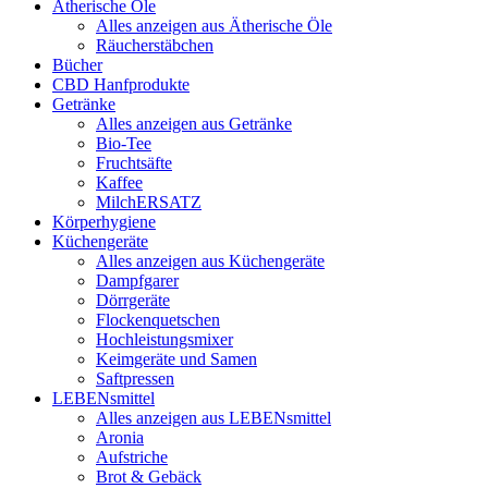
Ätherische Öle
Alles anzeigen aus Ätherische Öle
Räucherstäbchen
Bücher
CBD Hanfprodukte
Getränke
Alles anzeigen aus Getränke
Bio-Tee
Fruchtsäfte
Kaffee
MilchERSATZ
Körperhygiene
Küchengeräte
Alles anzeigen aus Küchengeräte
Dampfgarer
Dörrgeräte
Flockenquetschen
Hochleistungsmixer
Keimgeräte und Samen
Saftpressen
LEBENsmittel
Alles anzeigen aus LEBENsmittel
Aronia
Aufstriche
Brot & Gebäck