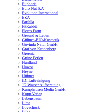
Euphoria
Euro-Nat S.A
Evolution International
EZA
Farfalla
FitRabbit
Flores Farm
Gesund & Leben
Giilinea-BIO-Kosmetik
Govinda Natur GmbH
Graf von Kronenberg
Greenic
Grüne Perlen
Hanfland
Hawos
Heyne
Hübner
IDI Luftreinigung
JG Wasser Aufbereitung
Kamphausen Media GmbH
Kopp Verlag
Lebensbaum
Lima
Lovechock
Luba