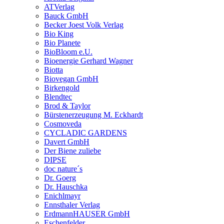
ATVerlag
Bauck GmbH
Becker Joest Volk Verlag
Bio King
Bio Planete
BioBloom e.U.
Bioenergie Gerhard Wagner
Biotta
Biovegan GmbH
Birkengold
Blendtec
Brod & Taylor
Bürstenerzeugung M. Eckhardt
Cosmoveda
CYCLADIC GARDENS
Davert GmbH
Der Biene zuliebe
DIPSE
doc nature´s
Dr. Goerg
Dr. Hauschka
Enichlmayr
Ennsthaler Verlag
ErdmannHAUSER GmbH
Eschenfelder