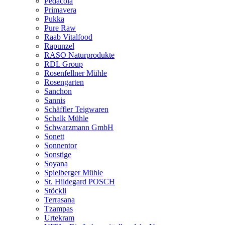
Pedacola
Primavera
Pukka
Pure Raw
Raab Vitalfood
Rapunzel
RASO Naturprodukte
RDL Group
Rosenfellner Mühle
Rosengarten
Sanchon
Sannis
Schäffler Teigwaren
Schalk Mühle
Schwarzmann GmbH
Sonett
Sonnentor
Sonstige
Soyana
Spielberger Mühle
St. Hildegard POSCH
Stöckli
Terrasana
Tzampas
Urtekram