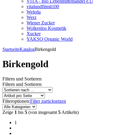
VITA - Bio Lebenmittelhandel e.U
vitalundfitmit100
Weleda
Werz
Wiener Zucker
Wolkenlos Kosmetik
Xucker
YAKSO Organic World
Startseite
Katalog
Birkengold
Birkengold
Filtern und Sortieren
Filtern und Sortieren
Filteroptionen:
Filter zurücksetzen
Zeige
1
bis
5
(von insgesamt
5
Artikeln)
1