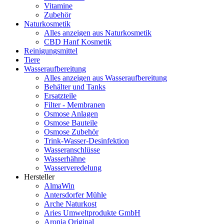
Vitamine
Zubehör
Naturkosmetik
Alles anzeigen aus Naturkosmetik
CBD Hanf Kosmetik
Reinigungsmittel
Tiere
Wasseraufbereitung
Alles anzeigen aus Wasseraufbereitung
Behälter und Tanks
Ersatzteile
Filter - Membranen
Osmose Anlagen
Osmose Bauteile
Osmose Zubehör
Trink-Wasser-Desinfektion
Wasseranschlüsse
Wasserhähne
Wasserveredelung
Hersteller
AlmaWin
Antersdorfer Mühle
Arche Naturkost
Aries Umweltprodukte GmbH
Aronia Original