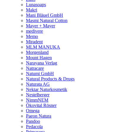
Lunasoaps
Makri
Mani Bläuel GmbH
Masmi Natural Cotton
Mayer + Mayer
medivere
Memo
Miradent
MLM MANUKA
Morgenland
Mount Hagen
Narayana Verlag
Natracare
Natumi GmbH
Natural Products & Drugs
Naturata AG
Nektar Naturkosmetik
Nestelberger
NimmNEM
Ökovital Rösner
Omega
Paeon Natura
Pandoo
Pedacola
Primavera