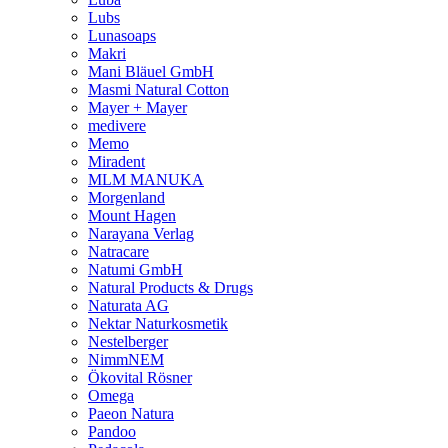
Lubs
Lunasoaps
Makri
Mani Bläuel GmbH
Masmi Natural Cotton
Mayer + Mayer
medivere
Memo
Miradent
MLM MANUKA
Morgenland
Mount Hagen
Narayana Verlag
Natracare
Natumi GmbH
Natural Products & Drugs
Naturata AG
Nektar Naturkosmetik
Nestelberger
NimmNEM
Ökovital Rösner
Omega
Paeon Natura
Pandoo