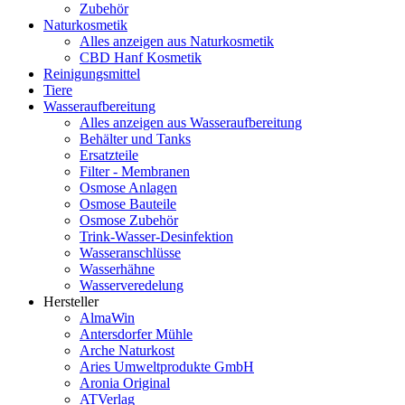
Zubehör
Naturkosmetik
Alles anzeigen aus Naturkosmetik
CBD Hanf Kosmetik
Reinigungsmittel
Tiere
Wasseraufbereitung
Alles anzeigen aus Wasseraufbereitung
Behälter und Tanks
Ersatzteile
Filter - Membranen
Osmose Anlagen
Osmose Bauteile
Osmose Zubehör
Trink-Wasser-Desinfektion
Wasseranschlüsse
Wasserhähne
Wasserveredelung
Hersteller
AlmaWin
Antersdorfer Mühle
Arche Naturkost
Aries Umweltprodukte GmbH
Aronia Original
ATVerlag