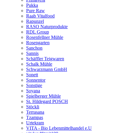
Pukka
Pure Raw
Raab Vitalfood
Rapunzel
RASO Naturprodukte
RDL Group
Rosenfellner Mühle
Rosengarten
Sanchon
Sannis
Schäffler Teigwaren
Schalk Mühle
Schwarzmann GmbH
Sonett
Sonnentor
Sonstige
Soyana
Spielberger Mühle
St. Hildegard POSCH
Stöckli
Terrasana
Tzampas
Urtekram
VITA - Bio Lebenmittelhandel e.U