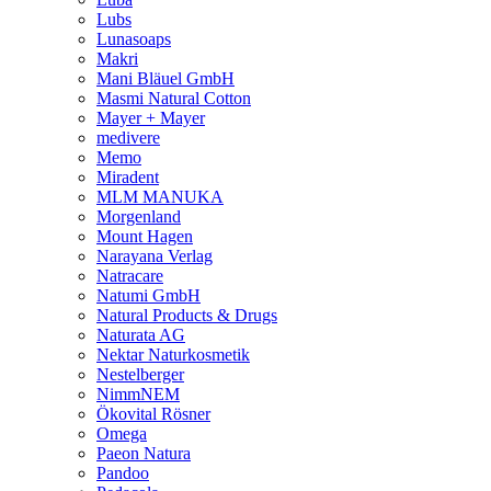
Lubs
Lunasoaps
Makri
Mani Bläuel GmbH
Masmi Natural Cotton
Mayer + Mayer
medivere
Memo
Miradent
MLM MANUKA
Morgenland
Mount Hagen
Narayana Verlag
Natracare
Natumi GmbH
Natural Products & Drugs
Naturata AG
Nektar Naturkosmetik
Nestelberger
NimmNEM
Ökovital Rösner
Omega
Paeon Natura
Pandoo