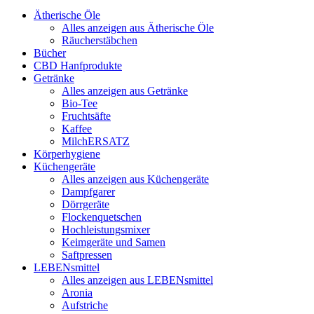
Ätherische Öle
Alles anzeigen aus Ätherische Öle
Räucherstäbchen
Bücher
CBD Hanfprodukte
Getränke
Alles anzeigen aus Getränke
Bio-Tee
Fruchtsäfte
Kaffee
MilchERSATZ
Körperhygiene
Küchengeräte
Alles anzeigen aus Küchengeräte
Dampfgarer
Dörrgeräte
Flockenquetschen
Hochleistungsmixer
Keimgeräte und Samen
Saftpressen
LEBENsmittel
Alles anzeigen aus LEBENsmittel
Aronia
Aufstriche