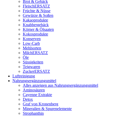
Brot & Gebäck
FleischERSATZ
Früchte & Nüsse
Gewürze & Soßen
Kakaoprodukte
Knabbergebäck
Körner & Ölsaaten
Kokosprodukte
Konserven
Low-Carb
Mehlsorten
MilchERSATZ
Öle
Süssigkeiten
Teigwaren
ZuckerERSATZ
Luftreinigung
Nahrungsergänzungsmittel
Alles anzeigen aus Nahrungsergänzungsmittel
Aminosäuren
Cayenne Extrakte
Detox
Graf von Kronenberg
Mineralien & Spurenelemente
Strophanthin