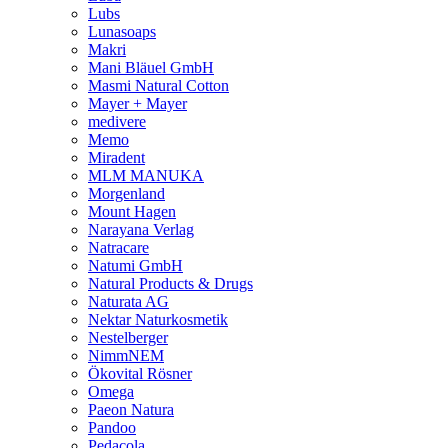
Lubs
Lunasoaps
Makri
Mani Bläuel GmbH
Masmi Natural Cotton
Mayer + Mayer
medivere
Memo
Miradent
MLM MANUKA
Morgenland
Mount Hagen
Narayana Verlag
Natracare
Natumi GmbH
Natural Products & Drugs
Naturata AG
Nektar Naturkosmetik
Nestelberger
NimmNEM
Ökovital Rösner
Omega
Paeon Natura
Pandoo
Pedacola