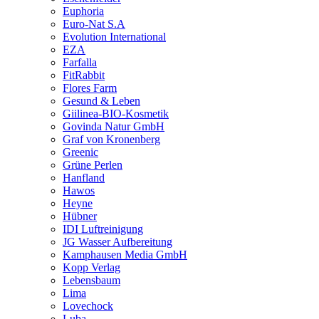
Euphoria
Euro-Nat S.A
Evolution International
EZA
Farfalla
FitRabbit
Flores Farm
Gesund & Leben
Giilinea-BIO-Kosmetik
Govinda Natur GmbH
Graf von Kronenberg
Greenic
Grüne Perlen
Hanfland
Hawos
Heyne
Hübner
IDI Luftreinigung
JG Wasser Aufbereitung
Kamphausen Media GmbH
Kopp Verlag
Lebensbaum
Lima
Lovechock
Luba