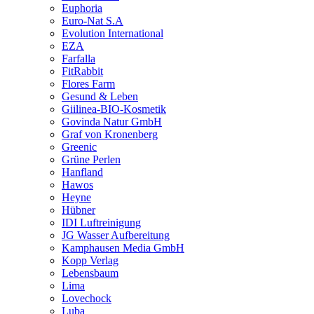
Euphoria
Euro-Nat S.A
Evolution International
EZA
Farfalla
FitRabbit
Flores Farm
Gesund & Leben
Giilinea-BIO-Kosmetik
Govinda Natur GmbH
Graf von Kronenberg
Greenic
Grüne Perlen
Hanfland
Hawos
Heyne
Hübner
IDI Luftreinigung
JG Wasser Aufbereitung
Kamphausen Media GmbH
Kopp Verlag
Lebensbaum
Lima
Lovechock
Luba