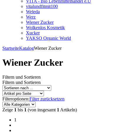
VITA - Bio Lebenmittelhandel e.U
vitalundfitmit100
Weleda
Werz
Wiener Zucker
Wolkenlos Kosmetik
Xucker
YAKSO Organic World
Startseite
Katalog
Wiener Zucker
Wiener Zucker
Filtern und Sortieren
Filtern und Sortieren
Filteroptionen:
Filter zurücksetzen
Zeige
1
bis
1
(von insgesamt
1
Artikeln)
1