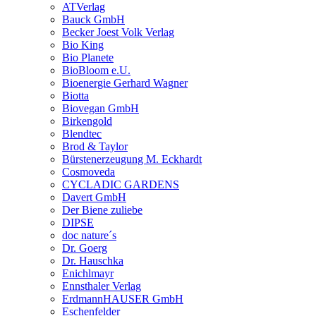
ATVerlag
Bauck GmbH
Becker Joest Volk Verlag
Bio King
Bio Planete
BioBloom e.U.
Bioenergie Gerhard Wagner
Biotta
Biovegan GmbH
Birkengold
Blendtec
Brod & Taylor
Bürstenerzeugung M. Eckhardt
Cosmoveda
CYCLADIC GARDENS
Davert GmbH
Der Biene zuliebe
DIPSE
doc nature´s
Dr. Goerg
Dr. Hauschka
Enichlmayr
Ennsthaler Verlag
ErdmannHAUSER GmbH
Eschenfelder