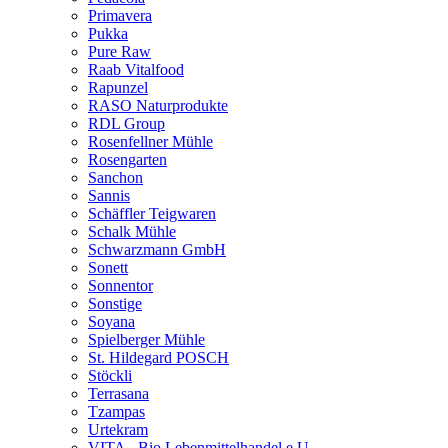
Primavera
Pukka
Pure Raw
Raab Vitalfood
Rapunzel
RASO Naturprodukte
RDL Group
Rosenfellner Mühle
Rosengarten
Sanchon
Sannis
Schäffler Teigwaren
Schalk Mühle
Schwarzmann GmbH
Sonett
Sonnentor
Sonstige
Soyana
Spielberger Mühle
St. Hildegard POSCH
Stöckli
Terrasana
Tzampas
Urtekram
VITA - Bio Lebenmittelhandel e.U