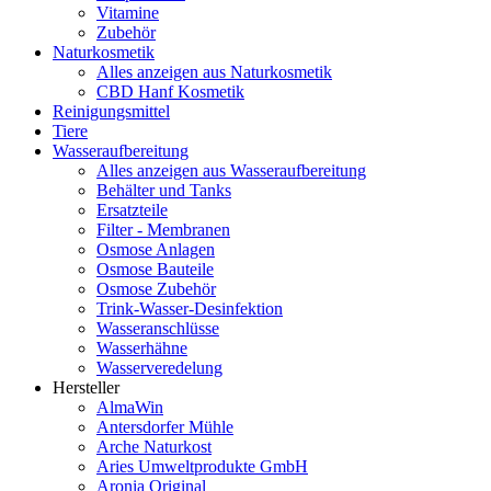
Vitamine
Zubehör
Naturkosmetik
Alles anzeigen aus Naturkosmetik
CBD Hanf Kosmetik
Reinigungsmittel
Tiere
Wasseraufbereitung
Alles anzeigen aus Wasseraufbereitung
Behälter und Tanks
Ersatzteile
Filter - Membranen
Osmose Anlagen
Osmose Bauteile
Osmose Zubehör
Trink-Wasser-Desinfektion
Wasseranschlüsse
Wasserhähne
Wasserveredelung
Hersteller
AlmaWin
Antersdorfer Mühle
Arche Naturkost
Aries Umweltprodukte GmbH
Aronia Original