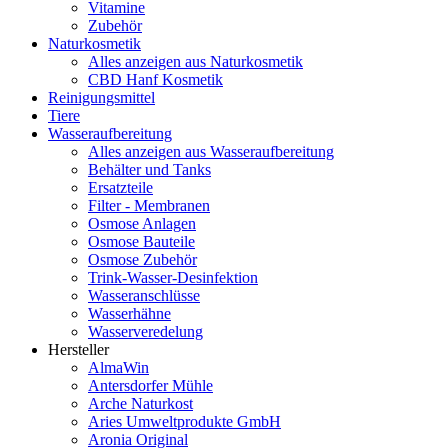
Vitamine
Zubehör
Naturkosmetik
Alles anzeigen aus Naturkosmetik
CBD Hanf Kosmetik
Reinigungsmittel
Tiere
Wasseraufbereitung
Alles anzeigen aus Wasseraufbereitung
Behälter und Tanks
Ersatzteile
Filter - Membranen
Osmose Anlagen
Osmose Bauteile
Osmose Zubehör
Trink-Wasser-Desinfektion
Wasseranschlüsse
Wasserhähne
Wasserveredelung
Hersteller
AlmaWin
Antersdorfer Mühle
Arche Naturkost
Aries Umweltprodukte GmbH
Aronia Original