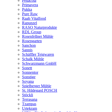
Pedacola
Primavera
Pukka
Pure Raw
Raab Vitalfood
Rapunzel
RASO Naturprodukte
RDL Group
Rosenfellner Mühle
Rosengarten
Sanchon
Sannis
Schäffler Teigwaren
Schalk Mühle
Schwarzmann GmbH
Sonett
Sonnentor
Sonstige
Soyana
Spielberger Mühle
St. Hildegard POSCH
Stöckli
Terrasana
Tzampas
Urtekram