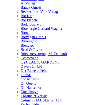
ATVerlag
Bauck GmbH
Becker Joest Volk Verlag
Bio King
Bio Planete
BioBloom e.U.
Bioenergie Gerhard Wagner
Biotta
Biovegan GmbH
Birkengold
Blendtec
Brod & Taylor
Bürstenerzeugung M. Eckhardt
Cosmoveda
CYCLADIC GARDENS
Davert GmbH
Der Biene zuliebe
DIPSE
doc nature´s
Dr. Goerg
Dr. Hauschka
Enichlmayr
Ennsthaler Verlag
ErdmannHAUSER GmbH
Eschenfelder