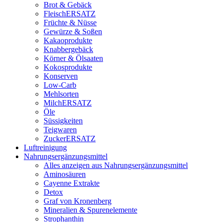
Brot & Gebäck
FleischERSATZ
Früchte & Nüsse
Gewürze & Soßen
Kakaoprodukte
Knabbergebäck
Körner & Ölsaaten
Kokosprodukte
Konserven
Low-Carb
Mehlsorten
MilchERSATZ
Öle
Süssigkeiten
Teigwaren
ZuckerERSATZ
Luftreinigung
Nahrungsergänzungsmittel
Alles anzeigen aus Nahrungsergänzungsmittel
Aminosäuren
Cayenne Extrakte
Detox
Graf von Kronenberg
Mineralien & Spurenelemente
Strophanthin