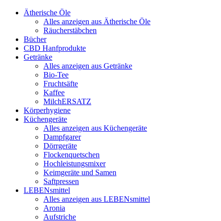
Ätherische Öle
Alles anzeigen aus Ätherische Öle
Räucherstäbchen
Bücher
CBD Hanfprodukte
Getränke
Alles anzeigen aus Getränke
Bio-Tee
Fruchtsäfte
Kaffee
MilchERSATZ
Körperhygiene
Küchengeräte
Alles anzeigen aus Küchengeräte
Dampfgarer
Dörrgeräte
Flockenquetschen
Hochleistungsmixer
Keimgeräte und Samen
Saftpressen
LEBENsmittel
Alles anzeigen aus LEBENsmittel
Aronia
Aufstriche