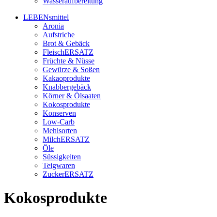
Wasseraufbereitung
LEBENsmittel
Aronia
Aufstriche
Brot & Gebäck
FleischERSATZ
Früchte & Nüsse
Gewürze & Soßen
Kakaoprodukte
Knabbergebäck
Körner & Ölsaaten
Kokosprodukte
Konserven
Low-Carb
Mehlsorten
MilchERSATZ
Öle
Süssigkeiten
Teigwaren
ZuckerERSATZ
Kokosprodukte