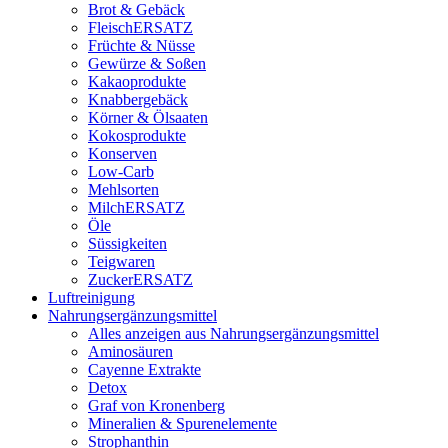
Brot & Gebäck
FleischERSATZ
Früchte & Nüsse
Gewürze & Soßen
Kakaoprodukte
Knabbergebäck
Körner & Ölsaaten
Kokosprodukte
Konserven
Low-Carb
Mehlsorten
MilchERSATZ
Öle
Süssigkeiten
Teigwaren
ZuckerERSATZ
Luftreinigung
Nahrungsergänzungsmittel
Alles anzeigen aus Nahrungsergänzungsmittel
Aminosäuren
Cayenne Extrakte
Detox
Graf von Kronenberg
Mineralien & Spurenelemente
Strophanthin