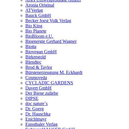
Aronia Original
ATVerlag
Bauck GmbH
Becker Joest Volk Verlag
Bio King
Bio Planete
BioBloom e.U.
Bioenergie Gerhard Wagner
Biotta
Biovegan GmbH
Birkengold
Blendtec
Brod & Taylor
Bürstenerzeugung M. Eckhardt
Cosmoveda
CYCLADIC GARDENS
Davert GmbH
Der Biene zuliebe
DIPSE
doc nature´s
Dr. Goerg
Dr. Hauschka
Enichlmayr
Ennsthaler Verlag