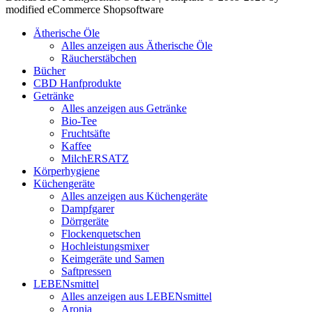
modified eCommerce Shopsoftware
Ätherische Öle
Alles anzeigen aus Ätherische Öle
Räucherstäbchen
Bücher
CBD Hanfprodukte
Getränke
Alles anzeigen aus Getränke
Bio-Tee
Fruchtsäfte
Kaffee
MilchERSATZ
Körperhygiene
Küchengeräte
Alles anzeigen aus Küchengeräte
Dampfgarer
Dörrgeräte
Flockenquetschen
Hochleistungsmixer
Keimgeräte und Samen
Saftpressen
LEBENsmittel
Alles anzeigen aus LEBENsmittel
Aronia