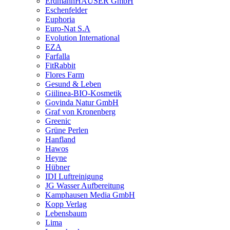
ErdmannHAUSER GmbH
Eschenfelder
Euphoria
Euro-Nat S.A
Evolution International
EZA
Farfalla
FitRabbit
Flores Farm
Gesund & Leben
Giilinea-BIO-Kosmetik
Govinda Natur GmbH
Graf von Kronenberg
Greenic
Grüne Perlen
Hanfland
Hawos
Heyne
Hübner
IDI Luftreinigung
JG Wasser Aufbereitung
Kamphausen Media GmbH
Kopp Verlag
Lebensbaum
Lima