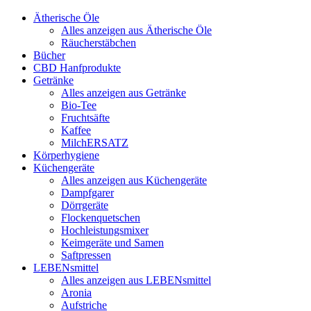
Ätherische Öle
Alles anzeigen aus Ätherische Öle
Räucherstäbchen
Bücher
CBD Hanfprodukte
Getränke
Alles anzeigen aus Getränke
Bio-Tee
Fruchtsäfte
Kaffee
MilchERSATZ
Körperhygiene
Küchengeräte
Alles anzeigen aus Küchengeräte
Dampfgarer
Dörrgeräte
Flockenquetschen
Hochleistungsmixer
Keimgeräte und Samen
Saftpressen
LEBENsmittel
Alles anzeigen aus LEBENsmittel
Aronia
Aufstriche