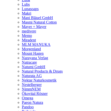
Lubs
Lunasoaps
Makri
Mani Bläuel GmbH
Masmi Natural Cotton
Mayer + Mayer
medivere
Memo
Miradent
MLM MANUKA
Morgenland
Mount Hagen
Narayana Verlag
Natracare
Natumi GmbH
Natural Products & Drugs
Naturata AG
Nektar Naturkosmetik
Nestelberger
NimmNEM
Ökovital Rösner
Omega
Paeon Natura
Pandoo