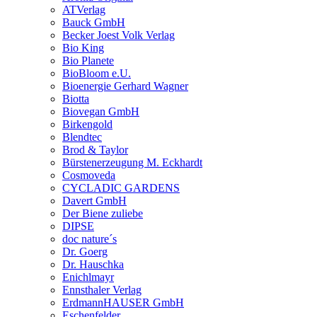
ATVerlag
Bauck GmbH
Becker Joest Volk Verlag
Bio King
Bio Planete
BioBloom e.U.
Bioenergie Gerhard Wagner
Biotta
Biovegan GmbH
Birkengold
Blendtec
Brod & Taylor
Bürstenerzeugung M. Eckhardt
Cosmoveda
CYCLADIC GARDENS
Davert GmbH
Der Biene zuliebe
DIPSE
doc nature´s
Dr. Goerg
Dr. Hauschka
Enichlmayr
Ennsthaler Verlag
ErdmannHAUSER GmbH
Eschenfelder