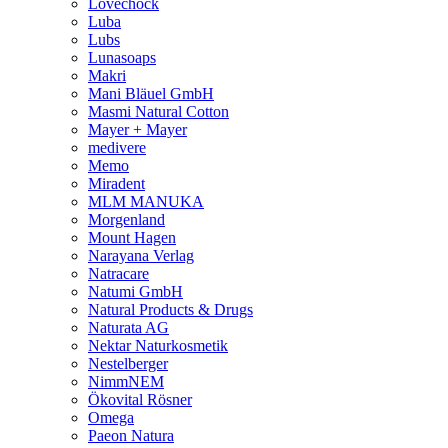
Lovechock
Luba
Lubs
Lunasoaps
Makri
Mani Bläuel GmbH
Masmi Natural Cotton
Mayer + Mayer
medivere
Memo
Miradent
MLM MANUKA
Morgenland
Mount Hagen
Narayana Verlag
Natracare
Natumi GmbH
Natural Products & Drugs
Naturata AG
Nektar Naturkosmetik
Nestelberger
NimmNEM
Ökovital Rösner
Omega
Paeon Natura