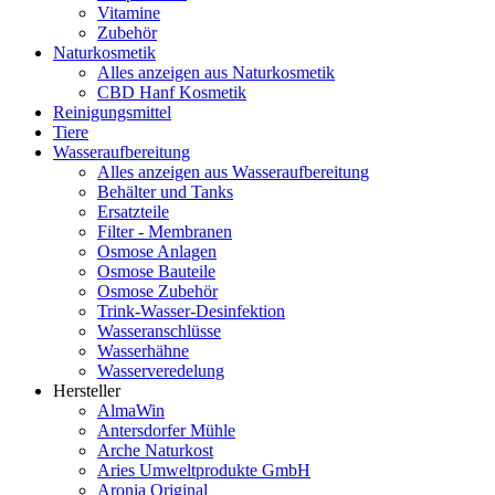
Vitamine
Zubehör
Naturkosmetik
Alles anzeigen aus Naturkosmetik
CBD Hanf Kosmetik
Reinigungsmittel
Tiere
Wasseraufbereitung
Alles anzeigen aus Wasseraufbereitung
Behälter und Tanks
Ersatzteile
Filter - Membranen
Osmose Anlagen
Osmose Bauteile
Osmose Zubehör
Trink-Wasser-Desinfektion
Wasseranschlüsse
Wasserhähne
Wasserveredelung
Hersteller
AlmaWin
Antersdorfer Mühle
Arche Naturkost
Aries Umweltprodukte GmbH
Aronia Original