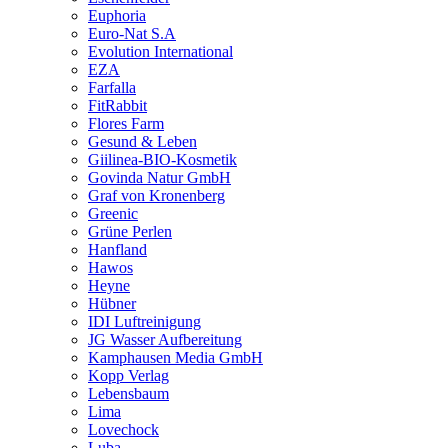
Euphoria
Euro-Nat S.A
Evolution International
EZA
Farfalla
FitRabbit
Flores Farm
Gesund & Leben
Giilinea-BIO-Kosmetik
Govinda Natur GmbH
Graf von Kronenberg
Greenic
Grüne Perlen
Hanfland
Hawos
Heyne
Hübner
IDI Luftreinigung
JG Wasser Aufbereitung
Kamphausen Media GmbH
Kopp Verlag
Lebensbaum
Lima
Lovechock
Luba