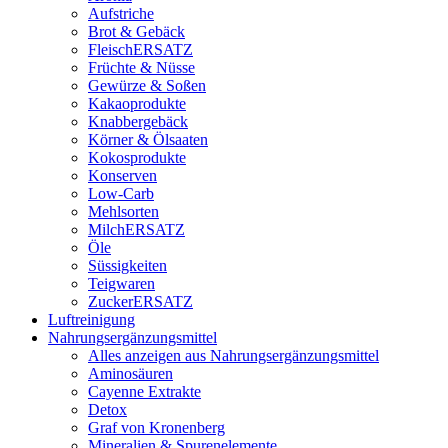
Aufstriche
Brot & Gebäck
FleischERSATZ
Früchte & Nüsse
Gewürze & Soßen
Kakaoprodukte
Knabbergebäck
Körner & Ölsaaten
Kokosprodukte
Konserven
Low-Carb
Mehlsorten
MilchERSATZ
Öle
Süssigkeiten
Teigwaren
ZuckerERSATZ
Luftreinigung
Nahrungsergänzungsmittel
Alles anzeigen aus Nahrungsergänzungsmittel
Aminosäuren
Cayenne Extrakte
Detox
Graf von Kronenberg
Mineralien & Spurenelemente