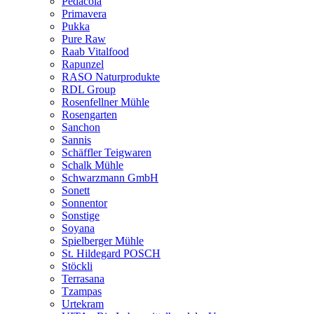
Pedacola
Primavera
Pukka
Pure Raw
Raab Vitalfood
Rapunzel
RASO Naturprodukte
RDL Group
Rosenfellner Mühle
Rosengarten
Sanchon
Sannis
Schäffler Teigwaren
Schalk Mühle
Schwarzmann GmbH
Sonett
Sonnentor
Sonstige
Soyana
Spielberger Mühle
St. Hildegard POSCH
Stöckli
Terrasana
Tzampas
Urtekram