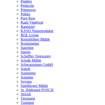
Pandoo
Pedacola
Primavera
Pukka
Pure Raw
Raab Vitalfood
Rapunzel
RASO Naturprodukte
RDL Group
Rosenfellner Mühle
Rosengarten
Sanchon
Sannis
Schäffler Teigwaren
Schalk Mühle
Schwarzmann GmbH
Sonett
Sonnentor
Sonstige
Soyana
Spielberger Mühle
St. Hildegard POSCH
Stöckli
Terrasana
Tzampas