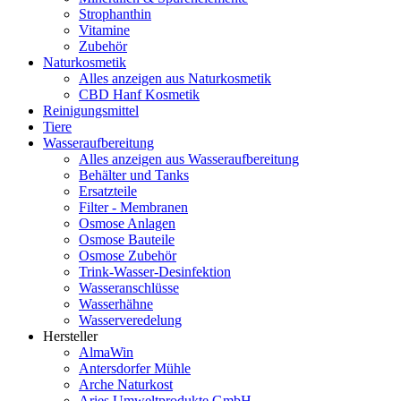
Strophanthin
Vitamine
Zubehör
Naturkosmetik
Alles anzeigen aus Naturkosmetik
CBD Hanf Kosmetik
Reinigungsmittel
Tiere
Wasseraufbereitung
Alles anzeigen aus Wasseraufbereitung
Behälter und Tanks
Ersatzteile
Filter - Membranen
Osmose Anlagen
Osmose Bauteile
Osmose Zubehör
Trink-Wasser-Desinfektion
Wasseranschlüsse
Wasserhähne
Wasserveredelung
Hersteller
AlmaWin
Antersdorfer Mühle
Arche Naturkost
Aries Umweltprodukte GmbH