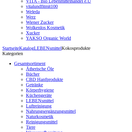
VITA - Bio Lebenmittelhandel e.U
vitalundfitmit100
Weleda
Werz
Wiener Zucker
Wolkenlos Kosmetik
Xucker
YAKSO Organic World
Startseite
Katalog
LEBENsmittel
Kokosprodukte
Kategorien
Gesamtsortiment
Ätherische Öle
Bücher
CBD Hanfprodukte
Getränke
Körperhygiene
Küchengeräte
LEBENsmittel
Luftreinigung
Nahrungsergänzungsmittel
Naturkosmetik
Reinigungsmittel
Tiere