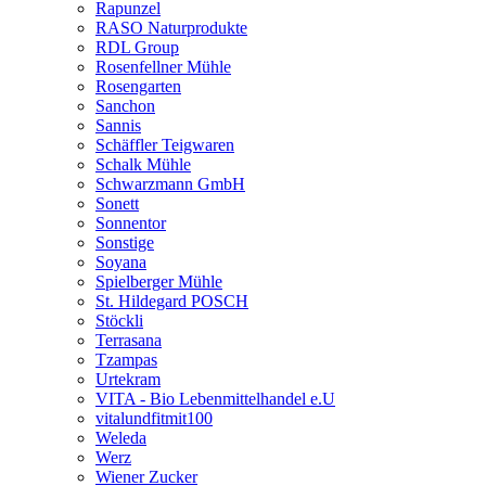
Rapunzel
RASO Naturprodukte
RDL Group
Rosenfellner Mühle
Rosengarten
Sanchon
Sannis
Schäffler Teigwaren
Schalk Mühle
Schwarzmann GmbH
Sonett
Sonnentor
Sonstige
Soyana
Spielberger Mühle
St. Hildegard POSCH
Stöckli
Terrasana
Tzampas
Urtekram
VITA - Bio Lebenmittelhandel e.U
vitalundfitmit100
Weleda
Werz
Wiener Zucker