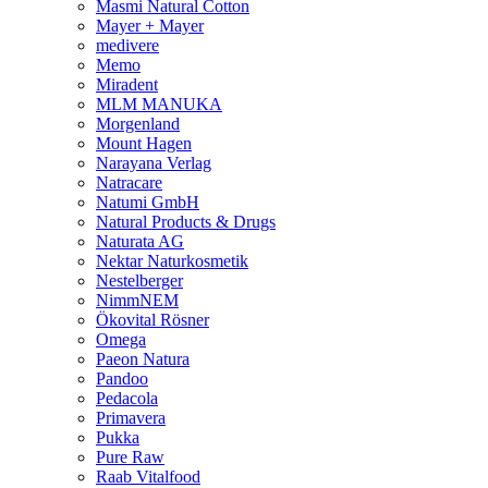
Masmi Natural Cotton
Mayer + Mayer
medivere
Memo
Miradent
MLM MANUKA
Morgenland
Mount Hagen
Narayana Verlag
Natracare
Natumi GmbH
Natural Products & Drugs
Naturata AG
Nektar Naturkosmetik
Nestelberger
NimmNEM
Ökovital Rösner
Omega
Paeon Natura
Pandoo
Pedacola
Primavera
Pukka
Pure Raw
Raab Vitalfood