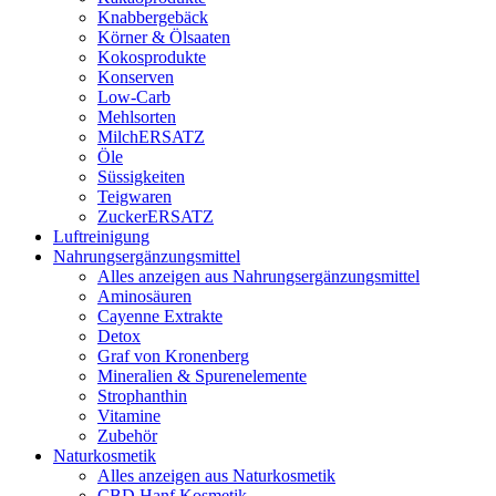
Knabbergebäck
Körner & Ölsaaten
Kokosprodukte
Konserven
Low-Carb
Mehlsorten
MilchERSATZ
Öle
Süssigkeiten
Teigwaren
ZuckerERSATZ
Luftreinigung
Nahrungsergänzungsmittel
Alles anzeigen aus Nahrungsergänzungsmittel
Aminosäuren
Cayenne Extrakte
Detox
Graf von Kronenberg
Mineralien & Spurenelemente
Strophanthin
Vitamine
Zubehör
Naturkosmetik
Alles anzeigen aus Naturkosmetik
CBD Hanf Kosmetik