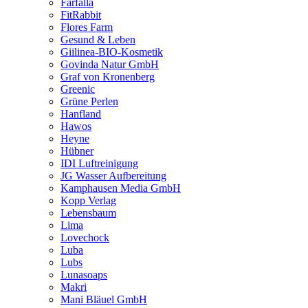
Farfalla
FitRabbit
Flores Farm
Gesund & Leben
Giilinea-BIO-Kosmetik
Govinda Natur GmbH
Graf von Kronenberg
Greenic
Grüne Perlen
Hanfland
Hawos
Heyne
Hübner
IDI Luftreinigung
JG Wasser Aufbereitung
Kamphausen Media GmbH
Kopp Verlag
Lebensbaum
Lima
Lovechock
Luba
Lubs
Lunasoaps
Makri
Mani Bläuel GmbH