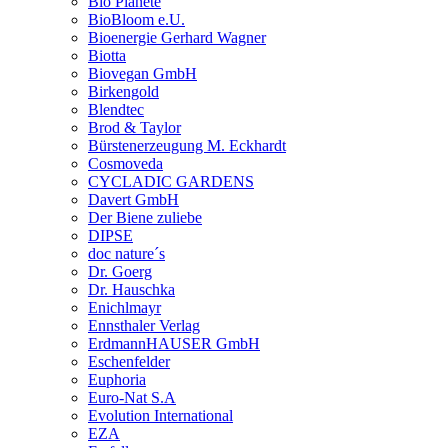
Bio Planete
BioBloom e.U.
Bioenergie Gerhard Wagner
Biotta
Biovegan GmbH
Birkengold
Blendtec
Brod & Taylor
Bürstenerzeugung M. Eckhardt
Cosmoveda
CYCLADIC GARDENS
Davert GmbH
Der Biene zuliebe
DIPSE
doc nature´s
Dr. Goerg
Dr. Hauschka
Enichlmayr
Ennsthaler Verlag
ErdmannHAUSER GmbH
Eschenfelder
Euphoria
Euro-Nat S.A
Evolution International
EZA