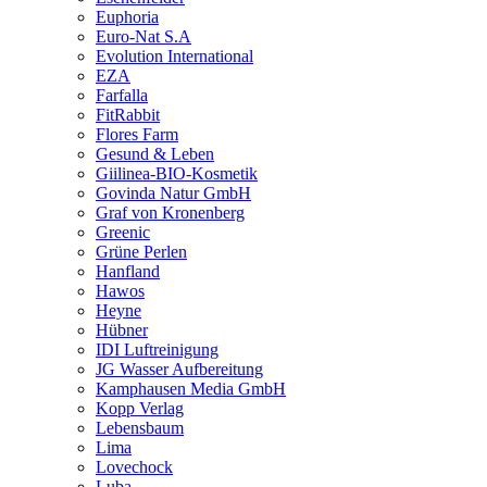
Euphoria
Euro-Nat S.A
Evolution International
EZA
Farfalla
FitRabbit
Flores Farm
Gesund & Leben
Giilinea-BIO-Kosmetik
Govinda Natur GmbH
Graf von Kronenberg
Greenic
Grüne Perlen
Hanfland
Hawos
Heyne
Hübner
IDI Luftreinigung
JG Wasser Aufbereitung
Kamphausen Media GmbH
Kopp Verlag
Lebensbaum
Lima
Lovechock
Luba