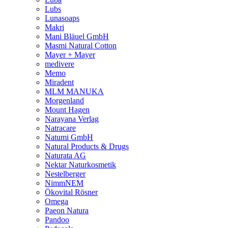
Lubs
Lunasoaps
Makri
Mani Bläuel GmbH
Masmi Natural Cotton
Mayer + Mayer
medivere
Memo
Miradent
MLM MANUKA
Morgenland
Mount Hagen
Narayana Verlag
Natracare
Natumi GmbH
Natural Products & Drugs
Naturata AG
Nektar Naturkosmetik
Nestelberger
NimmNEM
Ökovital Rösner
Omega
Paeon Natura
Pandoo