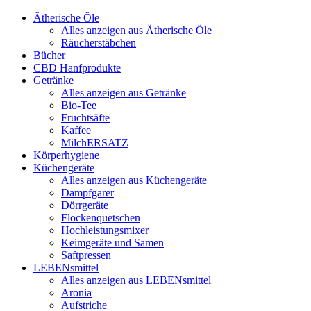
Ätherische Öle
Alles anzeigen aus Ätherische Öle
Räucherstäbchen
Bücher
CBD Hanfprodukte
Getränke
Alles anzeigen aus Getränke
Bio-Tee
Fruchtsäfte
Kaffee
MilchERSATZ
Körperhygiene
Küchengeräte
Alles anzeigen aus Küchengeräte
Dampfgarer
Dörrgeräte
Flockenquetschen
Hochleistungsmixer
Keimgeräte und Samen
Saftpressen
LEBENsmittel
Alles anzeigen aus LEBENsmittel
Aronia
Aufstriche