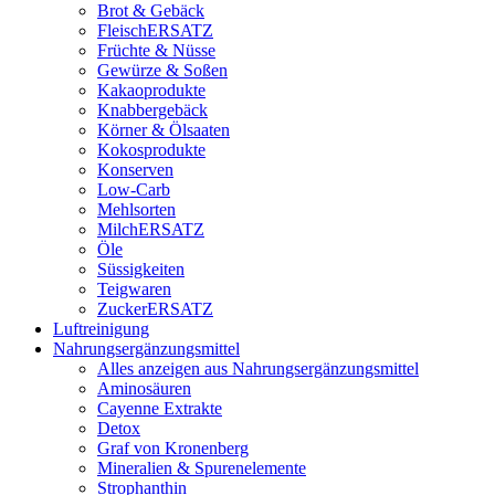
Brot & Gebäck
FleischERSATZ
Früchte & Nüsse
Gewürze & Soßen
Kakaoprodukte
Knabbergebäck
Körner & Ölsaaten
Kokosprodukte
Konserven
Low-Carb
Mehlsorten
MilchERSATZ
Öle
Süssigkeiten
Teigwaren
ZuckerERSATZ
Luftreinigung
Nahrungsergänzungsmittel
Alles anzeigen aus Nahrungsergänzungsmittel
Aminosäuren
Cayenne Extrakte
Detox
Graf von Kronenberg
Mineralien & Spurenelemente
Strophanthin