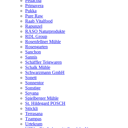
Pedacola
Primavera
Pukka
Pure Raw
Raab Vitalfood
Rapunzel
RASO Naturprodukte
RDL Group
Rosenfellner Mühle
Rosengarten
Sanchon
Sannis
Schäffler Teigwaren
Schalk Mühle
Schwarzmann GmbH
Sonett
Sonnentor
Sonstige
Soyana
Spielberger Mühle
St. Hildegard POSCH
Stöckli
Terrasana
Tzampas
Urtekram