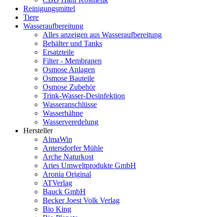
Reinigungsmittel
Tiere
Wasseraufbereitung
Alles anzeigen aus Wasseraufbereitung
Behälter und Tanks
Ersatzteile
Filter - Membranen
Osmose Anlagen
Osmose Bauteile
Osmose Zubehör
Trink-Wasser-Desinfektion
Wasseranschlüsse
Wasserhähne
Wasserveredelung
Hersteller
AlmaWin
Antersdorfer Mühle
Arche Naturkost
Aries Umweltprodukte GmbH
Aronia Original
ATVerlag
Bauck GmbH
Becker Joest Volk Verlag
Bio King