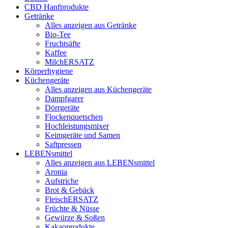
CBD Hanfprodukte
Getränke
Alles anzeigen aus Getränke
Bio-Tee
Fruchtsäfte
Kaffee
MilchERSATZ
Körperhygiene
Küchengeräte
Alles anzeigen aus Küchengeräte
Dampfgarer
Dörrgeräte
Flockenquetschen
Hochleistungsmixer
Keimgeräte und Samen
Saftpressen
LEBENsmittel
Alles anzeigen aus LEBENsmittel
Aronia
Aufstriche
Brot & Gebäck
FleischERSATZ
Früchte & Nüsse
Gewürze & Soßen
Kakaoprodukte