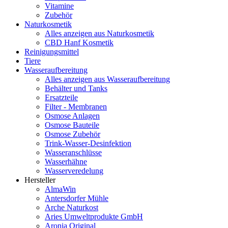
Vitamine
Zubehör
Naturkosmetik
Alles anzeigen aus Naturkosmetik
CBD Hanf Kosmetik
Reinigungsmittel
Tiere
Wasseraufbereitung
Alles anzeigen aus Wasseraufbereitung
Behälter und Tanks
Ersatzteile
Filter - Membranen
Osmose Anlagen
Osmose Bauteile
Osmose Zubehör
Trink-Wasser-Desinfektion
Wasseranschlüsse
Wasserhähne
Wasserveredelung
Hersteller
AlmaWin
Antersdorfer Mühle
Arche Naturkost
Aries Umweltprodukte GmbH
Aronia Original