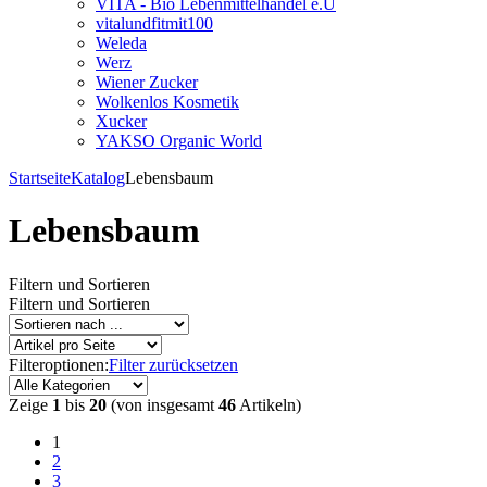
VITA - Bio Lebenmittelhandel e.U
vitalundfitmit100
Weleda
Werz
Wiener Zucker
Wolkenlos Kosmetik
Xucker
YAKSO Organic World
Startseite
Katalog
Lebensbaum
Lebensbaum
Filtern und Sortieren
Filtern und Sortieren
Filteroptionen:
Filter zurücksetzen
Zeige
1
bis
20
(von insgesamt
46
Artikeln)
1
2
3