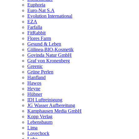
Euphoria
Euro-Nat S.A
Evolution International
EZA
Farfalla
FitRabbit
Flores Farm
Gesund & Leben
Giilinea-BIO-Kosmetik
Govinda Natur GmbH
Graf von Kronenberg
Greenic
Grüne Perlen
Hanfland
Hawos
Heyne
Hübner
IDI Luftreinigung
JG Wasser Aufbereitung
Kamphausen Media GmbH
Kopp Verlag
Lebensbaum
Lima
Lovechock
Luba