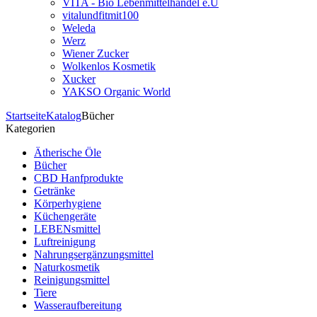
VITA - Bio Lebenmittelhandel e.U
vitalundfitmit100
Weleda
Werz
Wiener Zucker
Wolkenlos Kosmetik
Xucker
YAKSO Organic World
Startseite
Katalog
Bücher
Kategorien
Ätherische Öle
Bücher
CBD Hanfprodukte
Getränke
Körperhygiene
Küchengeräte
LEBENsmittel
Luftreinigung
Nahrungsergänzungsmittel
Naturkosmetik
Reinigungsmittel
Tiere
Wasseraufbereitung