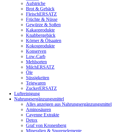
Aufstriche
Brot & Gebäck
FleischERSATZ
Früchte & Nüsse
Gewürze & Soßen
Kakaoprodukte
Knabbergebäck
Körner & Ölsaaten
Kokosprodukte
Konserven
Low-Carb
Mehlsorten
MilchERSATZ
Öle
Süssigkeiten
Teigwaren
ZuckerERSATZ
Luftreinigung
Nahrungsergänzungsmittel
Alles anzeigen aus Nahrungsergänzungsmittel
Aminosäuren
Cayenne Extrakte
Detox
Graf von Kronenberg
Mineralien & Spurenelemente