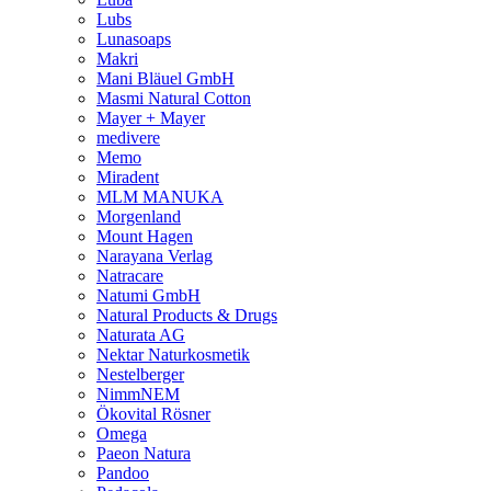
Lubs
Lunasoaps
Makri
Mani Bläuel GmbH
Masmi Natural Cotton
Mayer + Mayer
medivere
Memo
Miradent
MLM MANUKA
Morgenland
Mount Hagen
Narayana Verlag
Natracare
Natumi GmbH
Natural Products & Drugs
Naturata AG
Nektar Naturkosmetik
Nestelberger
NimmNEM
Ökovital Rösner
Omega
Paeon Natura
Pandoo