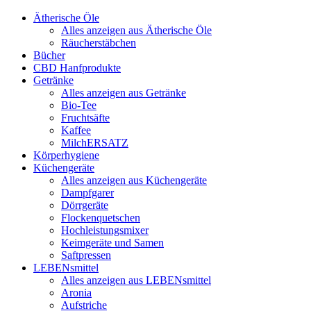
Ätherische Öle
Alles anzeigen aus Ätherische Öle
Räucherstäbchen
Bücher
CBD Hanfprodukte
Getränke
Alles anzeigen aus Getränke
Bio-Tee
Fruchtsäfte
Kaffee
MilchERSATZ
Körperhygiene
Küchengeräte
Alles anzeigen aus Küchengeräte
Dampfgarer
Dörrgeräte
Flockenquetschen
Hochleistungsmixer
Keimgeräte und Samen
Saftpressen
LEBENsmittel
Alles anzeigen aus LEBENsmittel
Aronia
Aufstriche