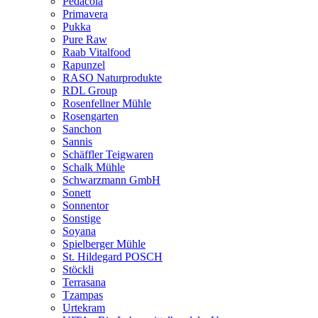
Pedacola
Primavera
Pukka
Pure Raw
Raab Vitalfood
Rapunzel
RASO Naturprodukte
RDL Group
Rosenfellner Mühle
Rosengarten
Sanchon
Sannis
Schäffler Teigwaren
Schalk Mühle
Schwarzmann GmbH
Sonett
Sonnentor
Sonstige
Soyana
Spielberger Mühle
St. Hildegard POSCH
Stöckli
Terrasana
Tzampas
Urtekram