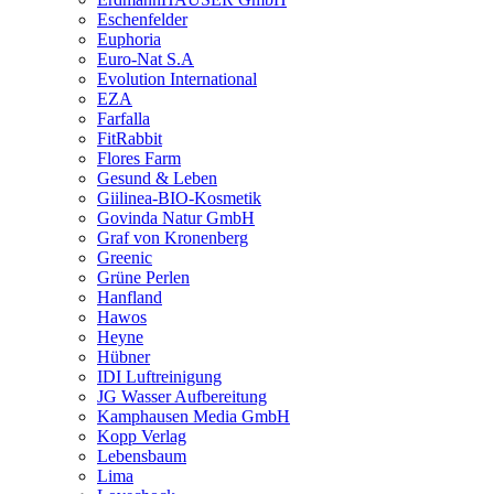
Eschenfelder
Euphoria
Euro-Nat S.A
Evolution International
EZA
Farfalla
FitRabbit
Flores Farm
Gesund & Leben
Giilinea-BIO-Kosmetik
Govinda Natur GmbH
Graf von Kronenberg
Greenic
Grüne Perlen
Hanfland
Hawos
Heyne
Hübner
IDI Luftreinigung
JG Wasser Aufbereitung
Kamphausen Media GmbH
Kopp Verlag
Lebensbaum
Lima