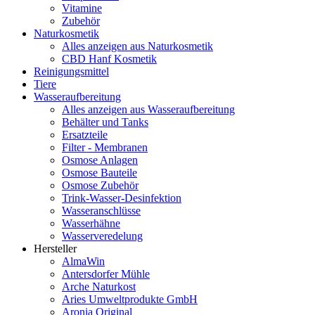
Vitamine
Zubehör
Naturkosmetik
Alles anzeigen aus Naturkosmetik
CBD Hanf Kosmetik
Reinigungsmittel
Tiere
Wasseraufbereitung
Alles anzeigen aus Wasseraufbereitung
Behälter und Tanks
Ersatzteile
Filter - Membranen
Osmose Anlagen
Osmose Bauteile
Osmose Zubehör
Trink-Wasser-Desinfektion
Wasseranschlüsse
Wasserhähne
Wasserveredelung
Hersteller
AlmaWin
Antersdorfer Mühle
Arche Naturkost
Aries Umweltprodukte GmbH
Aronia Original