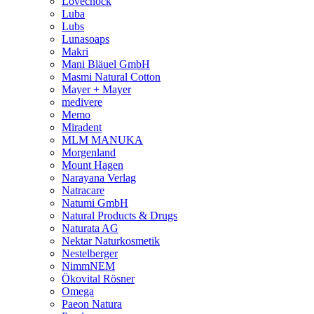
Lovechock
Luba
Lubs
Lunasoaps
Makri
Mani Bläuel GmbH
Masmi Natural Cotton
Mayer + Mayer
medivere
Memo
Miradent
MLM MANUKA
Morgenland
Mount Hagen
Narayana Verlag
Natracare
Natumi GmbH
Natural Products & Drugs
Naturata AG
Nektar Naturkosmetik
Nestelberger
NimmNEM
Ökovital Rösner
Omega
Paeon Natura