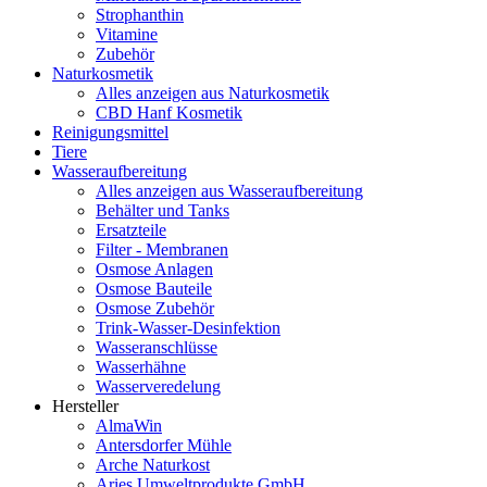
Strophanthin
Vitamine
Zubehör
Naturkosmetik
Alles anzeigen aus Naturkosmetik
CBD Hanf Kosmetik
Reinigungsmittel
Tiere
Wasseraufbereitung
Alles anzeigen aus Wasseraufbereitung
Behälter und Tanks
Ersatzteile
Filter - Membranen
Osmose Anlagen
Osmose Bauteile
Osmose Zubehör
Trink-Wasser-Desinfektion
Wasseranschlüsse
Wasserhähne
Wasserveredelung
Hersteller
AlmaWin
Antersdorfer Mühle
Arche Naturkost
Aries Umweltprodukte GmbH