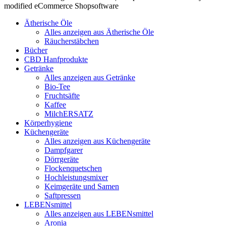
modified eCommerce Shopsoftware
Ätherische Öle
Alles anzeigen aus Ätherische Öle
Räucherstäbchen
Bücher
CBD Hanfprodukte
Getränke
Alles anzeigen aus Getränke
Bio-Tee
Fruchtsäfte
Kaffee
MilchERSATZ
Körperhygiene
Küchengeräte
Alles anzeigen aus Küchengeräte
Dampfgarer
Dörrgeräte
Flockenquetschen
Hochleistungsmixer
Keimgeräte und Samen
Saftpressen
LEBENsmittel
Alles anzeigen aus LEBENsmittel
Aronia