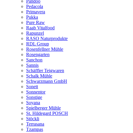
Pandoo
Pedacola
Primavera
Pukka
Pure Raw
Raab Vitalfood
Rapunzel
RASO Naturprodukte
RDL Group
Rosenfellner Mühle
Rosengarten
Sanchon
Sannis
Schäffler Teigwaren
Schalk Mühle
Schwarzmann GmbH
Sonett
Sonnentor
Sonstige
Soyana
Spielberger Mühle
St. Hildegard POSCH
Stöckli
Terrasana
Tzampas