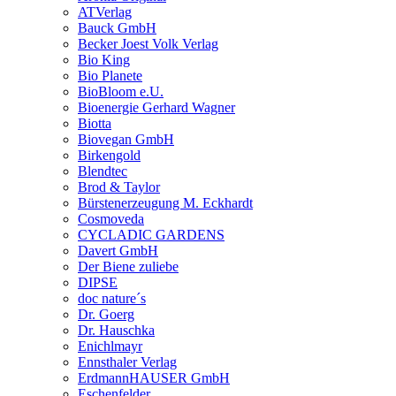
ATVerlag
Bauck GmbH
Becker Joest Volk Verlag
Bio King
Bio Planete
BioBloom e.U.
Bioenergie Gerhard Wagner
Biotta
Biovegan GmbH
Birkengold
Blendtec
Brod & Taylor
Bürstenerzeugung M. Eckhardt
Cosmoveda
CYCLADIC GARDENS
Davert GmbH
Der Biene zuliebe
DIPSE
doc nature´s
Dr. Goerg
Dr. Hauschka
Enichlmayr
Ennsthaler Verlag
ErdmannHAUSER GmbH
Eschenfelder