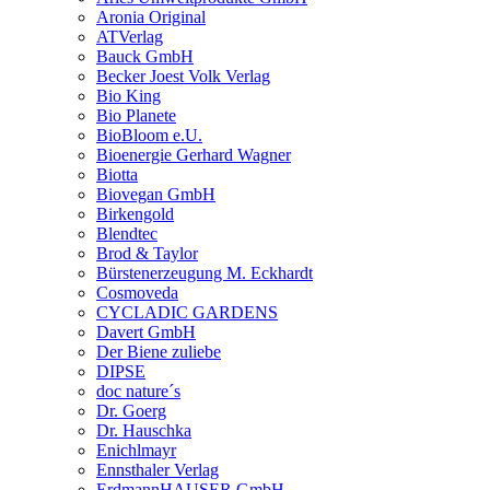
Aronia Original
ATVerlag
Bauck GmbH
Becker Joest Volk Verlag
Bio King
Bio Planete
BioBloom e.U.
Bioenergie Gerhard Wagner
Biotta
Biovegan GmbH
Birkengold
Blendtec
Brod & Taylor
Bürstenerzeugung M. Eckhardt
Cosmoveda
CYCLADIC GARDENS
Davert GmbH
Der Biene zuliebe
DIPSE
doc nature´s
Dr. Goerg
Dr. Hauschka
Enichlmayr
Ennsthaler Verlag
ErdmannHAUSER GmbH