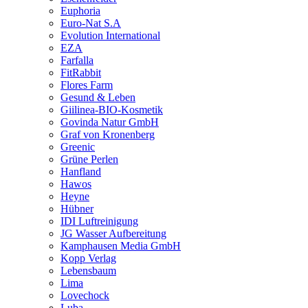
Euphoria
Euro-Nat S.A
Evolution International
EZA
Farfalla
FitRabbit
Flores Farm
Gesund & Leben
Giilinea-BIO-Kosmetik
Govinda Natur GmbH
Graf von Kronenberg
Greenic
Grüne Perlen
Hanfland
Hawos
Heyne
Hübner
IDI Luftreinigung
JG Wasser Aufbereitung
Kamphausen Media GmbH
Kopp Verlag
Lebensbaum
Lima
Lovechock
Luba