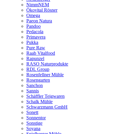
NimmNEM
Ökovital Rösner
Omega
Paeon Natura
Pandoo
Pedacola
Primavera
Pukka
Pure Raw
Raab Vitalfood
Rapunzel
RASO Naturprodukte
RDL Group
Rosenfellner Mühle
Rosengarten
Sanchon
Sannis
Schäffler Teigwaren
Schalk Mühle
Schwarzmann GmbH
Sonett
Sonnentor
Sonstige
Soyana
Spielberger Mühle