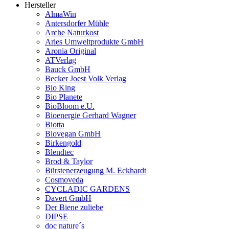
Hersteller
AlmaWin
Antersdorfer Mühle
Arche Naturkost
Aries Umweltprodukte GmbH
Aronia Original
ATVerlag
Bauck GmbH
Becker Joest Volk Verlag
Bio King
Bio Planete
BioBloom e.U.
Bioenergie Gerhard Wagner
Biotta
Biovegan GmbH
Birkengold
Blendtec
Brod & Taylor
Bürstenerzeugung M. Eckhardt
Cosmoveda
CYCLADIC GARDENS
Davert GmbH
Der Biene zuliebe
DIPSE
doc nature´s