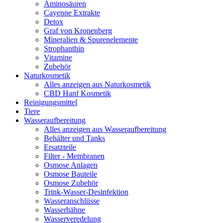
Aminosäuren
Cayenne Extrakte
Detox
Graf von Kronenberg
Mineralien & Spurenelemente
Strophanthin
Vitamine
Zubehör
Naturkosmetik
Alles anzeigen aus Naturkosmetik
CBD Hanf Kosmetik
Reinigungsmittel
Tiere
Wasseraufbereitung
Alles anzeigen aus Wasseraufbereitung
Behälter und Tanks
Ersatzteile
Filter - Membranen
Osmose Anlagen
Osmose Bauteile
Osmose Zubehör
Trink-Wasser-Desinfektion
Wasseranschlüsse
Wasserhähne
Wasserveredelung