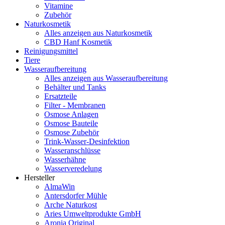
Vitamine
Zubehör
Naturkosmetik
Alles anzeigen aus Naturkosmetik
CBD Hanf Kosmetik
Reinigungsmittel
Tiere
Wasseraufbereitung
Alles anzeigen aus Wasseraufbereitung
Behälter und Tanks
Ersatzteile
Filter - Membranen
Osmose Anlagen
Osmose Bauteile
Osmose Zubehör
Trink-Wasser-Desinfektion
Wasseranschlüsse
Wasserhähne
Wasserveredelung
Hersteller
AlmaWin
Antersdorfer Mühle
Arche Naturkost
Aries Umweltprodukte GmbH
Aronia Original