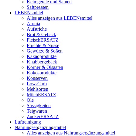
Keimgeräte und Samen
Saftpressen
LEBENsmittel
Alles anzeigen aus LEBENsmittel
Aronia
Aufstriche
Brot & Gebäck
FleischERSATZ
Früchte & Nüsse
Gewürze & Soßen
Kakaoprodukte
Knabbergebäck
Körner & Ölsaaten
Kokosprodukte
Konserven
Low-Carb
Mehlsorten
MilchERSATZ
Öle
Süssigkeiten
Teigwaren
ZuckerERSATZ
Luftreinigung
Nahrungsergänzungsmittel
Alles anzeigen aus Nahrungsergänzungsmittel