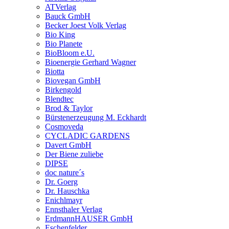
ATVerlag
Bauck GmbH
Becker Joest Volk Verlag
Bio King
Bio Planete
BioBloom e.U.
Bioenergie Gerhard Wagner
Biotta
Biovegan GmbH
Birkengold
Blendtec
Brod & Taylor
Bürstenerzeugung M. Eckhardt
Cosmoveda
CYCLADIC GARDENS
Davert GmbH
Der Biene zuliebe
DIPSE
doc nature´s
Dr. Goerg
Dr. Hauschka
Enichlmayr
Ennsthaler Verlag
ErdmannHAUSER GmbH
Eschenfelder