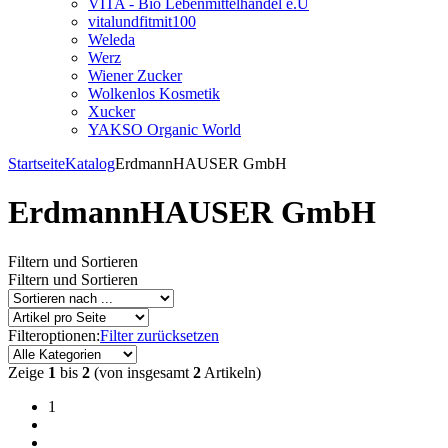
VITA - Bio Lebenmittelhandel e.U
vitalundfitmit100
Weleda
Werz
Wiener Zucker
Wolkenlos Kosmetik
Xucker
YAKSO Organic World
Startseite
Katalog
ErdmannHAUSER GmbH
ErdmannHAUSER GmbH
Filtern und Sortieren
Filtern und Sortieren
Filteroptionen:
Filter zurücksetzen
Zeige
1
bis
2
(von insgesamt
2
Artikeln)
1