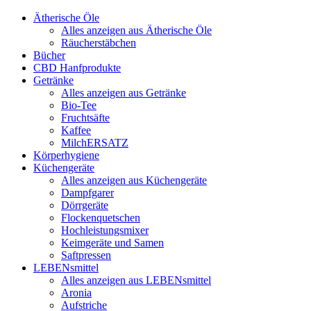
Ätherische Öle
Alles anzeigen aus Ätherische Öle
Räucherstäbchen
Bücher
CBD Hanfprodukte
Getränke
Alles anzeigen aus Getränke
Bio-Tee
Fruchtsäfte
Kaffee
MilchERSATZ
Körperhygiene
Küchengeräte
Alles anzeigen aus Küchengeräte
Dampfgarer
Dörrgeräte
Flockenquetschen
Hochleistungsmixer
Keimgeräte und Samen
Saftpressen
LEBENsmittel
Alles anzeigen aus LEBENsmittel
Aronia
Aufstriche