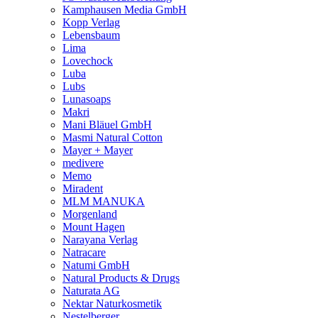
Kamphausen Media GmbH
Kopp Verlag
Lebensbaum
Lima
Lovechock
Luba
Lubs
Lunasoaps
Makri
Mani Bläuel GmbH
Masmi Natural Cotton
Mayer + Mayer
medivere
Memo
Miradent
MLM MANUKA
Morgenland
Mount Hagen
Narayana Verlag
Natracare
Natumi GmbH
Natural Products & Drugs
Naturata AG
Nektar Naturkosmetik
Nestelberger