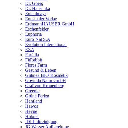
Dr. Goerg
Dr. Hauschka
Enichlmayr
Ennsthaler Verlag
ErdmannHAUSER GmbH
Eschenfelder
Euphoria
Euro-Nat S.A
Evolution International
EZA
Farfalla
FitRabbit
Flores Farm
Gesund & Leben
Giilinea-BIO-Kosmetik
Govinda Natur GmbH
Graf von Kronenberg
Greenic
Grüne Perlen
Hanfland
Hawos
Heyne
Hübner
IDI Luftreinigung
JG Wasser Aufbereitung