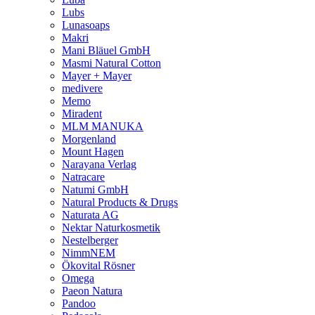
Lubs
Lunasoaps
Makri
Mani Bläuel GmbH
Masmi Natural Cotton
Mayer + Mayer
medivere
Memo
Miradent
MLM MANUKA
Morgenland
Mount Hagen
Narayana Verlag
Natracare
Natumi GmbH
Natural Products & Drugs
Naturata AG
Nektar Naturkosmetik
Nestelberger
NimmNEM
Ökovital Rösner
Omega
Paeon Natura
Pandoo