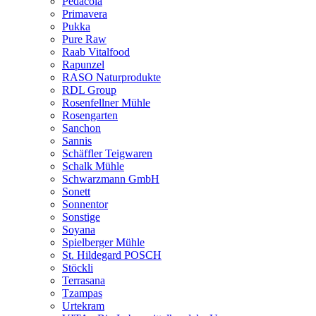
Pedacola
Primavera
Pukka
Pure Raw
Raab Vitalfood
Rapunzel
RASO Naturprodukte
RDL Group
Rosenfellner Mühle
Rosengarten
Sanchon
Sannis
Schäffler Teigwaren
Schalk Mühle
Schwarzmann GmbH
Sonett
Sonnentor
Sonstige
Soyana
Spielberger Mühle
St. Hildegard POSCH
Stöckli
Terrasana
Tzampas
Urtekram