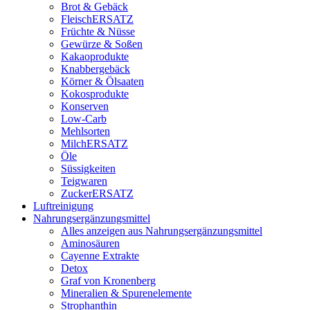
Brot & Gebäck
FleischERSATZ
Früchte & Nüsse
Gewürze & Soßen
Kakaoprodukte
Knabbergebäck
Körner & Ölsaaten
Kokosprodukte
Konserven
Low-Carb
Mehlsorten
MilchERSATZ
Öle
Süssigkeiten
Teigwaren
ZuckerERSATZ
Luftreinigung
Nahrungsergänzungsmittel
Alles anzeigen aus Nahrungsergänzungsmittel
Aminosäuren
Cayenne Extrakte
Detox
Graf von Kronenberg
Mineralien & Spurenelemente
Strophanthin