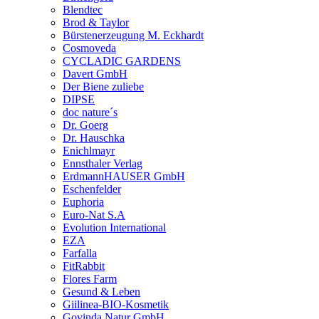
Blendtec
Brod & Taylor
Bürstenerzeugung M. Eckhardt
Cosmoveda
CYCLADIC GARDENS
Davert GmbH
Der Biene zuliebe
DIPSE
doc nature´s
Dr. Goerg
Dr. Hauschka
Enichlmayr
Ennsthaler Verlag
ErdmannHAUSER GmbH
Eschenfelder
Euphoria
Euro-Nat S.A
Evolution International
EZA
Farfalla
FitRabbit
Flores Farm
Gesund & Leben
Giilinea-BIO-Kosmetik
Govinda Natur GmbH