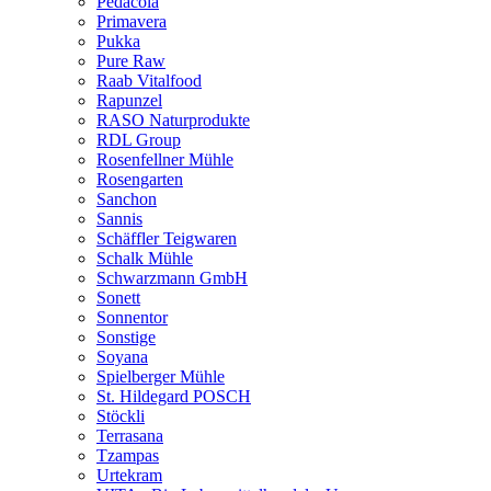
Pedacola
Primavera
Pukka
Pure Raw
Raab Vitalfood
Rapunzel
RASO Naturprodukte
RDL Group
Rosenfellner Mühle
Rosengarten
Sanchon
Sannis
Schäffler Teigwaren
Schalk Mühle
Schwarzmann GmbH
Sonett
Sonnentor
Sonstige
Soyana
Spielberger Mühle
St. Hildegard POSCH
Stöckli
Terrasana
Tzampas
Urtekram