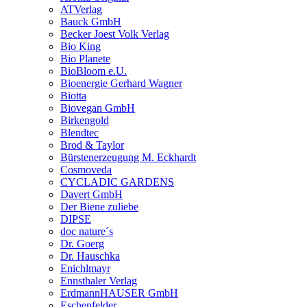
ATVerlag
Bauck GmbH
Becker Joest Volk Verlag
Bio King
Bio Planete
BioBloom e.U.
Bioenergie Gerhard Wagner
Biotta
Biovegan GmbH
Birkengold
Blendtec
Brod & Taylor
Bürstenerzeugung M. Eckhardt
Cosmoveda
CYCLADIC GARDENS
Davert GmbH
Der Biene zuliebe
DIPSE
doc nature´s
Dr. Goerg
Dr. Hauschka
Enichlmayr
Ennsthaler Verlag
ErdmannHAUSER GmbH
Eschenfelder