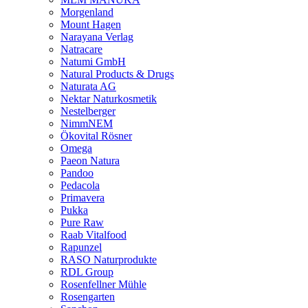
Morgenland
Mount Hagen
Narayana Verlag
Natracare
Natumi GmbH
Natural Products & Drugs
Naturata AG
Nektar Naturkosmetik
Nestelberger
NimmNEM
Ökovital Rösner
Omega
Paeon Natura
Pandoo
Pedacola
Primavera
Pukka
Pure Raw
Raab Vitalfood
Rapunzel
RASO Naturprodukte
RDL Group
Rosenfellner Mühle
Rosengarten