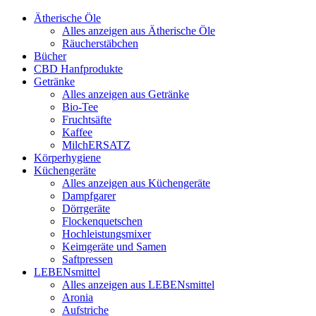
Ätherische Öle
Alles anzeigen aus Ätherische Öle
Räucherstäbchen
Bücher
CBD Hanfprodukte
Getränke
Alles anzeigen aus Getränke
Bio-Tee
Fruchtsäfte
Kaffee
MilchERSATZ
Körperhygiene
Küchengeräte
Alles anzeigen aus Küchengeräte
Dampfgarer
Dörrgeräte
Flockenquetschen
Hochleistungsmixer
Keimgeräte und Samen
Saftpressen
LEBENsmittel
Alles anzeigen aus LEBENsmittel
Aronia
Aufstriche