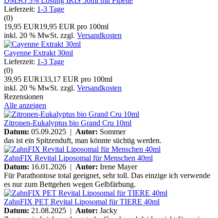
DMSO 3% Lösung IRIS 50ml mit Pipette
Lieferzeit:
1-3 Tage
(0)
19,95 EUR
19,95 EUR pro 100ml
inkl. 20 % MwSt. zzgl.
Versandkosten
Cayenne Extrakt 30ml
Lieferzeit:
1-3 Tage
(0)
39,95 EUR
133,17 EUR pro 100ml
inkl. 20 % MwSt. zzgl.
Versandkosten
Rezensionen
Alle anzeigen
Zitronen-Eukalyptus bio Grand Cru 10ml
Datum:
05.09.2025 |
Autor:
Sommer
das ist ein Spitzenduft, man könnte süchtig werden.
ZahnFIX Revital Liposomal für Menschen 40ml
Datum:
16.01.2026 |
Autor:
Irene Mayer
Für Parathontose total geeignet, sehr toll. Das einzige ich verwende
es nur zum Bettgehen wegen Gelbfärbung.
ZahnFIX PET Revital Liposomal für TIERE 40ml
Datum:
21.08.2025 |
Autor:
Jacky