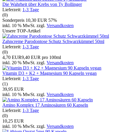
Die Wahrheit über Krebs von Ty Bollinger
Lieferzeit:
1-3 Tage
(0)
Sonderpreis
10,30 EUR
57%
inkl. 10 % MwSt. zzgl.
Versandkosten
Unsere TOP-Artikel
Zahncreme Parodontose Schutz Schwarzkümmel 50ml
Lieferzeit:
1-3 Tage
(0)
4,70 EUR
9,40 EUR pro 100ml
inkl. 20 % MwSt. zzgl.
Versandkosten
Vitamin D3 + K2 + Magnesium 90 Kapseln vegan
Lieferzeit:
1-3 Tage
(1)
39,95 EUR
inkl. 10 % MwSt. zzgl.
Versandkosten
Amino Komplex 17 Aminosäuren 60 Kapseln
Lieferzeit:
1-3 Tage
(0)
10,25 EUR
inkl. 10 % MwSt. zzgl.
Versandkosten