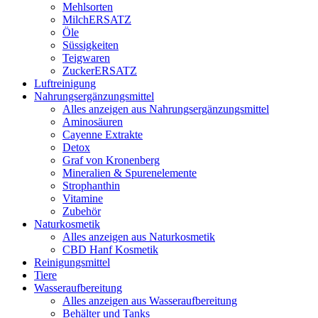
Mehlsorten
MilchERSATZ
Öle
Süssigkeiten
Teigwaren
ZuckerERSATZ
Luftreinigung
Nahrungsergänzungsmittel
Alles anzeigen aus Nahrungsergänzungsmittel
Aminosäuren
Cayenne Extrakte
Detox
Graf von Kronenberg
Mineralien & Spurenelemente
Strophanthin
Vitamine
Zubehör
Naturkosmetik
Alles anzeigen aus Naturkosmetik
CBD Hanf Kosmetik
Reinigungsmittel
Tiere
Wasseraufbereitung
Alles anzeigen aus Wasseraufbereitung
Behälter und Tanks