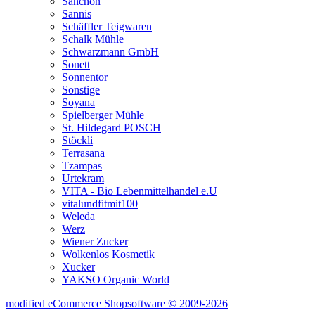
Sanchon
Sannis
Schäffler Teigwaren
Schalk Mühle
Schwarzmann GmbH
Sonett
Sonnentor
Sonstige
Soyana
Spielberger Mühle
St. Hildegard POSCH
Stöckli
Terrasana
Tzampas
Urtekram
VITA - Bio Lebenmittelhandel e.U
vitalundfitmit100
Weleda
Werz
Wiener Zucker
Wolkenlos Kosmetik
Xucker
YAKSO Organic World
mod
ified eCommerce Shopsoftware © 2009-2026