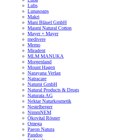
Lubs
Lunasoaps
Makri
Mani Bläuel GmbH
Masmi Natural Cotton
Mayer + Mayer
medivere
Memo
Miradent
MLM MANUKA
Morgenland
Mount Hagen
Narayana Verlag
Natracare
Natumi GmbH
Natural Products & Drugs
Naturata AG
Nektar Naturkosmetik
Nestelberger
NimmNEM
Ökovital Rösner
Omega
Paeon Natura
Pandoo