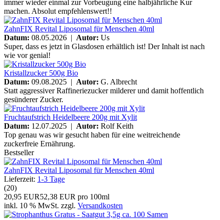
immer wieder einmal zur Vorbeugung eine halbjährliche Kur
machen. Absolut empfehlenswert!!
ZahnFIX Revital Liposomal für Menschen 40ml
Datum:
08.05.2026 |
Autor:
Us
Super, dass es jetzt in Glasdosen erhältlich ist! Der Inhalt ist nach
wie vor genial!
Kristallzucker 500g Bio
Datum:
09.08.2025 |
Autor:
G. Albrecht
Statt aggressiver Raffineriezucker milderer und damit hoffentlich
gesünderer Zucker.
Fruchtaufstrich Heidelbeere 200g mit Xylit
Datum:
12.07.2025 |
Autor:
Rolf Keith
Top genau was wir gesucht haben für eine weitreichende
zuckerfreie Ernährung.
Bestseller
ZahnFIX Revital Liposomal für Menschen 40ml
Lieferzeit:
1-3 Tage
(20)
20,95 EUR
52,38 EUR pro 100ml
inkl. 10 % MwSt. zzgl.
Versandkosten