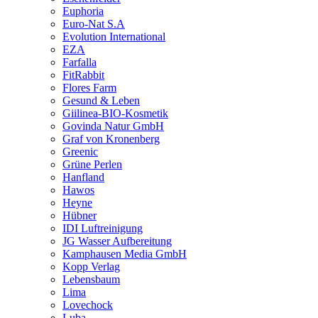
Euphoria
Euro-Nat S.A
Evolution International
EZA
Farfalla
FitRabbit
Flores Farm
Gesund & Leben
Giilinea-BIO-Kosmetik
Govinda Natur GmbH
Graf von Kronenberg
Greenic
Grüne Perlen
Hanfland
Hawos
Heyne
Hübner
IDI Luftreinigung
JG Wasser Aufbereitung
Kamphausen Media GmbH
Kopp Verlag
Lebensbaum
Lima
Lovechock
Luba