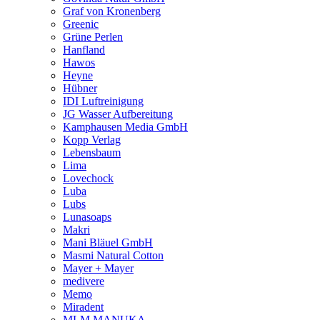
Graf von Kronenberg
Greenic
Grüne Perlen
Hanfland
Hawos
Heyne
Hübner
IDI Luftreinigung
JG Wasser Aufbereitung
Kamphausen Media GmbH
Kopp Verlag
Lebensbaum
Lima
Lovechock
Luba
Lubs
Lunasoaps
Makri
Mani Bläuel GmbH
Masmi Natural Cotton
Mayer + Mayer
medivere
Memo
Miradent
MLM MANUKA