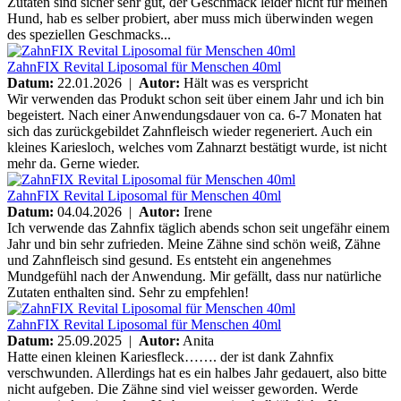
Zutaten sind sicher sehr gut, der Geschmack leider nicht für meinen
Hund, hab es selber probiert, aber muss mich überwinden wegen
des speziellen Geschmacks...
ZahnFIX Revital Liposomal für Menschen 40ml
Datum:
22.01.2026 |
Autor:
Hält was es verspricht
Wir verwenden das Produkt schon seit über einem Jahr und ich bin
begeistert. Nach einer Anwendungsdauer von ca. 6-7 Monaten hat
sich das zurückgebildet Zahnfleisch wieder regeneriert. Auch ein
kleines Kariesloch, welches vom Zahnarzt bestätigt wurde, ist nicht
mehr da. Gerne wieder.
ZahnFIX Revital Liposomal für Menschen 40ml
Datum:
04.04.2026 |
Autor:
Irene
Ich verwende das Zahnfix täglich abends schon seit ungefähr einem
Jahr und bin sehr zufrieden. Meine Zähne sind schön weiß, Zähne
und Zahnfleisch sind gesund. Es entsteht ein angenehmes
Mundgefühl nach der Anwendung. Mir gefällt, dass nur natürliche
Zutaten enthalten sind. Sehr zu empfehlen!
ZahnFIX Revital Liposomal für Menschen 40ml
Datum:
25.09.2025 |
Autor:
Anita
Hatte einen kleinen Kariesfleck……. der ist dank Zahnfix
verschwunden. Allerdings hat es ein halbes Jahr gedauert, also bitte
nicht aufgeben. Die Zähne sind viel weisser geworden. Werde