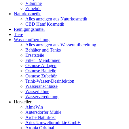
Vitamine
Zubehör
Naturkosmetik
Alles anzeigen aus Naturkosmetik
CBD Hanf Kosmetik
Reinigungsmittel
Tiere
Wasseraufbereitung
Alles anzeigen aus Wasseraufbereitung
Behälter und Tanks
Ersatzteile
Filter - Membranen
Osmose Anlagen
Osmose Bauteile
Osmose Zubehör
Trink-Wasser-Desinfektion
Wasseranschlüsse
Wasserhähne
Wasserveredelung
Hersteller
AlmaWin
Antersdorfer Mühle
Arche Naturkost
Aries Umweltprodukte GmbH
Aronia Original