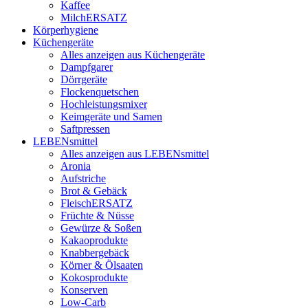
Kaffee
MilchERSATZ
Körperhygiene
Küchengeräte
Alles anzeigen aus Küchengeräte
Dampfgarer
Dörrgeräte
Flockenquetschen
Hochleistungsmixer
Keimgeräte und Samen
Saftpressen
LEBENsmittel
Alles anzeigen aus LEBENsmittel
Aronia
Aufstriche
Brot & Gebäck
FleischERSATZ
Früchte & Nüsse
Gewürze & Soßen
Kakaoprodukte
Knabbergebäck
Körner & Ölsaaten
Kokosprodukte
Konserven
Low-Carb