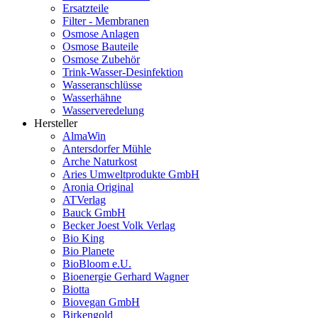
Ersatzteile
Filter - Membranen
Osmose Anlagen
Osmose Bauteile
Osmose Zubehör
Trink-Wasser-Desinfektion
Wasseranschlüsse
Wasserhähne
Wasserveredelung
Hersteller
AlmaWin
Antersdorfer Mühle
Arche Naturkost
Aries Umweltprodukte GmbH
Aronia Original
ATVerlag
Bauck GmbH
Becker Joest Volk Verlag
Bio King
Bio Planete
BioBloom e.U.
Bioenergie Gerhard Wagner
Biotta
Biovegan GmbH
Birkengold