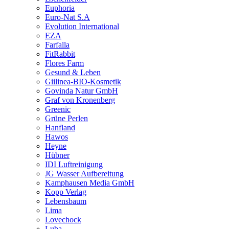
Euphoria
Euro-Nat S.A
Evolution International
EZA
Farfalla
FitRabbit
Flores Farm
Gesund & Leben
Giilinea-BIO-Kosmetik
Govinda Natur GmbH
Graf von Kronenberg
Greenic
Grüne Perlen
Hanfland
Hawos
Heyne
Hübner
IDI Luftreinigung
JG Wasser Aufbereitung
Kamphausen Media GmbH
Kopp Verlag
Lebensbaum
Lima
Lovechock
Luba