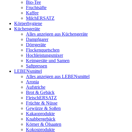
Bio-Tee
Fruchtsäfte
Kaffee
MilchERSATZ
Körperhygiene
Küchengeräte
Alles anzeigen aus Küchengeräte
Dampfgarer
Dörrgeräte
Flockenquetschen
Hochleistungsmixer
Keimgeräte und Samen
Saftpressen
LEBENsmittel
Alles anzeigen aus LEBENsmittel
Aronia
Aufstriche
Brot & Gebäck
FleischERSATZ
Früchte & Nüsse
Gewürze & Soßen
Kakaoprodukte
Knabbergebäck
Körner & Ölsaaten
Kokosprodukte