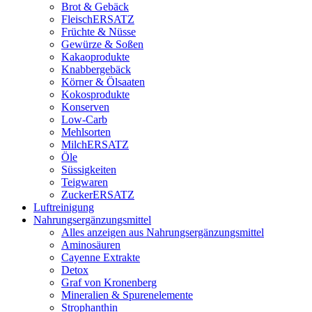
Brot & Gebäck
FleischERSATZ
Früchte & Nüsse
Gewürze & Soßen
Kakaoprodukte
Knabbergebäck
Körner & Ölsaaten
Kokosprodukte
Konserven
Low-Carb
Mehlsorten
MilchERSATZ
Öle
Süssigkeiten
Teigwaren
ZuckerERSATZ
Luftreinigung
Nahrungsergänzungsmittel
Alles anzeigen aus Nahrungsergänzungsmittel
Aminosäuren
Cayenne Extrakte
Detox
Graf von Kronenberg
Mineralien & Spurenelemente
Strophanthin