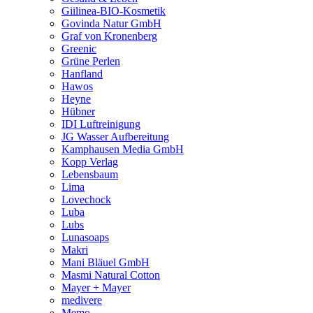
Giilinea-BIO-Kosmetik
Govinda Natur GmbH
Graf von Kronenberg
Greenic
Grüne Perlen
Hanfland
Hawos
Heyne
Hübner
IDI Luftreinigung
JG Wasser Aufbereitung
Kamphausen Media GmbH
Kopp Verlag
Lebensbaum
Lima
Lovechock
Luba
Lubs
Lunasoaps
Makri
Mani Bläuel GmbH
Masmi Natural Cotton
Mayer + Mayer
medivere
Memo