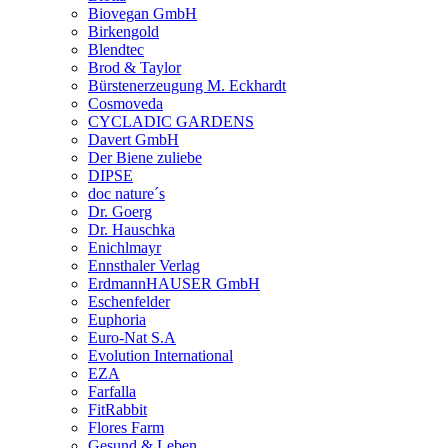
Biovegan GmbH
Birkengold
Blendtec
Brod & Taylor
Bürstenerzeugung M. Eckhardt
Cosmoveda
CYCLADIC GARDENS
Davert GmbH
Der Biene zuliebe
DIPSE
doc nature´s
Dr. Goerg
Dr. Hauschka
Enichlmayr
Ennsthaler Verlag
ErdmannHAUSER GmbH
Eschenfelder
Euphoria
Euro-Nat S.A
Evolution International
EZA
Farfalla
FitRabbit
Flores Farm
Gesund & Leben