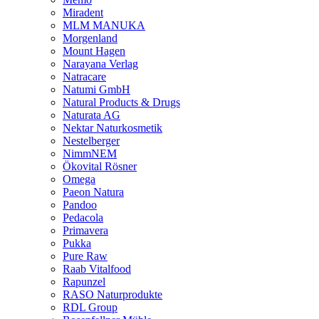
Miradent
MLM MANUKA
Morgenland
Mount Hagen
Narayana Verlag
Natracare
Natumi GmbH
Natural Products & Drugs
Naturata AG
Nektar Naturkosmetik
Nestelberger
NimmNEM
Ökovital Rösner
Omega
Paeon Natura
Pandoo
Pedacola
Primavera
Pukka
Pure Raw
Raab Vitalfood
Rapunzel
RASO Naturprodukte
RDL Group