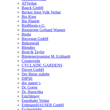
ATVerlag
Bauck GmbH
Becker Joest Volk Verlag
Bio King
Bio Planete
BioBloom e.U.
Bioenergie Gerhard Wagner
Biotta
Biovegan GmbH
Birkengold
Blendtec
Brod & Taylor
Bürstenerzeugung M. Eckhardt
Cosmoveda
CYCLADIC GARDENS
Davert GmbH
Der Biene zuliebe
DIPSE
doc nature´s
Dr. Goerg
Dr. Hauschka
Enichlmayr
Ennsthaler Verlag
ErdmannHAUSER GmbH
Eschenfelder