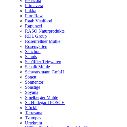
Pedacola
Primavera
Pukka
Pure Raw
Raab Vitalfood
Rapunzel
RASO Naturprodukte
RDL Group
Rosenfellner Mühle
Rosengarten
Sanchon
Sannis
Schäffler Teigwaren
Schalk Mühle
Schwarzmann GmbH
Sonett
Sonnentor
Sonstige
Soyana
Spielberger Mühle
St. Hildegard POSCH
Stöckli
Terrasana
Tzampas
Urtekram