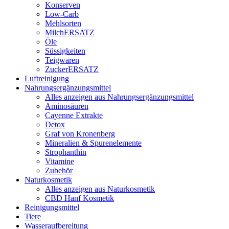
Konserven
Low-Carb
Mehlsorten
MilchERSATZ
Öle
Süssigkeiten
Teigwaren
ZuckerERSATZ
Luftreinigung
Nahrungsergänzungsmittel
Alles anzeigen aus Nahrungsergänzungsmittel
Aminosäuren
Cayenne Extrakte
Detox
Graf von Kronenberg
Mineralien & Spurenelemente
Strophanthin
Vitamine
Zubehör
Naturkosmetik
Alles anzeigen aus Naturkosmetik
CBD Hanf Kosmetik
Reinigungsmittel
Tiere
Wasseraufbereitung