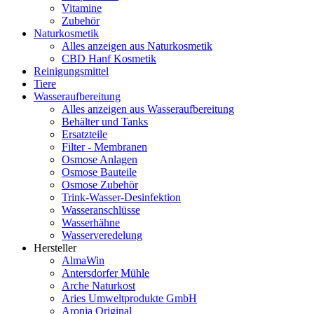
Vitamine
Zubehör
Naturkosmetik
Alles anzeigen aus Naturkosmetik
CBD Hanf Kosmetik
Reinigungsmittel
Tiere
Wasseraufbereitung
Alles anzeigen aus Wasseraufbereitung
Behälter und Tanks
Ersatzteile
Filter - Membranen
Osmose Anlagen
Osmose Bauteile
Osmose Zubehör
Trink-Wasser-Desinfektion
Wasseranschlüsse
Wasserhähne
Wasserveredelung
Hersteller
AlmaWin
Antersdorfer Mühle
Arche Naturkost
Aries Umweltprodukte GmbH
Aronia Original