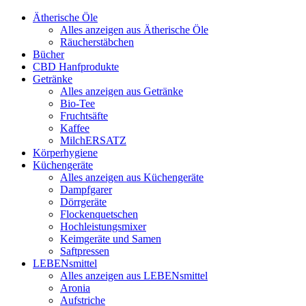
Ätherische Öle
Alles anzeigen aus Ätherische Öle
Räucherstäbchen
Bücher
CBD Hanfprodukte
Getränke
Alles anzeigen aus Getränke
Bio-Tee
Fruchtsäfte
Kaffee
MilchERSATZ
Körperhygiene
Küchengeräte
Alles anzeigen aus Küchengeräte
Dampfgarer
Dörrgeräte
Flockenquetschen
Hochleistungsmixer
Keimgeräte und Samen
Saftpressen
LEBENsmittel
Alles anzeigen aus LEBENsmittel
Aronia
Aufstriche