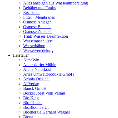
Alles anzeigen aus Wasseraufbereitung
Behälter und Tanks
Ersatzteile
Filter - Membranen
Osmose Anlagen
Osmose Bauteile
Osmose Zubehör
Trink-Wasser-Desinfektion
Wasseranschlüsse
Wasserhähne
Wasserveredelung
Hersteller
AlmaWin
Antersdorfer Mühle
Arche Naturkost
Aries Umweltprodukte GmbH
Aronia Original
ATVerlag
Bauck GmbH
Becker Joest Volk Verlag
Bio King
Bio Planete
BioBloom e.U.
Bioenergie Gerhard Wagner
Biotta