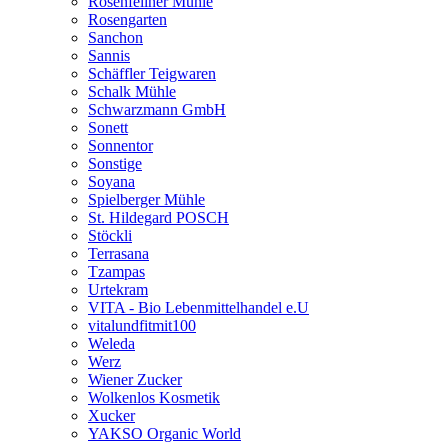
Rosenfellner Mühle
Rosengarten
Sanchon
Sannis
Schäffler Teigwaren
Schalk Mühle
Schwarzmann GmbH
Sonett
Sonnentor
Sonstige
Soyana
Spielberger Mühle
St. Hildegard POSCH
Stöckli
Terrasana
Tzampas
Urtekram
VITA - Bio Lebenmittelhandel e.U
vitalundfitmit100
Weleda
Werz
Wiener Zucker
Wolkenlos Kosmetik
Xucker
YAKSO Organic World