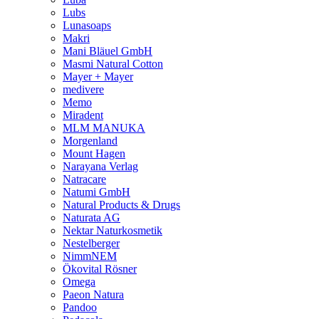
Lubs
Lunasoaps
Makri
Mani Bläuel GmbH
Masmi Natural Cotton
Mayer + Mayer
medivere
Memo
Miradent
MLM MANUKA
Morgenland
Mount Hagen
Narayana Verlag
Natracare
Natumi GmbH
Natural Products & Drugs
Naturata AG
Nektar Naturkosmetik
Nestelberger
NimmNEM
Ökovital Rösner
Omega
Paeon Natura
Pandoo