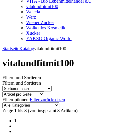
VITA - Bio Lebenmittelhandel e.U
vitalundfitmit100
Weleda
Werz
Wiener Zucker
Wolkenlos Kosmetik
Xucker
YAKSO Organic World
Startseite
Katalog
vitalundfitmit100
vitalundfitmit100
Filtern und Sortieren
Filtern und Sortieren
Filteroptionen:
Filter zurücksetzen
Zeige
1
bis
8
(von insgesamt
8
Artikeln)
1