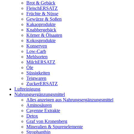
Brot & Gebäck
FleischERSATZ
Früchte & Nüsse
Gewürze & Soßen
Kakaoprodukte
Knabbergebäck
Körner & Ölsaaten
Kokosprodukte
Konserven
Low-Carb
Mehlsorten
MilchERSATZ
Öle
Süssigkeiten
Teigwaren
ZuckerERSATZ
Luftreinigung
Nahrungsergänzungsmittel
Alles anzeigen aus Nahrungsergänzungsmittel
Aminosäuren
Cayenne Extrakte
Detox
Graf von Kronenberg
Mineralien & Spurenelemente
Strophanthin