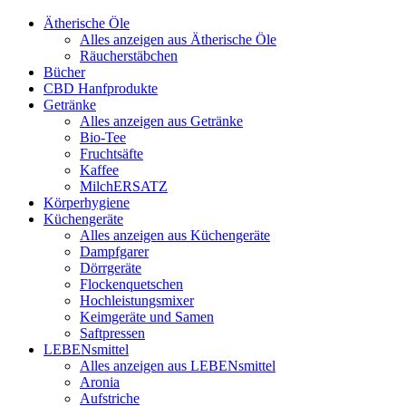
Ätherische Öle
Alles anzeigen aus Ätherische Öle
Räucherstäbchen
Bücher
CBD Hanfprodukte
Getränke
Alles anzeigen aus Getränke
Bio-Tee
Fruchtsäfte
Kaffee
MilchERSATZ
Körperhygiene
Küchengeräte
Alles anzeigen aus Küchengeräte
Dampfgarer
Dörrgeräte
Flockenquetschen
Hochleistungsmixer
Keimgeräte und Samen
Saftpressen
LEBENsmittel
Alles anzeigen aus LEBENsmittel
Aronia
Aufstriche