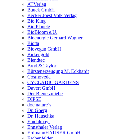
ATVerlag
Bauck GmbH
Becker Joest Volk Verlag
Bio King
Bio Planete
BioBloom e.U.
Bioenergie Gerhard Wagner
Biotta
Biovegan GmbH
Birkengold
Blendtec
Brod & Taylor
Bürstenerzeugung M. Eckhardt
Cosmoveda
CYCLADIC GARDENS
Davert GmbH
Der Biene zuliebe
DIPSE
doc nature´s
Dr. Goerg
Dr. Hauschka
Enichlmayr
Ennsthaler Verlag
ErdmannHAUSER GmbH
Eschenfelder