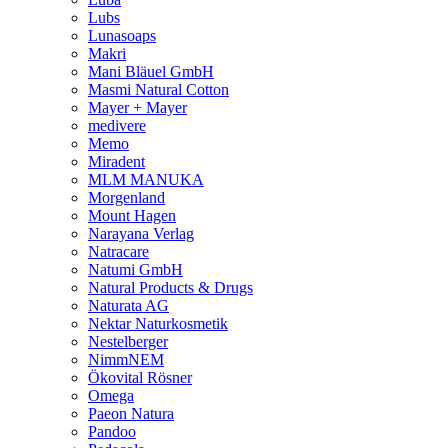
Lubs
Lunasoaps
Makri
Mani Bläuel GmbH
Masmi Natural Cotton
Mayer + Mayer
medivere
Memo
Miradent
MLM MANUKA
Morgenland
Mount Hagen
Narayana Verlag
Natracare
Natumi GmbH
Natural Products & Drugs
Naturata AG
Nektar Naturkosmetik
Nestelberger
NimmNEM
Ökovital Rösner
Omega
Paeon Natura
Pandoo