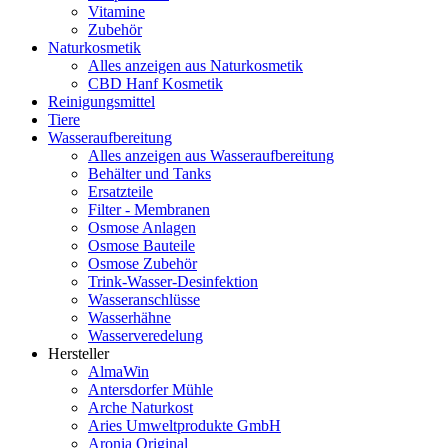
Vitamine
Zubehör
Naturkosmetik
Alles anzeigen aus Naturkosmetik
CBD Hanf Kosmetik
Reinigungsmittel
Tiere
Wasseraufbereitung
Alles anzeigen aus Wasseraufbereitung
Behälter und Tanks
Ersatzteile
Filter - Membranen
Osmose Anlagen
Osmose Bauteile
Osmose Zubehör
Trink-Wasser-Desinfektion
Wasseranschlüsse
Wasserhähne
Wasserveredelung
Hersteller
AlmaWin
Antersdorfer Mühle
Arche Naturkost
Aries Umweltprodukte GmbH
Aronia Original