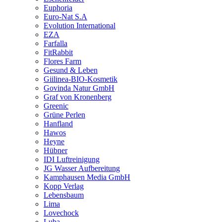
Euphoria
Euro-Nat S.A
Evolution International
EZA
Farfalla
FitRabbit
Flores Farm
Gesund & Leben
Giilinea-BIO-Kosmetik
Govinda Natur GmbH
Graf von Kronenberg
Greenic
Grüne Perlen
Hanfland
Hawos
Heyne
Hübner
IDI Luftreinigung
JG Wasser Aufbereitung
Kamphausen Media GmbH
Kopp Verlag
Lebensbaum
Lima
Lovechock
Luba