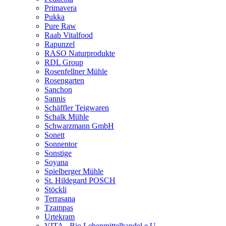
Primavera
Pukka
Pure Raw
Raab Vitalfood
Rapunzel
RASO Naturprodukte
RDL Group
Rosenfellner Mühle
Rosengarten
Sanchon
Sannis
Schäffler Teigwaren
Schalk Mühle
Schwarzmann GmbH
Sonett
Sonnentor
Sonstige
Soyana
Spielberger Mühle
St. Hildegard POSCH
Stöckli
Terrasana
Tzampas
Urtekram
VITA - Bio Lebenmittelhandel e.U