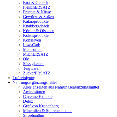
Brot & Gebäck
FleischERSATZ
Früchte & Nüsse
Gewürze & Soßen
Kakaoprodukte
Knabbergebäck
Körner & Ölsaaten
Kokosprodukte
Konserven
Low-Carb
Mehlsorten
MilchERSATZ
Öle
Süssigkeiten
Teigwaren
ZuckerERSATZ
Luftreinigung
Nahrungsergänzungsmittel
Alles anzeigen aus Nahrungsergänzungsmittel
Aminosäuren
Cayenne Extrakte
Detox
Graf von Kronenberg
Mineralien & Spurenelemente
Strophanthin