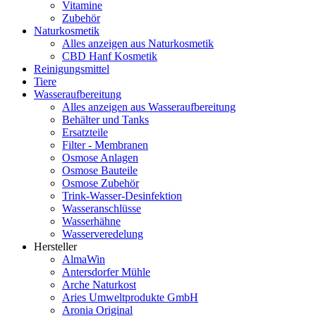
Vitamine
Zubehör
Naturkosmetik
Alles anzeigen aus Naturkosmetik
CBD Hanf Kosmetik
Reinigungsmittel
Tiere
Wasseraufbereitung
Alles anzeigen aus Wasseraufbereitung
Behälter und Tanks
Ersatzteile
Filter - Membranen
Osmose Anlagen
Osmose Bauteile
Osmose Zubehör
Trink-Wasser-Desinfektion
Wasseranschlüsse
Wasserhähne
Wasserveredelung
Hersteller
AlmaWin
Antersdorfer Mühle
Arche Naturkost
Aries Umweltprodukte GmbH
Aronia Original