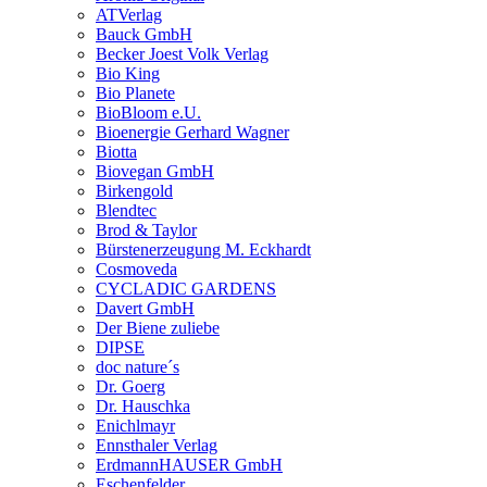
ATVerlag
Bauck GmbH
Becker Joest Volk Verlag
Bio King
Bio Planete
BioBloom e.U.
Bioenergie Gerhard Wagner
Biotta
Biovegan GmbH
Birkengold
Blendtec
Brod & Taylor
Bürstenerzeugung M. Eckhardt
Cosmoveda
CYCLADIC GARDENS
Davert GmbH
Der Biene zuliebe
DIPSE
doc nature´s
Dr. Goerg
Dr. Hauschka
Enichlmayr
Ennsthaler Verlag
ErdmannHAUSER GmbH
Eschenfelder