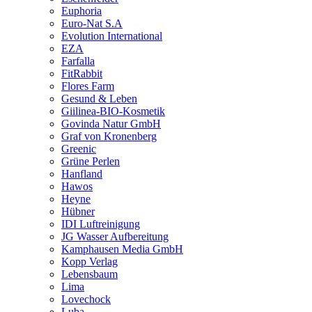
Euphoria
Euro-Nat S.A
Evolution International
EZA
Farfalla
FitRabbit
Flores Farm
Gesund & Leben
Giilinea-BIO-Kosmetik
Govinda Natur GmbH
Graf von Kronenberg
Greenic
Grüne Perlen
Hanfland
Hawos
Heyne
Hübner
IDI Luftreinigung
JG Wasser Aufbereitung
Kamphausen Media GmbH
Kopp Verlag
Lebensbaum
Lima
Lovechock
Luba