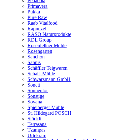
Pedacola
Primavera
Pukka
Pure Raw
Raab Vitalfood
Rapunzel
RASO Naturprodukte
RDL Group
Rosenfellner Mühle
Rosengarten
Sanchon
Sannis
Schäffler Teigwaren
Schalk Mühle
Schwarzmann GmbH
Sonett
Sonnentor
Sonstige
Soyana
Spielberger Mühle
St. Hildegard POSCH
Stöckli
Terrasana
Tzampas
Urtekram