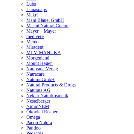
Lubs
Lunasoaps
Makri
Mani Bläuel GmbH
Masmi Natural Cotton
Mayer + Mayer
medivere
Memo
Miradent
MLM MANUKA
Morgenland
Mount Hagen
Narayana Verlag
Natracare
Natumi GmbH
Natural Products & Drugs
Naturata AG
Nektar Naturkosmetik
Nestelberger
NimmNEM
Ökovital Rösner
Omega
Paeon Natura
Pandoo
Pedacola