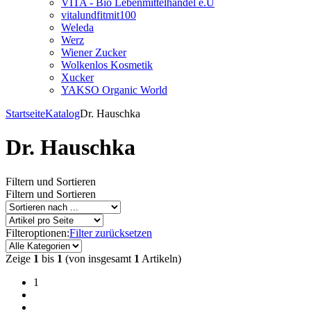
VITA - Bio Lebenmittelhandel e.U
vitalundfitmit100
Weleda
Werz
Wiener Zucker
Wolkenlos Kosmetik
Xucker
YAKSO Organic World
Startseite
Katalog
Dr. Hauschka
Dr. Hauschka
Filtern und Sortieren
Filtern und Sortieren
Filteroptionen:
Filter zurücksetzen
Zeige
1
bis
1
(von insgesamt
1
Artikeln)
1