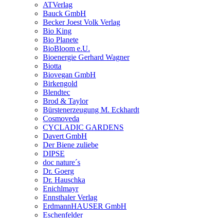
ATVerlag
Bauck GmbH
Becker Joest Volk Verlag
Bio King
Bio Planete
BioBloom e.U.
Bioenergie Gerhard Wagner
Biotta
Biovegan GmbH
Birkengold
Blendtec
Brod & Taylor
Bürstenerzeugung M. Eckhardt
Cosmoveda
CYCLADIC GARDENS
Davert GmbH
Der Biene zuliebe
DIPSE
doc nature´s
Dr. Goerg
Dr. Hauschka
Enichlmayr
Ennsthaler Verlag
ErdmannHAUSER GmbH
Eschenfelder