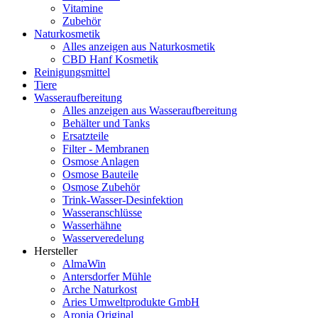
Vitamine
Zubehör
Naturkosmetik
Alles anzeigen aus Naturkosmetik
CBD Hanf Kosmetik
Reinigungsmittel
Tiere
Wasseraufbereitung
Alles anzeigen aus Wasseraufbereitung
Behälter und Tanks
Ersatzteile
Filter - Membranen
Osmose Anlagen
Osmose Bauteile
Osmose Zubehör
Trink-Wasser-Desinfektion
Wasseranschlüsse
Wasserhähne
Wasserveredelung
Hersteller
AlmaWin
Antersdorfer Mühle
Arche Naturkost
Aries Umweltprodukte GmbH
Aronia Original