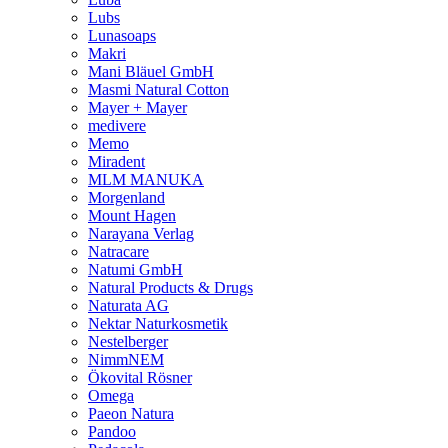
Lubs
Lunasoaps
Makri
Mani Bläuel GmbH
Masmi Natural Cotton
Mayer + Mayer
medivere
Memo
Miradent
MLM MANUKA
Morgenland
Mount Hagen
Narayana Verlag
Natracare
Natumi GmbH
Natural Products & Drugs
Naturata AG
Nektar Naturkosmetik
Nestelberger
NimmNEM
Ökovital Rösner
Omega
Paeon Natura
Pandoo