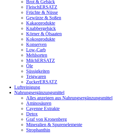
Brot & Gebäck
FleischERSATZ
Früchte & Nüsse
Gewürze & Soßen
Kakaoprodukte
Knabbergebäck
Körner & Ölsaaten
Kokosprodukte
Konserven
Low-Carb
Mehlsorten
MilchERSATZ
Öle
Süssigkeiten
Teigwaren
ZuckerERSATZ
Luftreinigung
Nahrungsergänzungsmittel
Alles anzeigen aus Nahrungsergänzungsmittel
Aminosäuren
Cayenne Extrakte
Detox
Graf von Kronenberg
Mineralien & Spurenelemente
Strophanthin