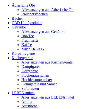
Ätherische Öle
Alles anzeigen aus Ätherische Öle
Räucherstäbchen
Bücher
CBD Hanfprodukte
Getränke
Alles anzeigen aus Getränke
Bio-Tee
Fruchtsäfte
Kaffee
MilchERSATZ
Körperhygiene
Küchengeräte
Alles anzeigen aus Küchengeräte
Dampfgarer
Dörrgeräte
Flockenquetschen
Hochleistungsmixer
Keimgeräte und Samen
Saftpressen
LEBENsmittel
Alles anzeigen aus LEBENsmittel
Aronia
Aufstriche