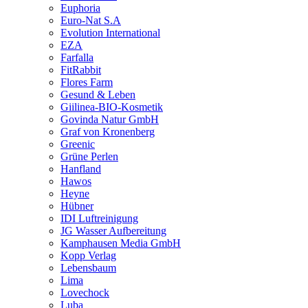
Euphoria
Euro-Nat S.A
Evolution International
EZA
Farfalla
FitRabbit
Flores Farm
Gesund & Leben
Giilinea-BIO-Kosmetik
Govinda Natur GmbH
Graf von Kronenberg
Greenic
Grüne Perlen
Hanfland
Hawos
Heyne
Hübner
IDI Luftreinigung
JG Wasser Aufbereitung
Kamphausen Media GmbH
Kopp Verlag
Lebensbaum
Lima
Lovechock
Luba