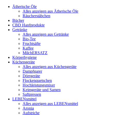
Ätherische Öle
Alles anzeigen aus Ätherische Öle
Räucherstäbchen
Bücher
CBD Hanfprodukte
Getränke
Alles anzeigen aus Getränke
Bio-Tee
Fruchtsäfte
Kaffee
MilchERSATZ
Körperhygiene
Küchengeräte
Alles anzeigen aus Küchengeräte
Dampfgarer
Dörrgeräte
Flockenquetschen
Hochleistungsmixer
Keimgeräte und Samen
Saftpressen
LEBENsmittel
Alles anzeigen aus LEBENsmittel
Aronia
Aufstriche