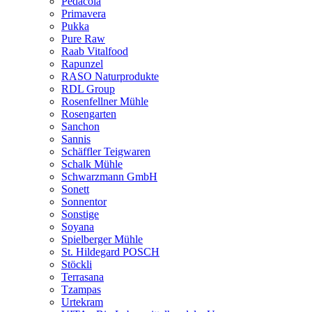
Pedacola
Primavera
Pukka
Pure Raw
Raab Vitalfood
Rapunzel
RASO Naturprodukte
RDL Group
Rosenfellner Mühle
Rosengarten
Sanchon
Sannis
Schäffler Teigwaren
Schalk Mühle
Schwarzmann GmbH
Sonett
Sonnentor
Sonstige
Soyana
Spielberger Mühle
St. Hildegard POSCH
Stöckli
Terrasana
Tzampas
Urtekram