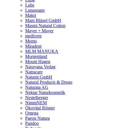
Lubs
Lunasoaps
Makri
Mani Bläuel GmbH
Masmi Natural Cotton
Mayer + Mayer
medivere
Memo
Miradent
MLM MANUKA
Morgenland
Mount Hagen
Narayana Verlag
Natracare
Natumi GmbH
Natural Products & Drugs
Naturata AG
Nektar Naturkosmetik
Nestelberger
NimmNEM
Ökovital Rösner
Omega
Paeon Natura
Pandoo