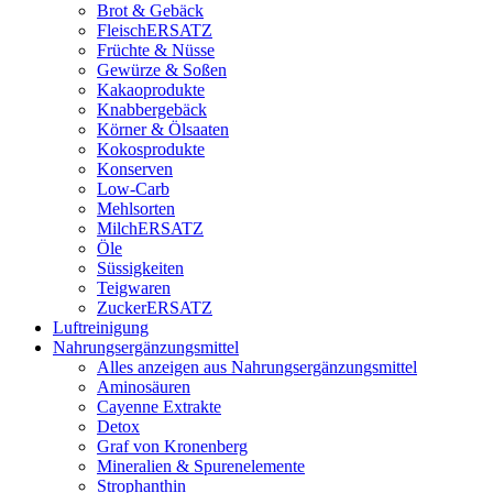
Brot & Gebäck
FleischERSATZ
Früchte & Nüsse
Gewürze & Soßen
Kakaoprodukte
Knabbergebäck
Körner & Ölsaaten
Kokosprodukte
Konserven
Low-Carb
Mehlsorten
MilchERSATZ
Öle
Süssigkeiten
Teigwaren
ZuckerERSATZ
Luftreinigung
Nahrungsergänzungsmittel
Alles anzeigen aus Nahrungsergänzungsmittel
Aminosäuren
Cayenne Extrakte
Detox
Graf von Kronenberg
Mineralien & Spurenelemente
Strophanthin