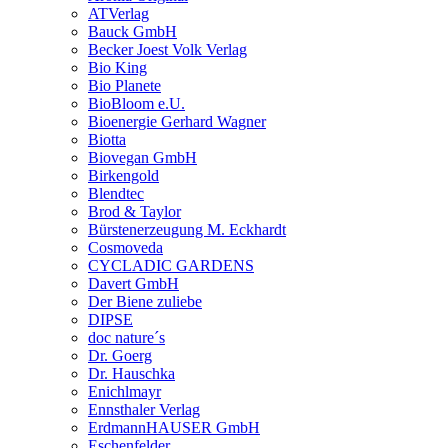
ATVerlag
Bauck GmbH
Becker Joest Volk Verlag
Bio King
Bio Planete
BioBloom e.U.
Bioenergie Gerhard Wagner
Biotta
Biovegan GmbH
Birkengold
Blendtec
Brod & Taylor
Bürstenerzeugung M. Eckhardt
Cosmoveda
CYCLADIC GARDENS
Davert GmbH
Der Biene zuliebe
DIPSE
doc nature´s
Dr. Goerg
Dr. Hauschka
Enichlmayr
Ennsthaler Verlag
ErdmannHAUSER GmbH
Eschenfelder