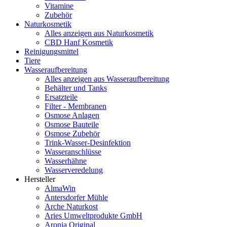
Vitamine
Zubehör
Naturkosmetik
Alles anzeigen aus Naturkosmetik
CBD Hanf Kosmetik
Reinigungsmittel
Tiere
Wasseraufbereitung
Alles anzeigen aus Wasseraufbereitung
Behälter und Tanks
Ersatzteile
Filter - Membranen
Osmose Anlagen
Osmose Bauteile
Osmose Zubehör
Trink-Wasser-Desinfektion
Wasseranschlüsse
Wasserhähne
Wasserveredelung
Hersteller
AlmaWin
Antersdorfer Mühle
Arche Naturkost
Aries Umweltprodukte GmbH
Aronia Original