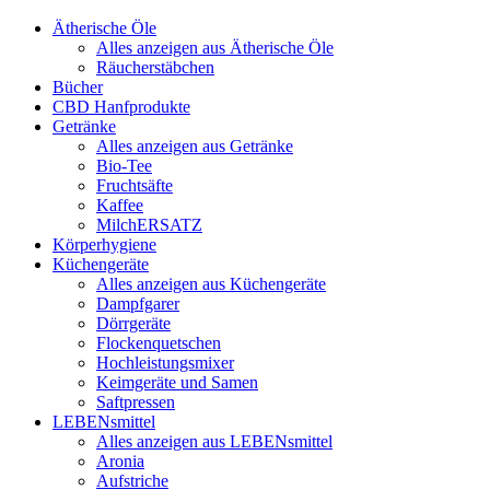
Ätherische Öle
Alles anzeigen aus Ätherische Öle
Räucherstäbchen
Bücher
CBD Hanfprodukte
Getränke
Alles anzeigen aus Getränke
Bio-Tee
Fruchtsäfte
Kaffee
MilchERSATZ
Körperhygiene
Küchengeräte
Alles anzeigen aus Küchengeräte
Dampfgarer
Dörrgeräte
Flockenquetschen
Hochleistungsmixer
Keimgeräte und Samen
Saftpressen
LEBENsmittel
Alles anzeigen aus LEBENsmittel
Aronia
Aufstriche