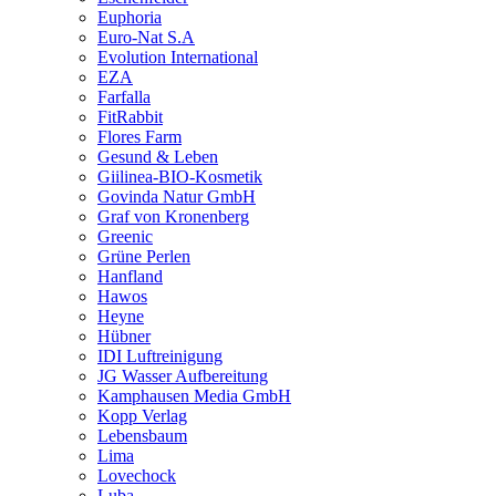
Euphoria
Euro-Nat S.A
Evolution International
EZA
Farfalla
FitRabbit
Flores Farm
Gesund & Leben
Giilinea-BIO-Kosmetik
Govinda Natur GmbH
Graf von Kronenberg
Greenic
Grüne Perlen
Hanfland
Hawos
Heyne
Hübner
IDI Luftreinigung
JG Wasser Aufbereitung
Kamphausen Media GmbH
Kopp Verlag
Lebensbaum
Lima
Lovechock
Luba