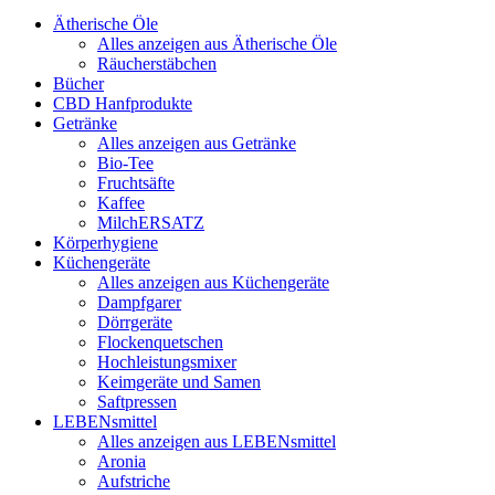
Ätherische Öle
Alles anzeigen aus Ätherische Öle
Räucherstäbchen
Bücher
CBD Hanfprodukte
Getränke
Alles anzeigen aus Getränke
Bio-Tee
Fruchtsäfte
Kaffee
MilchERSATZ
Körperhygiene
Küchengeräte
Alles anzeigen aus Küchengeräte
Dampfgarer
Dörrgeräte
Flockenquetschen
Hochleistungsmixer
Keimgeräte und Samen
Saftpressen
LEBENsmittel
Alles anzeigen aus LEBENsmittel
Aronia
Aufstriche