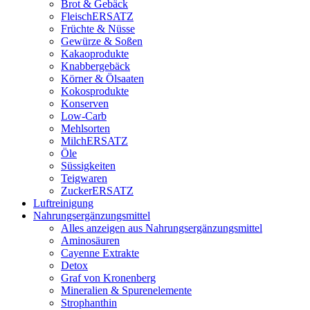
Brot & Gebäck
FleischERSATZ
Früchte & Nüsse
Gewürze & Soßen
Kakaoprodukte
Knabbergebäck
Körner & Ölsaaten
Kokosprodukte
Konserven
Low-Carb
Mehlsorten
MilchERSATZ
Öle
Süssigkeiten
Teigwaren
ZuckerERSATZ
Luftreinigung
Nahrungsergänzungsmittel
Alles anzeigen aus Nahrungsergänzungsmittel
Aminosäuren
Cayenne Extrakte
Detox
Graf von Kronenberg
Mineralien & Spurenelemente
Strophanthin