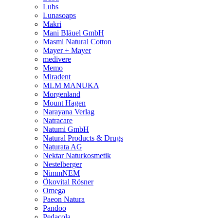
Lubs
Lunasoaps
Makri
Mani Bläuel GmbH
Masmi Natural Cotton
Mayer + Mayer
medivere
Memo
Miradent
MLM MANUKA
Morgenland
Mount Hagen
Narayana Verlag
Natracare
Natumi GmbH
Natural Products & Drugs
Naturata AG
Nektar Naturkosmetik
Nestelberger
NimmNEM
Ökovital Rösner
Omega
Paeon Natura
Pandoo
Pedacola