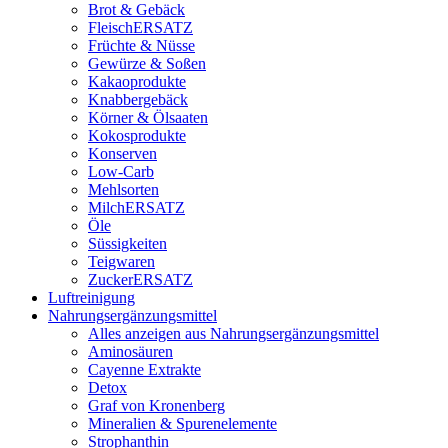
Brot & Gebäck
FleischERSATZ
Früchte & Nüsse
Gewürze & Soßen
Kakaoprodukte
Knabbergebäck
Körner & Ölsaaten
Kokosprodukte
Konserven
Low-Carb
Mehlsorten
MilchERSATZ
Öle
Süssigkeiten
Teigwaren
ZuckerERSATZ
Luftreinigung
Nahrungsergänzungsmittel
Alles anzeigen aus Nahrungsergänzungsmittel
Aminosäuren
Cayenne Extrakte
Detox
Graf von Kronenberg
Mineralien & Spurenelemente
Strophanthin