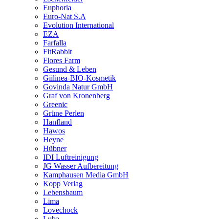
Euphoria
Euro-Nat S.A
Evolution International
EZA
Farfalla
FitRabbit
Flores Farm
Gesund & Leben
Giilinea-BIO-Kosmetik
Govinda Natur GmbH
Graf von Kronenberg
Greenic
Grüne Perlen
Hanfland
Hawos
Heyne
Hübner
IDI Luftreinigung
JG Wasser Aufbereitung
Kamphausen Media GmbH
Kopp Verlag
Lebensbaum
Lima
Lovechock
Luba