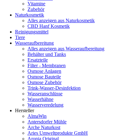
Vitamine
Zubehör
Naturkosmetik
Alles anzeigen aus Naturkosmetik
CBD Hanf Kosmetik
Reinigungsmittel
Tiere
Wasseraufbereitung
Alles anzeigen aus Wasseraufbereitung
Behälter und Tanks
Ersatzteile
Filter - Membranen
Osmose Anlagen
Osmose Bauteile
Osmose Zubehör
Trink-Wasser-Desinfektion
Wasseranschlüsse
Wasserhähne
Wasserveredelung
Hersteller
AlmaWin
Antersdorfer Mühle
Arche Naturkost
Aries Umweltprodukte GmbH
Aronia Original