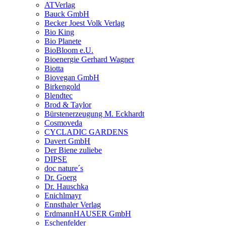
ATVerlag
Bauck GmbH
Becker Joest Volk Verlag
Bio King
Bio Planete
BioBloom e.U.
Bioenergie Gerhard Wagner
Biotta
Biovegan GmbH
Birkengold
Blendtec
Brod & Taylor
Bürstenerzeugung M. Eckhardt
Cosmoveda
CYCLADIC GARDENS
Davert GmbH
Der Biene zuliebe
DIPSE
doc nature´s
Dr. Goerg
Dr. Hauschka
Enichlmayr
Ennsthaler Verlag
ErdmannHAUSER GmbH
Eschenfelder