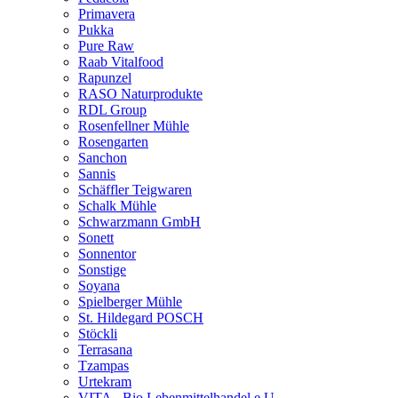
Primavera
Pukka
Pure Raw
Raab Vitalfood
Rapunzel
RASO Naturprodukte
RDL Group
Rosenfellner Mühle
Rosengarten
Sanchon
Sannis
Schäffler Teigwaren
Schalk Mühle
Schwarzmann GmbH
Sonett
Sonnentor
Sonstige
Soyana
Spielberger Mühle
St. Hildegard POSCH
Stöckli
Terrasana
Tzampas
Urtekram
VITA - Bio Lebenmittelhandel e.U