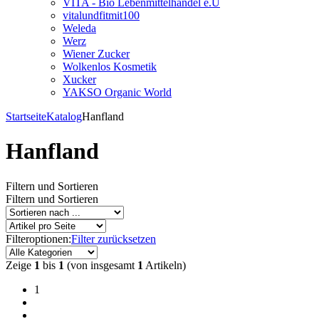
VITA - Bio Lebenmittelhandel e.U
vitalundfitmit100
Weleda
Werz
Wiener Zucker
Wolkenlos Kosmetik
Xucker
YAKSO Organic World
Startseite
Katalog
Hanfland
Hanfland
Filtern und Sortieren
Filtern und Sortieren
Filteroptionen:
Filter zurücksetzen
Zeige
1
bis
1
(von insgesamt
1
Artikeln)
1