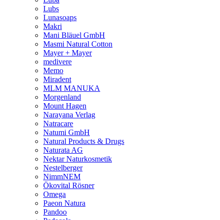
Lubs
Lunasoaps
Makri
Mani Bläuel GmbH
Masmi Natural Cotton
Mayer + Mayer
medivere
Memo
Miradent
MLM MANUKA
Morgenland
Mount Hagen
Narayana Verlag
Natracare
Natumi GmbH
Natural Products & Drugs
Naturata AG
Nektar Naturkosmetik
Nestelberger
NimmNEM
Ökovital Rösner
Omega
Paeon Natura
Pandoo