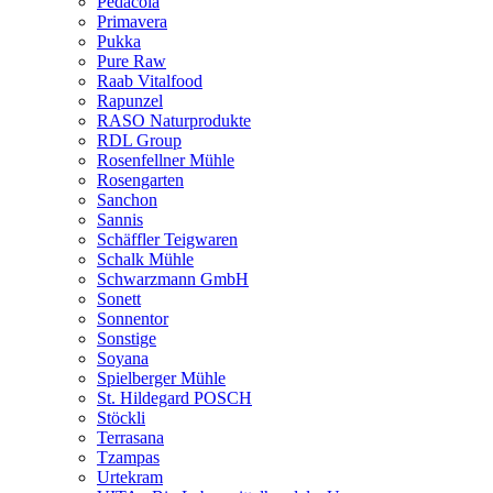
Pedacola
Primavera
Pukka
Pure Raw
Raab Vitalfood
Rapunzel
RASO Naturprodukte
RDL Group
Rosenfellner Mühle
Rosengarten
Sanchon
Sannis
Schäffler Teigwaren
Schalk Mühle
Schwarzmann GmbH
Sonett
Sonnentor
Sonstige
Soyana
Spielberger Mühle
St. Hildegard POSCH
Stöckli
Terrasana
Tzampas
Urtekram