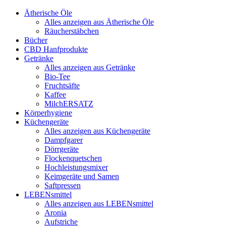
Ätherische Öle
Alles anzeigen aus Ätherische Öle
Räucherstäbchen
Bücher
CBD Hanfprodukte
Getränke
Alles anzeigen aus Getränke
Bio-Tee
Fruchtsäfte
Kaffee
MilchERSATZ
Körperhygiene
Küchengeräte
Alles anzeigen aus Küchengeräte
Dampfgarer
Dörrgeräte
Flockenquetschen
Hochleistungsmixer
Keimgeräte und Samen
Saftpressen
LEBENsmittel
Alles anzeigen aus LEBENsmittel
Aronia
Aufstriche