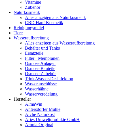
Vitamine
Zubehör
Naturkosmetik
Alles anzeigen aus Naturkosmetik
CBD Hanf Kosmetik
Reinigungsmittel
Tiere
Wasseraufbereitung
Alles anzeigen aus Wasseraufbereitung
Behälter und Tanks
Ersatzteile
Filter - Membranen
Osmose Anlagen
Osmose Bauteile
Osmose Zubehör
Trink-Wasser-Desinfektion
Wasseranschlüsse
Wasserhähne
Wasserveredelung
Hersteller
AlmaWin
Antersdorfer Mühle
Arche Naturkost
Aries Umweltprodukte GmbH
Aronia Original