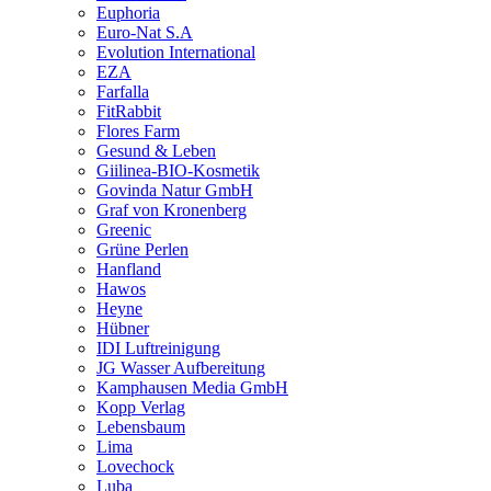
Euphoria
Euro-Nat S.A
Evolution International
EZA
Farfalla
FitRabbit
Flores Farm
Gesund & Leben
Giilinea-BIO-Kosmetik
Govinda Natur GmbH
Graf von Kronenberg
Greenic
Grüne Perlen
Hanfland
Hawos
Heyne
Hübner
IDI Luftreinigung
JG Wasser Aufbereitung
Kamphausen Media GmbH
Kopp Verlag
Lebensbaum
Lima
Lovechock
Luba