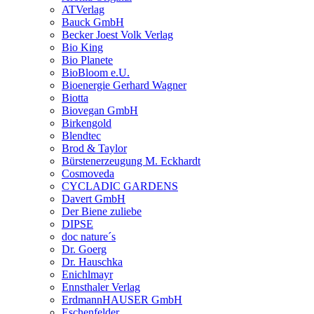
ATVerlag
Bauck GmbH
Becker Joest Volk Verlag
Bio King
Bio Planete
BioBloom e.U.
Bioenergie Gerhard Wagner
Biotta
Biovegan GmbH
Birkengold
Blendtec
Brod & Taylor
Bürstenerzeugung M. Eckhardt
Cosmoveda
CYCLADIC GARDENS
Davert GmbH
Der Biene zuliebe
DIPSE
doc nature´s
Dr. Goerg
Dr. Hauschka
Enichlmayr
Ennsthaler Verlag
ErdmannHAUSER GmbH
Eschenfelder