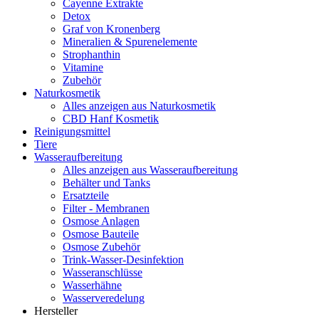
Cayenne Extrakte
Detox
Graf von Kronenberg
Mineralien & Spurenelemente
Strophanthin
Vitamine
Zubehör
Naturkosmetik
Alles anzeigen aus Naturkosmetik
CBD Hanf Kosmetik
Reinigungsmittel
Tiere
Wasseraufbereitung
Alles anzeigen aus Wasseraufbereitung
Behälter und Tanks
Ersatzteile
Filter - Membranen
Osmose Anlagen
Osmose Bauteile
Osmose Zubehör
Trink-Wasser-Desinfektion
Wasseranschlüsse
Wasserhähne
Wasserveredelung
Hersteller