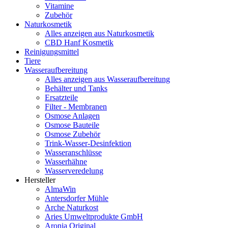
Vitamine
Zubehör
Naturkosmetik
Alles anzeigen aus Naturkosmetik
CBD Hanf Kosmetik
Reinigungsmittel
Tiere
Wasseraufbereitung
Alles anzeigen aus Wasseraufbereitung
Behälter und Tanks
Ersatzteile
Filter - Membranen
Osmose Anlagen
Osmose Bauteile
Osmose Zubehör
Trink-Wasser-Desinfektion
Wasseranschlüsse
Wasserhähne
Wasserveredelung
Hersteller
AlmaWin
Antersdorfer Mühle
Arche Naturkost
Aries Umweltprodukte GmbH
Aronia Original