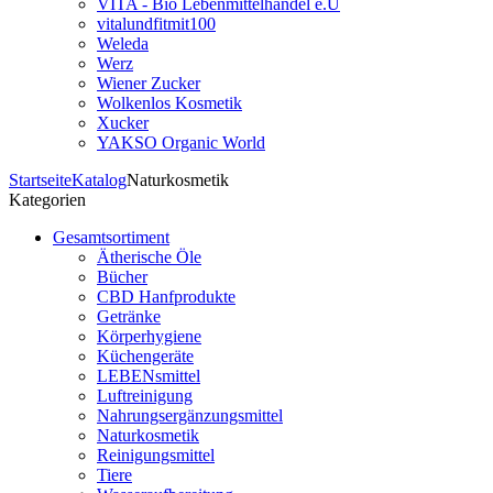
VITA - Bio Lebenmittelhandel e.U
vitalundfitmit100
Weleda
Werz
Wiener Zucker
Wolkenlos Kosmetik
Xucker
YAKSO Organic World
Startseite
Katalog
Naturkosmetik
Kategorien
Gesamtsortiment
Ätherische Öle
Bücher
CBD Hanfprodukte
Getränke
Körperhygiene
Küchengeräte
LEBENsmittel
Luftreinigung
Nahrungsergänzungsmittel
Naturkosmetik
Reinigungsmittel
Tiere