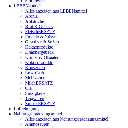
Saftpressen
LEBENsmittel
Alles anzeigen aus LEBENsmittel
Aronia
Aufstriche
Brot & Gebäck
FleischERSATZ
Früchte & Nüsse
Gewürze & Soßen
Kakaoprodukte
Knabbergebäck
Körner & Ölsaaten
Kokosprodukte
Konserven
Low-Carb
Mehlsorten
MilchERSATZ
Öle
Süssigkeiten
Teigwaren
ZuckerERSATZ
Luftreinigung
Nahrungsergänzungsmittel
Alles anzeigen aus Nahrungsergänzungsmittel
Aminosäuren