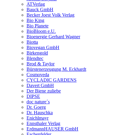
ATVerlag
Bauck GmbH
Becker Joest Volk Verlag
Bio King
Bio Planete
BioBloom e.U.
Bioenergie Gerhard Wagner
Biotta
Biovegan GmbH
Birkengold
Blendtec
Brod & Taylor
Bürstenerzeugung M. Eckhardt
Cosmoveda
CYCLADIC GARDENS
Davert GmbH
Der Biene zuliebe
DIPSE
doc nature´s
Dr. Goerg
Dr. Hauschka
Enichlmayr
Ennsthaler Verlag
ErdmannHAUSER GmbH
Eschenfelder