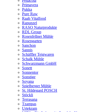
Pedacola
Primavera
Pukka
Pure Raw
Raab Vitalfood
Rapunzel
RASO Naturprodukte
RDL Group
Rosenfellner Mühle
Rosengarten
Sanchon
Sannis
Schäffler Teigwaren
Schalk Mühle
Schwarzmann GmbH
Sonett
Sonnentor
Sonstige
Soyana
Spielberger Mühle
St. Hildegard POSCH
Stöckli
Terrasana
Tzampas
Urtekram