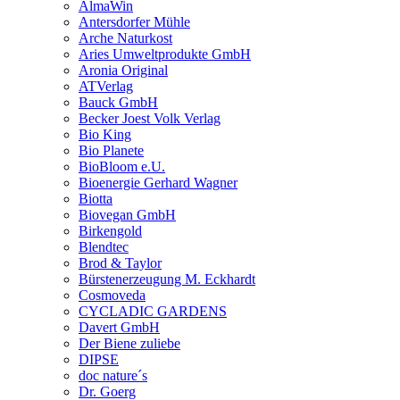
AlmaWin
Antersdorfer Mühle
Arche Naturkost
Aries Umweltprodukte GmbH
Aronia Original
ATVerlag
Bauck GmbH
Becker Joest Volk Verlag
Bio King
Bio Planete
BioBloom e.U.
Bioenergie Gerhard Wagner
Biotta
Biovegan GmbH
Birkengold
Blendtec
Brod & Taylor
Bürstenerzeugung M. Eckhardt
Cosmoveda
CYCLADIC GARDENS
Davert GmbH
Der Biene zuliebe
DIPSE
doc nature´s
Dr. Goerg