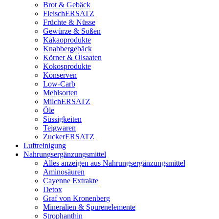
Brot & Gebäck
FleischERSATZ
Früchte & Nüsse
Gewürze & Soßen
Kakaoprodukte
Knabbergebäck
Körner & Ölsaaten
Kokosprodukte
Konserven
Low-Carb
Mehlsorten
MilchERSATZ
Öle
Süssigkeiten
Teigwaren
ZuckerERSATZ
Luftreinigung
Nahrungsergänzungsmittel
Alles anzeigen aus Nahrungsergänzungsmittel
Aminosäuren
Cayenne Extrakte
Detox
Graf von Kronenberg
Mineralien & Spurenelemente
Strophanthin