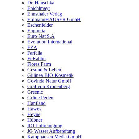
Dr. Hauschka
Enichlmayr
Ennsthaler Verlag
ErdmannHAUSER GmbH
Eschenfelder
Euphoria
Euro-Nat S.A
Evolution International
EZA
Farfalla
FitRabbit
Flores Farm
Gesund & Leben
Giilinea-BIO-Kosmetik
Govinda Natur GmbH
Graf von Kronenberg
Greenic
Grüne Perlen
Hanfland
Hawos
Heyne
Hübner
IDI Luftreinigung
JG Wasser Aufbereitung
Kamphausen Media GmbH