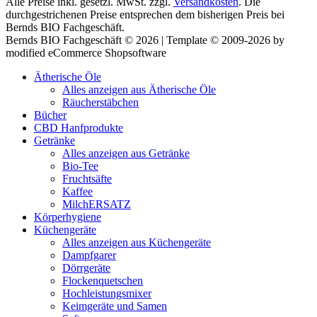
Alle Preise inkl. gesetzl. MwSt. zzgl.
Versandkosten
. Die
durchgestrichenen Preise entsprechen dem bisherigen Preis bei
Bernds BIO Fachgeschäft.
Bernds BIO Fachgeschäft © 2026 | Template © 2009-2026 by
modified eCommerce Shopsoftware
Ätherische Öle
Alles anzeigen aus Ätherische Öle
Räucherstäbchen
Bücher
CBD Hanfprodukte
Getränke
Alles anzeigen aus Getränke
Bio-Tee
Fruchtsäfte
Kaffee
MilchERSATZ
Körperhygiene
Küchengeräte
Alles anzeigen aus Küchengeräte
Dampfgarer
Dörrgeräte
Flockenquetschen
Hochleistungsmixer
Keimgeräte und Samen