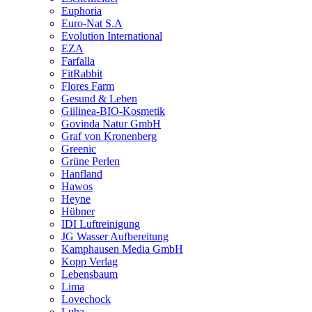
Euphoria
Euro-Nat S.A
Evolution International
EZA
Farfalla
FitRabbit
Flores Farm
Gesund & Leben
Giilinea-BIO-Kosmetik
Govinda Natur GmbH
Graf von Kronenberg
Greenic
Grüne Perlen
Hanfland
Hawos
Heyne
Hübner
IDI Luftreinigung
JG Wasser Aufbereitung
Kamphausen Media GmbH
Kopp Verlag
Lebensbaum
Lima
Lovechock
Luba