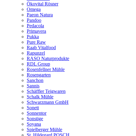
Ökovital Rösner
Omega
Paeon Natura
Pandoo
Pedacola
Primavera
Pukka
Pure Raw
Raab Vitalfood
Rapunzel
RASO Naturprodukte
RDL Group
Rosenfellner Mühle
Rosengarten
Sanchon
Sannis
Schäffler Teigwaren
Schalk Mühle
Schwarzmann GmbH
Sonett
Sonnentor
Sonstige
Soyana
Spielberger Mühle
St. Hildegard POSCH