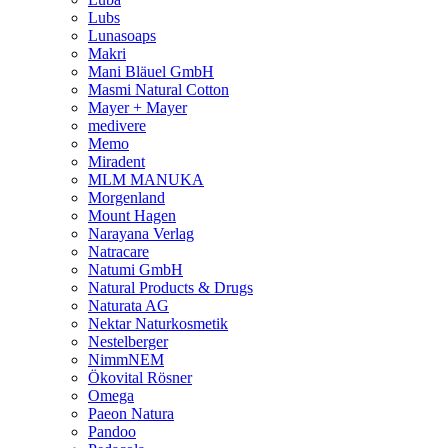
Lubs
Lunasoaps
Makri
Mani Bläuel GmbH
Masmi Natural Cotton
Mayer + Mayer
medivere
Memo
Miradent
MLM MANUKA
Morgenland
Mount Hagen
Narayana Verlag
Natracare
Natumi GmbH
Natural Products & Drugs
Naturata AG
Nektar Naturkosmetik
Nestelberger
NimmNEM
Ökovital Rösner
Omega
Paeon Natura
Pandoo