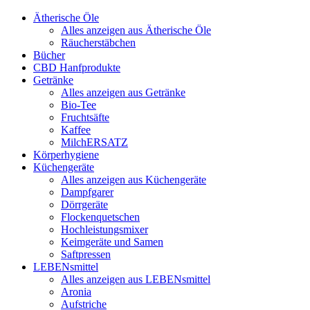
Ätherische Öle
Alles anzeigen aus Ätherische Öle
Räucherstäbchen
Bücher
CBD Hanfprodukte
Getränke
Alles anzeigen aus Getränke
Bio-Tee
Fruchtsäfte
Kaffee
MilchERSATZ
Körperhygiene
Küchengeräte
Alles anzeigen aus Küchengeräte
Dampfgarer
Dörrgeräte
Flockenquetschen
Hochleistungsmixer
Keimgeräte und Samen
Saftpressen
LEBENsmittel
Alles anzeigen aus LEBENsmittel
Aronia
Aufstriche