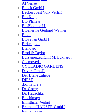
ATVerlag
Bauck GmbH
Becker Joest Volk Verlag
Bio King
Bio Planete
BioBloom e.U.
Bioenergie Gerhard Wagner
Biotta
Biovegan GmbH
Birkengold
Blendtec
Brod & Taylor
Bürstenerzeugung M. Eckhardt
Cosmoveda
CYCLADIC GARDENS
Davert GmbH
Der Biene zuliebe
DIPSE
doc nature´s
Dr. Goerg
Dr. Hauschka
Enichlmayr
Ennsthaler Verlag
ErdmannHAUSER GmbH
Eschenfelder