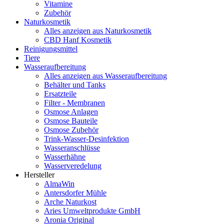
Vitamine
Zubehör
Naturkosmetik
Alles anzeigen aus Naturkosmetik
CBD Hanf Kosmetik
Reinigungsmittel
Tiere
Wasseraufbereitung
Alles anzeigen aus Wasseraufbereitung
Behälter und Tanks
Ersatzteile
Filter - Membranen
Osmose Anlagen
Osmose Bauteile
Osmose Zubehör
Trink-Wasser-Desinfektion
Wasseranschlüsse
Wasserhähne
Wasserveredelung
Hersteller
AlmaWin
Antersdorfer Mühle
Arche Naturkost
Aries Umweltprodukte GmbH
Aronia Original