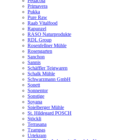
Pedacola
Primavera
Pukka
Pure Raw
Raab Vitalfood
Rapunzel
RASO Naturprodukte
RDL Group
Rosenfellner Mühle
Rosengarten
Sanchon
Sannis
Schäffler Teigwaren
Schalk Mühle
Schwarzmann GmbH
Sonett
Sonnentor
Sonstige
Soyana
Spielberger Mühle
St. Hildegard POSCH
Stöckli
Terrasana
Tzampas
Urtekram