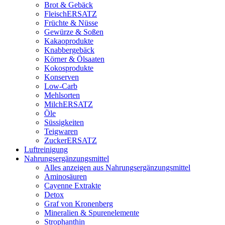
Brot & Gebäck
FleischERSATZ
Früchte & Nüsse
Gewürze & Soßen
Kakaoprodukte
Knabbergebäck
Körner & Ölsaaten
Kokosprodukte
Konserven
Low-Carb
Mehlsorten
MilchERSATZ
Öle
Süssigkeiten
Teigwaren
ZuckerERSATZ
Luftreinigung
Nahrungsergänzungsmittel
Alles anzeigen aus Nahrungsergänzungsmittel
Aminosäuren
Cayenne Extrakte
Detox
Graf von Kronenberg
Mineralien & Spurenelemente
Strophanthin