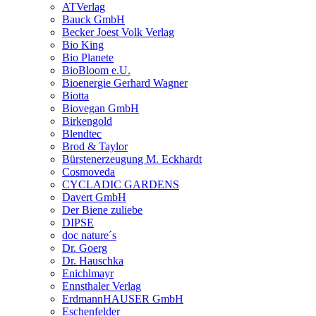
ATVerlag
Bauck GmbH
Becker Joest Volk Verlag
Bio King
Bio Planete
BioBloom e.U.
Bioenergie Gerhard Wagner
Biotta
Biovegan GmbH
Birkengold
Blendtec
Brod & Taylor
Bürstenerzeugung M. Eckhardt
Cosmoveda
CYCLADIC GARDENS
Davert GmbH
Der Biene zuliebe
DIPSE
doc nature´s
Dr. Goerg
Dr. Hauschka
Enichlmayr
Ennsthaler Verlag
ErdmannHAUSER GmbH
Eschenfelder