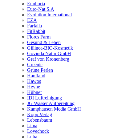
Euphoria
Euro-Nat S.A
Evolution International
EZA
Farfalla
FitRabbit
Flores Farm
Gesund & Leben
Giilinea-BIO-Kosmetik
Govinda Natur GmbH
Graf von Kronenberg
Greenic
Grüne Perlen
Hanfland
Hawos
Heyne
Hübner
IDI Luftreinigung
JG Wasser Aufbereitung
Kamphausen Media GmbH
Kopp Verlag
Lebensbaum
Lima
Lovechock
Luba