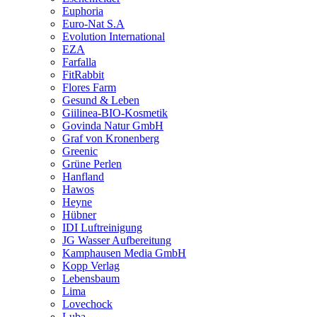
Euphoria
Euro-Nat S.A
Evolution International
EZA
Farfalla
FitRabbit
Flores Farm
Gesund & Leben
Giilinea-BIO-Kosmetik
Govinda Natur GmbH
Graf von Kronenberg
Greenic
Grüne Perlen
Hanfland
Hawos
Heyne
Hübner
IDI Luftreinigung
JG Wasser Aufbereitung
Kamphausen Media GmbH
Kopp Verlag
Lebensbaum
Lima
Lovechock
Luba