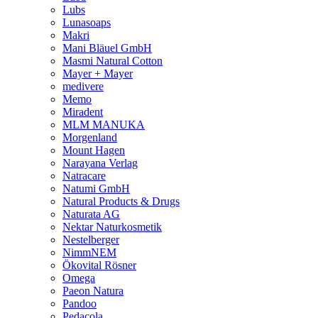
Lubs
Lunasoaps
Makri
Mani Bläuel GmbH
Masmi Natural Cotton
Mayer + Mayer
medivere
Memo
Miradent
MLM MANUKA
Morgenland
Mount Hagen
Narayana Verlag
Natracare
Natumi GmbH
Natural Products & Drugs
Naturata AG
Nektar Naturkosmetik
Nestelberger
NimmNEM
Ökovital Rösner
Omega
Paeon Natura
Pandoo
Pedacola