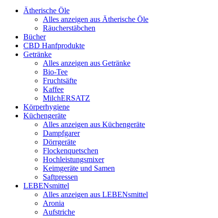
Ätherische Öle
Alles anzeigen aus Ätherische Öle
Räucherstäbchen
Bücher
CBD Hanfprodukte
Getränke
Alles anzeigen aus Getränke
Bio-Tee
Fruchtsäfte
Kaffee
MilchERSATZ
Körperhygiene
Küchengeräte
Alles anzeigen aus Küchengeräte
Dampfgarer
Dörrgeräte
Flockenquetschen
Hochleistungsmixer
Keimgeräte und Samen
Saftpressen
LEBENsmittel
Alles anzeigen aus LEBENsmittel
Aronia
Aufstriche