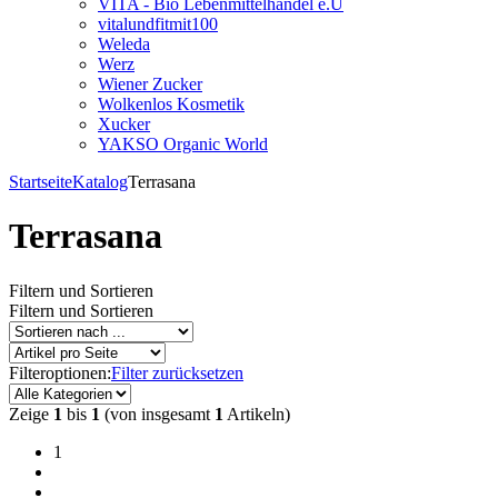
VITA - Bio Lebenmittelhandel e.U
vitalundfitmit100
Weleda
Werz
Wiener Zucker
Wolkenlos Kosmetik
Xucker
YAKSO Organic World
Startseite
Katalog
Terrasana
Terrasana
Filtern und Sortieren
Filtern und Sortieren
Filteroptionen:
Filter zurücksetzen
Zeige
1
bis
1
(von insgesamt
1
Artikeln)
1