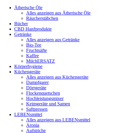
Ätherische Öle
Alles anzeigen aus Ätherische Öle
Räucherstäbchen
Bücher
CBD Hanfprodukte
Getränke
Alles anzeigen aus Getränke
Bio-Tee
Fruchtsäfte
Kaffee
MilchERSATZ
Körperhygiene
Küchengeräte
Alles anzeigen aus Küchengeräte
Dampfgarer
Dörrgeräte
Flockenquetschen
Hochleistungsmixer
Keimgeräte und Samen
Saftpressen
LEBENsmittel
Alles anzeigen aus LEBENsmittel
Aronia
Aufstriche