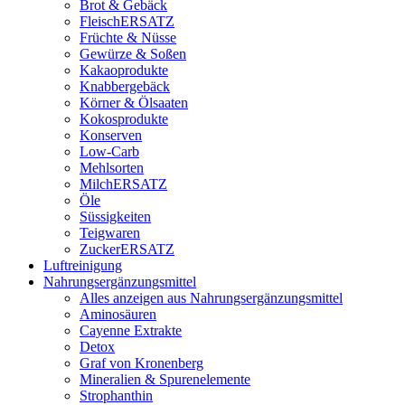
Brot & Gebäck
FleischERSATZ
Früchte & Nüsse
Gewürze & Soßen
Kakaoprodukte
Knabbergebäck
Körner & Ölsaaten
Kokosprodukte
Konserven
Low-Carb
Mehlsorten
MilchERSATZ
Öle
Süssigkeiten
Teigwaren
ZuckerERSATZ
Luftreinigung
Nahrungsergänzungsmittel
Alles anzeigen aus Nahrungsergänzungsmittel
Aminosäuren
Cayenne Extrakte
Detox
Graf von Kronenberg
Mineralien & Spurenelemente
Strophanthin