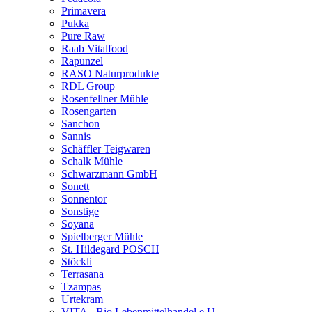
Primavera
Pukka
Pure Raw
Raab Vitalfood
Rapunzel
RASO Naturprodukte
RDL Group
Rosenfellner Mühle
Rosengarten
Sanchon
Sannis
Schäffler Teigwaren
Schalk Mühle
Schwarzmann GmbH
Sonett
Sonnentor
Sonstige
Soyana
Spielberger Mühle
St. Hildegard POSCH
Stöckli
Terrasana
Tzampas
Urtekram
VITA - Bio Lebenmittelhandel e.U