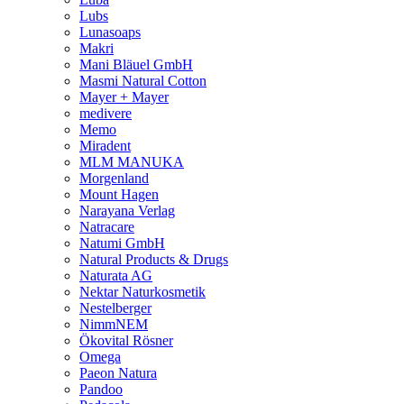
Lubs
Lunasoaps
Makri
Mani Bläuel GmbH
Masmi Natural Cotton
Mayer + Mayer
medivere
Memo
Miradent
MLM MANUKA
Morgenland
Mount Hagen
Narayana Verlag
Natracare
Natumi GmbH
Natural Products & Drugs
Naturata AG
Nektar Naturkosmetik
Nestelberger
NimmNEM
Ökovital Rösner
Omega
Paeon Natura
Pandoo