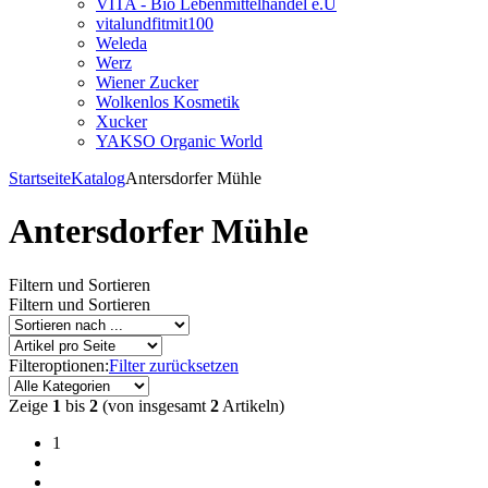
VITA - Bio Lebenmittelhandel e.U
vitalundfitmit100
Weleda
Werz
Wiener Zucker
Wolkenlos Kosmetik
Xucker
YAKSO Organic World
Startseite
Katalog
Antersdorfer Mühle
Antersdorfer Mühle
Filtern und Sortieren
Filtern und Sortieren
Filteroptionen:
Filter zurücksetzen
Zeige
1
bis
2
(von insgesamt
2
Artikeln)
1