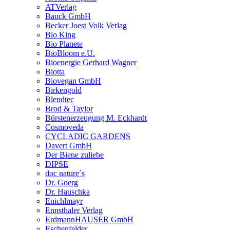
ATVerlag
Bauck GmbH
Becker Joest Volk Verlag
Bio King
Bio Planete
BioBloom e.U.
Bioenergie Gerhard Wagner
Biotta
Biovegan GmbH
Birkengold
Blendtec
Brod & Taylor
Bürstenerzeugung M. Eckhardt
Cosmoveda
CYCLADIC GARDENS
Davert GmbH
Der Biene zuliebe
DIPSE
doc nature´s
Dr. Goerg
Dr. Hauschka
Enichlmayr
Ennsthaler Verlag
ErdmannHAUSER GmbH
Eschenfelder