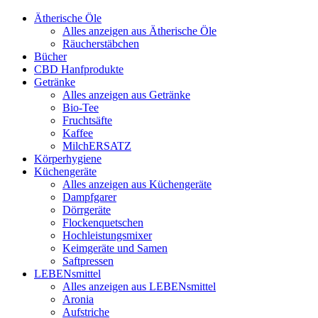
Ätherische Öle
Alles anzeigen aus Ätherische Öle
Räucherstäbchen
Bücher
CBD Hanfprodukte
Getränke
Alles anzeigen aus Getränke
Bio-Tee
Fruchtsäfte
Kaffee
MilchERSATZ
Körperhygiene
Küchengeräte
Alles anzeigen aus Küchengeräte
Dampfgarer
Dörrgeräte
Flockenquetschen
Hochleistungsmixer
Keimgeräte und Samen
Saftpressen
LEBENsmittel
Alles anzeigen aus LEBENsmittel
Aronia
Aufstriche