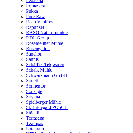
Pedacola
Primavera
Pukka
Pure Raw
Raab Vitalfood
Rapunzel
RASO Naturprodukte
RDL Group
Rosenfellner Mühle
Rosengarten
Sanchon
Sannis
Schäffler Teigwaren
Schalk Mühle
Schwarzmann GmbH
Sonett
Sonnentor
Sonstige
Soyana
Spielberger Mühle
St. Hildegard POSCH
Stöckli
Terrasana
Tzampas
Urtekram