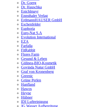
Dr. Goerg
Dr. Hauschka
Enichlmayr
Ennsthaler Verlag
ErdmannHAUSER GmbH
Eschenfelder
Euphoria
Euro-Nat S.A
Evolution International
EZA
Farfalla
FitRabbit
Flores Farm
Gesund & Leben
Giilinea-BIO-Kosmetik
Govinda Natur GmbH
Graf von Kronenberg
Greenic
Grüne Perlen
Hanfland
Hawos
Heyne
Hübner
IDI Luftreinigung
JG Wasser Aufbereitung