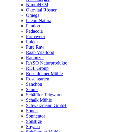
NimmNEM
Ökovital Rösner
Omega
Paeon Natura
Pandoo
Pedacola
Primavera
Pukka
Pure Raw
Raab Vitalfood
Rapunzel
RASO Naturprodukte
RDL Group
Rosenfellner Mühle
Rosengarten
Sanchon
Sannis
Schäffler Teigwaren
Schalk Mühle
Schwarzmann GmbH
Sonett
Sonnentor
Sonstige
Soyana
Spielberger Mühle