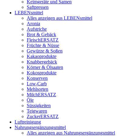
Keimgeräte und Samen
Saftpressen
LEBENsmittel
Alles anzeigen aus LEBENsmittel
Aronia
Aufstriche
Brot & Gebäck
FleischERSATZ
Früchte & Nüsse
Gewürze & Soßen
Kakaoprodukte
Knabbergebäck
Körner & Ölsaaten
Kokosprodukte
Konserven
Low-Carb
Mehlsorten
MilchERSATZ
Öle
Süssigkeiten
Teigwaren
ZuckerERSATZ
Luftreinigung
Nahrungsergänzungsmittel
Alles anzeigen aus Nahrungsergänzungsmittel