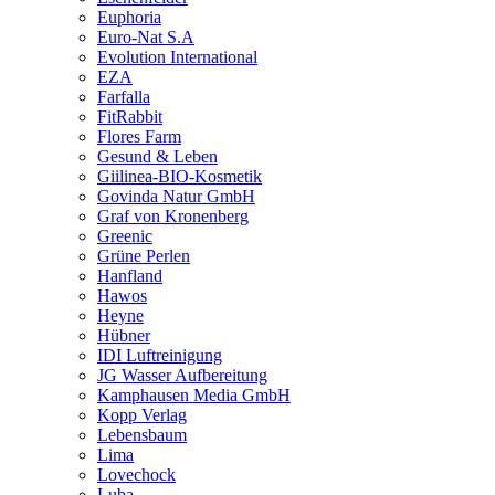
Euphoria
Euro-Nat S.A
Evolution International
EZA
Farfalla
FitRabbit
Flores Farm
Gesund & Leben
Giilinea-BIO-Kosmetik
Govinda Natur GmbH
Graf von Kronenberg
Greenic
Grüne Perlen
Hanfland
Hawos
Heyne
Hübner
IDI Luftreinigung
JG Wasser Aufbereitung
Kamphausen Media GmbH
Kopp Verlag
Lebensbaum
Lima
Lovechock
Luba