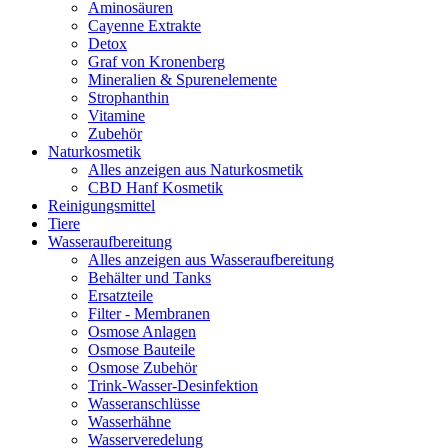
Aminosäuren
Cayenne Extrakte
Detox
Graf von Kronenberg
Mineralien & Spurenelemente
Strophanthin
Vitamine
Zubehör
Naturkosmetik
Alles anzeigen aus Naturkosmetik
CBD Hanf Kosmetik
Reinigungsmittel
Tiere
Wasseraufbereitung
Alles anzeigen aus Wasseraufbereitung
Behälter und Tanks
Ersatzteile
Filter - Membranen
Osmose Anlagen
Osmose Bauteile
Osmose Zubehör
Trink-Wasser-Desinfektion
Wasseranschlüsse
Wasserhähne
Wasserveredelung