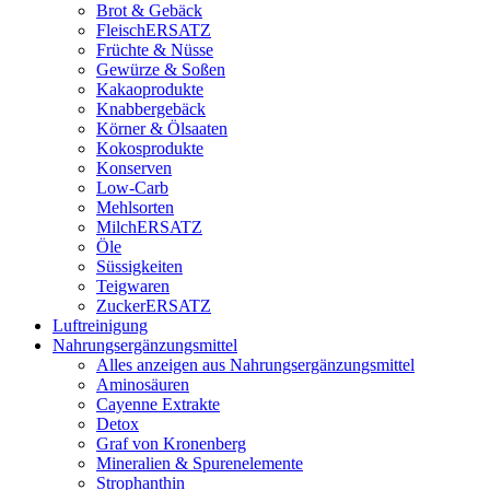
Brot & Gebäck
FleischERSATZ
Früchte & Nüsse
Gewürze & Soßen
Kakaoprodukte
Knabbergebäck
Körner & Ölsaaten
Kokosprodukte
Konserven
Low-Carb
Mehlsorten
MilchERSATZ
Öle
Süssigkeiten
Teigwaren
ZuckerERSATZ
Luftreinigung
Nahrungsergänzungsmittel
Alles anzeigen aus Nahrungsergänzungsmittel
Aminosäuren
Cayenne Extrakte
Detox
Graf von Kronenberg
Mineralien & Spurenelemente
Strophanthin