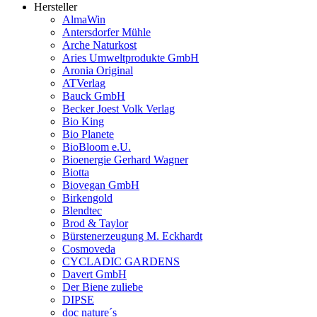
Hersteller
AlmaWin
Antersdorfer Mühle
Arche Naturkost
Aries Umweltprodukte GmbH
Aronia Original
ATVerlag
Bauck GmbH
Becker Joest Volk Verlag
Bio King
Bio Planete
BioBloom e.U.
Bioenergie Gerhard Wagner
Biotta
Biovegan GmbH
Birkengold
Blendtec
Brod & Taylor
Bürstenerzeugung M. Eckhardt
Cosmoveda
CYCLADIC GARDENS
Davert GmbH
Der Biene zuliebe
DIPSE
doc nature´s