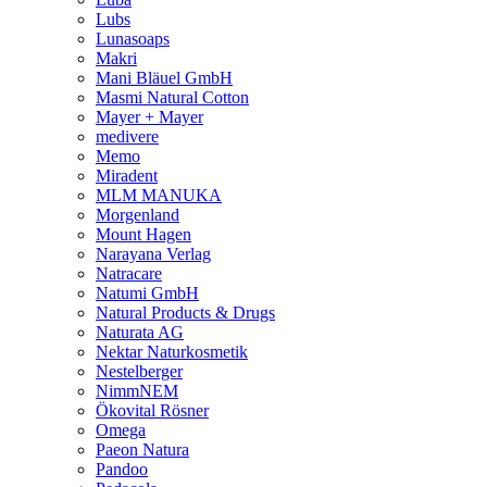
Lubs
Lunasoaps
Makri
Mani Bläuel GmbH
Masmi Natural Cotton
Mayer + Mayer
medivere
Memo
Miradent
MLM MANUKA
Morgenland
Mount Hagen
Narayana Verlag
Natracare
Natumi GmbH
Natural Products & Drugs
Naturata AG
Nektar Naturkosmetik
Nestelberger
NimmNEM
Ökovital Rösner
Omega
Paeon Natura
Pandoo