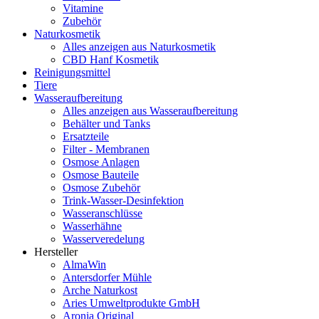
Vitamine
Zubehör
Naturkosmetik
Alles anzeigen aus Naturkosmetik
CBD Hanf Kosmetik
Reinigungsmittel
Tiere
Wasseraufbereitung
Alles anzeigen aus Wasseraufbereitung
Behälter und Tanks
Ersatzteile
Filter - Membranen
Osmose Anlagen
Osmose Bauteile
Osmose Zubehör
Trink-Wasser-Desinfektion
Wasseranschlüsse
Wasserhähne
Wasserveredelung
Hersteller
AlmaWin
Antersdorfer Mühle
Arche Naturkost
Aries Umweltprodukte GmbH
Aronia Original