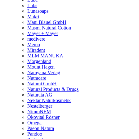
Lubs
Lunasoaps
Makri
Mani Bläuel GmbH
Masmi Natural Cotton
Mayer + Mayer
medivere
Memo
Miradent
MLM MANUKA
Morgenland
Mount Hagen
Narayana Verlag
Natracare
Natumi GmbH
Natural Products & Drugs
Naturata AG
Nektar Naturkosmetik
Nestelberger
NimmNEM
Ökovital Rösner
Omega
Paeon Natura
Pandoo