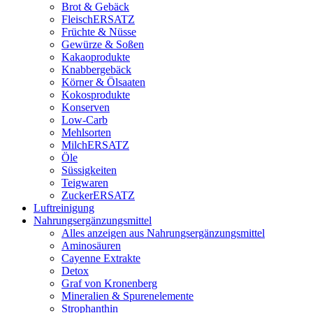
Brot & Gebäck
FleischERSATZ
Früchte & Nüsse
Gewürze & Soßen
Kakaoprodukte
Knabbergebäck
Körner & Ölsaaten
Kokosprodukte
Konserven
Low-Carb
Mehlsorten
MilchERSATZ
Öle
Süssigkeiten
Teigwaren
ZuckerERSATZ
Luftreinigung
Nahrungsergänzungsmittel
Alles anzeigen aus Nahrungsergänzungsmittel
Aminosäuren
Cayenne Extrakte
Detox
Graf von Kronenberg
Mineralien & Spurenelemente
Strophanthin