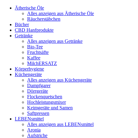
Ätherische Öle
Alles anzeigen aus Ätherische Öle
Räucherstäbchen
Bücher
CBD Hanfprodukte
Getränke
Alles anzeigen aus Getränke
Bio-Tee
Fruchtsäfte
Kaffee
MilchERSATZ
Körperhygiene
Küchengeräte
Alles anzeigen aus Küchengeräte
Dampfgarer
Dörrgeräte
Flockenquetschen
Hochleistungsmixer
Keimgeräte und Samen
Saftpressen
LEBENsmittel
Alles anzeigen aus LEBENsmittel
Aronia
Aufstriche