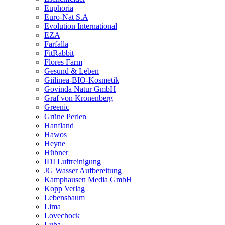
Euphoria
Euro-Nat S.A
Evolution International
EZA
Farfalla
FitRabbit
Flores Farm
Gesund & Leben
Giilinea-BIO-Kosmetik
Govinda Natur GmbH
Graf von Kronenberg
Greenic
Grüne Perlen
Hanfland
Hawos
Heyne
Hübner
IDI Luftreinigung
JG Wasser Aufbereitung
Kamphausen Media GmbH
Kopp Verlag
Lebensbaum
Lima
Lovechock
Luba