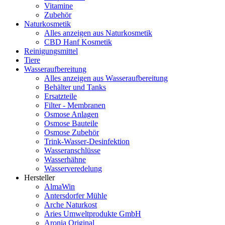
Vitamine
Zubehör
Naturkosmetik
Alles anzeigen aus Naturkosmetik
CBD Hanf Kosmetik
Reinigungsmittel
Tiere
Wasseraufbereitung
Alles anzeigen aus Wasseraufbereitung
Behälter und Tanks
Ersatzteile
Filter - Membranen
Osmose Anlagen
Osmose Bauteile
Osmose Zubehör
Trink-Wasser-Desinfektion
Wasseranschlüsse
Wasserhähne
Wasserveredelung
Hersteller
AlmaWin
Antersdorfer Mühle
Arche Naturkost
Aries Umweltprodukte GmbH
Aronia Original