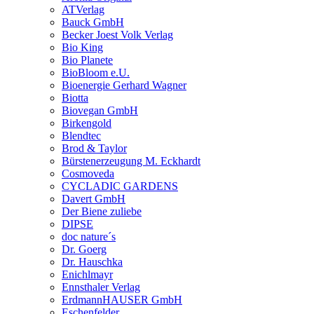
ATVerlag
Bauck GmbH
Becker Joest Volk Verlag
Bio King
Bio Planete
BioBloom e.U.
Bioenergie Gerhard Wagner
Biotta
Biovegan GmbH
Birkengold
Blendtec
Brod & Taylor
Bürstenerzeugung M. Eckhardt
Cosmoveda
CYCLADIC GARDENS
Davert GmbH
Der Biene zuliebe
DIPSE
doc nature´s
Dr. Goerg
Dr. Hauschka
Enichlmayr
Ennsthaler Verlag
ErdmannHAUSER GmbH
Eschenfelder