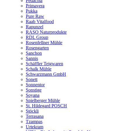
Pedacola
Primavera
Pukka
Pure Raw
Raab Vitalfood
Rapunzel
RASO Naturprodukte
RDL Group
Rosenfellner Mühle
Rosengarten
Sanchon
Sannis
Schäffler Teigwaren
Schalk Mühle
Schwarzmann GmbH
Sonett
Sonnentor
Sonstige
Soyana
Spielberger Mühle
St. Hildegard POSCH
Stöckli
Terrasana
Tzampas
Urtekram