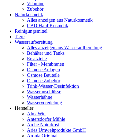
Vitamine
Zubehör
Naturkosmetik
Alles anzeigen aus Naturkosmetik
CBD Hanf Kosmetik
Reinigungsmittel
Tiere
Wasseraufbereitung
Alles anzeigen aus Wasseraufbereitung
Behälter und Tanks
Ersatzteile
Filter - Membranen
Osmose Anlagen
Osmose Bauteile
Osmose Zubehör
Trink-Wasser-Desinfektion
Wasseranschlüsse
Wasserhähne
Wasserveredelung
Hersteller
AlmaWin
Antersdorfer Mühle
Arche Naturkost
Aries Umweltprodukte GmbH
Aronia Original