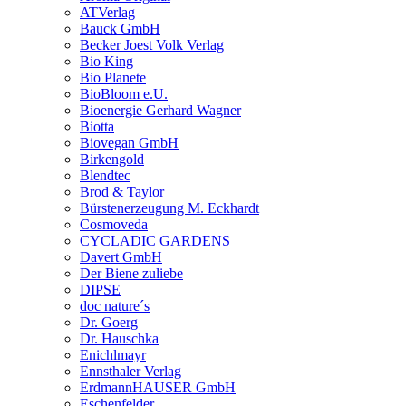
ATVerlag
Bauck GmbH
Becker Joest Volk Verlag
Bio King
Bio Planete
BioBloom e.U.
Bioenergie Gerhard Wagner
Biotta
Biovegan GmbH
Birkengold
Blendtec
Brod & Taylor
Bürstenerzeugung M. Eckhardt
Cosmoveda
CYCLADIC GARDENS
Davert GmbH
Der Biene zuliebe
DIPSE
doc nature´s
Dr. Goerg
Dr. Hauschka
Enichlmayr
Ennsthaler Verlag
ErdmannHAUSER GmbH
Eschenfelder