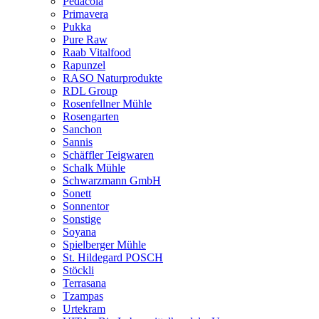
Pedacola
Primavera
Pukka
Pure Raw
Raab Vitalfood
Rapunzel
RASO Naturprodukte
RDL Group
Rosenfellner Mühle
Rosengarten
Sanchon
Sannis
Schäffler Teigwaren
Schalk Mühle
Schwarzmann GmbH
Sonett
Sonnentor
Sonstige
Soyana
Spielberger Mühle
St. Hildegard POSCH
Stöckli
Terrasana
Tzampas
Urtekram