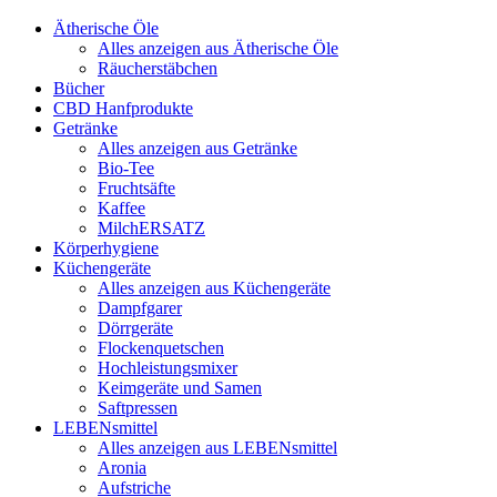
Ätherische Öle
Alles anzeigen aus Ätherische Öle
Räucherstäbchen
Bücher
CBD Hanfprodukte
Getränke
Alles anzeigen aus Getränke
Bio-Tee
Fruchtsäfte
Kaffee
MilchERSATZ
Körperhygiene
Küchengeräte
Alles anzeigen aus Küchengeräte
Dampfgarer
Dörrgeräte
Flockenquetschen
Hochleistungsmixer
Keimgeräte und Samen
Saftpressen
LEBENsmittel
Alles anzeigen aus LEBENsmittel
Aronia
Aufstriche