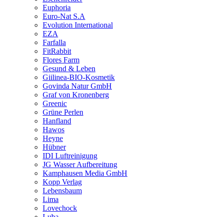
Euphoria
Euro-Nat S.A
Evolution International
EZA
Farfalla
FitRabbit
Flores Farm
Gesund & Leben
Giilinea-BIO-Kosmetik
Govinda Natur GmbH
Graf von Kronenberg
Greenic
Grüne Perlen
Hanfland
Hawos
Heyne
Hübner
IDI Luftreinigung
JG Wasser Aufbereitung
Kamphausen Media GmbH
Kopp Verlag
Lebensbaum
Lima
Lovechock
Luba