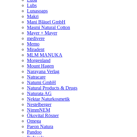
Lubs
Lunasoaps
Makri
Mani Bläuel GmbH
Masmi Natural Cotton
Mayer + Mayer
medivere
Memo
Miradent
MLM MANUKA
Morgenland
Mount Hagen
Narayana Verlag
Natracare
Natumi GmbH
Natural Products & Drugs
Naturata AG
Nektar Naturkosmetik
Nestelberger
NimmNEM
Ökovital Rösner
Omega
Paeon Natura
Pandoo