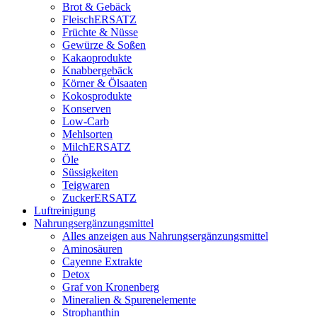
Brot & Gebäck
FleischERSATZ
Früchte & Nüsse
Gewürze & Soßen
Kakaoprodukte
Knabbergebäck
Körner & Ölsaaten
Kokosprodukte
Konserven
Low-Carb
Mehlsorten
MilchERSATZ
Öle
Süssigkeiten
Teigwaren
ZuckerERSATZ
Luftreinigung
Nahrungsergänzungsmittel
Alles anzeigen aus Nahrungsergänzungsmittel
Aminosäuren
Cayenne Extrakte
Detox
Graf von Kronenberg
Mineralien & Spurenelemente
Strophanthin