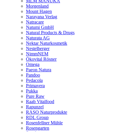
MLM MANUKA
Morgenland
Mount Hagen
Narayana Verlag
Natracare
Natumi GmbH
Natural Products & Drugs
Naturata AG
Nektar Naturkosmetik
Nestelberger
NimmNEM
Ökovital Rösner
Omega
Paeon Natura
Pandoo
Pedacola
Primavera
Pukka
Pure Raw
Raab Vitalfood
Rapunzel
RASO Naturprodukte
RDL Group
Rosenfellner Mühle
Rosengarten