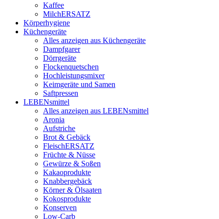
Kaffee
MilchERSATZ
Körperhygiene
Küchengeräte
Alles anzeigen aus Küchengeräte
Dampfgarer
Dörrgeräte
Flockenquetschen
Hochleistungsmixer
Keimgeräte und Samen
Saftpressen
LEBENsmittel
Alles anzeigen aus LEBENsmittel
Aronia
Aufstriche
Brot & Gebäck
FleischERSATZ
Früchte & Nüsse
Gewürze & Soßen
Kakaoprodukte
Knabbergebäck
Körner & Ölsaaten
Kokosprodukte
Konserven
Low-Carb