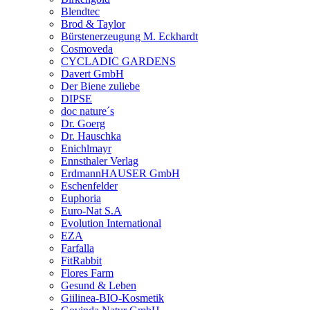
Blendtec
Brod & Taylor
Bürstenerzeugung M. Eckhardt
Cosmoveda
CYCLADIC GARDENS
Davert GmbH
Der Biene zuliebe
DIPSE
doc nature´s
Dr. Goerg
Dr. Hauschka
Enichlmayr
Ennsthaler Verlag
ErdmannHAUSER GmbH
Eschenfelder
Euphoria
Euro-Nat S.A
Evolution International
EZA
Farfalla
FitRabbit
Flores Farm
Gesund & Leben
Giilinea-BIO-Kosmetik