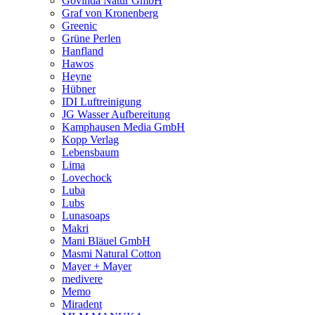
Govinda Natur GmbH
Graf von Kronenberg
Greenic
Grüne Perlen
Hanfland
Hawos
Heyne
Hübner
IDI Luftreinigung
JG Wasser Aufbereitung
Kamphausen Media GmbH
Kopp Verlag
Lebensbaum
Lima
Lovechock
Luba
Lubs
Lunasoaps
Makri
Mani Bläuel GmbH
Masmi Natural Cotton
Mayer + Mayer
medivere
Memo
Miradent