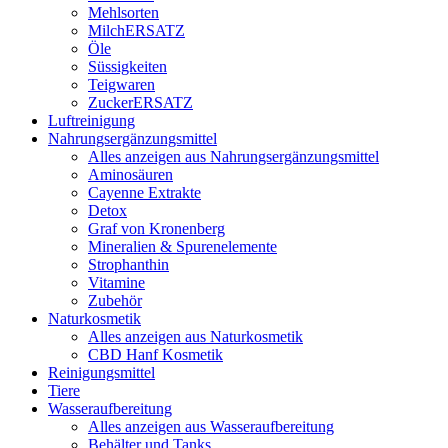
Mehlsorten
MilchERSATZ
Öle
Süssigkeiten
Teigwaren
ZuckerERSATZ
Luftreinigung
Nahrungsergänzungsmittel
Alles anzeigen aus Nahrungsergänzungsmittel
Aminosäuren
Cayenne Extrakte
Detox
Graf von Kronenberg
Mineralien & Spurenelemente
Strophanthin
Vitamine
Zubehör
Naturkosmetik
Alles anzeigen aus Naturkosmetik
CBD Hanf Kosmetik
Reinigungsmittel
Tiere
Wasseraufbereitung
Alles anzeigen aus Wasseraufbereitung
Behälter und Tanks