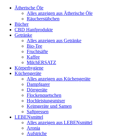
Ätherische Öle
Alles anzeigen aus Ätherische Öle
Räucherstäbchen
Bücher
CBD Hanfprodukte
Getränke
Alles anzeigen aus Getränke
Bio-Tee
Fruchtsäfte
Kaffee
MilchERSATZ
Körperhygiene
Küchengeräte
Alles anzeigen aus Küchengeräte
Dampfgarer
Dörrgeräte
Flockenquetschen
Hochleistungsmixer
Keimgeräte und Samen
Saftpressen
LEBENsmittel
Alles anzeigen aus LEBENsmittel
Aronia
Aufstriche