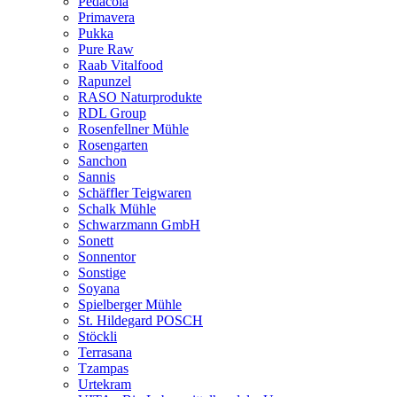
Pedacola
Primavera
Pukka
Pure Raw
Raab Vitalfood
Rapunzel
RASO Naturprodukte
RDL Group
Rosenfellner Mühle
Rosengarten
Sanchon
Sannis
Schäffler Teigwaren
Schalk Mühle
Schwarzmann GmbH
Sonett
Sonnentor
Sonstige
Soyana
Spielberger Mühle
St. Hildegard POSCH
Stöckli
Terrasana
Tzampas
Urtekram