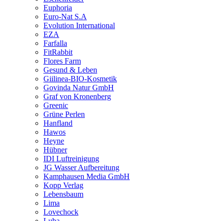
Euphoria
Euro-Nat S.A
Evolution International
EZA
Farfalla
FitRabbit
Flores Farm
Gesund & Leben
Giilinea-BIO-Kosmetik
Govinda Natur GmbH
Graf von Kronenberg
Greenic
Grüne Perlen
Hanfland
Hawos
Heyne
Hübner
IDI Luftreinigung
JG Wasser Aufbereitung
Kamphausen Media GmbH
Kopp Verlag
Lebensbaum
Lima
Lovechock
Luba