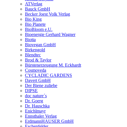
ATVerlag
Bauck GmbH
Becker Joest Volk Verlag
Bio King
Bio Planete
BioBloom e.U.
Bioenergie Gerhard Wagner
Biotta
Biovegan GmbH
Birkengold
Blendtec
Brod & Taylor
Bürstenerzeugung M. Eckhardt
Cosmoveda
CYCLADIC GARDENS
Davert GmbH
Der Biene zuliebe
DIPSE
doc nature´s
Dr. Goerg
Dr. Hauschka
Enichlmayr
Ennsthaler Verlag
ErdmannHAUSER GmbH
Eschenfelder