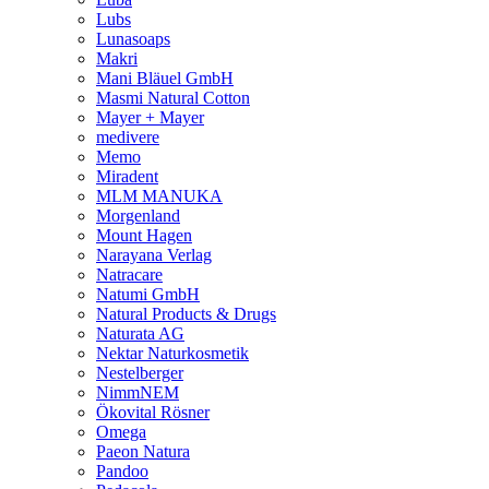
Lubs
Lunasoaps
Makri
Mani Bläuel GmbH
Masmi Natural Cotton
Mayer + Mayer
medivere
Memo
Miradent
MLM MANUKA
Morgenland
Mount Hagen
Narayana Verlag
Natracare
Natumi GmbH
Natural Products & Drugs
Naturata AG
Nektar Naturkosmetik
Nestelberger
NimmNEM
Ökovital Rösner
Omega
Paeon Natura
Pandoo