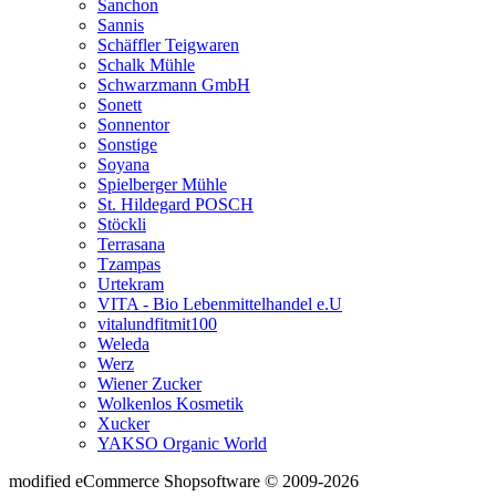
Sanchon
Sannis
Schäffler Teigwaren
Schalk Mühle
Schwarzmann GmbH
Sonett
Sonnentor
Sonstige
Soyana
Spielberger Mühle
St. Hildegard POSCH
Stöckli
Terrasana
Tzampas
Urtekram
VITA - Bio Lebenmittelhandel e.U
vitalundfitmit100
Weleda
Werz
Wiener Zucker
Wolkenlos Kosmetik
Xucker
YAKSO Organic World
mod
ified eCommerce Shopsoftware © 2009-2026