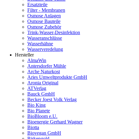
Ersatzteile
Filter - Membranen
Osmose Anlagen
Osmose Bauteile
Osmose Zubehör
Trink-Wasser-Desinfektion
Wasseranschlüsse
Wasserhähne
Wasserveredelung
Hersteller
AlmaWin
Antersdorfer Mühle
Arche Naturkost
Aries Umweltprodukte GmbH
Aronia Original
ATVerlag
Bauck GmbH
Becker Joest Volk Verlag
Bio King
Bio Planete
BioBloom e.U.
Bioenergie Gerhard Wagner
Biotta
Biovegan GmbH
Birkengold