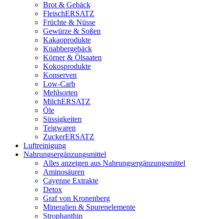
Brot & Gebäck
FleischERSATZ
Früchte & Nüsse
Gewürze & Soßen
Kakaoprodukte
Knabbergebäck
Körner & Ölsaaten
Kokosprodukte
Konserven
Low-Carb
Mehlsorten
MilchERSATZ
Öle
Süssigkeiten
Teigwaren
ZuckerERSATZ
Luftreinigung
Nahrungsergänzungsmittel
Alles anzeigen aus Nahrungsergänzungsmittel
Aminosäuren
Cayenne Extrakte
Detox
Graf von Kronenberg
Mineralien & Spurenelemente
Strophanthin