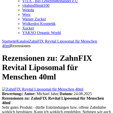
VITA - Bio Lebenmittelhandel e.U
vitalundfitmit100
Weleda
Werz
Wiener Zucker
Wolkenlos Kosmetik
Xucker
YAKSO Organic World
Startseite
Katalog
ZahnFIX Revital Liposomal für Menschen
40ml
Rezensionen
Rezensionen zu: ZahnFIX
Revital Liposomal für
Menschen 40ml
Bewertung:
|
Autor:
Michael Jahn
|
Datum:
24.08.2025
Rezensionen zu: ZahnFIX Revital Liposomal für Menschen
40ml
Sehr gutes Produkt - dürfte Entzündungen bzw. offene Zahnhälse
wirklich beruhigen. Kann ich wirklich empfehlen. Nehmen wir auch