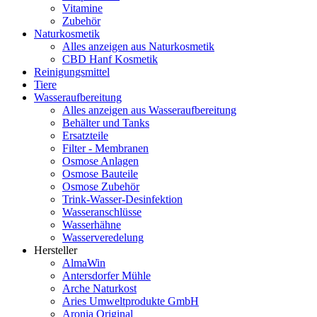
Vitamine
Zubehör
Naturkosmetik
Alles anzeigen aus Naturkosmetik
CBD Hanf Kosmetik
Reinigungsmittel
Tiere
Wasseraufbereitung
Alles anzeigen aus Wasseraufbereitung
Behälter und Tanks
Ersatzteile
Filter - Membranen
Osmose Anlagen
Osmose Bauteile
Osmose Zubehör
Trink-Wasser-Desinfektion
Wasseranschlüsse
Wasserhähne
Wasserveredelung
Hersteller
AlmaWin
Antersdorfer Mühle
Arche Naturkost
Aries Umweltprodukte GmbH
Aronia Original