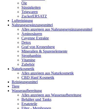
Öle
Süssigkeiten
Teigwaren
ZuckerERSATZ
Luftreinigung
Nahrungsergänzungsmittel
Alles anzeigen aus Nahrungsergänzungsmittel
Aminosäuren
Cayenne Extrakte
Detox
Graf von Kronenberg
Mineralien & Spurenelemente
Strophanthin
Vitamine
Zubehör
Naturkosmetik
Alles anzeigen aus Naturkosmetik
CBD Hanf Kosmetik
Reinigungsmittel
Tiere
Wasseraufbereitung
Alles anzeigen aus Wasseraufbereitung
Behälter und Tanks
Ersatzteile
Filter - Membranen