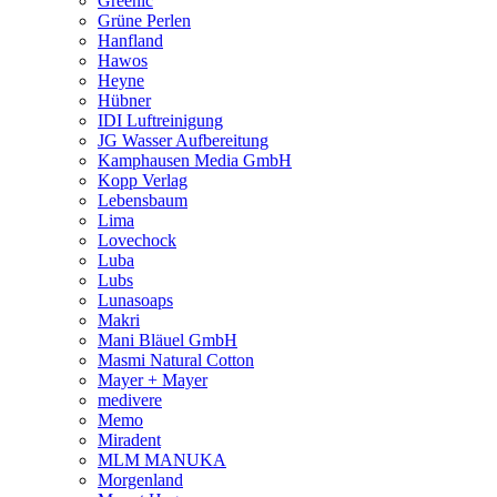
Greenic
Grüne Perlen
Hanfland
Hawos
Heyne
Hübner
IDI Luftreinigung
JG Wasser Aufbereitung
Kamphausen Media GmbH
Kopp Verlag
Lebensbaum
Lima
Lovechock
Luba
Lubs
Lunasoaps
Makri
Mani Bläuel GmbH
Masmi Natural Cotton
Mayer + Mayer
medivere
Memo
Miradent
MLM MANUKA
Morgenland