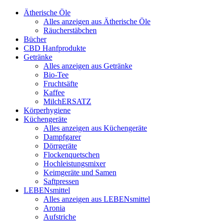
Ätherische Öle
Alles anzeigen aus Ätherische Öle
Räucherstäbchen
Bücher
CBD Hanfprodukte
Getränke
Alles anzeigen aus Getränke
Bio-Tee
Fruchtsäfte
Kaffee
MilchERSATZ
Körperhygiene
Küchengeräte
Alles anzeigen aus Küchengeräte
Dampfgarer
Dörrgeräte
Flockenquetschen
Hochleistungsmixer
Keimgeräte und Samen
Saftpressen
LEBENsmittel
Alles anzeigen aus LEBENsmittel
Aronia
Aufstriche