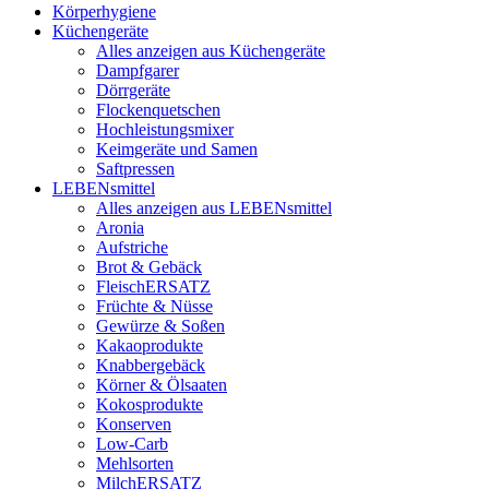
Körperhygiene
Küchengeräte
Alles anzeigen aus Küchengeräte
Dampfgarer
Dörrgeräte
Flockenquetschen
Hochleistungsmixer
Keimgeräte und Samen
Saftpressen
LEBENsmittel
Alles anzeigen aus LEBENsmittel
Aronia
Aufstriche
Brot & Gebäck
FleischERSATZ
Früchte & Nüsse
Gewürze & Soßen
Kakaoprodukte
Knabbergebäck
Körner & Ölsaaten
Kokosprodukte
Konserven
Low-Carb
Mehlsorten
MilchERSATZ