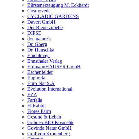
Bürstenerzeugung M. Eckhardt
Cosmoveda
CYCLADIC GARDENS
Davert GmbH
Der Biene zuliebe
DIPSE
doc nature´s
Dr. Goerg
Dr. Hauschka
Enichlmayr
Ennsthaler Verlag
ErdmannHAUSER GmbH
Eschenfelder
Euphoria
Euro-Nat S.A
Evolution International
EZA
Farfalla
FitRabbit
Flores Farm
Gesund & Leben
Giilinea-BIO-Kosmetik
Govinda Natur GmbH
Graf von Kronenberg