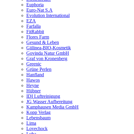
Euphoria
Euro-Nat S.A
Evolution International
EZA
Farfalla
FitRabbit
Flores Farm
Gesund & Leben
Giilinea-BIO-Kosmetik
Govinda Natur GmbH
Graf von Kronenberg
Greenic
Grüne Perlen
Hanfland
Hawos
Heyne
Hübner
IDI Luftreinigung
JG Wasser Aufbereitung
Kamphausen Media GmbH
Kopp Verlag
Lebensbaum
Lima
Lovechock
Luba