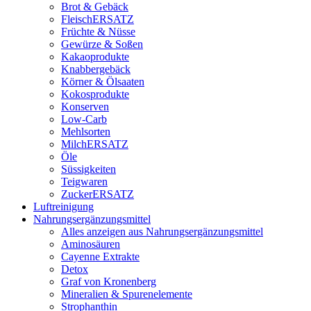
Brot & Gebäck
FleischERSATZ
Früchte & Nüsse
Gewürze & Soßen
Kakaoprodukte
Knabbergebäck
Körner & Ölsaaten
Kokosprodukte
Konserven
Low-Carb
Mehlsorten
MilchERSATZ
Öle
Süssigkeiten
Teigwaren
ZuckerERSATZ
Luftreinigung
Nahrungsergänzungsmittel
Alles anzeigen aus Nahrungsergänzungsmittel
Aminosäuren
Cayenne Extrakte
Detox
Graf von Kronenberg
Mineralien & Spurenelemente
Strophanthin