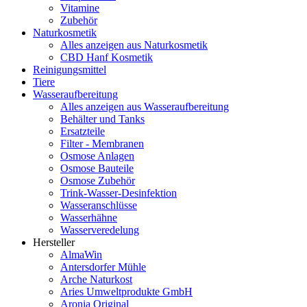
Vitamine
Zubehör
Naturkosmetik
Alles anzeigen aus Naturkosmetik
CBD Hanf Kosmetik
Reinigungsmittel
Tiere
Wasseraufbereitung
Alles anzeigen aus Wasseraufbereitung
Behälter und Tanks
Ersatzteile
Filter - Membranen
Osmose Anlagen
Osmose Bauteile
Osmose Zubehör
Trink-Wasser-Desinfektion
Wasseranschlüsse
Wasserhähne
Wasserveredelung
Hersteller
AlmaWin
Antersdorfer Mühle
Arche Naturkost
Aries Umweltprodukte GmbH
Aronia Original