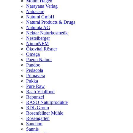
Mount Hagen
Narayana Verlag
Natracare
Natumi GmbH
Natural Products & Drugs
Naturata AG
Nektar Naturkosmetik
Nestelberger
NimmNEM
Ökovital Rösner
Omega
Paeon Natura
Pandoo
Pedacola
Primavera
Pukka
Pure Raw
Raab Vitalfood
Rapunzel
RASO Naturprodukte
RDL Group
Rosenfellner Mühle
Rosengarten
Sanchon
Sannis