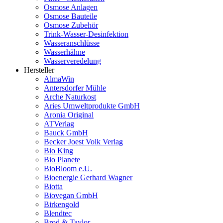
Osmose Anlagen
Osmose Bauteile
Osmose Zubehör
Trink-Wasser-Desinfektion
Wasseranschlüsse
Wasserhähne
Wasserveredelung
Hersteller
AlmaWin
Antersdorfer Mühle
Arche Naturkost
Aries Umweltprodukte GmbH
Aronia Original
ATVerlag
Bauck GmbH
Becker Joest Volk Verlag
Bio King
Bio Planete
BioBloom e.U.
Bioenergie Gerhard Wagner
Biotta
Biovegan GmbH
Birkengold
Blendtec
Brod & Taylor