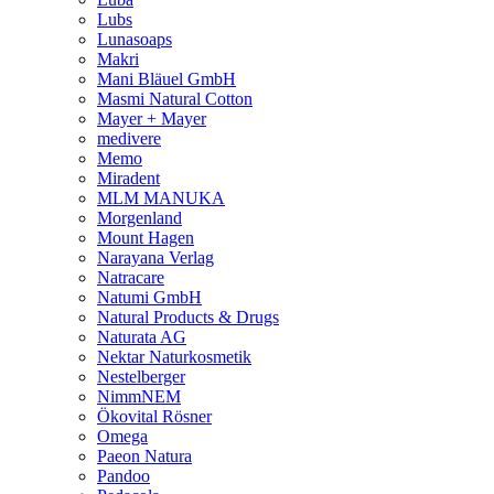
Lubs
Lunasoaps
Makri
Mani Bläuel GmbH
Masmi Natural Cotton
Mayer + Mayer
medivere
Memo
Miradent
MLM MANUKA
Morgenland
Mount Hagen
Narayana Verlag
Natracare
Natumi GmbH
Natural Products & Drugs
Naturata AG
Nektar Naturkosmetik
Nestelberger
NimmNEM
Ökovital Rösner
Omega
Paeon Natura
Pandoo