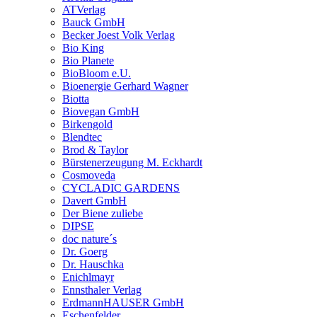
ATVerlag
Bauck GmbH
Becker Joest Volk Verlag
Bio King
Bio Planete
BioBloom e.U.
Bioenergie Gerhard Wagner
Biotta
Biovegan GmbH
Birkengold
Blendtec
Brod & Taylor
Bürstenerzeugung M. Eckhardt
Cosmoveda
CYCLADIC GARDENS
Davert GmbH
Der Biene zuliebe
DIPSE
doc nature´s
Dr. Goerg
Dr. Hauschka
Enichlmayr
Ennsthaler Verlag
ErdmannHAUSER GmbH
Eschenfelder