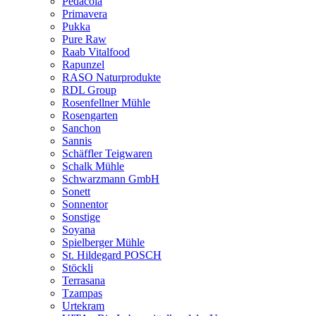
Pedacola
Primavera
Pukka
Pure Raw
Raab Vitalfood
Rapunzel
RASO Naturprodukte
RDL Group
Rosenfellner Mühle
Rosengarten
Sanchon
Sannis
Schäffler Teigwaren
Schalk Mühle
Schwarzmann GmbH
Sonett
Sonnentor
Sonstige
Soyana
Spielberger Mühle
St. Hildegard POSCH
Stöckli
Terrasana
Tzampas
Urtekram