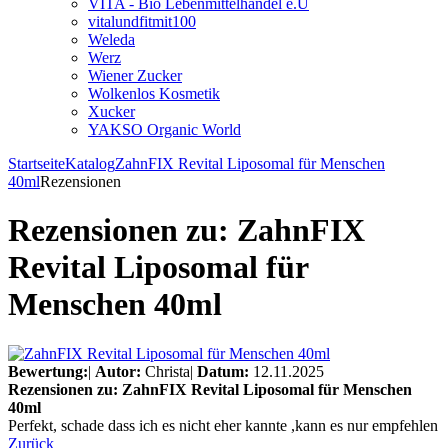
VITA - Bio Lebenmittelhandel e.U
vitalundfitmit100
Weleda
Werz
Wiener Zucker
Wolkenlos Kosmetik
Xucker
YAKSO Organic World
Startseite
Katalog
ZahnFIX Revital Liposomal für Menschen
40ml
Rezensionen
Rezensionen zu: ZahnFIX
Revital Liposomal für
Menschen 40ml
Bewertung:
|
Autor:
Christa
|
Datum:
12.11.2025
Rezensionen zu: ZahnFIX Revital Liposomal für Menschen
40ml
Perfekt, schade dass ich es nicht eher kannte ,kann es nur empfehlen
Zurück