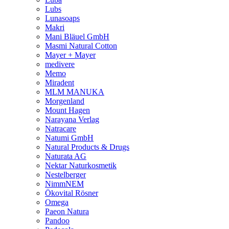
Lubs
Lunasoaps
Makri
Mani Bläuel GmbH
Masmi Natural Cotton
Mayer + Mayer
medivere
Memo
Miradent
MLM MANUKA
Morgenland
Mount Hagen
Narayana Verlag
Natracare
Natumi GmbH
Natural Products & Drugs
Naturata AG
Nektar Naturkosmetik
Nestelberger
NimmNEM
Ökovital Rösner
Omega
Paeon Natura
Pandoo