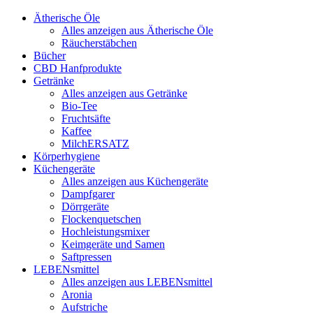
Ätherische Öle
Alles anzeigen aus Ätherische Öle
Räucherstäbchen
Bücher
CBD Hanfprodukte
Getränke
Alles anzeigen aus Getränke
Bio-Tee
Fruchtsäfte
Kaffee
MilchERSATZ
Körperhygiene
Küchengeräte
Alles anzeigen aus Küchengeräte
Dampfgarer
Dörrgeräte
Flockenquetschen
Hochleistungsmixer
Keimgeräte und Samen
Saftpressen
LEBENsmittel
Alles anzeigen aus LEBENsmittel
Aronia
Aufstriche