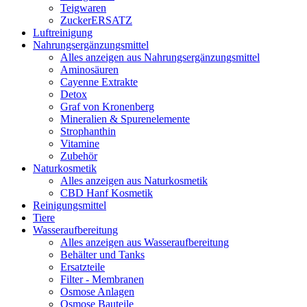
Teigwaren
ZuckerERSATZ
Luftreinigung
Nahrungsergänzungsmittel
Alles anzeigen aus Nahrungsergänzungsmittel
Aminosäuren
Cayenne Extrakte
Detox
Graf von Kronenberg
Mineralien & Spurenelemente
Strophanthin
Vitamine
Zubehör
Naturkosmetik
Alles anzeigen aus Naturkosmetik
CBD Hanf Kosmetik
Reinigungsmittel
Tiere
Wasseraufbereitung
Alles anzeigen aus Wasseraufbereitung
Behälter und Tanks
Ersatzteile
Filter - Membranen
Osmose Anlagen
Osmose Bauteile