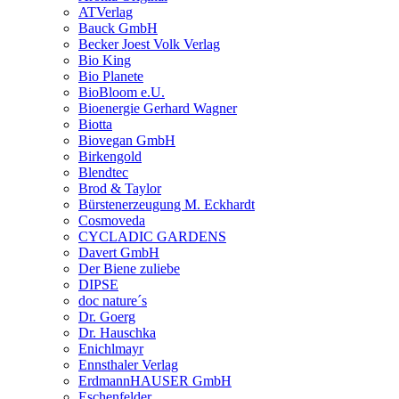
ATVerlag
Bauck GmbH
Becker Joest Volk Verlag
Bio King
Bio Planete
BioBloom e.U.
Bioenergie Gerhard Wagner
Biotta
Biovegan GmbH
Birkengold
Blendtec
Brod & Taylor
Bürstenerzeugung M. Eckhardt
Cosmoveda
CYCLADIC GARDENS
Davert GmbH
Der Biene zuliebe
DIPSE
doc nature´s
Dr. Goerg
Dr. Hauschka
Enichlmayr
Ennsthaler Verlag
ErdmannHAUSER GmbH
Eschenfelder