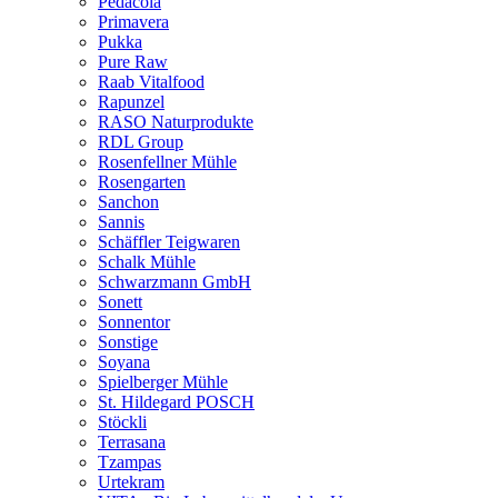
Pedacola
Primavera
Pukka
Pure Raw
Raab Vitalfood
Rapunzel
RASO Naturprodukte
RDL Group
Rosenfellner Mühle
Rosengarten
Sanchon
Sannis
Schäffler Teigwaren
Schalk Mühle
Schwarzmann GmbH
Sonett
Sonnentor
Sonstige
Soyana
Spielberger Mühle
St. Hildegard POSCH
Stöckli
Terrasana
Tzampas
Urtekram