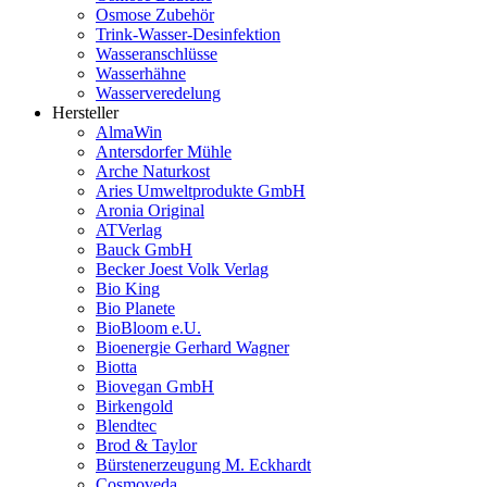
Osmose Zubehör
Trink-Wasser-Desinfektion
Wasseranschlüsse
Wasserhähne
Wasserveredelung
Hersteller
AlmaWin
Antersdorfer Mühle
Arche Naturkost
Aries Umweltprodukte GmbH
Aronia Original
ATVerlag
Bauck GmbH
Becker Joest Volk Verlag
Bio King
Bio Planete
BioBloom e.U.
Bioenergie Gerhard Wagner
Biotta
Biovegan GmbH
Birkengold
Blendtec
Brod & Taylor
Bürstenerzeugung M. Eckhardt
Cosmoveda