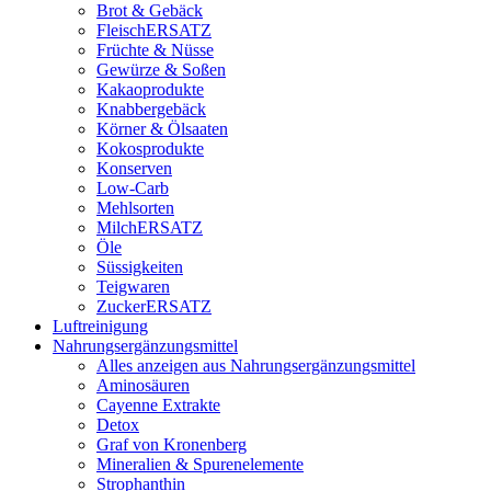
Brot & Gebäck
FleischERSATZ
Früchte & Nüsse
Gewürze & Soßen
Kakaoprodukte
Knabbergebäck
Körner & Ölsaaten
Kokosprodukte
Konserven
Low-Carb
Mehlsorten
MilchERSATZ
Öle
Süssigkeiten
Teigwaren
ZuckerERSATZ
Luftreinigung
Nahrungsergänzungsmittel
Alles anzeigen aus Nahrungsergänzungsmittel
Aminosäuren
Cayenne Extrakte
Detox
Graf von Kronenberg
Mineralien & Spurenelemente
Strophanthin