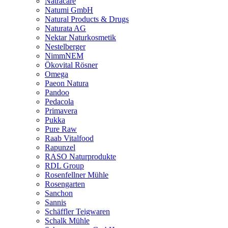
Natracare
Natumi GmbH
Natural Products & Drugs
Naturata AG
Nektar Naturkosmetik
Nestelberger
NimmNEM
Ökovital Rösner
Omega
Paeon Natura
Pandoo
Pedacola
Primavera
Pukka
Pure Raw
Raab Vitalfood
Rapunzel
RASO Naturprodukte
RDL Group
Rosenfellner Mühle
Rosengarten
Sanchon
Sannis
Schäffler Teigwaren
Schalk Mühle