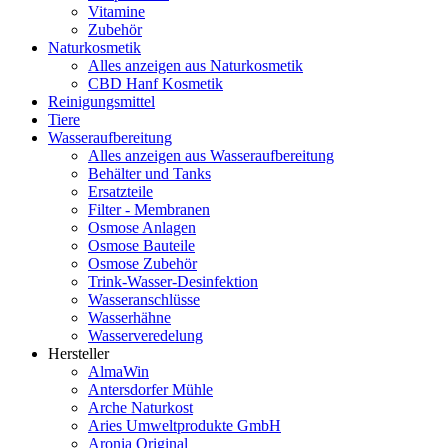
Vitamine
Zubehör
Naturkosmetik
Alles anzeigen aus Naturkosmetik
CBD Hanf Kosmetik
Reinigungsmittel
Tiere
Wasseraufbereitung
Alles anzeigen aus Wasseraufbereitung
Behälter und Tanks
Ersatzteile
Filter - Membranen
Osmose Anlagen
Osmose Bauteile
Osmose Zubehör
Trink-Wasser-Desinfektion
Wasseranschlüsse
Wasserhähne
Wasserveredelung
Hersteller
AlmaWin
Antersdorfer Mühle
Arche Naturkost
Aries Umweltprodukte GmbH
Aronia Original