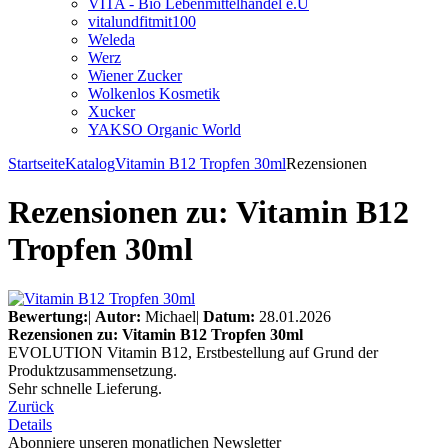
VITA - Bio Lebenmittelhandel e.U
vitalundfitmit100
Weleda
Werz
Wiener Zucker
Wolkenlos Kosmetik
Xucker
YAKSO Organic World
Startseite
Katalog
Vitamin B12 Tropfen 30ml
Rezensionen
Rezensionen zu: Vitamin B12
Tropfen 30ml
Bewertung:
|
Autor:
Michael
|
Datum:
28.01.2026
Rezensionen zu: Vitamin B12 Tropfen 30ml
EVOLUTION Vitamin B12, Erstbestellung auf Grund der
Produktzusammensetzung.
Sehr schnelle Lieferung.
Zurück
Details
Abonniere unseren monatlichen Newsletter