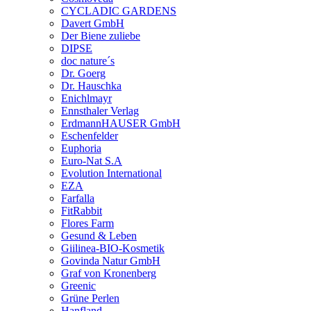
CYCLADIC GARDENS
Davert GmbH
Der Biene zuliebe
DIPSE
doc nature´s
Dr. Goerg
Dr. Hauschka
Enichlmayr
Ennsthaler Verlag
ErdmannHAUSER GmbH
Eschenfelder
Euphoria
Euro-Nat S.A
Evolution International
EZA
Farfalla
FitRabbit
Flores Farm
Gesund & Leben
Giilinea-BIO-Kosmetik
Govinda Natur GmbH
Graf von Kronenberg
Greenic
Grüne Perlen
Hanfland