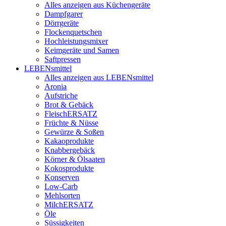
Alles anzeigen aus Küchengeräte
Dampfgarer
Dörrgeräte
Flockenquetschen
Hochleistungsmixer
Keimgeräte und Samen
Saftpressen
LEBENsmittel
Alles anzeigen aus LEBENsmittel
Aronia
Aufstriche
Brot & Gebäck
FleischERSATZ
Früchte & Nüsse
Gewürze & Soßen
Kakaoprodukte
Knabbergebäck
Körner & Ölsaaten
Kokosprodukte
Konserven
Low-Carb
Mehlsorten
MilchERSATZ
Öle
Süssigkeiten