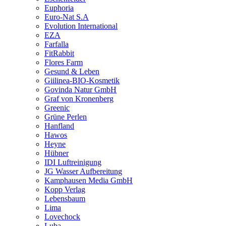
Euphoria
Euro-Nat S.A
Evolution International
EZA
Farfalla
FitRabbit
Flores Farm
Gesund & Leben
Giilinea-BIO-Kosmetik
Govinda Natur GmbH
Graf von Kronenberg
Greenic
Grüne Perlen
Hanfland
Hawos
Heyne
Hübner
IDI Luftreinigung
JG Wasser Aufbereitung
Kamphausen Media GmbH
Kopp Verlag
Lebensbaum
Lima
Lovechock
Luba