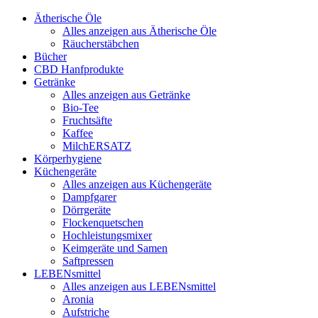
Ätherische Öle
Alles anzeigen aus Ätherische Öle
Räucherstäbchen
Bücher
CBD Hanfprodukte
Getränke
Alles anzeigen aus Getränke
Bio-Tee
Fruchtsäfte
Kaffee
MilchERSATZ
Körperhygiene
Küchengeräte
Alles anzeigen aus Küchengeräte
Dampfgarer
Dörrgeräte
Flockenquetschen
Hochleistungsmixer
Keimgeräte und Samen
Saftpressen
LEBENsmittel
Alles anzeigen aus LEBENsmittel
Aronia
Aufstriche