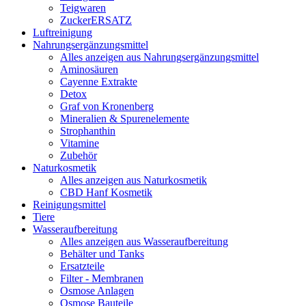
Teigwaren
ZuckerERSATZ
Luftreinigung
Nahrungsergänzungsmittel
Alles anzeigen aus Nahrungsergänzungsmittel
Aminosäuren
Cayenne Extrakte
Detox
Graf von Kronenberg
Mineralien & Spurenelemente
Strophanthin
Vitamine
Zubehör
Naturkosmetik
Alles anzeigen aus Naturkosmetik
CBD Hanf Kosmetik
Reinigungsmittel
Tiere
Wasseraufbereitung
Alles anzeigen aus Wasseraufbereitung
Behälter und Tanks
Ersatzteile
Filter - Membranen
Osmose Anlagen
Osmose Bauteile