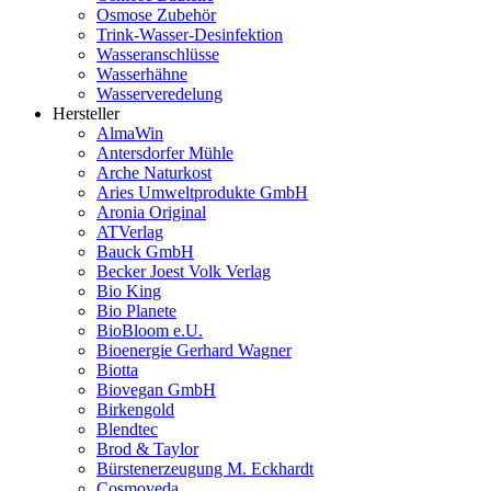
Osmose Zubehör
Trink-Wasser-Desinfektion
Wasseranschlüsse
Wasserhähne
Wasserveredelung
Hersteller
AlmaWin
Antersdorfer Mühle
Arche Naturkost
Aries Umweltprodukte GmbH
Aronia Original
ATVerlag
Bauck GmbH
Becker Joest Volk Verlag
Bio King
Bio Planete
BioBloom e.U.
Bioenergie Gerhard Wagner
Biotta
Biovegan GmbH
Birkengold
Blendtec
Brod & Taylor
Bürstenerzeugung M. Eckhardt
Cosmoveda