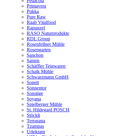
Pedacola
Primavera
Pukka
Pure Raw
Raab Vitalfood
Rapunzel
RASO Naturprodukte
RDL Group
Rosenfellner Mühle
Rosengarten
Sanchon
Sannis
Schäffler Teigwaren
Schalk Mühle
Schwarzmann GmbH
Sonett
Sonnentor
Sonstige
Soyana
Spielberger Mühle
St. Hildegard POSCH
Stöckli
Terrasana
Tzampas
Urtekram