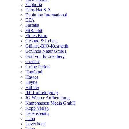
Euphoria
Euro-Nat S.A
Evolution International
EZA
Farfalla
FitRabbit
Flores Farm
Gesund & Leben
Giilinea-BIO-Kosmetik
Govinda Natur GmbH
Graf von Kronenberg
Greenic
Grüne Perlen
Hanfland
Hawos
Heyne
Hübner
IDI Luftreinigung
JG Wasser Aufbereitung
Kamphausen Media GmbH
Kopp Verlag
Lebensbaum
Lima
Lovechock
Luba