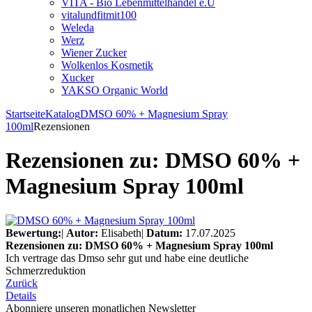
VITA - Bio Lebenmittelhandel e.U
vitalundfitmit100
Weleda
Werz
Wiener Zucker
Wolkenlos Kosmetik
Xucker
YAKSO Organic World
Startseite
Katalog
DMSO 60% + Magnesium Spray
100ml
Rezensionen
Rezensionen zu: DMSO 60% +
Magnesium Spray 100ml
Bewertung:
|
Autor:
Elisabeth
|
Datum:
17.07.2025
Rezensionen zu: DMSO 60% + Magnesium Spray 100ml
Ich vertrage das Dmso sehr gut und habe eine deutliche
Schmerzreduktion
Zurück
Details
Abonniere unseren monatlichen Newsletter