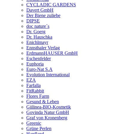
CYCLADIC GARDENS
Davert GmbH
Der Biene zuliebe
DIPSE
doc nature´s
Dr. Goerg
Dr. Hauschka
Enichlmayr
Ennsthaler Verlag
ErdmannHAUSER GmbH
Eschenfelder
Euphoria
Euro-Nat S.A
Evolution International
EZA
Farfalla
FitRabbit
Flores Farm
Gesund & Leben
Giilinea-BIO-Kosmetik
Govinda Natur GmbH
Graf von Kronenberg
Greenic
Grüne Perlen
Hanfland