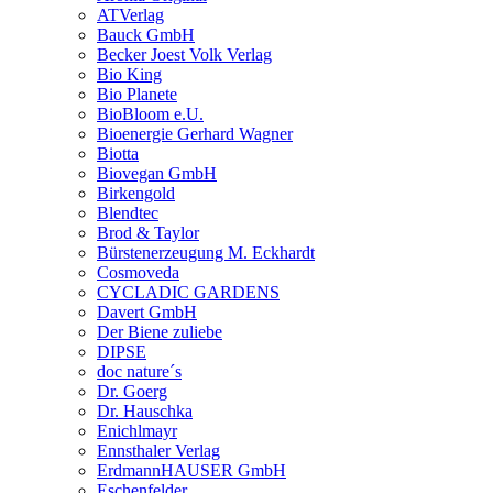
ATVerlag
Bauck GmbH
Becker Joest Volk Verlag
Bio King
Bio Planete
BioBloom e.U.
Bioenergie Gerhard Wagner
Biotta
Biovegan GmbH
Birkengold
Blendtec
Brod & Taylor
Bürstenerzeugung M. Eckhardt
Cosmoveda
CYCLADIC GARDENS
Davert GmbH
Der Biene zuliebe
DIPSE
doc nature´s
Dr. Goerg
Dr. Hauschka
Enichlmayr
Ennsthaler Verlag
ErdmannHAUSER GmbH
Eschenfelder