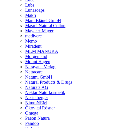
Lubs
Lunasoaps
Makri
Mani Bläuel GmbH
Masmi Natural Cotton
Mayer + Mayer
medivere
Memo
Miradent
MLM MANUKA
Morgenland
Mount Hagen
Narayana Verlag
Natracare
Natumi GmbH
Natural Products & Drugs
Naturata AG
Nektar Naturkosmetik
Nestelberger
NimmNEM
Ökovital Rösner
Omega
Paeon Natura
Pandoo