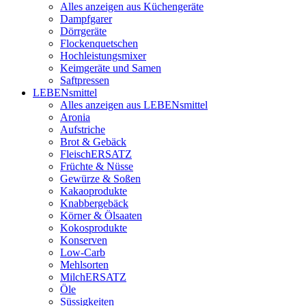
Alles anzeigen aus Küchengeräte
Dampfgarer
Dörrgeräte
Flockenquetschen
Hochleistungsmixer
Keimgeräte und Samen
Saftpressen
LEBENsmittel
Alles anzeigen aus LEBENsmittel
Aronia
Aufstriche
Brot & Gebäck
FleischERSATZ
Früchte & Nüsse
Gewürze & Soßen
Kakaoprodukte
Knabbergebäck
Körner & Ölsaaten
Kokosprodukte
Konserven
Low-Carb
Mehlsorten
MilchERSATZ
Öle
Süssigkeiten