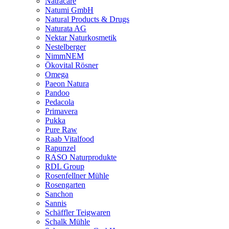
Natracare
Natumi GmbH
Natural Products & Drugs
Naturata AG
Nektar Naturkosmetik
Nestelberger
NimmNEM
Ökovital Rösner
Omega
Paeon Natura
Pandoo
Pedacola
Primavera
Pukka
Pure Raw
Raab Vitalfood
Rapunzel
RASO Naturprodukte
RDL Group
Rosenfellner Mühle
Rosengarten
Sanchon
Sannis
Schäffler Teigwaren
Schalk Mühle