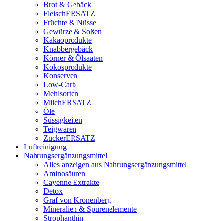
Brot & Gebäck
FleischERSATZ
Früchte & Nüsse
Gewürze & Soßen
Kakaoprodukte
Knabbergebäck
Körner & Ölsaaten
Kokosprodukte
Konserven
Low-Carb
Mehlsorten
MilchERSATZ
Öle
Süssigkeiten
Teigwaren
ZuckerERSATZ
Luftreinigung
Nahrungsergänzungsmittel
Alles anzeigen aus Nahrungsergänzungsmittel
Aminosäuren
Cayenne Extrakte
Detox
Graf von Kronenberg
Mineralien & Spurenelemente
Strophanthin