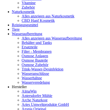
Vitamine
Zubehör
Naturkosmetik
Alles anzeigen aus Naturkosmetik
CBD Hanf Kosmetik
Reinigungsmittel
Tiere
Wasseraufbereitung
Alles anzeigen aus Wasseraufbereitung
Behälter und Tanks
Ersatzteile
Filter - Membranen
Osmose Anlagen
Osmose Bauteile
Osmose Zubehör
Trink-Wasser-Desinfektion
Wasseranschlüsse
Wasserhähne
Wasserveredelung
Hersteller
AlmaWin
Antersdorfer Mühle
Arche Naturkost
Aries Umweltprodukte GmbH
Aronia Original